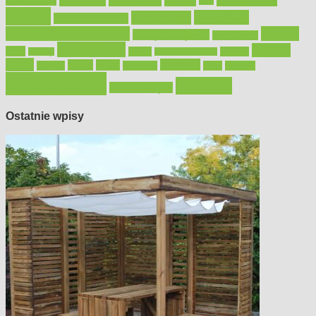
konserwacja
LED
meble
narzędzia
mieszkanie
meble ogrodowe
narzędzia ogrodowe
Ogród
narzędzia ręczne
ogrzewanie
oświetlenie
porady
okna
pilarki
podłogi
osprzęt
pilarki łańcuchowe
płytki
sypialnia
rolety
salon
remont
snycerka
taras
traktorki
urządzamy
łazienka
wystrój wnętrz
Ostatnie wpisy