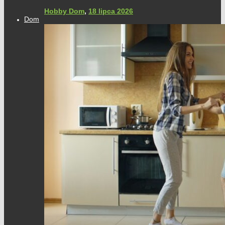
Hobby Dom
,
18 lipca 2026
Dom