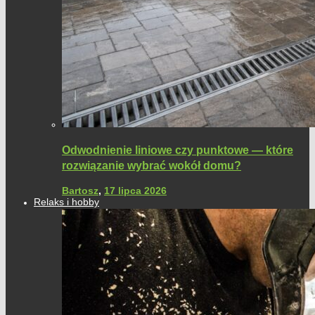
Odwodnienie liniowe czy punktowe — które
rozwiązanie wybrać wokół domu?
Bartosz
,
17 lipca 2026
Relaks i hobby