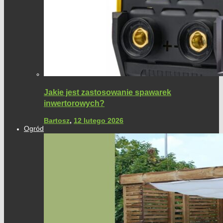
Jakie jest zastosowanie spawarek
inwertorowych?
Bartosz
,
12 lutego 2026
Ogród