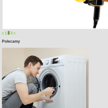
«
1
2
3
»
Polecamy