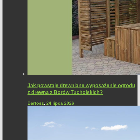
Jak powstaje drewniane wyposażenie ogrodu
z drewna z Borów Tucholskich?
Bartosz
,
24 lipca 2026