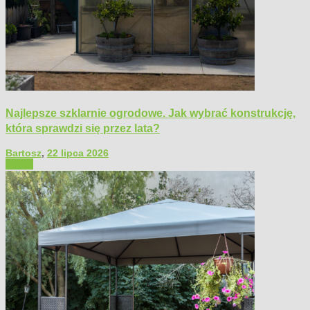
Najlepsze szklarnie ogrodowe. Jak wybrać konstrukcję,
która sprawdzi się przez lata?
Bartosz
,
22 lipca 2026
Ogród