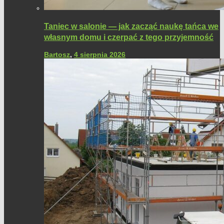
Taniec w salonie — jak zacząć naukę tańca we
własnym domu i czerpać z tego przyjemność
Bartosz
,
4 sierpnia 2026