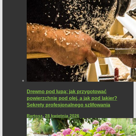
Drewno pod lupą: jak przygotować
powierzchnię pod olej, a jak pod lakier?
Sekrety profesjonalnego szlifowania
Bartosz
,
28 kwietnia 2026