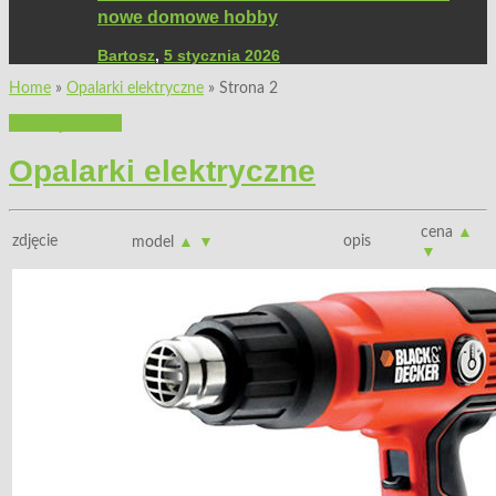
nowe domowe hobby
Bartosz
,
5 stycznia 2026
Home
»
Opalarki elektryczne
»
Strona 2
Przeglądy rynku
Opalarki elektryczne
cena
▲
zdjęcie
opis
model
▲
▼
▼