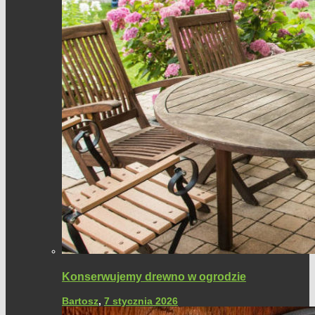
Konserwujemy drewno w ogrodzie
Bartosz
,
7 stycznia 2026