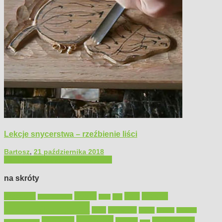
Lekcje snycerstwa – rzeźbienie liści
Bartosz
,
21 października 2018
Filmy poradnikowe
Majsterkowanie
na skróty
Bosch
akcesoria
dom
drewno
DIY
Black&Decker
dach
elektronarzędzia
farby
fototapety
garaż
jadalnia
kominek
kuchnia
kosiarki
malowanie
lampy