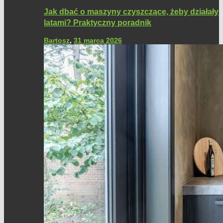
Jak dbać o maszyny czyszczące, żeby działały
latami? Praktyczny poradnik
Bartosz
,
31 marca 2026