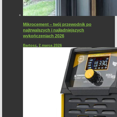
Mikrocement – twój przewodnik po
najtrwalszych i najładniejszych
wykończeniach 2026
Bartosz
,
2 marca 2026