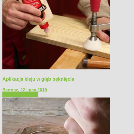
Aplikacja kleju w głąb pęknięcia
Bartosz
,
22 lipca 2019
Filmy poradnikowe