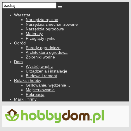
Warsztat
Narzędzia ręczne
Narzędzia zmechanizowane
Narzędzia ogrodowe
Materiały
Przeglądy rynku
Ogród
Porady ogrodnicze
Architektura ogrodowa
Zbiorniki wodne
Dom
Wystrój wnętrz
Urządzenia i instalacje
Budowa i remont
Relaks i hobby
Grillowanie, wędzenie…
Majsterkowanie
Rekreacja
Marki i firmy