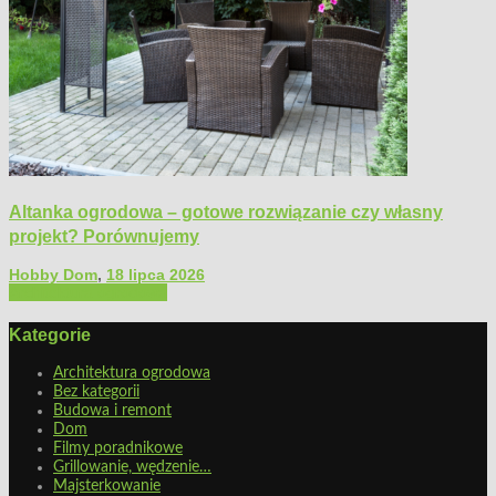
Altanka ogrodowa – gotowe rozwiązanie czy własny
projekt? Porównujemy
Hobby Dom
,
18 lipca 2026
Architektura ogrodowa
Kategorie
Architektura ogrodowa
Bez kategorii
Budowa i remont
Dom
Filmy poradnikowe
Grillowanie, wędzenie…
Majsterkowanie