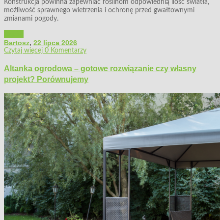
Konstrukcja powinna zapewniać roślinom odpowiednią ilość światła,
możliwość sprawnego wietrzenia i ochronę przed gwałtownymi
zmianami pogody.
Ogród
Bartosz
,
22 lipca 2026
Czytaj więcej
0 Komentarzy
Altanka ogrodowa – gotowe rozwiązanie czy własny
projekt? Porównujemy