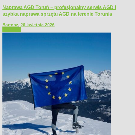
Naprawa AGD Toruń – profesjonalny serwis AGD i
szybka naprawa sprzętu AGD na terenie Torunia
Bartosz
,
26 kwietnia 2026
Polecamy