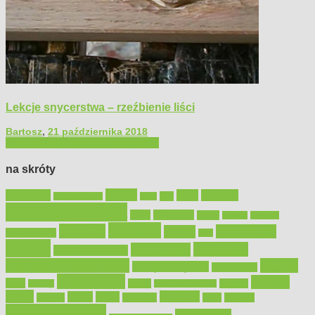
Lekcje snycerstwa – rzeźbienie liści
Bartosz
,
21 października 2018
Filmy poradnikowe
Majsterkowanie
na skróty
Bosch
akcesoria
dom
drewno
DIY
Black&Decker
dach
elektronarzędzia
farby
fototapety
garaż
jadalnia
kominek
kuchnia
kosiarki
malowanie
lampy
konserwacja
LED
meble
narzędzia
mieszkanie
meble ogrodowe
narzędzia ogrodowe
Ogród
narzędzia ręczne
ogrzewanie
oświetlenie
porady
okna
pilarki
podłogi
osprzęt
pilarki łańcuchowe
płytki
sypialnia
rolety
salon
remont
snycerka
taras
traktorki