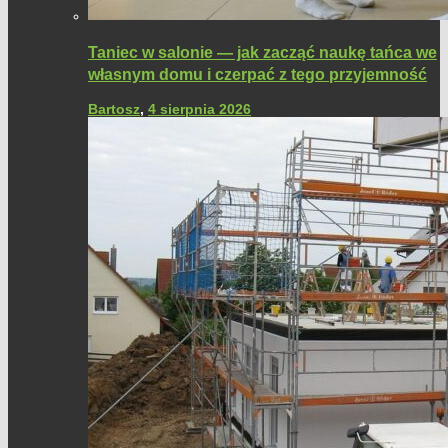
Taniec w salonie — jak zacząć naukę tańca we
własnym domu i czerpać z tego przyjemność
Bartosz
,
4 sierpnia 2026