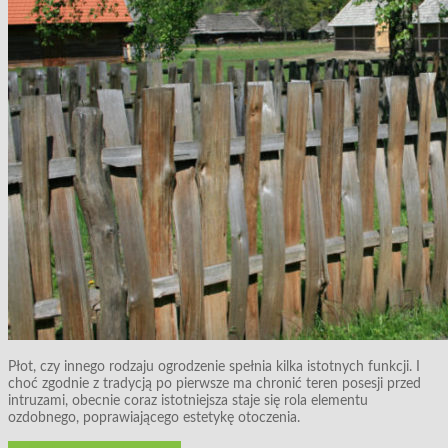
Płot, czy innego rodzaju ogrodzenie spełnia kilka istotnych funkcji. I
choć zgodnie z tradycją po pierwsze ma chronić teren posesji przed
intruzami, obecnie coraz istotniejsza staje się rola elementu
ozdobnego, poprawiającego estetykę otoczenia.