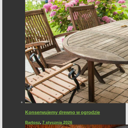
Konserwujemy drewno w ogrodzie
Bartosz
,
7 stycznia 2026