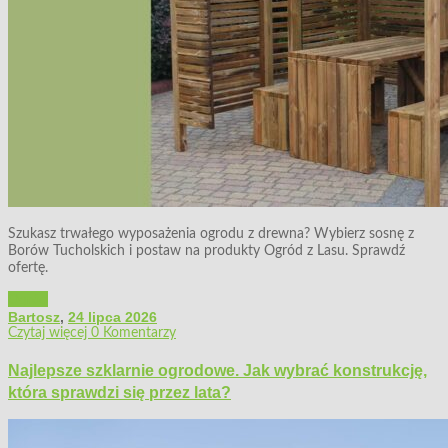
Szukasz trwałego wyposażenia ogrodu z drewna? Wybierz sosnę z
Borów Tucholskich i postaw na produkty Ogród z Lasu. Sprawdź
ofertę.
Ogród
Bartosz
,
24 lipca 2026
Czytaj więcej
0 Komentarzy
Najlepsze szklarnie ogrodowe. Jak wybrać konstrukcję,
która sprawdzi się przez lata?