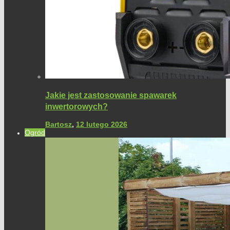
Jakie jest zastosowanie spawarek
inwertorowych?
Bartosz
,
12 lutego 2026
Ogród