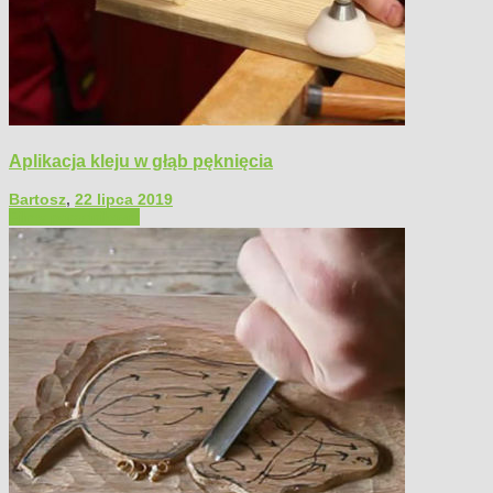
Aplikacja kleju w głąb pęknięcia
Bartosz
,
22 lipca 2019
Filmy poradnikowe