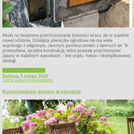
Moda na świadome przechowywanie żywności wraca, ale w zupełnie
nowej odsłonie. Dzisiejsza piwniczka ogrodowa nie ma wiele
wspólnego z wilgotnym, ciemnym pomieszczeniem z dawnych lat. To
przemyślana, szczelna konstrukcja, która pozwala przechowywać
zapasy w stabilnych warunkach – bez prądu, hałasu i skomplikowanej
obsługi.
Architektura ogrodowa
Bartosz
,
5 lutego 2026
Czytaj więcej
0 Komentarzy
Konserwujemy drewno w ogrodzie