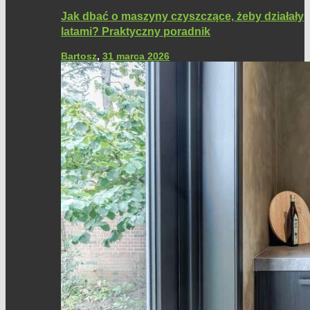
Jak dbać o maszyny czyszczące, żeby działały
latami? Praktyczny poradnik
Bartosz
,
31 marca 2026