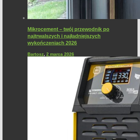
Mikrocement – twój przewodnik po
najtrwalszych i najładniejszych
wykończeniach 2026
Bartosz
,
2 marca 2026