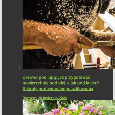
Drewno pod lupą: jak przygotować
powierzchnię pod olej, a jak pod lakier?
Sekrety profesjonalnego szlifowania
Bartosz
,
28 kwietnia 2026