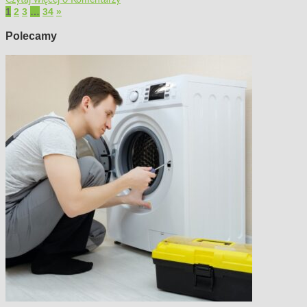
Czytaj więcej
0 Komentarzy
1
2
3
…
34
»
Polecamy