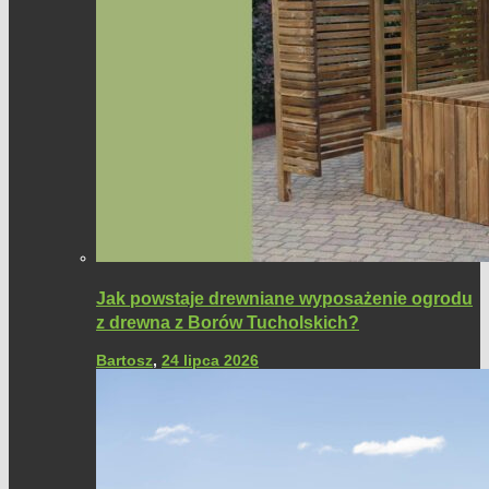
Jak powstaje drewniane wyposażenie ogrodu
z drewna z Borów Tucholskich?
Bartosz
,
24 lipca 2026