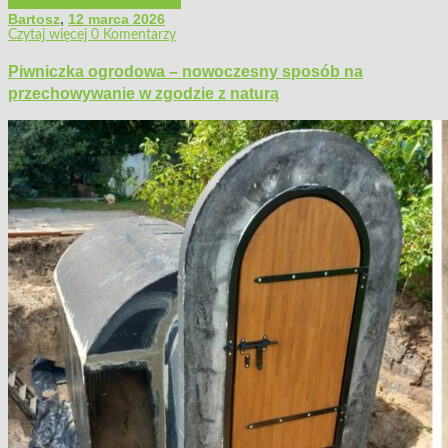
Architektura ogrodowa
Dom
Bartosz
,
12 marca 2026
Czytaj więcej
0 Komentarzy
Piwniczka ogrodowa – nowoczesny sposób na
przechowywanie w zgodzie z naturą