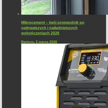
Mikrocement – twój przewodnik po
najtrwalszych i najładniejszych
wykończeniach 2026
Bartosz
,
2 marca 2026