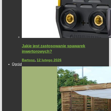
Jakie jest zastosowanie spawarek
inwertorowych?
Bartosz
,
12 lutego 2026
Ogród