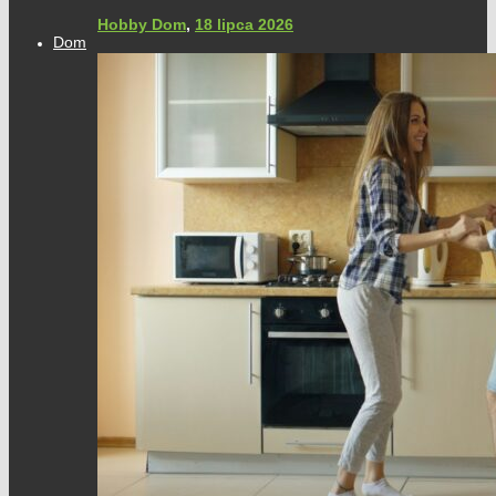
Hobby Dom
,
18 lipca 2026
Dom