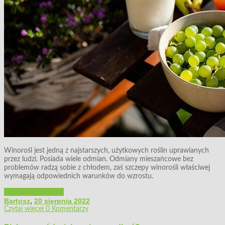
Winorośl jest jedną z najstarszych, użytkowych roślin uprawianych
przez ludzi. Posiada wiele odmian. Odmiany mieszańcowe bez
problemów radzą sobie z chłodem, zaś szczepy winorośli właściwej
wymagają odpowiednich warunków do wzrostu.
Porady ogrodnicze
Bartosz
,
20 sierpnia 2022
Czytaj więcej
0 Komentarzy