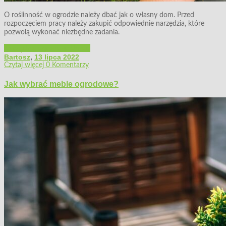
O roślinność w ogrodzie należy dbać jak o własny dom. Przed
rozpoczęciem pracy należy zakupić odpowiednie narzędzia, które
pozwolą wykonać niezbędne zadania.
Narzędzia ogrodowe
Ogród
Bartosz
,
13 lipca 2022
Czytaj więcej
0 Komentarzy
Jak wybrać meble ogrodowe?