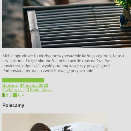
Meble ogrodowe to niezbędne wyposażenie każdego ogrodu, tarasu
czy balkonu. Dzięki nim można miło spędzić czas na świeżym
powietrzu, odpocząć, wypić poranną kawę czy przyjąć gości.
Podpowiadamy, na co zwrócić uwagę przy zakupie.
Architektura ogrodowa
Bartosz
,
24 marca 2022
Czytaj więcej
0 Komentarzy
1
2
3
…
6
»
Polecamy