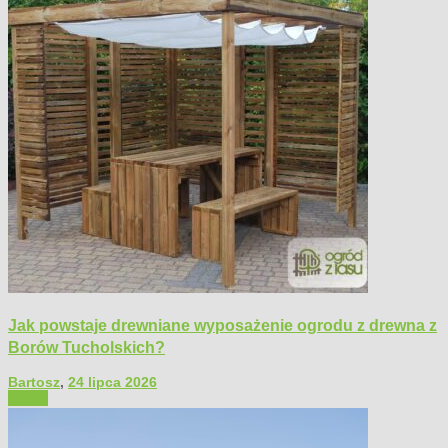
Jak powstaje drewniane wyposażenie ogrodu z drewna z
Borów Tucholskich?
Bartosz
,
24 lipca 2026
Ogród