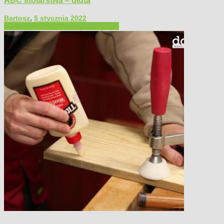
ABC stolarstwa – dłuta
Bartosz
,
5 stycznia 2022
Filmy poradnikowe
Narzędzia ręczne