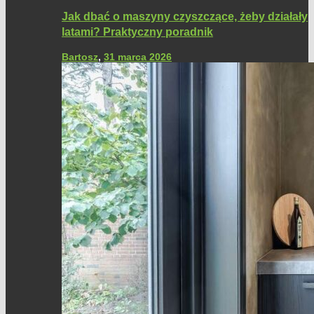
Jak dbać o maszyny czyszczące, żeby działały
latami? Praktyczny poradnik
Bartosz
,
31 marca 2026