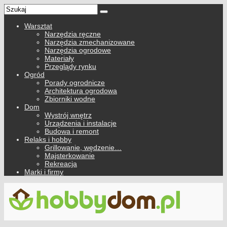
Warsztat
Narzędzia ręczne
Narzędzia zmechanizowane
Narzędzia ogrodowe
Materiały
Przeglądy rynku
Ogród
Porady ogrodnicze
Architektura ogrodowa
Zbiorniki wodne
Dom
Wystrój wnętrz
Urządzenia i instalacje
Budowa i remont
Relaks i hobby
Grillowanie, wędzenie…
Majsterkowanie
Rekreacja
Marki i firmy