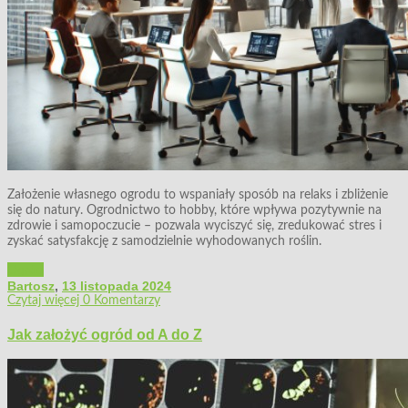
Założenie własnego ogrodu to wspaniały sposób na relaks i zbliżenie
się do natury. Ogrodnictwo to hobby, które wpływa pozytywnie na
zdrowie i samopoczucie – pozwala wyciszyć się, zredukować stres i
zyskać satysfakcję z samodzielnie wyhodowanych roślin.
Ogród
Bartosz
,
13 listopada 2024
Czytaj więcej
0 Komentarzy
Jak założyć ogród od A do Z