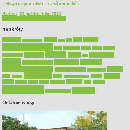
Lekcje snycerstwa – rzeźbienie liści
Bartosz
,
21 października 2018
Filmy poradnikowe
Majsterkowanie
na skróty
Bosch
akcesoria
dom
drewno
DIY
Black&Decker
dach
elektronarzędzia
farby
fototapety
garaż
jadalnia
kominek
kuchnia
kosiarki
malowanie
lampy
konserwacja
LED
meble
narzędzia
mieszkanie
meble ogrodowe
narzędzia ogrodowe
Ogród
narzędzia ręczne
ogrzewanie
oświetlenie
porady
okna
pilarki
podłogi
osprzęt
pilarki łańcuchowe
płytki
sypialnia
rolety
salon
remont
snycerka
taras
traktorki
urządzamy
łazienka
wystrój wnętrz
Ostatnie wpisy