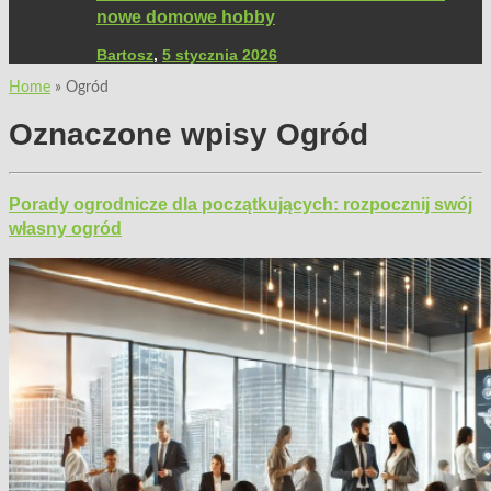
nowe domowe hobby
Bartosz
,
5 stycznia 2026
Home
»
Ogród
Oznaczone wpisy
Ogród
Porady ogrodnicze dla początkujących: rozpocznij swój
własny ogród