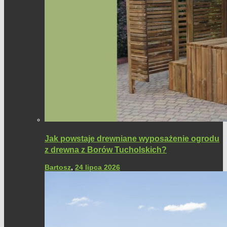
Jak powstaje drewniane wyposażenie ogrodu
z drewna z Borów Tucholskich?
Bartosz
,
24 lipca 2026