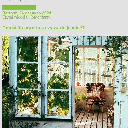
Porady ogrodnicze
Bartosz
,
26 czerwca 2024
Czytaj więcej
0 Komentarzy
Domki do ogrodu – czy warto je mieć?