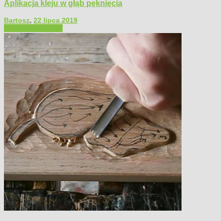
Aplikacja kleju w głąb pęknięcia
Bartosz
,
22 lipca 2019
Filmy poradnikowe