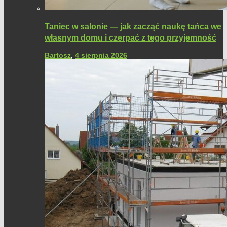
Taniec w salonie — jak zacząć naukę tańca we
własnym domu i czerpać z tego przyjemność
Bartosz
,
4 sierpnia 2026