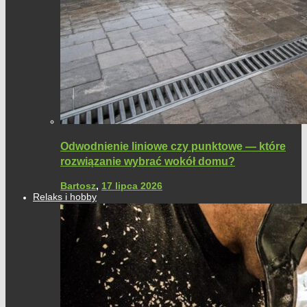
Odwodnienie liniowe czy punktowe — które
rozwiązanie wybrać wokół domu?
Bartosz
,
17 lipca 2026
Relaks i hobby