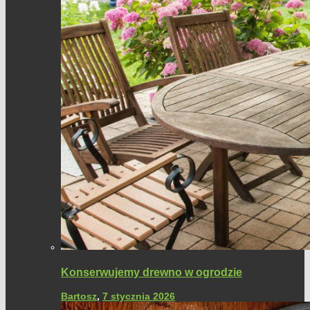
Konserwujemy drewno w ogrodzie
Bartosz
,
7 stycznia 2026