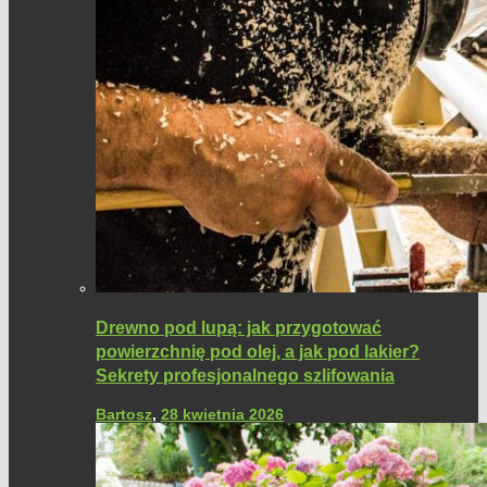
Drewno pod lupą: jak przygotować
powierzchnię pod olej, a jak pod lakier?
Sekrety profesjonalnego szlifowania
Bartosz
,
28 kwietnia 2026