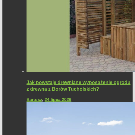
Jak powstaje drewniane wyposażenie ogrodu
z drewna z Borów Tucholskich?
Bartosz
,
24 lipca 2026