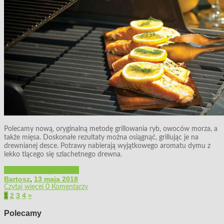
Polecamy nową, oryginalną metodę grillowania ryb, owoców morza, a
także mięsa. Doskonałe rezultaty można osiągnąć, grillując je na
drewnianej desce. Potrawy nabierają wyjątkowego aromatu dymu z
lekko tlącego się szlachetnego drewna.
Grillowanie, wędzenie...
Bartosz
,
13 maja 2018
Czytaj więcej
0 Komentarzy
1
2
3
4
»
Polecamy