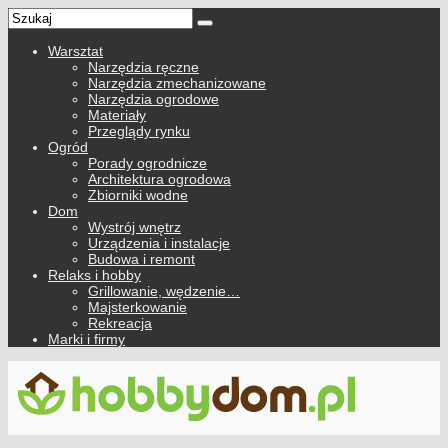
Warsztat
Narzędzia ręczne
Narzędzia zmechanizowane
Narzędzia ogrodowe
Materiały
Przeglądy rynku
Ogród
Porady ogrodnicze
Architektura ogrodowa
Zbiorniki wodne
Dom
Wystrój wnętrz
Urządzenia i instalacje
Budowa i remont
Relaks i hobby
Grillowanie, wędzenie…
Majsterkowanie
Rekreacja
Marki i firmy