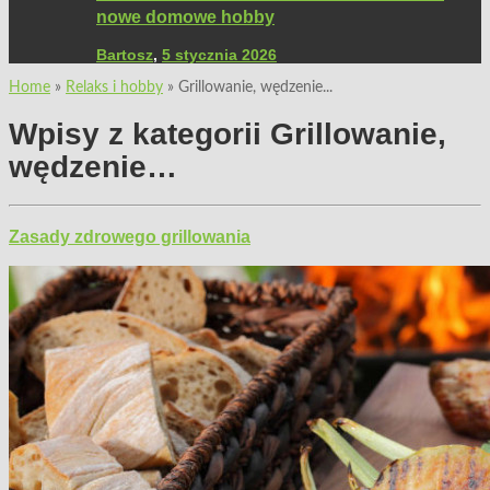
nowe domowe hobby
Bartosz
,
5 stycznia 2026
Home
»
Relaks i hobby
»
Grillowanie, wędzenie...
Wpisy z kategorii
Grillowanie,
wędzenie…
Zasady zdrowego grillowania