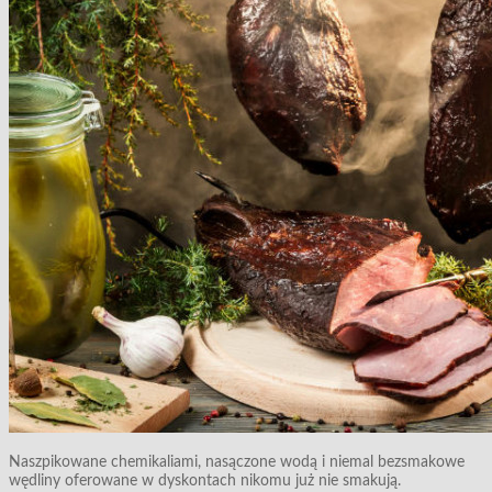
Naszpikowane chemikaliami, nasączone wodą i niemal bezsmakowe
wędliny oferowane w dyskontach nikomu już nie smakują.