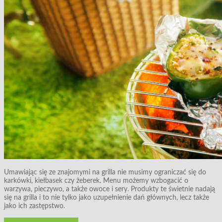
Umawiając się ze znajomymi na grilla nie musimy ograniczać się do
karkówki, kiełbasek czy żeberek. Menu możemy wzbogacić o
warzywa, pieczywo, a także owoce i sery. Produkty te świetnie nadają
się na grilla i to nie tylko jako uzupełnienie dań głównych, lecz także
jako ich zastępstwo.
Grillowanie, wędzenie...