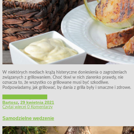
W niektórych mediach krążą histeryczne doniesienia o zagrożeniach
związanych z grillowaniem. Choć tkwi w nich ziarenko prawdy, nie
oznacza to, że wszystko co grillowane musi być szkodliwe.
Podpowiadamy, jak grillować, by dania z grilla były i smaczne i zdrowe.
Grillowanie, wędzenie...
Bartosz
,
29 kwietnia 2021
Czytaj więcej
0 Komentarzy
Samodzielne wędzenie