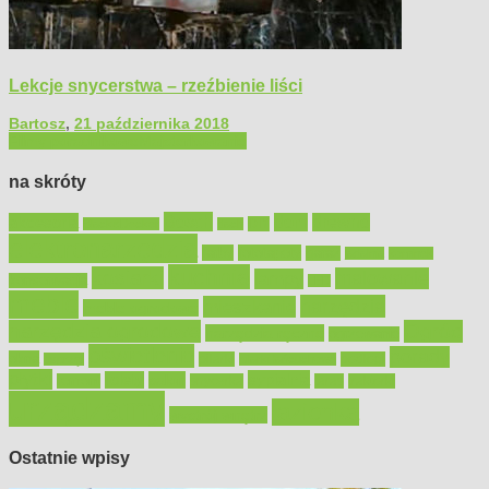
Lekcje snycerstwa – rzeźbienie liści
Bartosz
,
21 października 2018
Filmy poradnikowe
Majsterkowanie
na skróty
Bosch
akcesoria
dom
drewno
DIY
Black&Decker
dach
elektronarzędzia
farby
fototapety
garaż
jadalnia
kominek
kuchnia
kosiarki
malowanie
lampy
konserwacja
LED
meble
narzędzia
mieszkanie
meble ogrodowe
narzędzia ogrodowe
Ogród
narzędzia ręczne
ogrzewanie
oświetlenie
porady
okna
pilarki
podłogi
osprzęt
pilarki łańcuchowe
płytki
sypialnia
rolety
salon
remont
snycerka
taras
traktorki
urządzamy
łazienka
wystrój wnętrz
Ostatnie wpisy