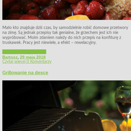
Mało kto znajduje dziś czas, by samodzielnie robić domowe przetwory
na zimę. Są jednak przepisy tak genialne, że grzechem jest ich nie
wypróbować. Moim zdaniem należy do nich przepis na konfiturę z
truskawek. Pracy jest niewiele, a efekt – rewelacyjny.
Grillowanie, wędzenie...
Bartosz
,
29 maja 2018
Czytaj więcej
0 Komentarzy
Grillowanie na desce