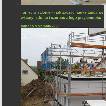
Taniec w salonie — jak zacząć naukę tańca we
własnym domu i czerpać z tego przyjemność
Bartosz
,
4 sierpnia 2026