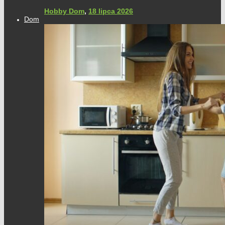
Hobby Dom
,
18 lipca 2026
Dom