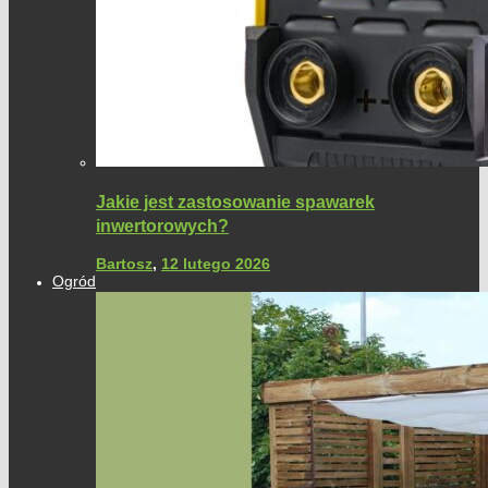
Jakie jest zastosowanie spawarek
inwertorowych?
Bartosz
,
12 lutego 2026
Ogród