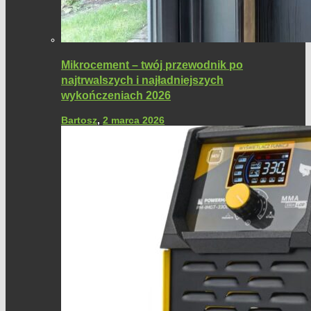
Mikrocement – twój przewodnik po
najtrwalszych i najładniejszych
wykończeniach 2026
Bartosz
,
2 marca 2026