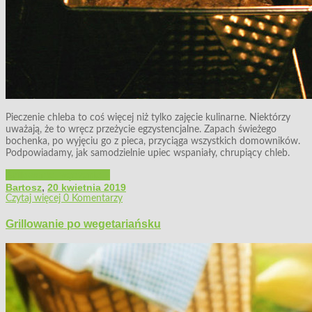
Pieczenie chleba to coś więcej niż tylko zajęcie kulinarne. Niektórzy
uważają, że to wręcz przeżycie egzystencjalne. Zapach świeżego
bochenka, po wyjęciu go z pieca, przyciąga wszystkich domowników.
Podpowiadamy, jak samodzielnie upiec wspaniały, chrupiący chleb.
Grillowanie, wędzenie...
Bartosz
,
20 kwietnia 2019
Czytaj więcej
0 Komentarzy
Grillowanie po wegetariańsku