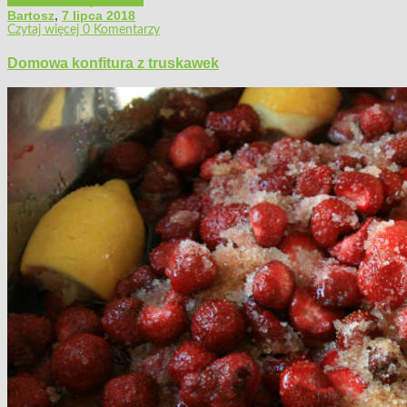
Bartosz
,
7 lipca 2018
Czytaj więcej
0 Komentarzy
Domowa konfitura z truskawek