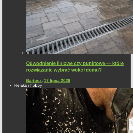
Odwodnienie liniowe czy punktowe — które
rozwiązanie wybrać wokół domu?
Bartosz
,
17 lipca 2026
Relaks i hobby