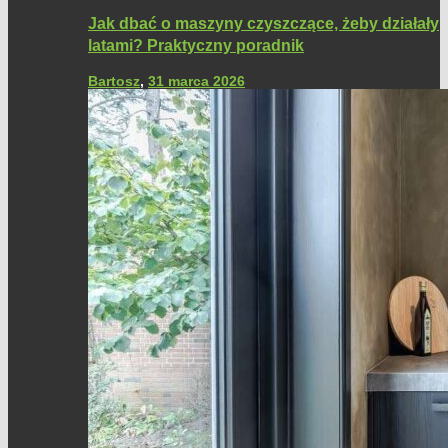
Jak dbać o maszyny czyszczące, żeby działały
latami? Praktyczny poradnik
Bartosz
,
31 marca 2026