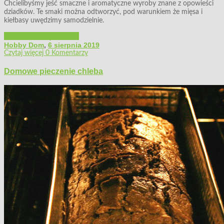
Chcielibyśmy jeść smaczne i aromatyczne wyroby znane z opowieści
dziadków. Te smaki można odtworzyć, pod warunkiem że mięsa i
kiełbasy uwędzimy samodzielnie.
Grillowanie, wędzenie...
Hobby Dom
,
6 sierpnia 2019
Czytaj więcej
0 Komentarzy
Domowe pieczenie chleba