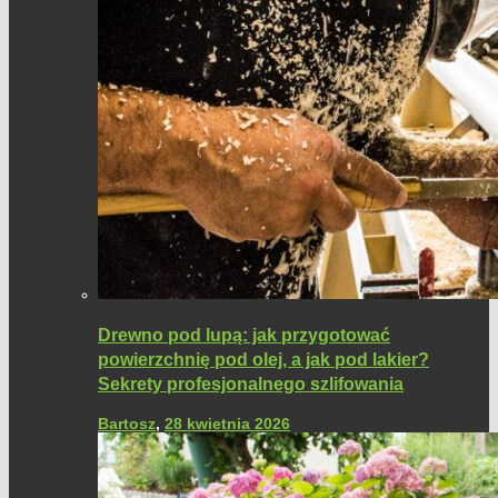
Drewno pod lupą: jak przygotować
powierzchnię pod olej, a jak pod lakier?
Sekrety profesjonalnego szlifowania
Bartosz
,
28 kwietnia 2026