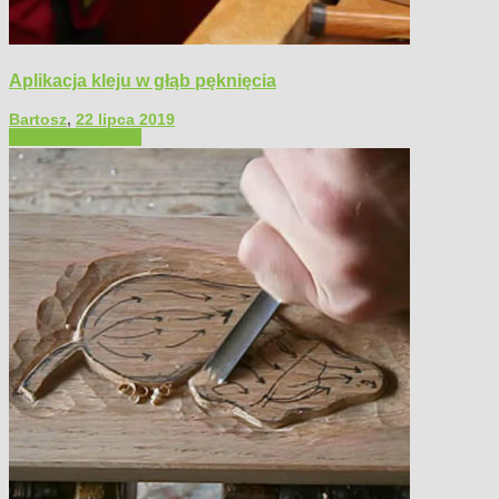
Aplikacja kleju w głąb pęknięcia
Bartosz
,
22 lipca 2019
Filmy poradnikowe