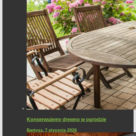
Konserwujemy drewno w ogrodzie
Bartosz
,
7 stycznia 2026