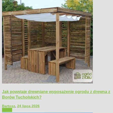
Jak powstaje drewniane wyposażenie ogrodu z drewna z
Borów Tucholskich?
Bartosz
,
24 lipca 2026
Ogród