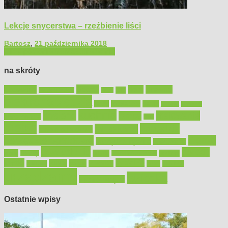
Lekcje snycerstwa – rzeźbienie liści
Bartosz
,
21 października 2018
Filmy poradnikowe
Majsterkowanie
na skróty
Bosch
akcesoria
dom
drewno
DIY
Black&Decker
dach
elektronarzędzia
farby
fototapety
garaż
jadalnia
kominek
kuchnia
kosiarki
malowanie
lampy
konserwacja
LED
meble
narzędzia
mieszkanie
meble ogrodowe
narzędzia ogrodowe
Ogród
narzędzia ręczne
ogrzewanie
oświetlenie
porady
okna
pilarki
podłogi
osprzęt
pilarki łańcuchowe
płytki
sypialnia
rolety
salon
remont
snycerka
taras
traktorki
urządzamy
łazienka
wystrój wnętrz
Ostatnie wpisy