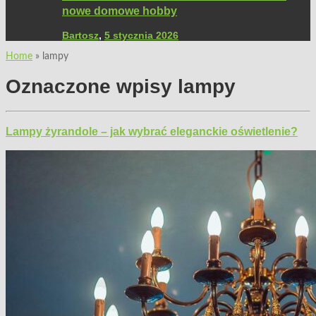
nowe domowe hobby
Bartosz
,
5 stycznia 2026
Home
»
lampy
Oznaczone wpisy
lampy
Lampy żyrandole – jak wybrać eleganckie oświetlenie?