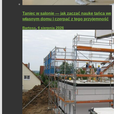
Taniec w salonie — jak zacząć naukę tańca we
własnym domu i czerpać z tego przyjemność
Bartosz
,
4 sierpnia 2026