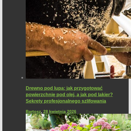
Drewno pod lupą: jak przygotować
powierzchnię pod olej, a jak pod lakier?
Sekrety profesjonalnego szlifowania
Bartosz
,
28 kwietnia 2026