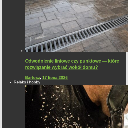
Odwodnienie liniowe czy punktowe — które
rozwiązanie wybrać wokół domu?
Bartosz
,
17 lipca 2026
Relaks i hobby