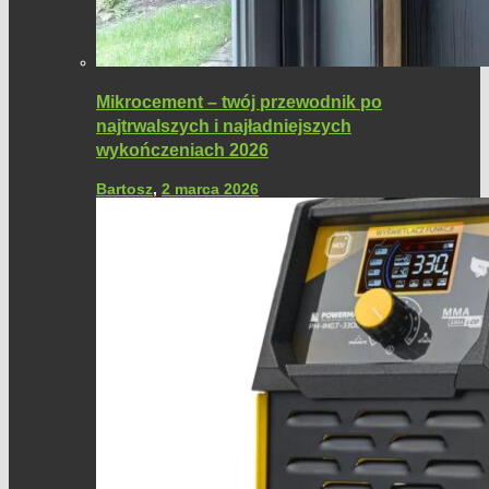
Mikrocement – twój przewodnik po
najtrwalszych i najładniejszych
wykończeniach 2026
Bartosz
,
2 marca 2026