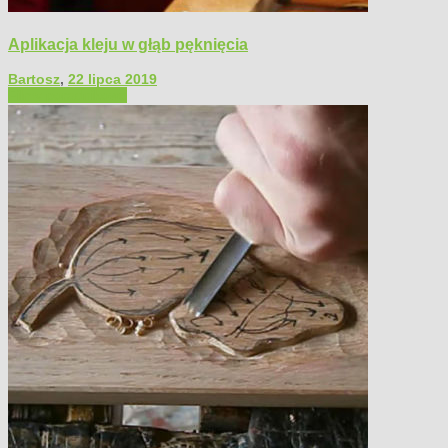
Aplikacja kleju w głąb pęknięcia
Bartosz
,
22 lipca 2019
Filmy poradnikowe