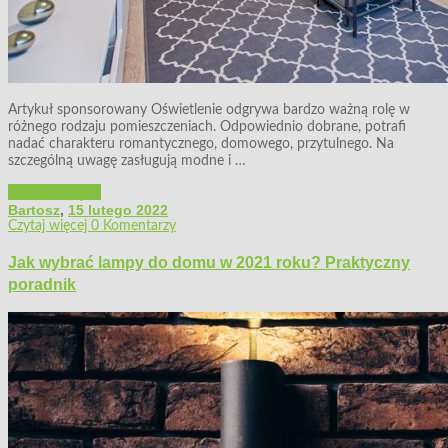
Artykuł sponsorowany Oświetlenie odgrywa bardzo ważną rolę w
różnego rodzaju pomieszczeniach. Odpowiednio dobrane, potrafi
nadać charakteru romantycznego, domowego, przytulnego. Na
szczególną uwagę zasługują modne i …
Wystrój wnętrz
Bartosz
,
15 lutego 2022
Czytaj więcej
0 Komentarzy
Jak wybrać lampy do domu w 2021 roku? Praktyczny
poradnik