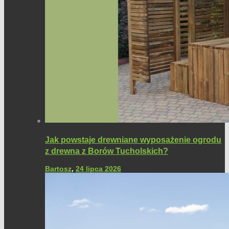
Jak powstaje drewniane wyposażenie ogrodu
z drewna z Borów Tucholskich?
Bartosz
,
24 lipca 2026