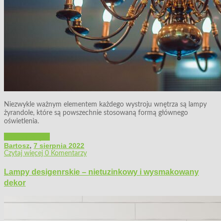
Niezwykle ważnym elementem każdego wystroju wnętrza są lampy
żyrandole, które są powszechnie stosowaną formą głównego
oświetlenia.
Wystrój wnętrz
Bartosz
,
7 sierpnia 2022
Czytaj więcej
0 Komentarzy
Lampy desigenrskie – nietuzinkowy i wysmakowany
dekor