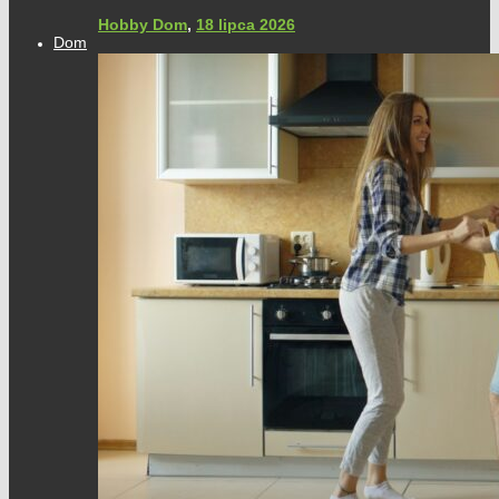
Hobby Dom
,
18 lipca 2026
Dom