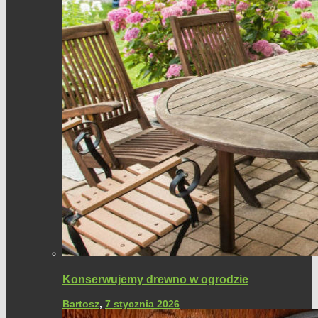
Konserwujemy drewno w ogrodzie
Bartosz
,
7 stycznia 2026