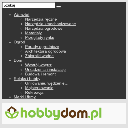
Warsztat
Narzędzia ręczne
Narzędzia zmechanizowane
Narzędzia ogrodowe
Materiały
Przeglądy rynku
Ogród
Porady ogrodnicze
Architektura ogrodowa
Zbiorniki wodne
Dom
Wystrój wnętrz
Urządzenia i instalacje
Budowa i remont
Relaks i hobby
Grillowanie, wędzenie…
Majsterkowanie
Rekreacja
Marki i firmy