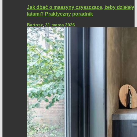
Jak dbać o maszyny czyszczące, żeby działały
latami? Praktyczny poradnik
Bartosz
,
31 marca 2026