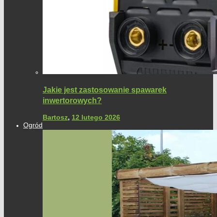
Jakie jest zastosowanie spawarek
inwertorowych?
Bartosz
,
12 lutego 2026
Ogród