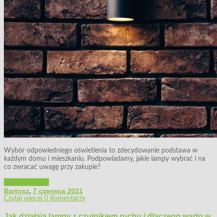
Wybór odpowiedniego oświetlenia to zdecydowanie podstawa w
każdym domu i mieszkaniu. Podpowiadamy, jakie lampy wybrać i na
co zwracać uwagę przy zakupie?
Wystrój wnętrz
Bartosz
,
7 czerwca 2021
Czytaj więcej
0 Komentarzy
Jak działają lampy z czujnikiem ruchu i dlaczego warto w