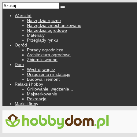
Warsztat
Narzędzia ręczne
Narzędzia zmechanizowane
Narzędzia ogrodowe
Materiały
Przeglądy rynku
Ogród
Porady ogrodnicze
Architektura ogrodowa
Zbiorniki wodne
Dom
Wystrój wnętrz
Urządzenia i instalacje
Budowa i remont
Relaks i hobby
Grillowanie, wędzenie…
Majsterkowanie
Rekreacja
Marki i firmy