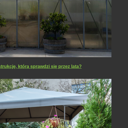
rukcję, która sprawdzi się przez lata?