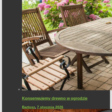
Konserwujemy drewno w ogrodzie
Bartosz
,
7 stycznia 2026