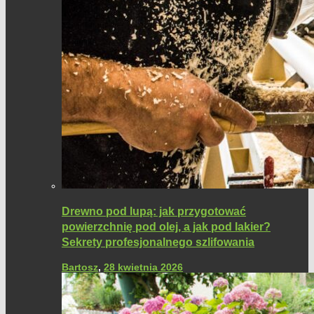
Drewno pod lupą: jak przygotować
powierzchnię pod olej, a jak pod lakier?
Sekrety profesjonalnego szlifowania
Bartosz
,
28 kwietnia 2026