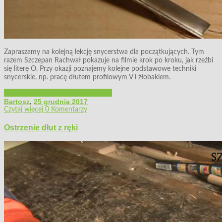
Zapraszamy na kolejną lekcję snycerstwa dla początkujących. Tym
razem Szczepan Rachwał pokazuje na filmie krok po kroku, jak rzeźbi
się literę O. Przy okazji poznajemy kolejne podstawowe techniki
snycerskie, np. pracę dłutem profilowym V i żłobakiem.
Filmy poradnikowe
Majsterkowanie
Bartosz
,
25 grudnia 2017
Czytaj więcej
0 Komentarzy
Ostrzenie dłut z ręki