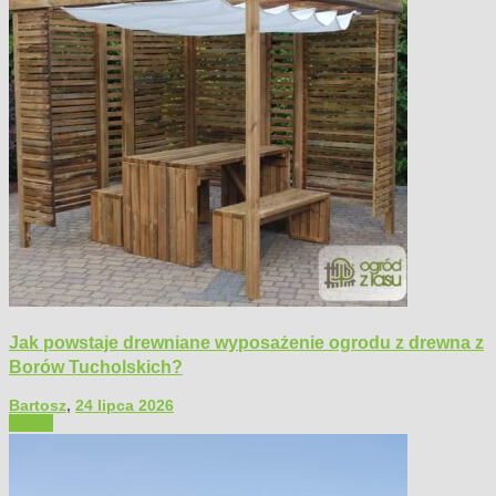
Jak powstaje drewniane wyposażenie ogrodu z drewna z
Borów Tucholskich?
Bartosz
,
24 lipca 2026
Ogród