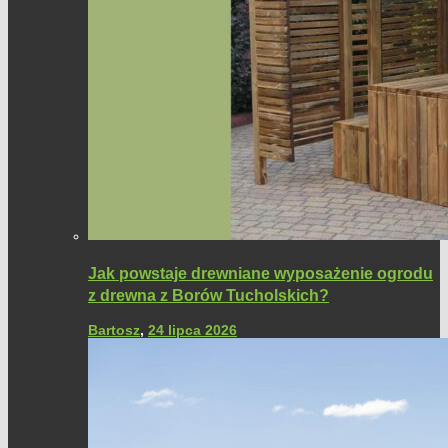
Jak powstaje drewniane wyposażenie ogrodu
z drewna z Borów Tucholskich?
Bartosz
,
24 lipca 2026