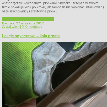
własnoręcznie wykonanymi pionkami. Snycerz Szczepan w swoim
filmie pokazuje krok po kroku, jak samodzielnie wykonać intarsjowaną
bazę szachownicy i efektowne pionki.
Filmy poradnikowe
Majsterkowanie
Bartosz
,
27 września 2017
Czytaj więcej
0 Komentarzy
Lekcje snycerstwa – linia prosta