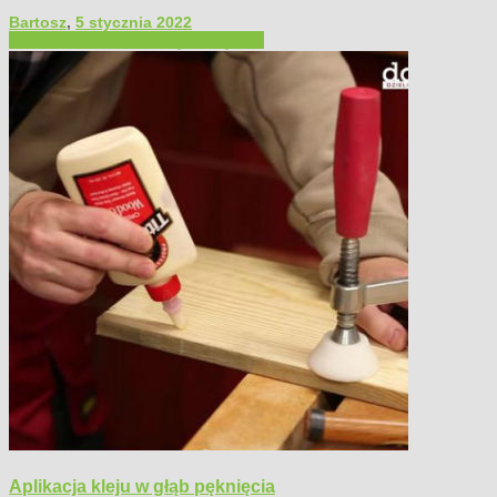
Bartosz
,
5 stycznia 2022
Filmy poradnikowe
Narzędzia ręczne
Aplikacja kleju w głąb pęknięcia