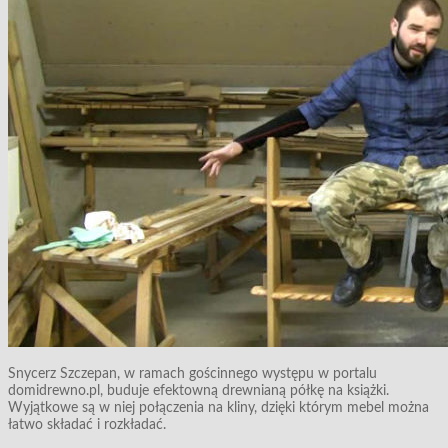
Snycerz Szczepan, w ramach gościnnego występu w portalu
domidrewno.pl, buduje efektowną drewnianą półkę na książki.
Wyjątkowe są w niej połączenia na kliny, dzięki którym mebel można
łatwo składać i rozkładać.