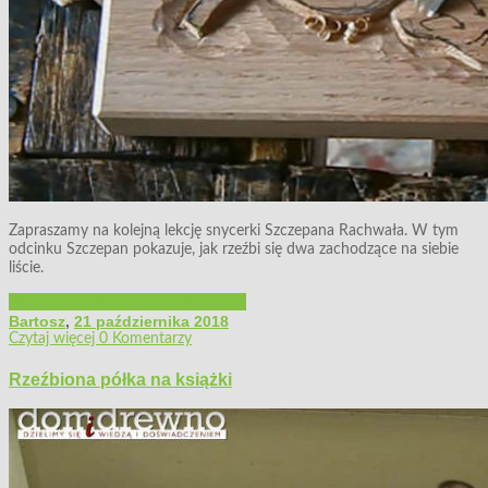
Zapraszamy na kolejną lekcję snycerki Szczepana Rachwała. W tym
odcinku Szczepan pokazuje, jak rzeźbi się dwa zachodzące na siebie
liście.
Filmy poradnikowe
Majsterkowanie
Bartosz
,
21 października 2018
Czytaj więcej
0 Komentarzy
Rzeźbiona półka na książki