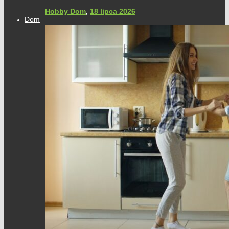
Hobby Dom
,
18 lipca 2026
Dom