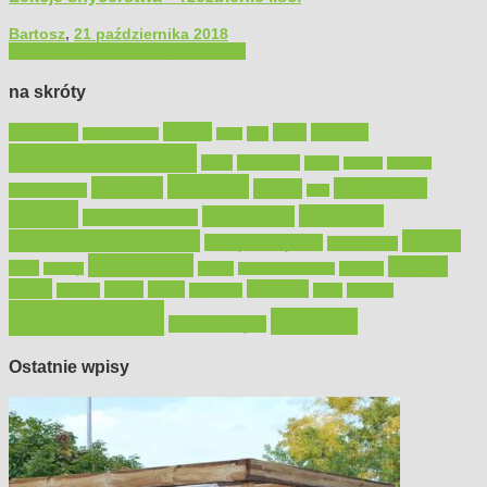
Bartosz
,
21 października 2018
Filmy poradnikowe
Majsterkowanie
na skróty
Bosch
akcesoria
dom
drewno
DIY
Black&Decker
dach
elektronarzędzia
farby
fototapety
garaż
jadalnia
kominek
kuchnia
kosiarki
malowanie
lampy
konserwacja
LED
meble
narzędzia
mieszkanie
meble ogrodowe
narzędzia ogrodowe
Ogród
narzędzia ręczne
ogrzewanie
oświetlenie
porady
okna
pilarki
podłogi
osprzęt
pilarki łańcuchowe
płytki
sypialnia
rolety
salon
remont
snycerka
taras
traktorki
urządzamy
łazienka
wystrój wnętrz
Ostatnie wpisy