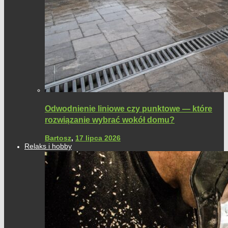
Odwodnienie liniowe czy punktowe — które
rozwiązanie wybrać wokół domu?
Bartosz
,
17 lipca 2026
Relaks i hobby