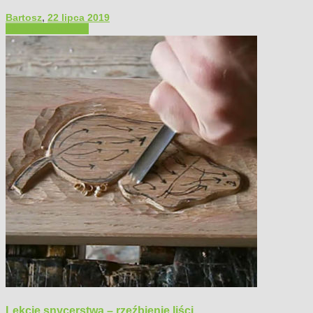
Bartosz
,
22 lipca 2019
Filmy poradnikowe
Lekcje snycerstwa – rzeźbienie liści