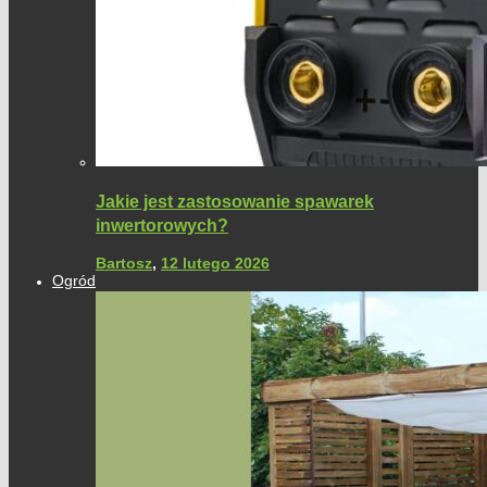
Jakie jest zastosowanie spawarek
inwertorowych?
Bartosz
,
12 lutego 2026
Ogród