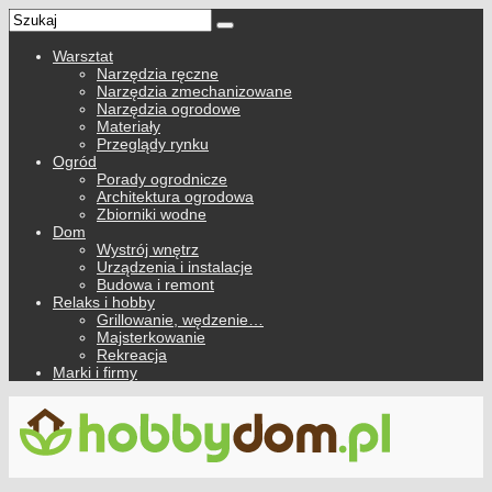
Warsztat
Narzędzia ręczne
Narzędzia zmechanizowane
Narzędzia ogrodowe
Materiały
Przeglądy rynku
Ogród
Porady ogrodnicze
Architektura ogrodowa
Zbiorniki wodne
Dom
Wystrój wnętrz
Urządzenia i instalacje
Budowa i remont
Relaks i hobby
Grillowanie, wędzenie…
Majsterkowanie
Rekreacja
Marki i firmy