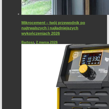
Mikrocement – twój przewodnik po
najtrwalszych i najładniejszych
wykończeniach 2026
Bartosz
,
2 marca 2026