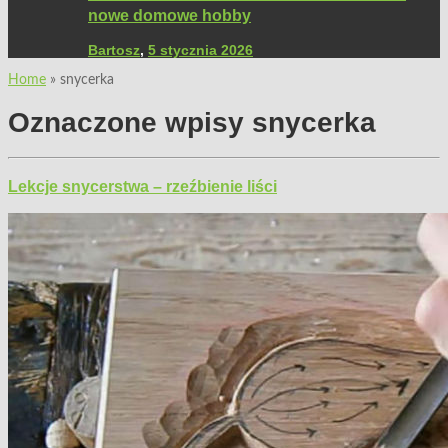
nowe domowe hobby
Bartosz
,
5 stycznia 2026
Home
»
snycerka
Oznaczone wpisy
snycerka
Lekcje snycerstwa – rzeźbienie liści