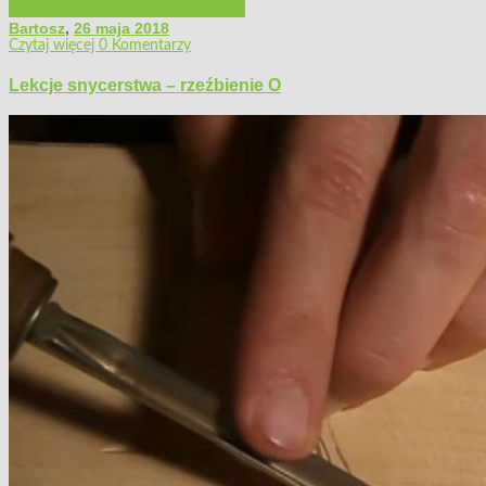
Filmy poradnikowe
Majsterkowanie
Bartosz
,
26 maja 2018
Czytaj więcej
0 Komentarzy
Lekcje snycerstwa – rzeźbienie O