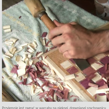
Przyjemnie jest zagrać w warcaby na pięknej, drewnianej szachownicy,