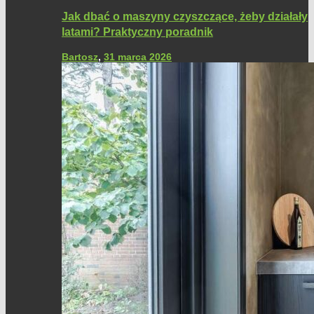
Jak dbać o maszyny czyszczące, żeby działały
latami? Praktyczny poradnik
Bartosz
,
31 marca 2026