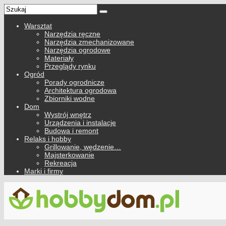
Warsztat
Narzędzia ręczne
Narzędzia zmechanizowane
Narzędzia ogrodowe
Materiały
Przeglądy rynku
Ogród
Porady ogrodnicze
Architektura ogrodowa
Zbiorniki wodne
Dom
Wystrój wnętrz
Urządzenia i instalacje
Budowa i remont
Relaks i hobby
Grillowanie, wędzenie…
Majsterkowanie
Rekreacja
Marki i firmy