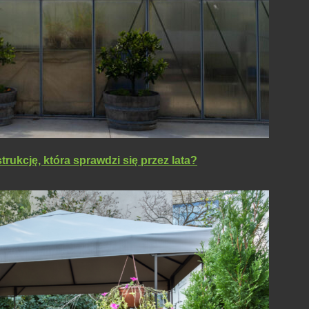
rukcję, która sprawdzi się przez lata?