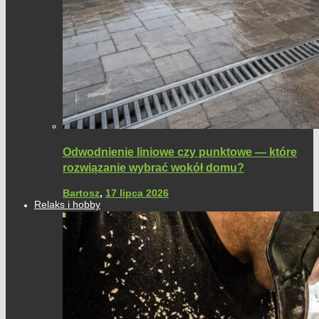
Odwodnienie liniowe czy punktowe — które
rozwiązanie wybrać wokół domu?
Bartosz
,
17 lipca 2026
Relaks i hobby