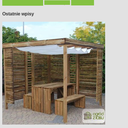
urządzamy
łazienka
wystrój wnętrz
Ostatnie wpisy