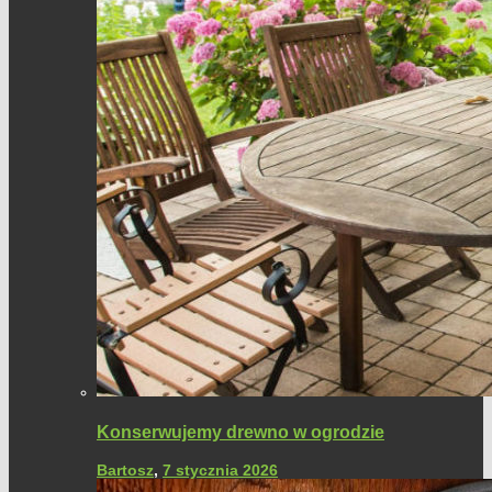
Konserwujemy drewno w ogrodzie
Bartosz
,
7 stycznia 2026