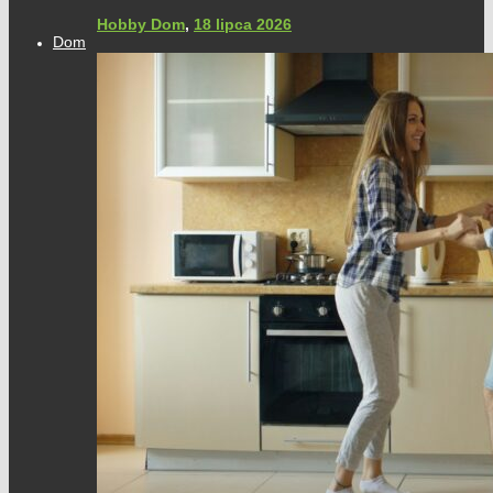
Hobby Dom
,
18 lipca 2026
Dom