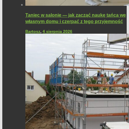
Taniec w salonie — jak zacząć naukę tańca we
własnym domu i czerpać z tego przyjemność
Bartosz
,
4 sierpnia 2026