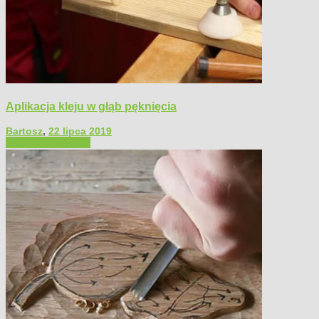
Aplikacja kleju w głąb pęknięcia
Bartosz
,
22 lipca 2019
Filmy poradnikowe