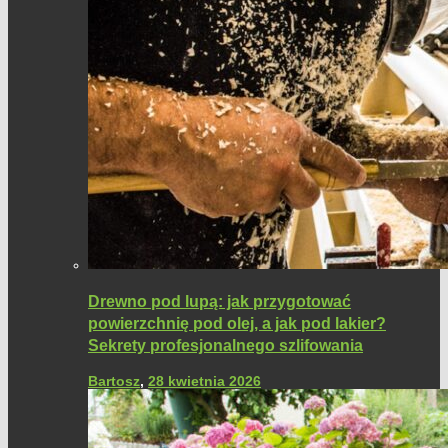
Drewno pod lupą: jak przygotować
powierzchnię pod olej, a jak pod lakier?
Sekrety profesjonalnego szlifowania
Bartosz
,
28 kwietnia 2026