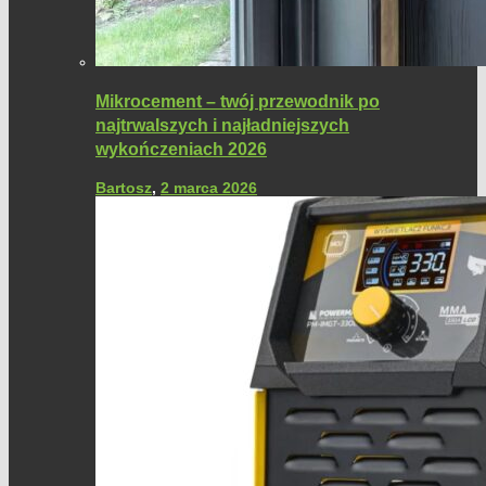
Mikrocement – twój przewodnik po
najtrwalszych i najładniejszych
wykończeniach 2026
Bartosz
,
2 marca 2026