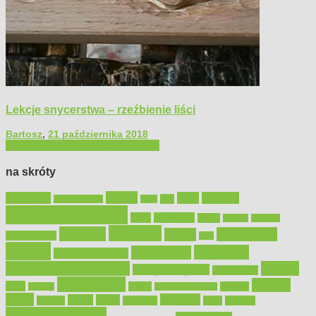
Lekcje snycerstwa – rzeźbienie liści
Bartosz
,
21 października 2018
Filmy poradnikowe
Majsterkowanie
na skróty
Bosch
akcesoria
dom
drewno
DIY
Black&Decker
dach
elektronarzędzia
farby
fototapety
garaż
jadalnia
kominek
kuchnia
kosiarki
malowanie
lampy
konserwacja
LED
meble
narzędzia
mieszkanie
meble ogrodowe
narzędzia ogrodowe
Ogród
narzędzia ręczne
ogrzewanie
oświetlenie
porady
okna
pilarki
podłogi
osprzęt
pilarki łańcuchowe
płytki
sypialnia
rolety
salon
remont
snycerka
taras
traktorki