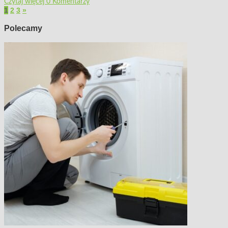
Czytaj więcej
0 Komentarzy
1
2
3
»
Polecamy