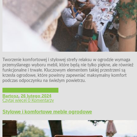
Tworzenie komfortowej i stylowej strefy relaksu w ogrodzie wymaga
przemyślanego wyboru mebli, które będą nie tylko piękne, ale również
funkcjonalne i trwałe. Kluczowym elementem takiej przestrzeni są
krzesła ogrodowe, które powinny zapewniać maksymalny komfort
podczas odpoczynku na świeżym powietrzu.
Architektura ogrodowa
Ogród
Bartosz
,
26 lutego 2024
Czytaj więcej
0 Komentarzy
Stylowe i komfortowe meble ogrodowe