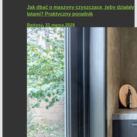
Jak dbać o maszyny czyszczące, żeby działały
latami? Praktyczny poradnik
Bartosz
,
31 marca 2026