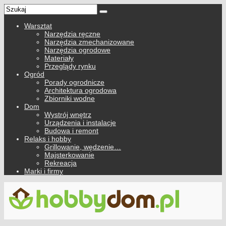
Warsztat
Narzędzia ręczne
Narzędzia zmechanizowane
Narzędzia ogrodowe
Materiały
Przeglądy rynku
Ogród
Porady ogrodnicze
Architektura ogrodowa
Zbiorniki wodne
Dom
Wystrój wnętrz
Urządzenia i instalacje
Budowa i remont
Relaks i hobby
Grillowanie, wędzenie…
Majsterkowanie
Rekreacja
Marki i firmy