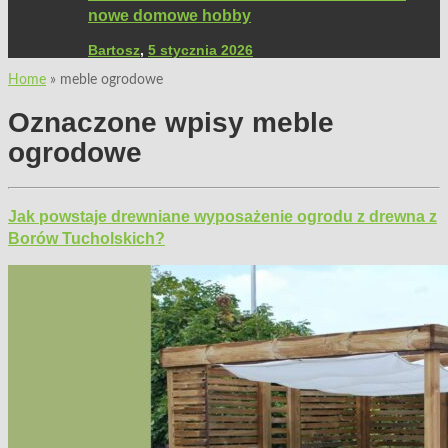
nowe domowe hobby
Bartosz
,
5 stycznia 2026
Home
»
meble ogrodowe
Oznaczone wpisy
meble
ogrodowe
Jak powstaje drewniane wyposażenie ogrodu z drewna z
Borów Tucholskich?