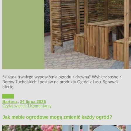
Szukasz trwałego wyposażenia ogrodu z drewna? Wybierz sosnę z
Borów Tucholskich i postaw na produkty Ogród z Lasu. Sprawdź
ofertę.
Ogród
Bartosz
,
24 lipca 2026
Czytaj więcej
0 Komentarzy
Jak meble ogrodowe mogą zmienić każdy ogród?