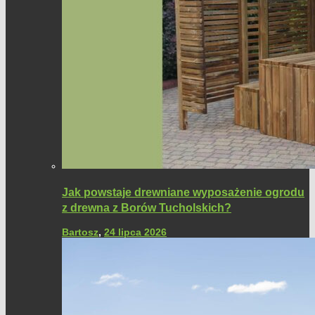
Jak powstaje drewniane wyposażenie ogrodu
z drewna z Borów Tucholskich?
Bartosz
,
24 lipca 2026