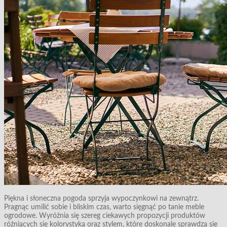
Piękna i słoneczna pogoda sprzyja wypoczynkowi na zewnątrz.
Pragnąc umilić sobie i bliskim czas, warto sięgnąć po tanie meble
ogrodowe. Wyróżnia się szereg ciekawych propozycji produktów
różniących się kolorystyką oraz stylem, które doskonale sprawdzą się