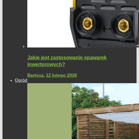
Jakie jest zastosowanie spawarek
inwertorowych?
Bartosz
,
12 lutego 2026
Ogród