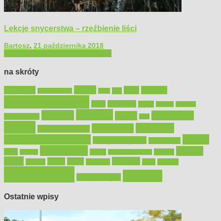
Lekcje snycerstwa – rzeźbienie liści
Bartosz
,
21 października 2018
Filmy poradnikowe
Majsterkowanie
na skróty
Bosch
akcesoria
dom
drewno
DIY
Black&Decker
dach
elektronarzędzia
farby
fototapety
garaż
jadalnia
kominek
kuchnia
kosiarki
malowanie
lampy
konserwacja
LED
meble
narzędzia
mieszkanie
meble ogrodowe
narzędzia ogrodowe
Ogród
narzędzia ręczne
ogrzewanie
oświetlenie
porady
okna
pilarki
podłogi
osprzęt
pilarki łańcuchowe
płytki
sypialnia
rolety
salon
remont
snycerka
taras
traktorki
urządzamy
łazienka
wystrój wnętrz
Ostatnie wpisy