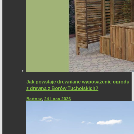
Jak powstaje drewniane wyposażenie ogrodu
z drewna z Borów Tucholskich?
Bartosz
,
24 lipca 2026