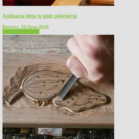
Aplikacja kleju w głąb pęknięcia
Bartosz
,
22 lipca 2019
Filmy poradnikowe