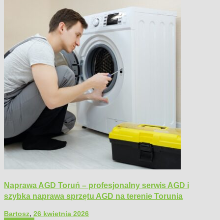
Naprawa AGD Toruń – profesjonalny serwis AGD i
szybka naprawa sprzętu AGD na terenie Torunia
Bartosz
,
26 kwietnia 2026