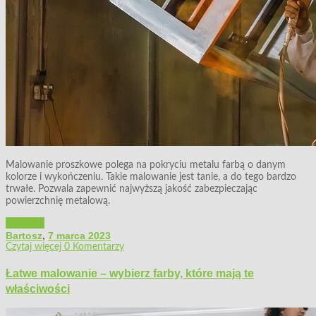
Malowanie proszkowe polega na pokryciu metalu farbą o danym
kolorze i wykończeniu. Takie malowanie jest tanie, a do tego bardzo
trwałe. Pozwala zapewnić najwyższą jakość zabezpieczając
powierzchnię metalową.
Warsztat
Bartosz
,
7 marca 2023
Czytaj więcej
0 Komentarzy
Łatwe malowanie – wybierz farby, które mają te
właściwości