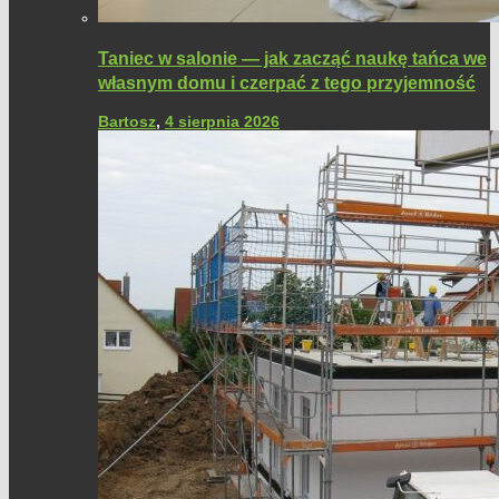
Taniec w salonie — jak zacząć naukę tańca we
własnym domu i czerpać z tego przyjemność
Bartosz
,
4 sierpnia 2026