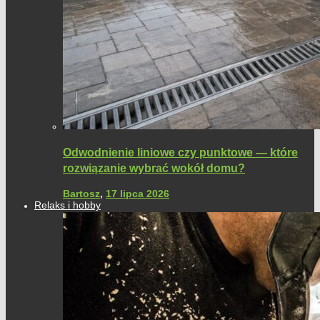
Odwodnienie liniowe czy punktowe — które
rozwiązanie wybrać wokół domu?
Bartosz
,
17 lipca 2026
Relaks i hobby