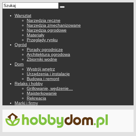
Warsztat
Narzędzia ręczne
Narzędzia zmechanizowane
Narzędzia ogrodowe
Materiały
Przeglądy rynku
Ogród
Porady ogrodnicze
Architektura ogrodowa
Zbiorniki wodne
Dom
Wystrój wnętrz
Urządzenia i instalacje
Budowa i remont
Relaks i hobby
Grillowanie, wędzenie…
Majsterkowanie
Rekreacja
Marki i firmy