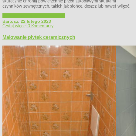
skutecznie chronią powierzchnię przed szkodliwymi skutkami
czynników zewnętrznych, takich jak słońce, deszcz lub nawet wilgoć.
Budowa i remont
Majsterkowanie
Bartosz
,
22 lutego 2023
Czytaj więcej
0 Komentarzy
Malowanie płytek ceramicznych