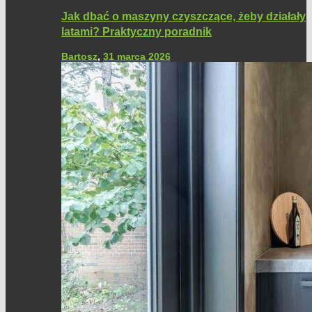
Jak dbać o maszyny czyszczące, żeby działały
latami? Praktyczny poradnik
Bartosz
,
31 marca 2026