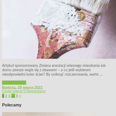
Artykuł sponsorowany Zmiana aranżacji własnego mieszkania lub
domu zawsze wiąże się z obawami – a co jeśli wybieram
nieodpowiedni kolor ścian? By uniknąć rozczarowania, warto …
Wystrój wnętrz
Bartosz
,
29 marca 2021
Czytaj więcej
0 Komentarzy
1
2
3
…
5
»
Polecamy