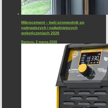
Mikrocement – twój przewodnik po
najtrwalszych i najładniejszych
wykończeniach 2026
Bartosz
,
2 marca 2026