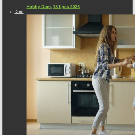
Hobby Dom
,
18 lipca 2026
Dom