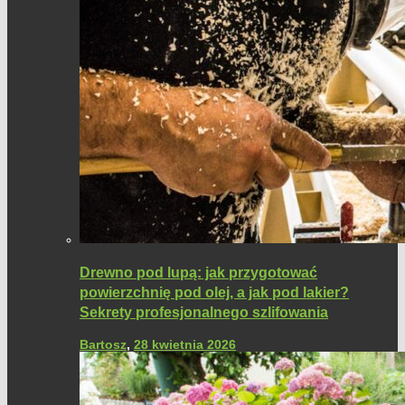
Drewno pod lupą: jak przygotować
powierzchnię pod olej, a jak pod lakier?
Sekrety profesjonalnego szlifowania
Bartosz
,
28 kwietnia 2026