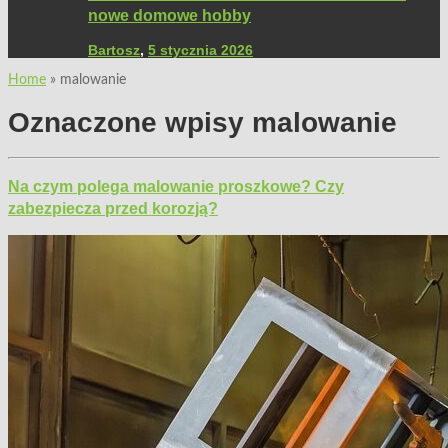
nowe domowe hobby
Bartosz
,
5 stycznia 2026
Home
»
malowanie
Oznaczone wpisy
malowanie
Na czym polega malowanie proszkowe? Czy
zabezpiecza przed korozją?