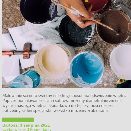
Malowanie ścian to świetny i niedrogi sposób na odświeżenie wnętrza.
Poprzez pomalowanie ścian i sufitów możemy diametralnie zmienić
wystrój naszego wnętrza. Dodatkowo do tej czynności nie jest
potrzebny żaden specjalista, wszystko możemy zrobić sami.
Budowa i remont
Bartosz
,
3 sierpnia 2021
Czytaj więcej
0 Komentarzy