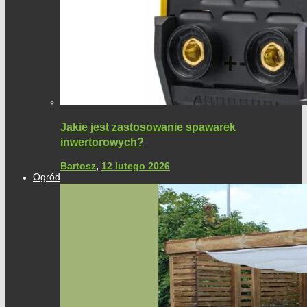
Jakie jest zastosowanie spawarek
inwertorowych?
Bartosz
,
12 lutego 2026
Ogród