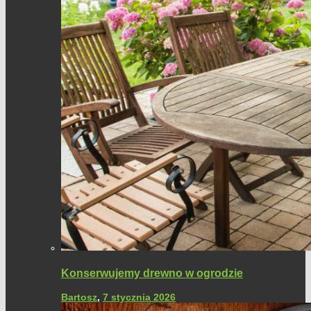
Konserwujemy drewno w ogrodzie
Bartosz
,
7 stycznia 2026