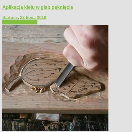
Aplikacja kleju w głąb pęknięcia
Bartosz
,
22 lipca 2019
Filmy poradnikowe