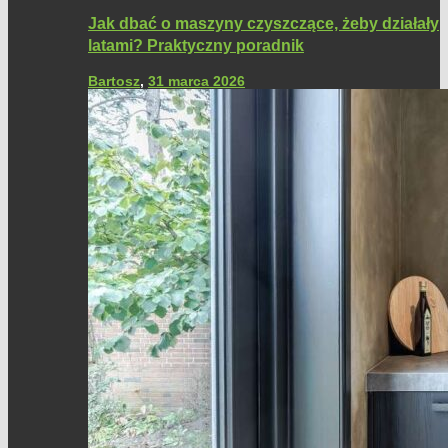
Jak dbać o maszyny czyszczące, żeby działały
latami? Praktyczny poradnik
Bartosz
,
31 marca 2026