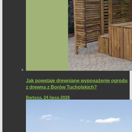
Jak powstaje drewniane wyposażenie ogrodu
z drewna z Borów Tucholskich?
Bartosz
,
24 lipca 2026