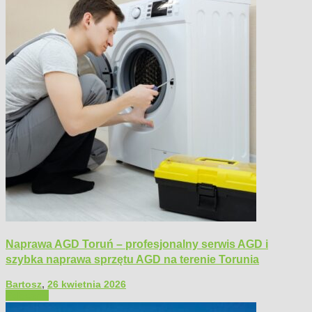
Naprawa AGD Toruń – profesjonalny serwis AGD i
szybka naprawa sprzętu AGD na terenie Torunia
Bartosz
,
26 kwietnia 2026
Polecamy