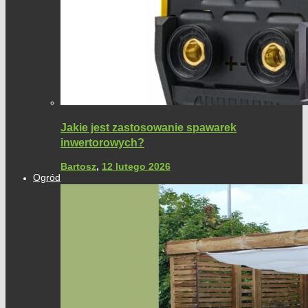
Jakie jest zastosowanie spawarek
inwertorowych?
Bartosz
,
12 lutego 2026
Ogród