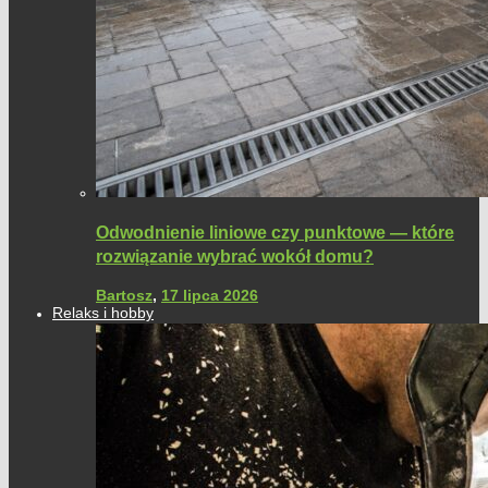
Odwodnienie liniowe czy punktowe — które
rozwiązanie wybrać wokół domu?
Bartosz
,
17 lipca 2026
Relaks i hobby