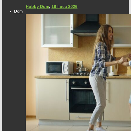
Hobby Dom
,
18 lipca 2026
Dom