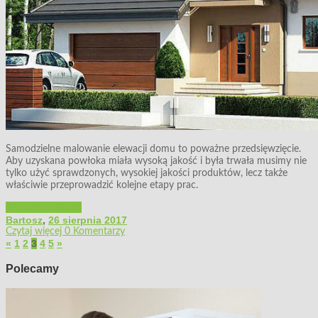
Samodzielne malowanie elewacji domu to poważne przedsięwzięcie.
Aby uzyskana powłoka miała wysoką jakość i była trwała musimy nie
tylko użyć sprawdzonych, wysokiej jakości produktów, lecz także
właściwie przeprowadzić kolejne etapy prac.
Budowa i remont
Bartosz
,
26 sierpnia 2017
Czytaj więcej
0 Komentarzy
«
1
2
3
4
5
»
Polecamy