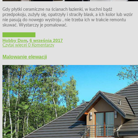
Gdy płytki ceramiczne na ścianach łazienki, w kuchni bądź
przedpokoju, zużyły się, opatrzyły i straciły blask, a ich kolor lub wzór
nie pasują do nowego wystroju , nie trzeba ich w trakcie remontu
skuwać. Wystarczy je pomalować.
Budowa i remont
Hobby Dom
,
6 września 2017
Czytaj więcej
0 Komentarzy
Malowanie elewacji