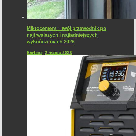
Mikrocement – twój przewodnik po
najtrwalszych i najładniejszych
wykończeniach 2026
Bartosz
,
2 marca 2026