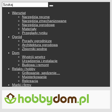
Warsztat
Narzędzia ręczne
Narzędzia zmechanizowane
Narzędzia ogrodowe
Materiały
Przeglądy rynku
Ogród
Porady ogrodnicze
Architektura ogrodowa
Zbiorniki wodne
Dom
Wystrój wnętrz
Urządzenia i instalacje
Budowa i remont
Relaks i hobby
Grillowanie, wędzenie…
Majsterkowanie
Rekreacja
Marki i firmy