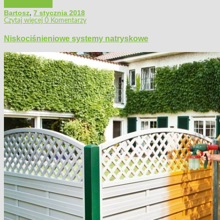
Majsterkowanie
Bartosz
,
7 stycznia 2018
Czytaj więcej
0 Komentarzy
Niskociśnieniowe systemy natryskowe