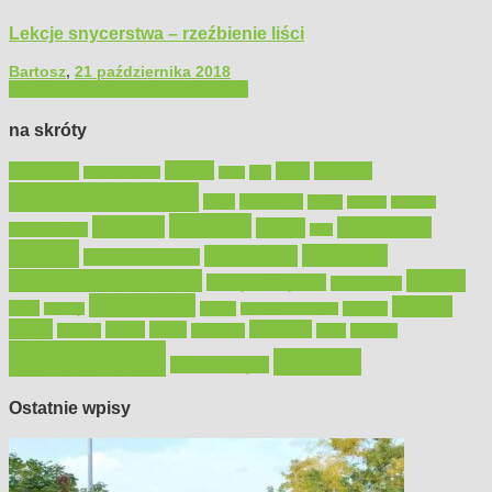
Lekcje snycerstwa – rzeźbienie liści
Bartosz
,
21 października 2018
Filmy poradnikowe
Majsterkowanie
na skróty
Bosch
akcesoria
dom
drewno
DIY
Black&Decker
dach
elektronarzędzia
farby
fototapety
garaż
jadalnia
kominek
kuchnia
kosiarki
malowanie
lampy
konserwacja
LED
meble
narzędzia
mieszkanie
meble ogrodowe
narzędzia ogrodowe
Ogród
narzędzia ręczne
ogrzewanie
oświetlenie
porady
okna
pilarki
podłogi
osprzęt
pilarki łańcuchowe
płytki
sypialnia
rolety
salon
remont
snycerka
taras
traktorki
urządzamy
łazienka
wystrój wnętrz
Ostatnie wpisy