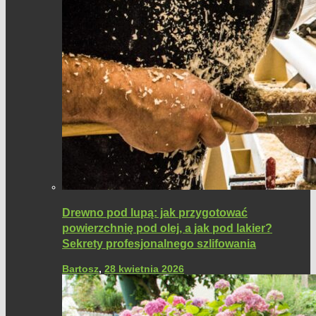
Drewno pod lupą: jak przygotować
powierzchnię pod olej, a jak pod lakier?
Sekrety profesjonalnego szlifowania
Bartosz
,
28 kwietnia 2026