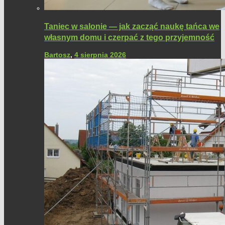
Taniec w salonie — jak zacząć naukę tańca we
własnym domu i czerpać z tego przyjemność
Bartosz
,
4 sierpnia 2026