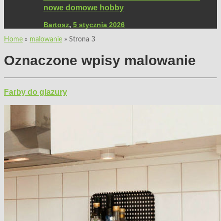
nowe domowe hobby
Bartosz
,
5 stycznia 2026
Home
»
malowanie
»
Strona 3
Oznaczone wpisy
malowanie
Farby do glazury