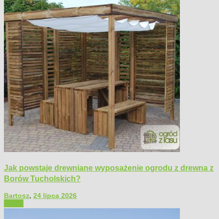
Jak powstaje drewniane wyposażenie ogrodu z drewna z
Borów Tucholskich?
Bartosz
,
24 lipca 2026
Ogród