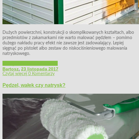
Dużych powierzchni, konstrukcji o skomplikowanych kształtach, albo
przedmiotów z zakamarkami nie warto malować pędzlem – pomimo
dużego nakładu pracy efekt nie zawsze jest zadowalający. Lepiej
sięgnąć po pistolet albo zestaw do niskociśnieniowego malowania
natryskowego.
Narzędzia zmechanizowane
Bartosz
,
23 listopada 2017
Czytaj więcej
0 Komentarzy
Pędzel, wałek czy natrysk?