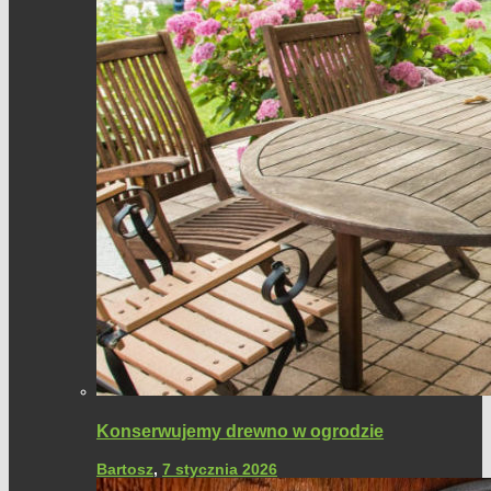
Konserwujemy drewno w ogrodzie
Bartosz
,
7 stycznia 2026