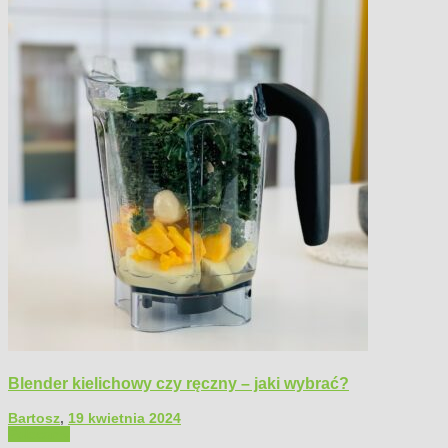
Blender kielichowy czy ręczny – jaki wybrać?
Bartosz
,
19 kwietnia 2024
Polecamy