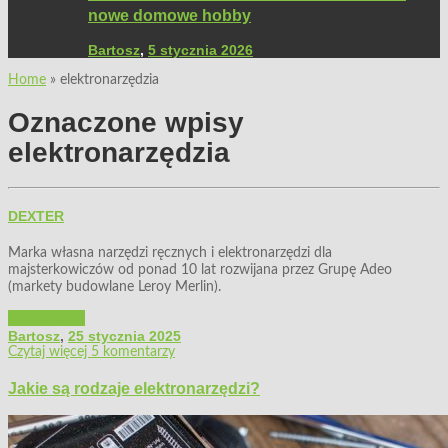
nowe domowe hobby
Bartosz
,
5 stycznia 2026
Home
»
elektronarzędzia
Oznaczone wpisy
elektronarzędzia
DEXTER
Marka własna narzędzi ręcznych i elektronarzędzi dla
majsterkowiczów od ponad 10 lat rozwijana przez Grupę Adeo
(markety budowlane Leroy Merlin).
Marki i firmy
Bartosz
,
25 stycznia 2025
Czytaj więcej
5
komentarzy
Jakie są rodzaje elektronarzędzi?