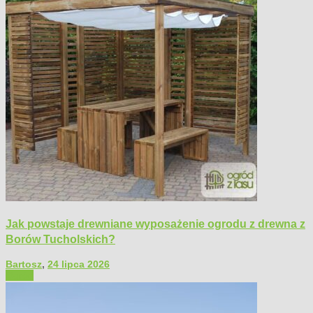
Jak powstaje drewniane wyposażenie ogrodu z drewna z
Borów Tucholskich?
Bartosz
,
24 lipca 2026
Ogród