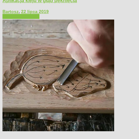
Aplikacja kleju w głąb pęknięcia
Bartosz
,
22 lipca 2019
Filmy poradnikowe