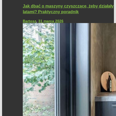
Jak dbać o maszyny czyszczące, żeby działały
latami? Praktyczny poradnik
Bartosz
,
31 marca 2026