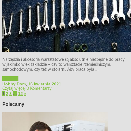
Narzędzia i akcesoria warsztatowe są absolutnie niezbędne do pracy
w jakimkolwiek zakładzie – czy to warsztacie rzemieślniczym,
samochodowym, czy też w stolarni. Aby praca była …
Warsztat
Hobby Dom
,
16 kwietnia 2021
Czytaj więcej
0 Komentarzy
1
2
3
…
12
»
Polecamy