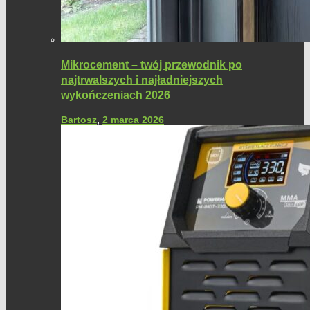
Mikrocement – twój przewodnik po
najtrwalszych i najładniejszych
wykończeniach 2026
Bartosz
,
2 marca 2026