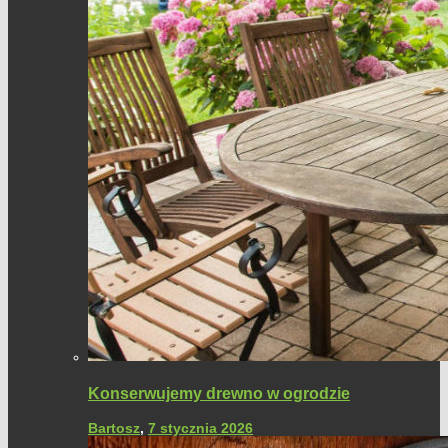
Konserwujemy drewno w ogrodzie
Bartosz
,
7 stycznia 2026