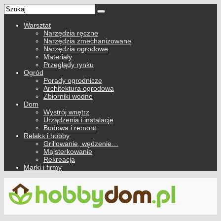
Warsztat
Narzędzia ręczne
Narzędzia zmechanizowane
Narzędzia ogrodowe
Materiały
Przeglądy rynku
Ogród
Porady ogrodnicze
Architektura ogrodowa
Zbiorniki wodne
Dom
Wystrój wnętrz
Urządzenia i instalacje
Budowa i remont
Relaks i hobby
Grillowanie, wędzenie…
Majsterkowanie
Rekreacja
Marki i firmy