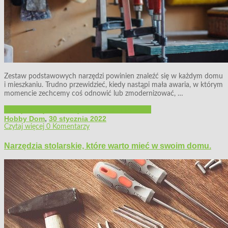
Zestaw podstawowych narzędzi powinien znaleźć się w każdym domu
i mieszkaniu. Trudno przewidzieć, kiedy nastąpi mała awaria, w którym
momencie zechcemy coś odnowić lub zmodernizować, …
Narzędzia ręczne
Narzędzia zmechanizowane
Hobby Dom
,
30 stycznia 2022
Czytaj więcej
0 Komentarzy
Narzędzia stolarskie, które warto mieć w swoim domu.