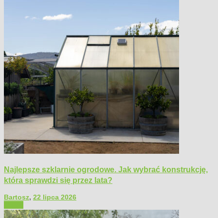
Najlepsze szklarnie ogrodowe. Jak wybrać konstrukcję,
która sprawdzi się przez lata?
Bartosz
,
22 lipca 2026
Ogród