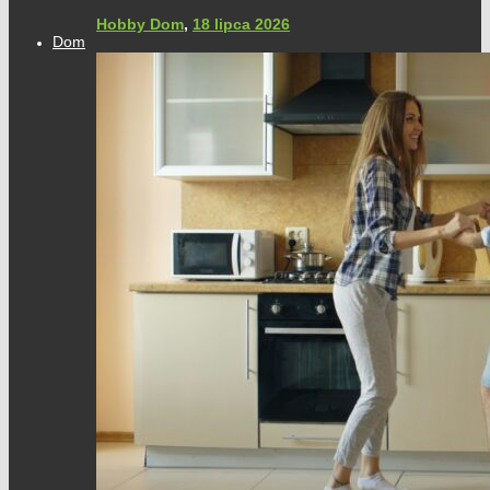
Hobby Dom
,
18 lipca 2026
Dom