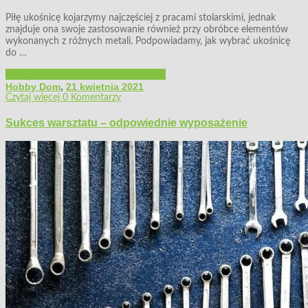
Piłę ukośnicę kojarzymy najczęściej z pracami stolarskimi, jednak
znajduje ona swoje zastosowanie również przy obróbce elementów
wykonanych z różnych metali. Podpowiadamy, jak wybrać ukośnicę
do …
Narzędzia zmechanizowane
Warsztat
Hobby Dom
,
21 kwietnia 2021
Czytaj więcej
0 Komentarzy
Sukces warsztatu – odpowiednie wyposażenie