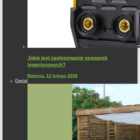
Jakie jest zastosowanie spawarek
inwertorowych?
Bartosz
,
12 lutego 2026
Ogród