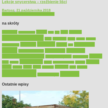
Lekcje snycerstwa – rzeźbienie liści
Bartosz
,
21 października 2018
Filmy poradnikowe
Majsterkowanie
na skróty
Bosch
akcesoria
dom
drewno
DIY
Black&Decker
dach
elektronarzędzia
farby
fototapety
garaż
jadalnia
kominek
kuchnia
kosiarki
malowanie
lampy
konserwacja
LED
meble
narzędzia
mieszkanie
meble ogrodowe
narzędzia ogrodowe
Ogród
narzędzia ręczne
ogrzewanie
oświetlenie
porady
okna
pilarki
podłogi
osprzęt
pilarki łańcuchowe
płytki
sypialnia
rolety
salon
remont
snycerka
taras
traktorki
urządzamy
łazienka
wystrój wnętrz
Ostatnie wpisy