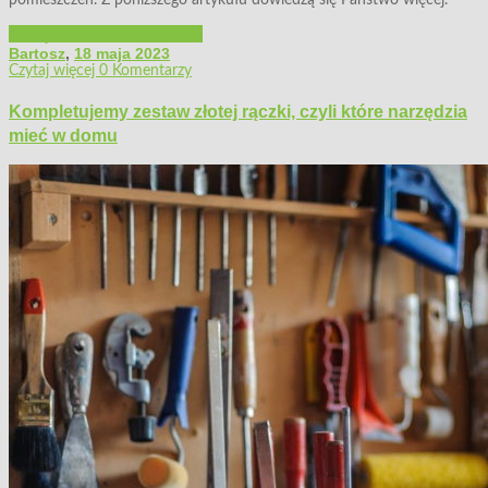
pomieszczeń. Z poniższego artykułu dowiedzą się Państwo więcej.
Narzędzia zmechanizowane
Bartosz
,
18 maja 2023
Czytaj więcej
0 Komentarzy
Kompletujemy zestaw złotej rączki, czyli które narzędzia
mieć w domu