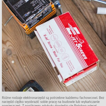
Różne rodzaje elektronarzędzi są potrzebne każdemu fachowcowi. Bez
narzędzi ciężko wyobrazić sobie pracę na budowie lub wykańczanie