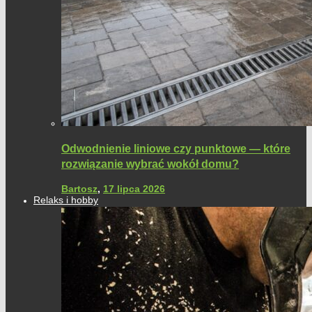
Odwodnienie liniowe czy punktowe — które
rozwiązanie wybrać wokół domu?
Bartosz
,
17 lipca 2026
Relaks i hobby