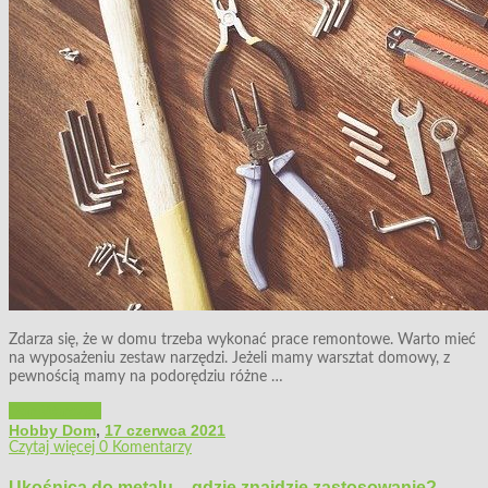
Zdarza się, że w domu trzeba wykonać prace remontowe. Warto mieć
na wyposażeniu zestaw narzędzi. Jeżeli mamy warsztat domowy, z
pewnością mamy na podorędziu różne …
Dom
Warsztat
Hobby Dom
,
17 czerwca 2021
Czytaj więcej
0 Komentarzy
Ukośnica do metalu – gdzie znajdzie zastosowanie?