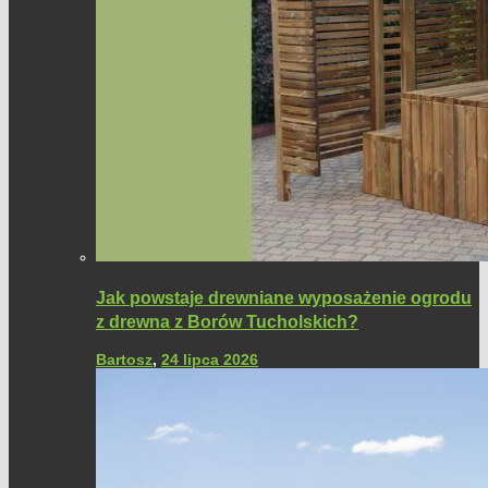
Jak powstaje drewniane wyposażenie ogrodu
z drewna z Borów Tucholskich?
Bartosz
,
24 lipca 2026