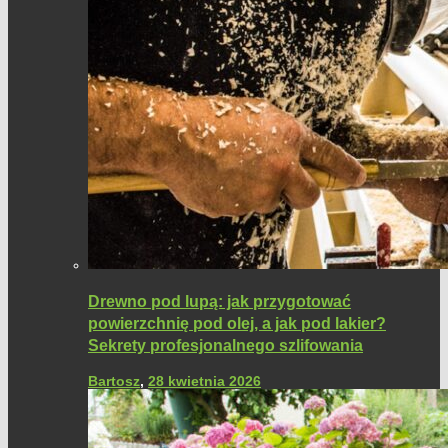
Drewno pod lupą: jak przygotować
powierzchnię pod olej, a jak pod lakier?
Sekrety profesjonalnego szlifowania
Bartosz
,
28 kwietnia 2026