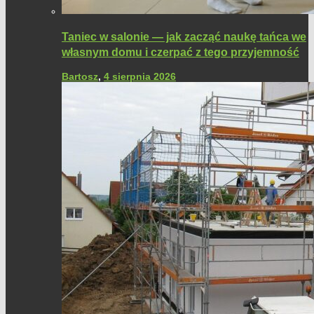
Taniec w salonie — jak zacząć naukę tańca we
własnym domu i czerpać z tego przyjemność
Bartosz
,
4 sierpnia 2026