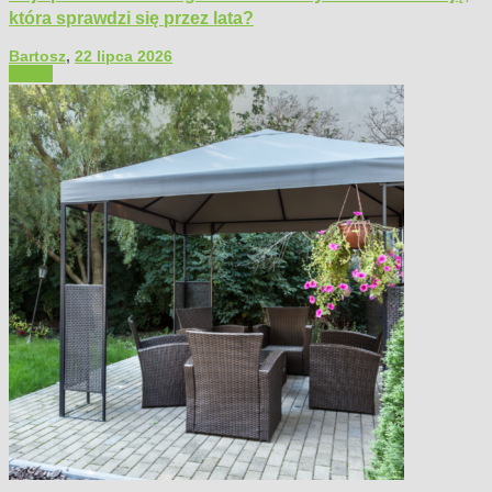
która sprawdzi się przez lata?
Bartosz
,
22 lipca 2026
Ogród