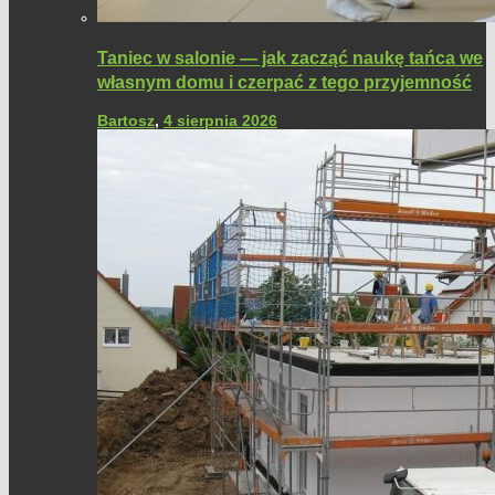
Taniec w salonie — jak zacząć naukę tańca we
własnym domu i czerpać z tego przyjemność
Bartosz
,
4 sierpnia 2026