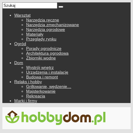
Warsztat
Narzędzia ręczne
Narzędzia zmechanizowane
Narzędzia ogrodowe
Materiały
Przeglądy rynku
Ogród
Porady ogrodnicze
Architektura ogrodowa
Zbiorniki wodne
Dom
Wystrój wnętrz
Urządzenia i instalacje
Budowa i remont
Relaks i hobby
Grillowanie, wędzenie…
Majsterkowanie
Rekreacja
Marki i firmy