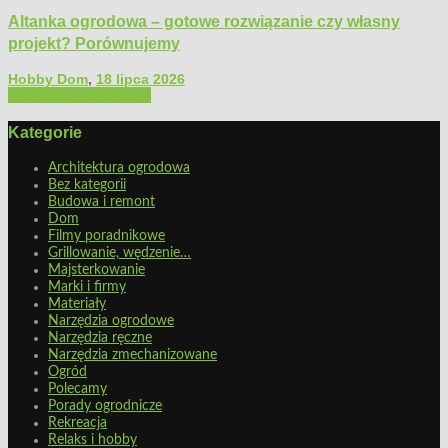
Altanka ogrodowa – gotowe rozwiązanie czy własny
projekt? Porównujemy
Hobby Dom
,
18 lipca 2026
Architektura ogrodowa
Kategorie
Architektura ogrodowa
Bez kategorii
Budowa i remont
Dom
Filmy poradnikowe
Grillowanie, wędzenie…
Majsterkowanie
Marki i firmy
Materiały
Narzędzia ogrodowe
Narzędzia ręczne
Narzędzia zmechanizowane
Ogród
Polecamy
Porady ogrodnicze
Rekreacja
Relaks i hobby