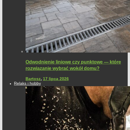
Odwodnienie liniowe czy punktowe — które
rozwiązanie wybrać wokół domu?
Bartosz
,
17 lipca 2026
Relaks i hobby