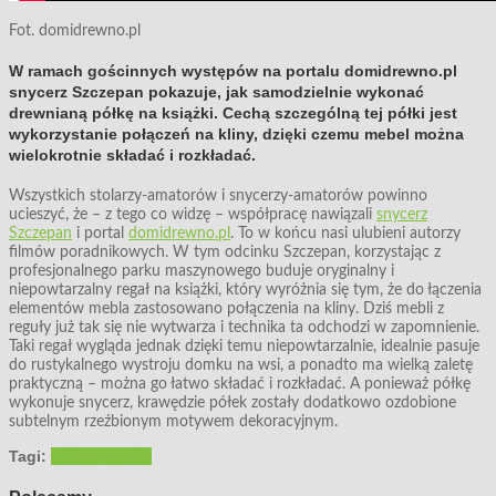
Fot. domidrewno.pl
W ramach gościnnych występów na portalu domidrewno.pl
snycerz Szczepan pokazuje, jak samodzielnie wykonać
drewnianą półkę na książki. Cechą szczególną tej półki jest
wykorzystanie połączeń na kliny, dzięki czemu mebel można
wielokrotnie składać i rozkładać.
Wszystkich stolarzy-amatorów i snycerzy-amatorów powinno
ucieszyć, że – z tego co widzę – współpracę nawiązali
snycerz
Szczepan
i portal
domidrewno.pl
. To w końcu nasi ulubieni autorzy
filmów poradnikowych. W tym odcinku Szczepan, korzystając z
profesjonalnego parku maszynowego buduje oryginalny i
niepowtarzalny regał na książki, który wyróżnia się tym, że do łączenia
elementów mebla zastosowano połączenia na kliny. Dziś mebli z
reguły już tak się nie wytwarza i technika ta odchodzi w zapomnienie.
Taki regał wygląda jednak dzięki temu niepowtarzalnie, idealnie pasuje
do rustykalnego wystroju domku na wsi, a ponadto ma wielką zaletę
praktyczną – można go łatwo składać i rozkładać. A ponieważ półkę
wykonuje snycerz, krawędzie półek zostały dodatkowo ozdobione
subtelnym rzeźbionym motywem dekoracyjnym.
Tagi:
półka
snycerka