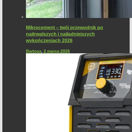
Mikrocement – twój przewodnik po
najtrwalszych i najładniejszych
wykończeniach 2026
Bartosz
,
2 marca 2026