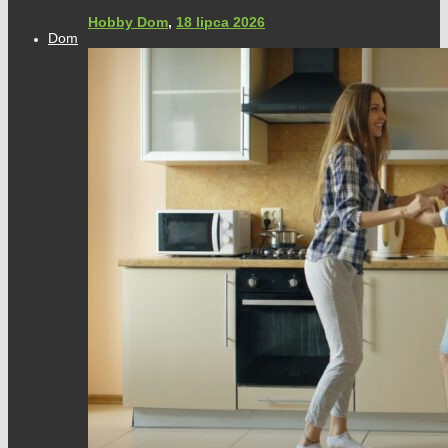
Hobby Dom
,
18 lipca 2026
Dom