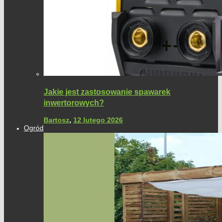
Jakie jest zastosowanie spawarek
inwertorowych?
Bartosz
,
12 lutego 2026
Ogród