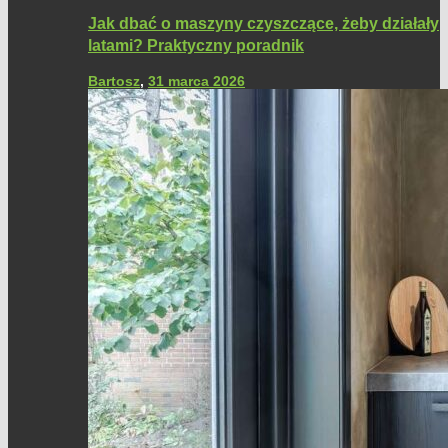
Jak dbać o maszyny czyszczące, żeby działały
latami? Praktyczny poradnik
Bartosz
,
31 marca 2026