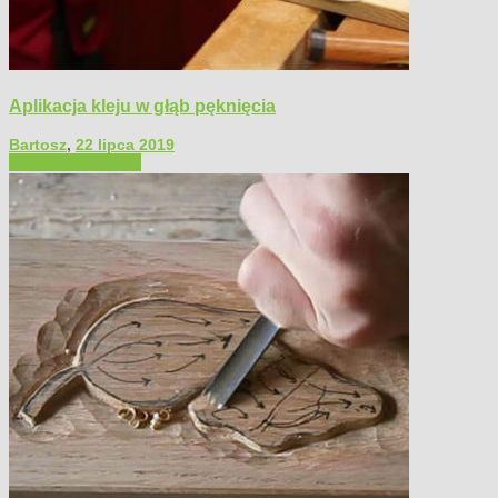
Aplikacja kleju w głąb pęknięcia
Bartosz
,
22 lipca 2019
Filmy poradnikowe