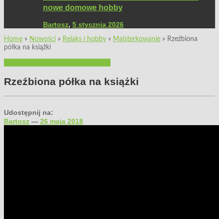
nowe domowe hobby
Bartosz
,
5 stycznia 2026
Home
»
Nowości
»
Relaks i hobby
»
Majsterkowanie
»
Rzeźbiona
półka na książki
Filmy poradnikowe
Majsterkowanie
Rzeźbiona półka na książki
Udostępnij na:
Bartosz
—
26 maja 2018