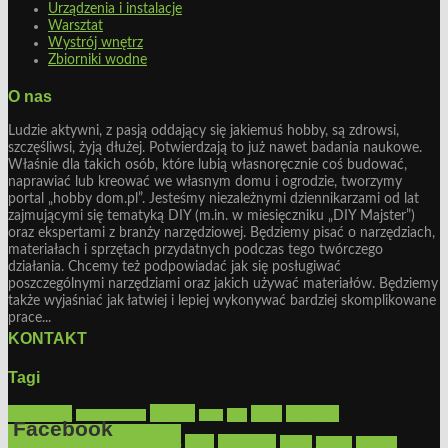
Urządzenia i instalacje
Warsztat
Wystrój wnętrz
Zbiorniki wodne
O nas
Ludzie aktywni, z pasją oddający się jakiemuś hobby, są zdrowsi,
szczęśliwsi, żyją dłużej. Potwierdzają to już nawet badania naukowe.
Właśnie dla takich osób, które lubią własnoręcznie coś budować,
naprawiać lub kreować we własnym domu i ogrodzie, tworzymy
portal „hobby dom.pl”. Jesteśmy niezależnymi dziennikarzami od lat
zajmującymi się tematyką DIY (m.in. w miesięczniku „DIY Majster”)
oraz ekspertami z branży narzędziowej. Będziemy pisać o narzędziach,
materiałach i sprzętach przydatnych podczas tego twórczego
działania. Chcemy też podpowiadać jak się posługiwać
poszczególnymi narzędziami oraz jakich używać materiałów. Będziemy
także wyjaśniać jak łatwiej i lepiej wykonywać bardziej skomplikowane
prace...
KONTAKT
Tagi
Bosch
akcesoria
dom
drewno
DIY
Black&Decker
dach
Facebook
elektronarzędzia
farby
fototapety
garaż
jadalnia
kominek