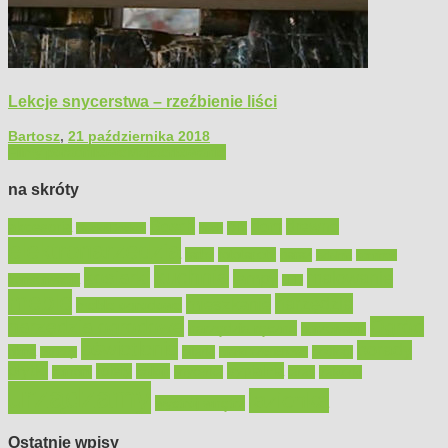
Lekcje snycerstwa – rzeźbienie liści
Bartosz
,
21 października 2018
Filmy poradnikowe
Majsterkowanie
na skróty
Bosch
akcesoria
dom
drewno
DIY
Black&Decker
dach
elektronarzędzia
farby
fototapety
garaż
jadalnia
kominek
kuchnia
kosiarki
malowanie
lampy
konserwacja
LED
meble
narzędzia
mieszkanie
meble ogrodowe
narzędzia ogrodowe
Ogród
narzędzia ręczne
ogrzewanie
oświetlenie
porady
okna
pilarki
podłogi
osprzęt
pilarki łańcuchowe
płytki
sypialnia
rolety
salon
remont
snycerka
taras
traktorki
urządzamy
łazienka
wystrój wnętrz
Ostatnie wpisy