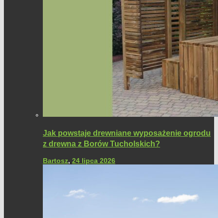
Jak powstaje drewniane wyposażenie ogrodu
z drewna z Borów Tucholskich?
Bartosz
,
24 lipca 2026