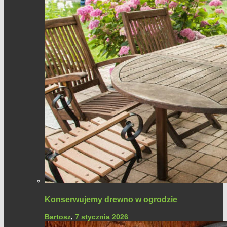
Konserwujemy drewno w ogrodzie
Bartosz
,
7 stycznia 2026