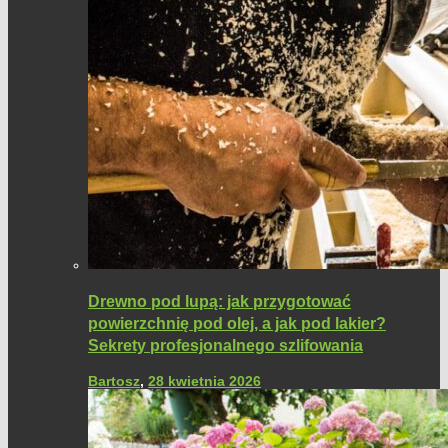
Drewno pod lupą: jak przygotować
powierzchnię pod olej, a jak pod lakier?
Sekrety profesjonalnego szlifowania
Bartosz
,
28 kwietnia 2026