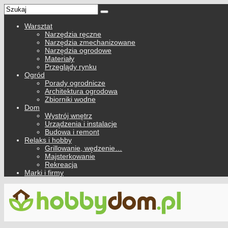
Warsztat
Narzędzia ręczne
Narzędzia zmechanizowane
Narzędzia ogrodowe
Materiały
Przeglądy rynku
Ogród
Porady ogrodnicze
Architektura ogrodowa
Zbiorniki wodne
Dom
Wystrój wnętrz
Urządzenia i instalacje
Budowa i remont
Relaks i hobby
Grillowanie, wędzenie…
Majsterkowanie
Rekreacja
Marki i firmy