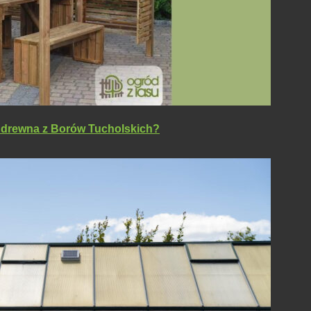
 drewna z Borów Tucholskich?