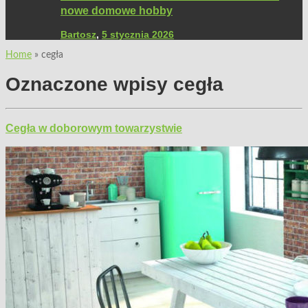
nowe domowe hobby
Bartosz
,
5 stycznia 2026
Home
»
cegła
Oznaczone wpisy
cegła
Cegła w doborowym towarzystwie