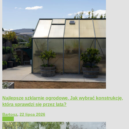
Najlepsze szklarnie ogrodowe. Jak wybrać konstrukcję,
która sprawdzi się przez lata?
Bartosz
,
22 lipca 2026
Ogród