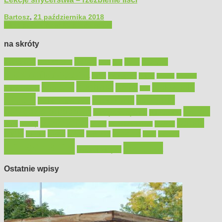
Bartosz
,
21 października 2018
Filmy poradnikowe
Majsterkowanie
na skróty
Bosch
akcesoria
dom
drewno
DIY
Black&Decker
dach
elektronarzędzia
farby
fototapety
garaż
jadalnia
kominek
kuchnia
kosiarki
malowanie
lampy
konserwacja
LED
meble
narzędzia
mieszkanie
meble ogrodowe
narzędzia ogrodowe
Ogród
narzędzia ręczne
ogrzewanie
oświetlenie
porady
okna
pilarki
podłogi
osprzęt
pilarki łańcuchowe
płytki
sypialnia
rolety
salon
remont
snycerka
taras
traktorki
urządzamy
łazienka
wystrój wnętrz
Ostatnie wpisy