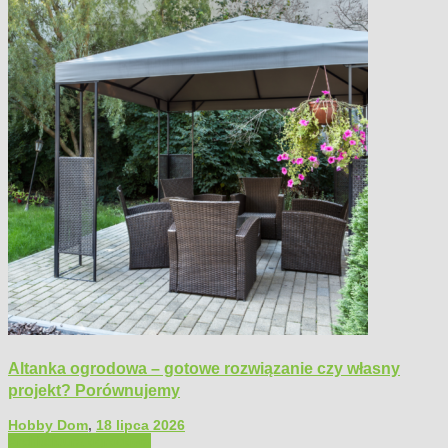
Altanka ogrodowa – gotowe rozwiązanie czy własny
projekt? Porównujemy
Hobby Dom
,
18 lipca 2026
Architektura ogrodowa