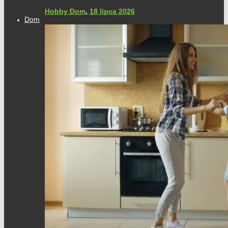
Hobby Dom
,
18 lipca 2026
Dom