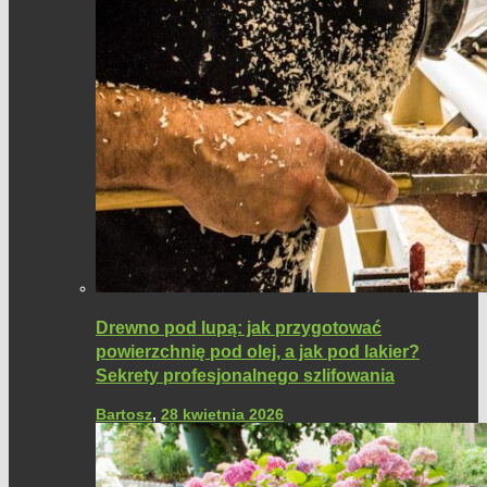
Drewno pod lupą: jak przygotować
powierzchnię pod olej, a jak pod lakier?
Sekrety profesjonalnego szlifowania
Bartosz
,
28 kwietnia 2026