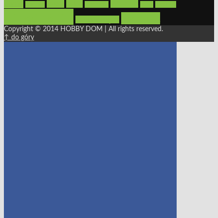
płytki
sypialnia
rolety
salon
remont
snycerka
taras
traktorki
urządzamy
łazienka
wystrój wnętrz
Copyright © 2014 HOBBY DOM | All rights reserved.
↑ do góry