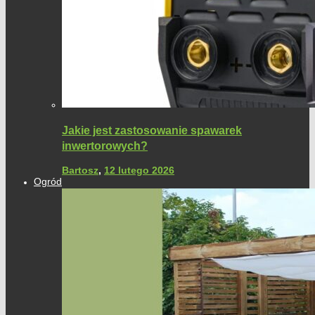
Jakie jest zastosowanie spawarek
inwertorowych?
Bartosz
,
12 lutego 2026
Ogród