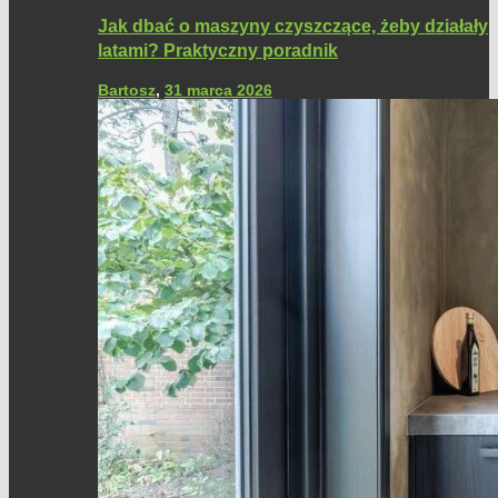
Jak dbać o maszyny czyszczące, żeby działały
latami? Praktyczny poradnik
Bartosz
,
31 marca 2026