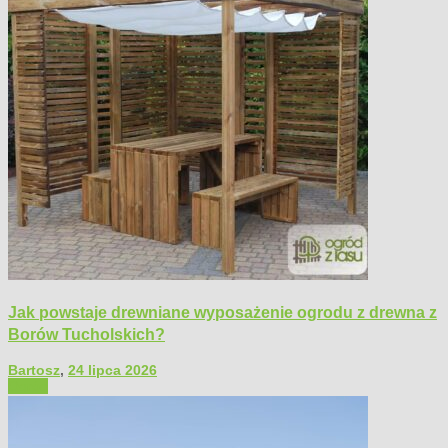
Jak powstaje drewniane wyposażenie ogrodu z drewna z
Borów Tucholskich?
Bartosz
,
24 lipca 2026
Ogród