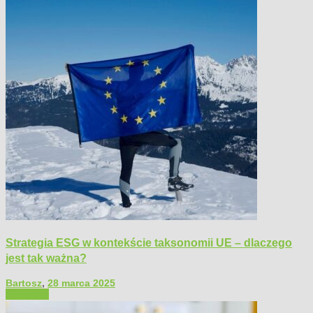
Strategia ESG w kontekście taksonomii UE – dlaczego
jest tak ważna?
Bartosz
,
28 marca 2025
Polecamy