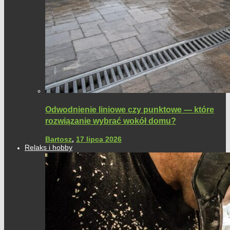
Odwodnienie liniowe czy punktowe — które
rozwiązanie wybrać wokół domu?
Bartosz
,
17 lipca 2026
Relaks i hobby