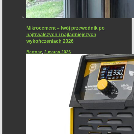
Mikrocement – twój przewodnik po
najtrwalszych i najładniejszych
wykończeniach 2026
Bartosz
,
2 marca 2026