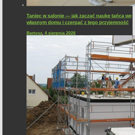
Taniec w salonie — jak zacząć naukę tańca we
własnym domu i czerpać z tego przyjemność
Bartosz
,
4 sierpnia 2026