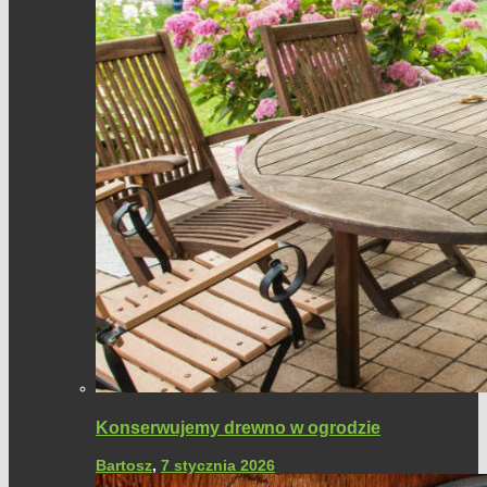
Konserwujemy drewno w ogrodzie
Bartosz
,
7 stycznia 2026