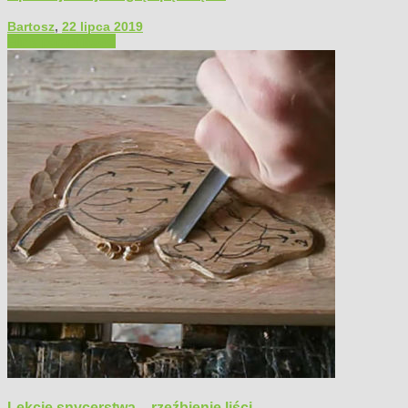
Bartosz
,
22 lipca 2019
Filmy poradnikowe
Lekcje snycerstwa – rzeźbienie liści