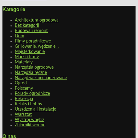
Kategorie
Architektura ogrodowa
Bez kategorii
Budowa i remont
Dom
Filmy poradnikowe
Grillowanie, wędzenie…
Majsterkowanie
Marki i firmy
Materiały
Narzędzia ogrodowe
Narzędzia ręczne
Narzędzia zmechanizowane
Ogród
Polecamy
Porady ogrodnicze
Rekreacja
Relaks i hobby
Urządzenia i instalacje
Warsztat
Wystrój wnętrz
Zbiorniki wodne
O nas