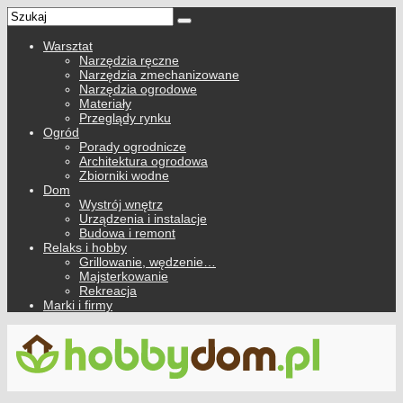
Warsztat
Narzędzia ręczne
Narzędzia zmechanizowane
Narzędzia ogrodowe
Materiały
Przeglądy rynku
Ogród
Porady ogrodnicze
Architektura ogrodowa
Zbiorniki wodne
Dom
Wystrój wnętrz
Urządzenia i instalacje
Budowa i remont
Relaks i hobby
Grillowanie, wędzenie…
Majsterkowanie
Rekreacja
Marki i firmy