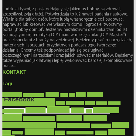
Ludzie aktywni, z pasją oddający się jakiemuś hobby, są zdrowsi,
szczęśliwsi, żyją dłużej. Potwierdzają to już nawet badania naukowe.
Właśnie dla takich osób, które lubią własnoręcznie coś budować,
naprawiać lub kreować we własnym domu i ogrodzie, tworzymy
portal „hobby dom.pl”. Jesteśmy niezależnymi dziennikarzami od lat
zajmującymi się tematyką DIY (m.in. w miesięczniku „DIY Majster”)
oraz ekspertami z branży narzędziowej. Będziemy pisać o narzędziach,
materiałach i sprzętach przydatnych podczas tego twórczego
działania. Chcemy też podpowiadać jak się posługiwać
poszczególnymi narzędziami oraz jakich używać materiałów. Będziemy
także wyjaśniać jak łatwiej i lepiej wykonywać bardziej skomplikowane
prace...
KONTAKT
Tagi
Bosch
akcesoria
dom
drewno
DIY
Black&Decker
dach
Facebook
elektronarzędzia
farby
fototapety
garaż
jadalnia
kominek
kuchnia
kosiarki
malowanie
lampy
konserwacja
LED
Get the Facebook Likebox Slider Pro for WordPress
meble
narzędzia
mieszkanie
meble ogrodowe
narzędzia ogrodowe
Ogród
narzędzia ręczne
ogrzewanie
oświetlenie
porady
okna
pilarki
podłogi
osprzęt
pilarki łańcuchowe