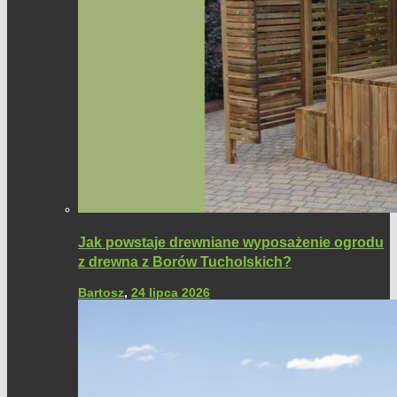
Jak powstaje drewniane wyposażenie ogrodu
z drewna z Borów Tucholskich?
Bartosz
,
24 lipca 2026