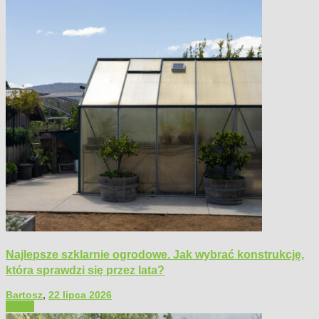
Najlepsze szklarnie ogrodowe. Jak wybrać konstrukcję,
która sprawdzi się przez lata?
Bartosz
,
22 lipca 2026
Ogród