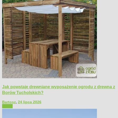
Jak powstaje drewniane wyposażenie ogrodu z drewna z
Borów Tucholskich?
Bartosz
,
24 lipca 2026
Ogród