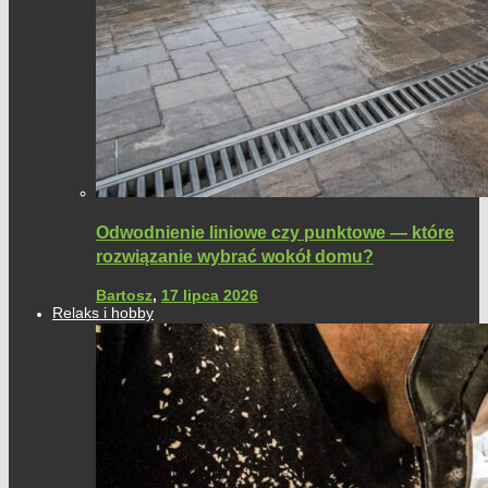
Odwodnienie liniowe czy punktowe — które
rozwiązanie wybrać wokół domu?
Bartosz
,
17 lipca 2026
Relaks i hobby