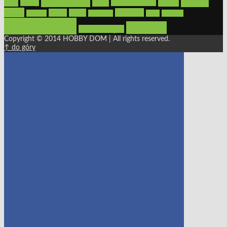
oświetlenie
porady
okna
pilarki
podłogi
osprzęt
pilarki łańcuchowe
płytki
sypialnia
rolety
salon
remont
snycerka
taras
traktorki
urządzamy
łazienka
wystrój wnętrz
Copyright © 2014 HOBBY DOM | All rights reserved.
↑ do góry