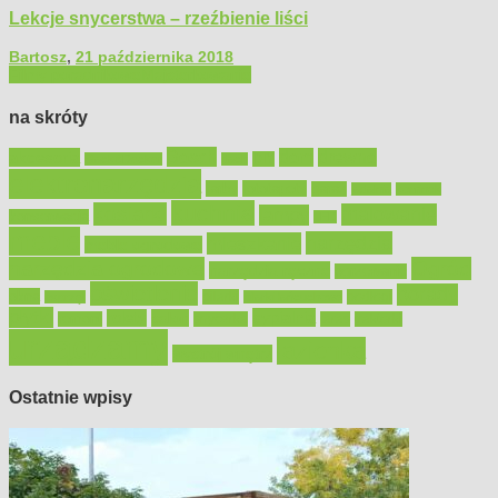
Lekcje snycerstwa – rzeźbienie liści
Bartosz
,
21 października 2018
Filmy poradnikowe
Majsterkowanie
na skróty
Bosch
akcesoria
dom
drewno
DIY
Black&Decker
dach
elektronarzędzia
farby
fototapety
garaż
jadalnia
kominek
kuchnia
kosiarki
malowanie
lampy
konserwacja
LED
meble
narzędzia
mieszkanie
meble ogrodowe
narzędzia ogrodowe
Ogród
narzędzia ręczne
ogrzewanie
oświetlenie
porady
okna
pilarki
podłogi
osprzęt
pilarki łańcuchowe
płytki
sypialnia
rolety
salon
remont
snycerka
taras
traktorki
urządzamy
łazienka
wystrój wnętrz
Ostatnie wpisy