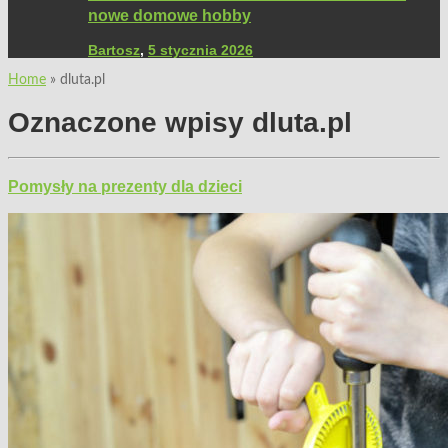
nowe domowe hobby
Bartosz
,
5 stycznia 2026
Home
»
dluta.pl
Oznaczone wpisy
dluta.pl
Pomysły na prezenty dla dzieci