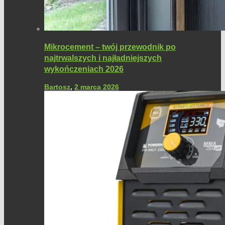
Mikrocement – twój przewodnik po
najtrwalszych i najładniejszych
wykończeniach 2026
Bartosz
,
2 marca 2026