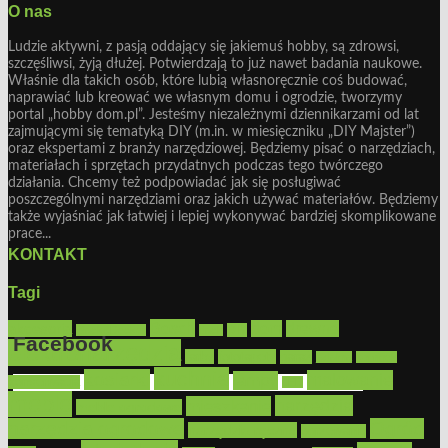
O nas
Ludzie aktywni, z pasją oddający się jakiemuś hobby, są zdrowsi,
szczęśliwsi, żyją dłużej. Potwierdzają to już nawet badania naukowe.
Właśnie dla takich osób, które lubią własnoręcznie coś budować,
naprawiać lub kreować we własnym domu i ogrodzie, tworzymy
portal „hobby dom.pl”. Jesteśmy niezależnymi dziennikarzami od lat
zajmującymi się tematyką DIY (m.in. w miesięczniku „DIY Majster”)
oraz ekspertami z branży narzędziowej. Będziemy pisać o narzędziach,
materiałach i sprzętach przydatnych podczas tego twórczego
działania. Chcemy też podpowiadać jak się posługiwać
poszczególnymi narzędziami oraz jakich używać materiałów. Będziemy
także wyjaśniać jak łatwiej i lepiej wykonywać bardziej skomplikowane
prace...
KONTAKT
Tagi
Bosch
akcesoria
dom
drewno
DIY
Black&Decker
dach
Facebook
elektronarzędzia
farby
fototapety
garaż
jadalnia
kominek
kuchnia
kosiarki
malowanie
lampy
konserwacja
LED
Get the Facebook Likebox Slider Pro for WordPress
meble
narzędzia
mieszkanie
meble ogrodowe
narzędzia ogrodowe
Ogród
narzędzia ręczne
ogrzewanie