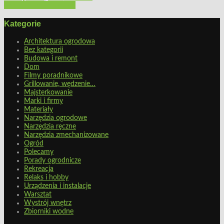
Architektura ogrodowa
Kategorie
Architektura ogrodowa
Bez kategorii
Budowa i remont
Dom
Filmy poradnikowe
Grillowanie, wędzenie…
Majsterkowanie
Marki i firmy
Materiały
Narzędzia ogrodowe
Narzędzia ręczne
Narzędzia zmechanizowane
Ogród
Polecamy
Porady ogrodnicze
Rekreacja
Relaks i hobby
Urządzenia i instalacje
Warsztat
Wystrój wnętrz
Zbiorniki wodne