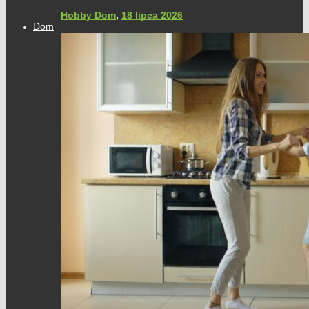
Hobby Dom
,
18 lipca 2026
Dom