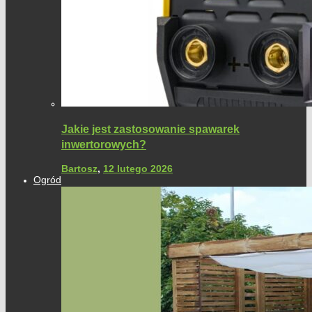
Jakie jest zastosowanie spawarek
inwertorowych?
Bartosz
,
12 lutego 2026
Ogród