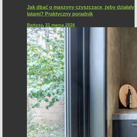
Jak dbać o maszyny czyszczące, żeby działały
latami? Praktyczny poradnik
Bartosz
,
31 marca 2026