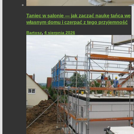
Taniec w salonie — jak zacząć naukę tańca we
własnym domu i czerpać z tego przyjemność
Bartosz
,
4 sierpnia 2026