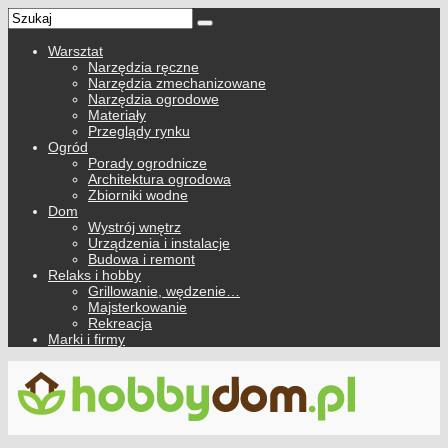
Warsztat
Narzędzia ręczne
Narzędzia zmechanizowane
Narzędzia ogrodowe
Materiały
Przeglądy rynku
Ogród
Porady ogrodnicze
Architektura ogrodowa
Zbiorniki wodne
Dom
Wystrój wnętrz
Urządzenia i instalacje
Budowa i remont
Relaks i hobby
Grillowanie, wędzenie…
Majsterkowanie
Rekreacja
Marki i firmy