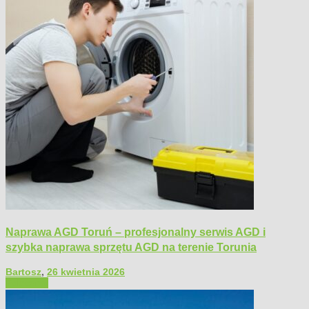
Naprawa AGD Toruń – profesjonalny serwis AGD i
szybka naprawa sprzętu AGD na terenie Torunia
Bartosz
,
26 kwietnia 2026
Polecamy