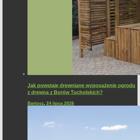
Jak powstaje drewniane wyposażenie ogrodu
z drewna z Borów Tucholskich?
Bartosz
,
24 lipca 2026