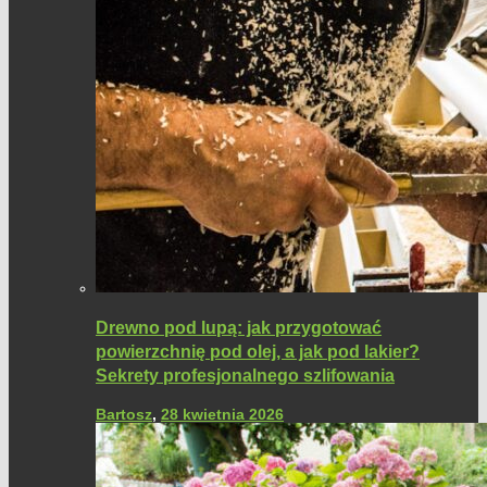
Drewno pod lupą: jak przygotować
powierzchnię pod olej, a jak pod lakier?
Sekrety profesjonalnego szlifowania
Bartosz
,
28 kwietnia 2026