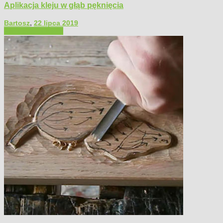
Aplikacja kleju w głąb pęknięcia
Bartosz
,
22 lipca 2019
Filmy poradnikowe