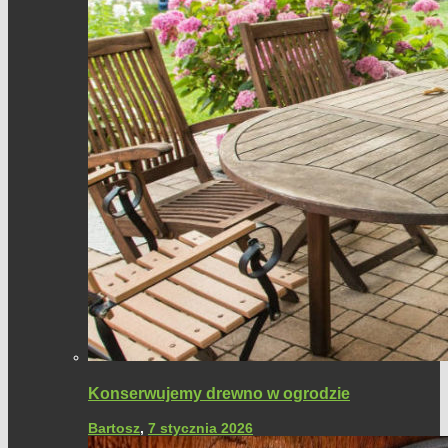
Konserwujemy drewno w ogrodzie
Bartosz
,
7 stycznia 2026