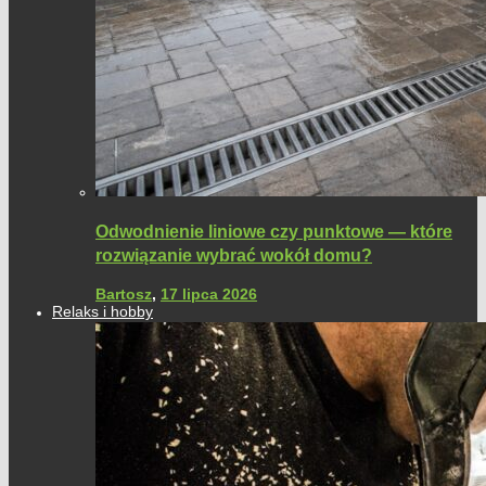
Odwodnienie liniowe czy punktowe — które
rozwiązanie wybrać wokół domu?
Bartosz
,
17 lipca 2026
Relaks i hobby