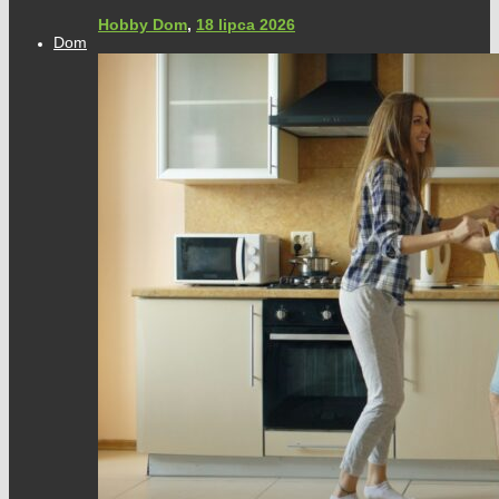
Hobby Dom
,
18 lipca 2026
Dom