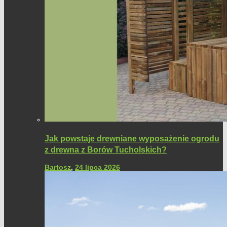
Jak powstaje drewniane wyposażenie ogrodu
z drewna z Borów Tucholskich?
Bartosz
,
24 lipca 2026