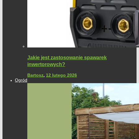
Jakie jest zastosowanie spawarek
inwertorowych?
Bartosz
,
12 lutego 2026
Ogród