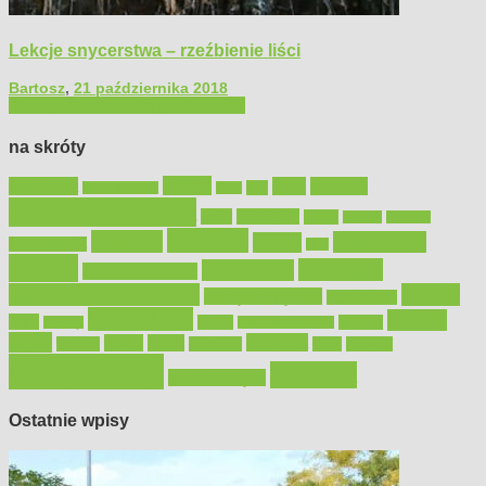
Lekcje snycerstwa – rzeźbienie liści
Bartosz
,
21 października 2018
Filmy poradnikowe
Majsterkowanie
na skróty
Bosch
akcesoria
dom
drewno
DIY
Black&Decker
dach
elektronarzędzia
farby
fototapety
garaż
jadalnia
kominek
kuchnia
kosiarki
malowanie
lampy
konserwacja
LED
meble
narzędzia
mieszkanie
meble ogrodowe
narzędzia ogrodowe
Ogród
narzędzia ręczne
ogrzewanie
oświetlenie
porady
okna
pilarki
podłogi
osprzęt
pilarki łańcuchowe
płytki
sypialnia
rolety
salon
remont
snycerka
taras
traktorki
urządzamy
łazienka
wystrój wnętrz
Ostatnie wpisy