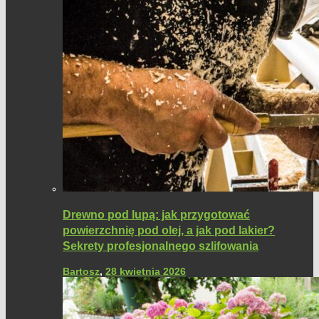
Drewno pod lupą: jak przygotować
powierzchnię pod olej, a jak pod lakier?
Sekrety profesjonalnego szlifowania
Bartosz
,
28 kwietnia 2026