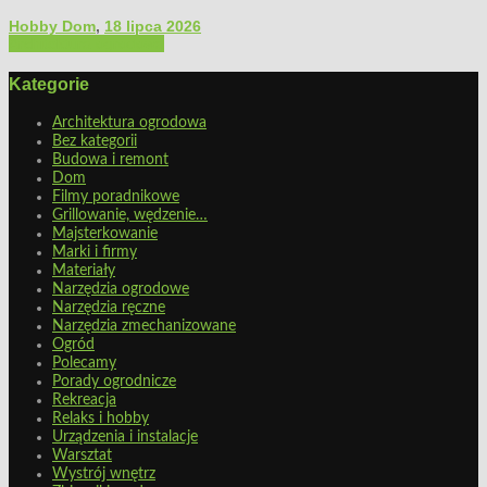
Hobby Dom
,
18 lipca 2026
Architektura ogrodowa
Kategorie
Architektura ogrodowa
Bez kategorii
Budowa i remont
Dom
Filmy poradnikowe
Grillowanie, wędzenie…
Majsterkowanie
Marki i firmy
Materiały
Narzędzia ogrodowe
Narzędzia ręczne
Narzędzia zmechanizowane
Ogród
Polecamy
Porady ogrodnicze
Rekreacja
Relaks i hobby
Urządzenia i instalacje
Warsztat
Wystrój wnętrz