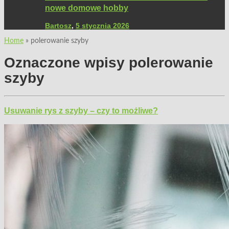
nowe domowe hobby
Bartosz
,
5 stycznia 2026
Home
»
polerowanie szyby
Oznaczone wpisy
polerowanie
szyby
Usuwanie rys z szyby – czy to możliwe?