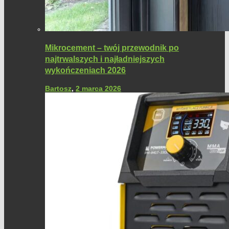
Mikrocement – twój przewodnik po
najtrwalszych i najładniejszych
wykończeniach 2026
Bartosz
,
2 marca 2026