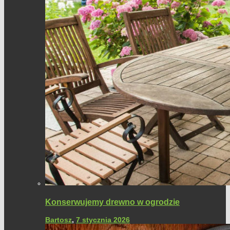
Konserwujemy drewno w ogrodzie
Bartosz
,
7 stycznia 2026