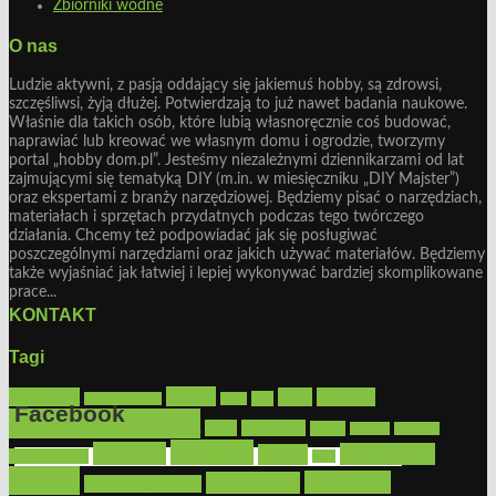
Zbiorniki wodne
O nas
Ludzie aktywni, z pasją oddający się jakiemuś hobby, są zdrowsi,
szczęśliwsi, żyją dłużej. Potwierdzają to już nawet badania naukowe.
Właśnie dla takich osób, które lubią własnoręcznie coś budować,
naprawiać lub kreować we własnym domu i ogrodzie, tworzymy
portal „hobby dom.pl”. Jesteśmy niezależnymi dziennikarzami od lat
zajmującymi się tematyką DIY (m.in. w miesięczniku „DIY Majster”)
oraz ekspertami z branży narzędziowej. Będziemy pisać o narzędziach,
materiałach i sprzętach przydatnych podczas tego twórczego
działania. Chcemy też podpowiadać jak się posługiwać
poszczególnymi narzędziami oraz jakich używać materiałów. Będziemy
także wyjaśniać jak łatwiej i lepiej wykonywać bardziej skomplikowane
prace...
KONTAKT
Tagi
Bosch
akcesoria
dom
drewno
DIY
Black&Decker
dach
Facebook
elektronarzędzia
farby
fototapety
garaż
jadalnia
kominek
kuchnia
kosiarki
malowanie
lampy
konserwacja
LED
Get the Facebook Likebox Slider Pro for WordPress
meble
narzędzia
mieszkanie
meble ogrodowe