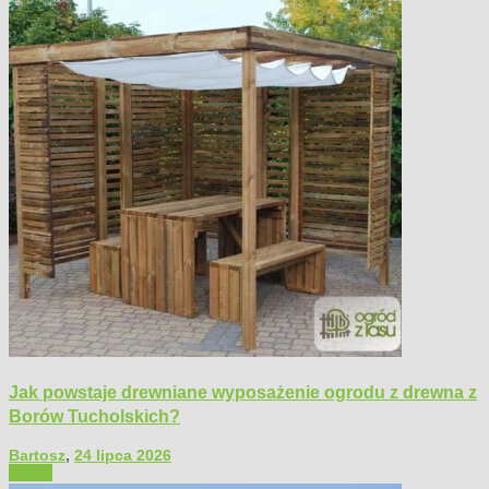
Jak powstaje drewniane wyposażenie ogrodu z drewna z
Borów Tucholskich?
Bartosz
,
24 lipca 2026
Ogród