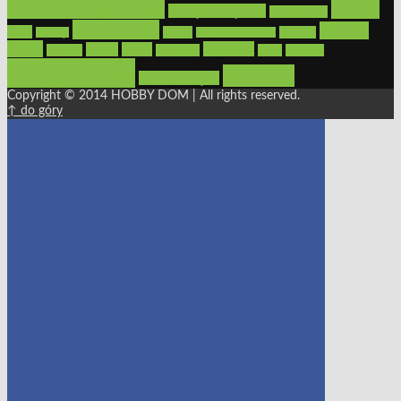
narzędzia ogrodowe
Ogród
narzędzia ręczne
ogrzewanie
oświetlenie
porady
okna
pilarki
podłogi
osprzęt
pilarki łańcuchowe
płytki
sypialnia
rolety
salon
remont
snycerka
taras
traktorki
urządzamy
łazienka
wystrój wnętrz
Copyright © 2014 HOBBY DOM | All rights reserved.
↑ do góry