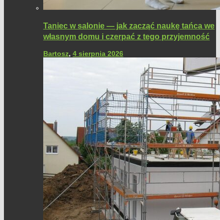
Taniec w salonie — jak zacząć naukę tańca we
własnym domu i czerpać z tego przyjemność
Bartosz
,
4 sierpnia 2026