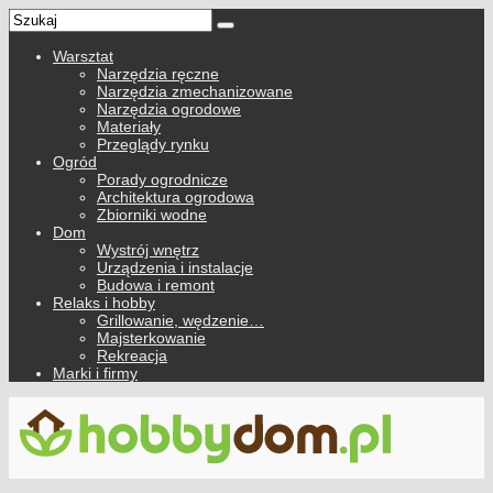
Warsztat
Narzędzia ręczne
Narzędzia zmechanizowane
Narzędzia ogrodowe
Materiały
Przeglądy rynku
Ogród
Porady ogrodnicze
Architektura ogrodowa
Zbiorniki wodne
Dom
Wystrój wnętrz
Urządzenia i instalacje
Budowa i remont
Relaks i hobby
Grillowanie, wędzenie…
Majsterkowanie
Rekreacja
Marki i firmy