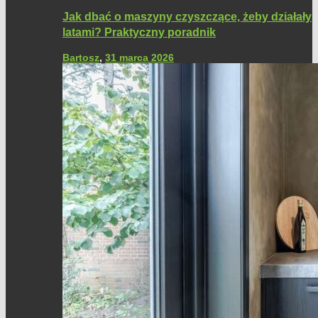
Jak dbać o maszyny czyszczące, żeby działały
latami? Praktyczny poradnik
Bartosz
,
31 marca 2026