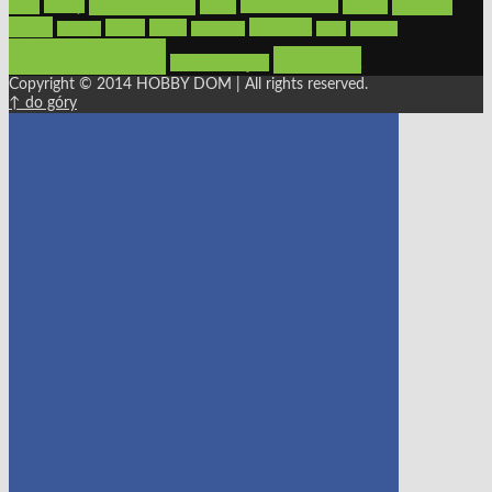
oświetlenie
porady
okna
pilarki
podłogi
osprzęt
pilarki łańcuchowe
płytki
sypialnia
rolety
salon
remont
snycerka
taras
traktorki
urządzamy
łazienka
wystrój wnętrz
Copyright © 2014 HOBBY DOM | All rights reserved.
↑ do góry