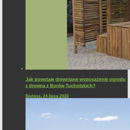
Jak powstaje drewniane wyposażenie ogrodu
z drewna z Borów Tucholskich?
Bartosz
,
24 lipca 2026