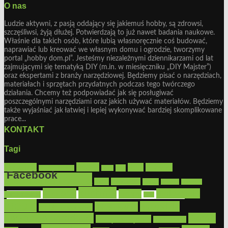
O nas
Ludzie aktywni, z pasją oddający się jakiemuś hobby, są zdrowsi,
szczęśliwsi, żyją dłużej. Potwierdzają to już nawet badania naukowe.
Właśnie dla takich osób, które lubią własnoręcznie coś budować,
naprawiać lub kreować we własnym domu i ogrodzie, tworzymy
portal „hobby dom.pl”. Jesteśmy niezależnymi dziennikarzami od lat
zajmującymi się tematyką DIY (m.in. w miesięczniku „DIY Majster”)
oraz ekspertami z branży narzędziowej. Będziemy pisać o narzędziach,
materiałach i sprzętach przydatnych podczas tego twórczego
działania. Chcemy też podpowiadać jak się posługiwać
poszczególnymi narzędziami oraz jakich używać materiałów. Będziemy
także wyjaśniać jak łatwiej i lepiej wykonywać bardziej skomplikowane
prace...
KONTAKT
Tagi
Bosch
akcesoria
dom
drewno
DIY
Black&Decker
dach
Facebook
elektronarzędzia
farby
fototapety
garaż
jadalnia
kominek
kuchnia
kosiarki
malowanie
lampy
konserwacja
LED
Get the Facebook Likebox Slider Pro for WordPress
meble
narzędzia
mieszkanie
meble ogrodowe
narzędzia ogrodowe
Ogród
narzędzia ręczne
ogrzewanie