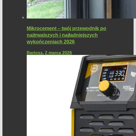
Mikrocement – twój przewodnik po
najtrwalszych i najładniejszych
wykończeniach 2026
Bartosz
,
2 marca 2026