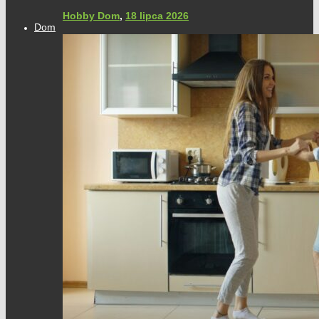
Hobby Dom
,
18 lipca 2026
Dom