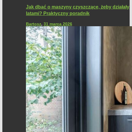
Jak dbać o maszyny czyszczące, żeby działały
latami? Praktyczny poradnik
Bartosz
,
31 marca 2026