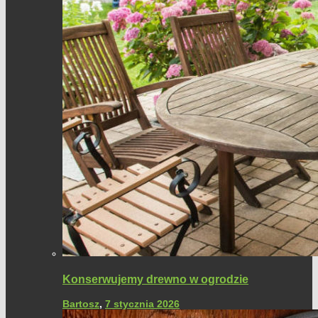
Konserwujemy drewno w ogrodzie
Bartosz
,
7 stycznia 2026