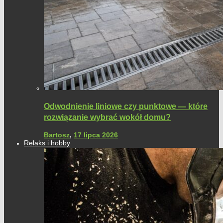
Odwodnienie liniowe czy punktowe — które
rozwiązanie wybrać wokół domu?
Bartosz
,
17 lipca 2026
Relaks i hobby