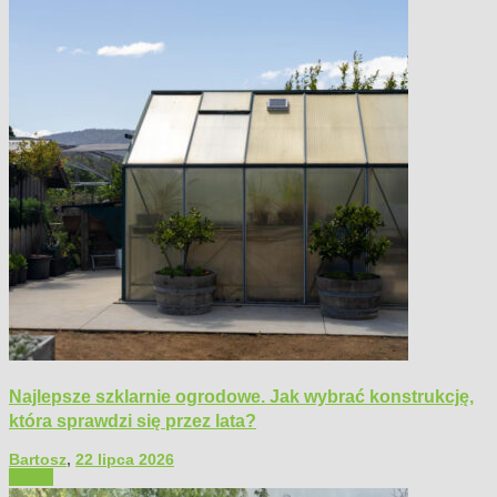
Najlepsze szklarnie ogrodowe. Jak wybrać konstrukcję,
która sprawdzi się przez lata?
Bartosz
,
22 lipca 2026
Ogród