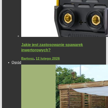
Jakie jest zastosowanie spawarek
inwertorowych?
Bartosz
,
12 lutego 2026
Ogród