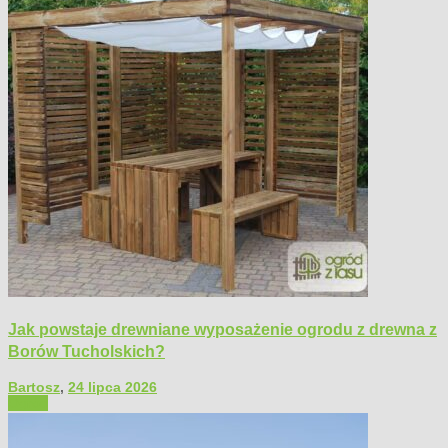
Jak powstaje drewniane wyposażenie ogrodu z drewna z
Borów Tucholskich?
Bartosz
,
24 lipca 2026
Ogród