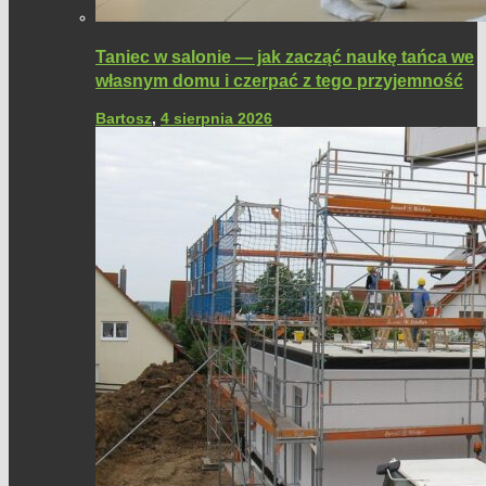
Taniec w salonie — jak zacząć naukę tańca we
własnym domu i czerpać z tego przyjemność
Bartosz
,
4 sierpnia 2026