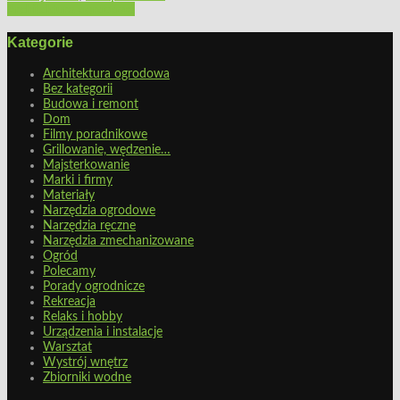
Architektura ogrodowa
Kategorie
Architektura ogrodowa
Bez kategorii
Budowa i remont
Dom
Filmy poradnikowe
Grillowanie, wędzenie…
Majsterkowanie
Marki i firmy
Materiały
Narzędzia ogrodowe
Narzędzia ręczne
Narzędzia zmechanizowane
Ogród
Polecamy
Porady ogrodnicze
Rekreacja
Relaks i hobby
Urządzenia i instalacje
Warsztat
Wystrój wnętrz
Zbiorniki wodne