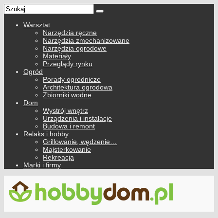
Warsztat
Narzędzia ręczne
Narzędzia zmechanizowane
Narzędzia ogrodowe
Materiały
Przeglądy rynku
Ogród
Porady ogrodnicze
Architektura ogrodowa
Zbiorniki wodne
Dom
Wystrój wnętrz
Urządzenia i instalacje
Budowa i remont
Relaks i hobby
Grillowanie, wędzenie…
Majsterkowanie
Rekreacja
Marki i firmy