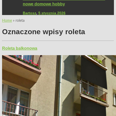
nowe domowe hobby
Bartosz
,
5 stycznia 2026
Home
»
roleta
Oznaczone wpisy
roleta
Roleta balkonowa