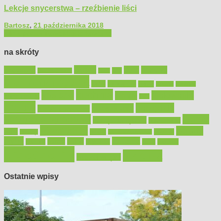
Lekcje snycerstwa – rzeźbienie liści
Bartosz
,
21 października 2018
Filmy poradnikowe
Majsterkowanie
na skróty
Bosch
akcesoria
dom
drewno
DIY
Black&Decker
dach
elektronarzędzia
farby
fototapety
garaż
jadalnia
kominek
kuchnia
kosiarki
malowanie
lampy
konserwacja
LED
meble
narzędzia
mieszkanie
meble ogrodowe
narzędzia ogrodowe
Ogród
narzędzia ręczne
ogrzewanie
oświetlenie
porady
okna
pilarki
podłogi
osprzęt
pilarki łańcuchowe
płytki
sypialnia
rolety
salon
remont
snycerka
taras
traktorki
urządzamy
łazienka
wystrój wnętrz
Ostatnie wpisy