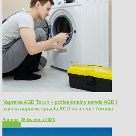
Naprawa AGD Toruń – profesjonalny serwis AGD i
szybka naprawa sprzętu AGD na terenie Torunia
Bartosz
,
26 kwietnia 2026
Polecamy