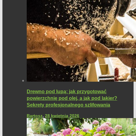
Drewno pod lupą: jak przygotować
powierzchnię pod olej, a jak pod lakier?
Sekrety profesjonalnego szlifowania
Bartosz
,
28 kwietnia 2026