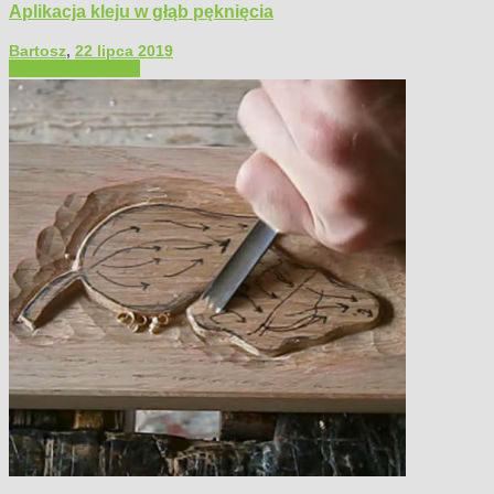
Aplikacja kleju w głąb pęknięcia
Bartosz
,
22 lipca 2019
Filmy poradnikowe