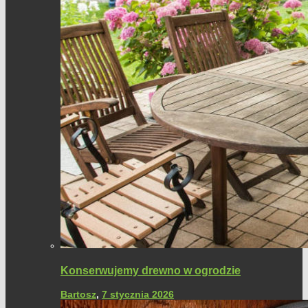
Konserwujemy drewno w ogrodzie
Bartosz
,
7 stycznia 2026