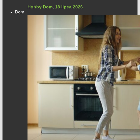
Hobby Dom
,
18 lipca 2026
Dom