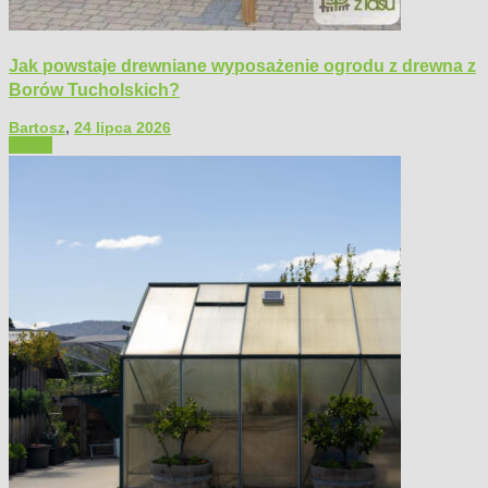
Jak powstaje drewniane wyposażenie ogrodu z drewna z
Borów Tucholskich?
Bartosz
,
24 lipca 2026
Ogród