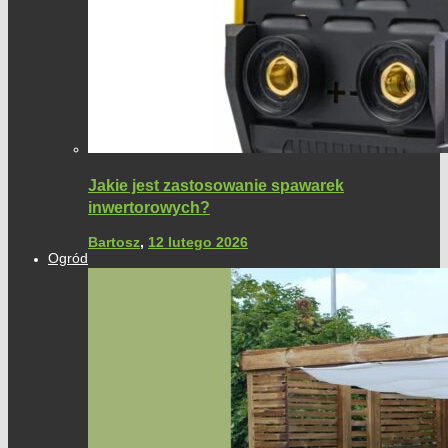
Jakie jest zastosowanie spawarek
inwertorowych?
Bartosz
,
12 lutego 2026
Ogród