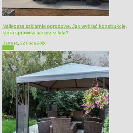
Najlepsze szklarnie ogrodowe. Jak wybrać konstrukcję,
która sprawdzi się przez lata?
Bartosz
,
22 lipca 2026
Ogród