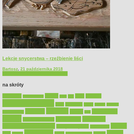
Lekcje snycerstwa – rzeźbienie liści
Bartosz
,
21 października 2018
Filmy poradnikowe
Majsterkowanie
na skróty
Bosch
akcesoria
dom
drewno
DIY
Black&Decker
dach
elektronarzędzia
farby
fototapety
garaż
jadalnia
kominek
kuchnia
kosiarki
malowanie
lampy
konserwacja
LED
meble
narzędzia
mieszkanie
meble ogrodowe
narzędzia ogrodowe
Ogród
narzędzia ręczne
ogrzewanie
oświetlenie
porady
okna
pilarki
podłogi
osprzęt
pilarki łańcuchowe