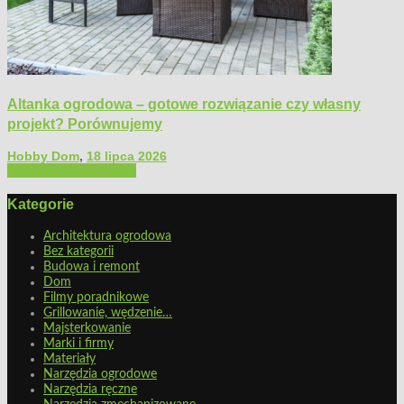
Altanka ogrodowa – gotowe rozwiązanie czy własny
projekt? Porównujemy
Hobby Dom
,
18 lipca 2026
Architektura ogrodowa
Kategorie
Architektura ogrodowa
Bez kategorii
Budowa i remont
Dom
Filmy poradnikowe
Grillowanie, wędzenie…
Majsterkowanie
Marki i firmy
Materiały
Narzędzia ogrodowe
Narzędzia ręczne