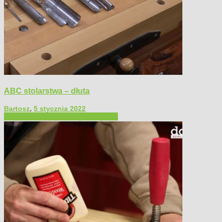
ABC stolarstwa – dłuta
Bartosz
,
5 stycznia 2022
Filmy poradnikowe
Narzędzia ręczne