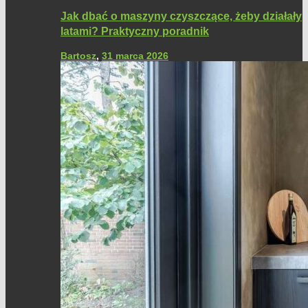
Jak dbać o maszyny czyszczące, żeby działały
latami? Praktyczny poradnik
Bartosz
,
31 marca 2026