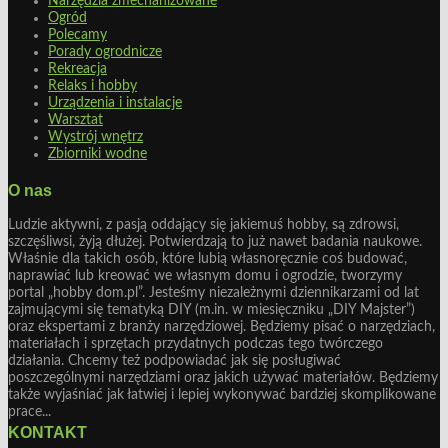
Narzędzia zmechanizowane
Ogród
Polecamy
Porady ogrodnicze
Rekreacja
Relaks i hobby
Urządzenia i instalacje
Warsztat
Wystrój wnętrz
Zbiorniki wodne
O nas
Ludzie aktywni, z pasją oddający się jakiemuś hobby, są zdrowsi,
szczęśliwsi, żyją dłużej. Potwierdzają to już nawet badania naukowe.
Właśnie dla takich osób, które lubią własnoręcznie coś budować,
naprawiać lub kreować we własnym domu i ogrodzie, tworzymy
portal „hobby dom.pl”. Jesteśmy niezależnymi dziennikarzami od lat
zajmującymi się tematyką DIY (m.in. w miesięczniku „DIY Majster”)
oraz ekspertami z branży narzędziowej. Będziemy pisać o narzędziach,
materiałach i sprzętach przydatnych podczas tego twórczego
działania. Chcemy też podpowiadać jak się posługiwać
poszczególnymi narzędziami oraz jakich używać materiałów. Będziemy
także wyjaśniać jak łatwiej i lepiej wykonywać bardziej skomplikowane
prace...
KONTAKT