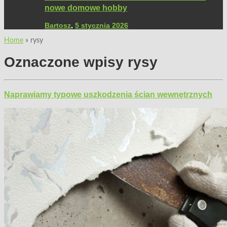
nowe domowe hobby
Bartosz
,
5 stycznia 2026
Home
»
rysy
Oznaczone wpisy
rysy
Naprawiamy typowe uszkodzenia ścian wewnętrznych