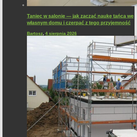
Taniec w salonie — jak zacząć naukę tańca we
własnym domu i czerpać z tego przyjemność
Bartosz
,
4 sierpnia 2026