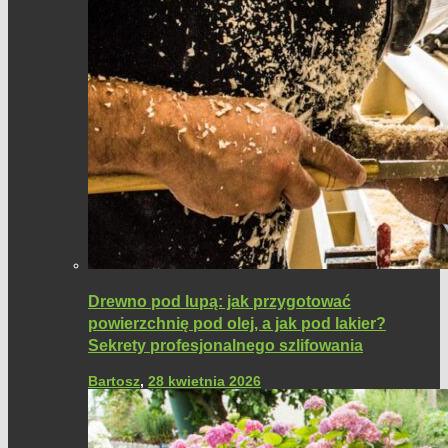
Drewno pod lupą: jak przygotować
powierzchnię pod olej, a jak pod lakier?
Sekrety profesjonalnego szlifowania
Bartosz
,
28 kwietnia 2026