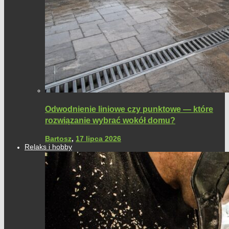
Odwodnienie liniowe czy punktowe — które
rozwiązanie wybrać wokół domu?
Bartosz
,
17 lipca 2026
Relaks i hobby