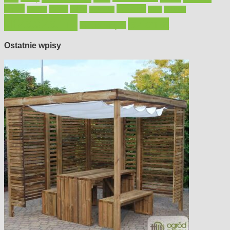
płytki
sypialnia
rolety
salon
remont
snycerka
taras
traktorki
urządzamy
łazienka
wystrój wnętrz
Ostatnie wpisy