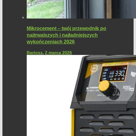
Mikrocement – twój przewodnik po
najtrwalszych i najładniejszych
wykończeniach 2026
Bartosz
,
2 marca 2026