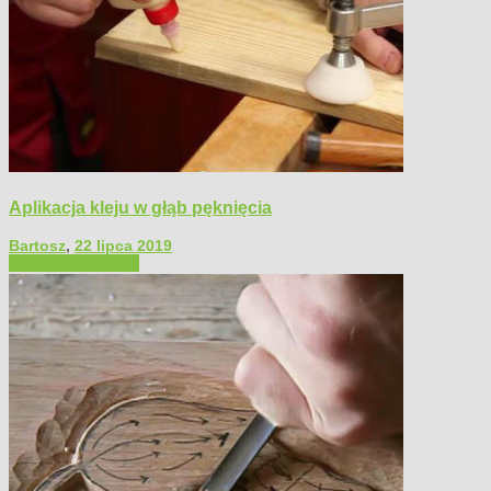
Aplikacja kleju w głąb pęknięcia
Bartosz
,
22 lipca 2019
Filmy poradnikowe