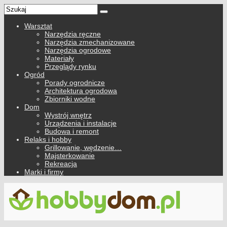
Warsztat
Narzędzia ręczne
Narzędzia zmechanizowane
Narzędzia ogrodowe
Materiały
Przeglądy rynku
Ogród
Porady ogrodnicze
Architektura ogrodowa
Zbiorniki wodne
Dom
Wystrój wnętrz
Urządzenia i instalacje
Budowa i remont
Relaks i hobby
Grillowanie, wędzenie…
Majsterkowanie
Rekreacja
Marki i firmy