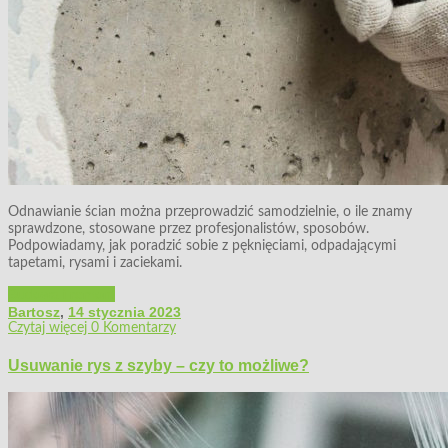
Odnawianie ścian można przeprowadzić samodzielnie, o ile znamy
sprawdzone, stosowane przez profesjonalistów, sposobów.
Podpowiadamy, jak poradzić sobie z pęknięciami, odpadającymi
tapetami, rysami i zaciekami.
Budowa i remont
Bartosz
,
14 stycznia 2023
Czytaj więcej
0 Komentarzy
Usuwanie rys z szyby – czy to możliwe?