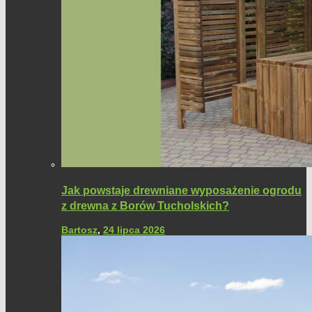
Jak powstaje drewniane wyposażenie ogrodu
z drewna z Borów Tucholskich?
Bartosz
,
24 lipca 2026