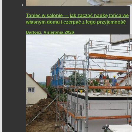
Taniec w salonie — jak zacząć naukę tańca we
własnym domu i czerpać z tego przyjemność
Bartosz
,
4 sierpnia 2026