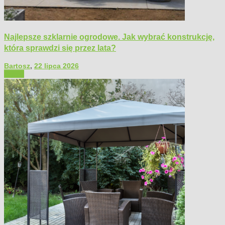
Najlepsze szklarnie ogrodowe. Jak wybrać konstrukcję,
która sprawdzi się przez lata?
Bartosz
,
22 lipca 2026
Ogród