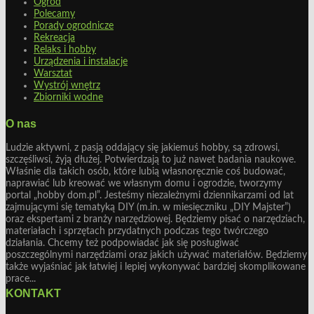
Ogród
Polecamy
Porady ogrodnicze
Rekreacja
Relaks i hobby
Urządzenia i instalacje
Warsztat
Wystrój wnętrz
Zbiorniki wodne
O nas
Ludzie aktywni, z pasją oddający się jakiemuś hobby, są zdrowsi,
szczęśliwsi, żyją dłużej. Potwierdzają to już nawet badania naukowe.
Właśnie dla takich osób, które lubią własnoręcznie coś budować,
naprawiać lub kreować we własnym domu i ogrodzie, tworzymy
portal „hobby dom.pl”. Jesteśmy niezależnymi dziennikarzami od lat
zajmującymi się tematyką DIY (m.in. w miesięczniku „DIY Majster”)
oraz ekspertami z branży narzędziowej. Będziemy pisać o narzędziach,
materiałach i sprzętach przydatnych podczas tego twórczego
działania. Chcemy też podpowiadać jak się posługiwać
poszczególnymi narzędziami oraz jakich używać materiałów. Będziemy
także wyjaśniać jak łatwiej i lepiej wykonywać bardziej skomplikowane
prace...
KONTAKT