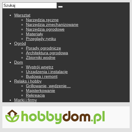
Warsztat
Narzędzia ręczne
Narzędzia zmechanizowane
Narzędzia ogrodowe
Materiały
Przeglądy rynku
Ogród
Porady ogrodnicze
Architektura ogrodowa
Zbiorniki wodne
Dom
Wystrój wnętrz
Urządzenia i instalacje
Budowa i remont
Relaks i hobby
Grillowanie, wędzenie…
Majsterkowanie
Rekreacja
Marki i firmy