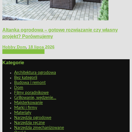
Altanka ogrodowa – gotowe rozwiązanie czy własny
projekt? Porównujemy
Hobby Dom
,
18 lipca 2026
Architektura ogrodowa
Kategorie
Architektura ogrodowa
Bez kategorii
Budowa i remont
Dom
Filmy poradnikowe
Grillowanie, wędzenie…
Majsterkowanie
Marki i firmy
Materiały
Narzędzia ogrodowe
Narzędzia ręczne
Narzędzia zmechanizowane