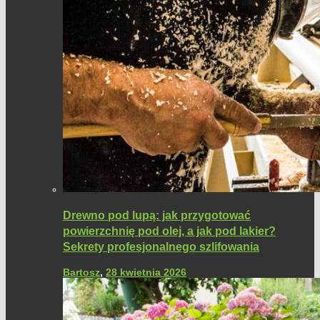
Drewno pod lupą: jak przygotować
powierzchnię pod olej, a jak pod lakier?
Sekrety profesjonalnego szlifowania
Bartosz
,
28 kwietnia 2026