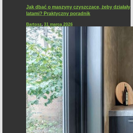
Jak dbać o maszyny czyszczące, żeby działały
latami? Praktyczny poradnik
Bartosz
,
31 marca 2026