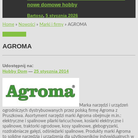
nowe domowe hobby
Bartosz
,
5 stycznia 2026
Home
»
Nowości
»
Marki i firmy
»
AGROMA
Marki i firmy
AGROMA
Udostępnij na:
Hobby Dom
—
25 stycznia 2014
Marka narzędzi i urządzeń
ogrodniczych dystrybuowanych przez polską firmę Agroma z
Pruszkowa. Asortyment narzędzi marki Agroma obejmuje m.in.:
elektryczne i spalinowe pilarki łańcuchowe, kosiarki elektryczne i
spalinowe, traktorki ogrodowe, kosy spalinowe, glebogryzarki,
rozdrabniacze gałęzi, odśnieżarki spalinowe. Produkty marki Agroma
to solidne narzędzia i urządzenia dla użytkowników indywidualnych w