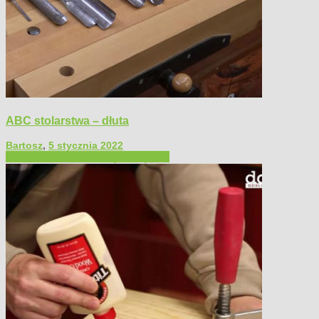
ABC stolarstwa – dłuta
Bartosz
,
5 stycznia 2022
Filmy poradnikowe
Narzędzia ręczne