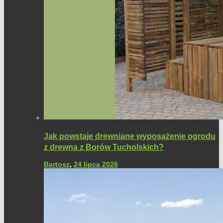
Jak powstaje drewniane wyposażenie ogrodu
z drewna z Borów Tucholskich?
Bartosz
,
24 lipca 2026