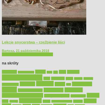
Lekcje snycerstwa – rzeźbienie liści
Bartosz
,
21 października 2018
Filmy poradnikowe
Majsterkowanie
na skróty
Bosch
akcesoria
dom
drewno
DIY
Black&Decker
dach
elektronarzędzia
farby
fototapety
garaż
jadalnia
kominek
kuchnia
kosiarki
malowanie
lampy
konserwacja
LED
meble
narzędzia
mieszkanie
meble ogrodowe
narzędzia ogrodowe
Ogród
narzędzia ręczne
ogrzewanie
oświetlenie
porady
okna
pilarki
podłogi
osprzęt
pilarki łańcuchowe