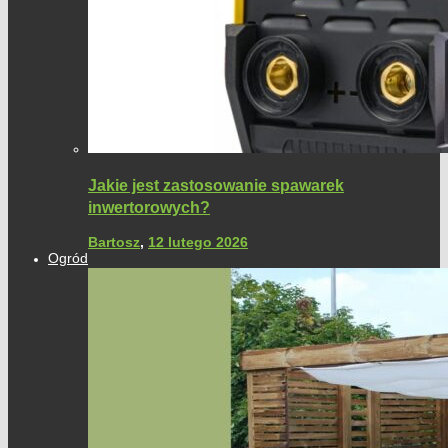
Jakie jest zastosowanie spawarek
inwertorowych?
Bartosz
,
12 lutego 2026
Ogród