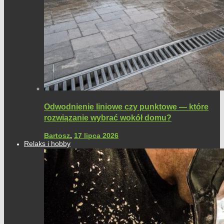
Odwodnienie liniowe czy punktowe — które
rozwiązanie wybrać wokół domu?
Bartosz
,
17 lipca 2026
Relaks i hobby