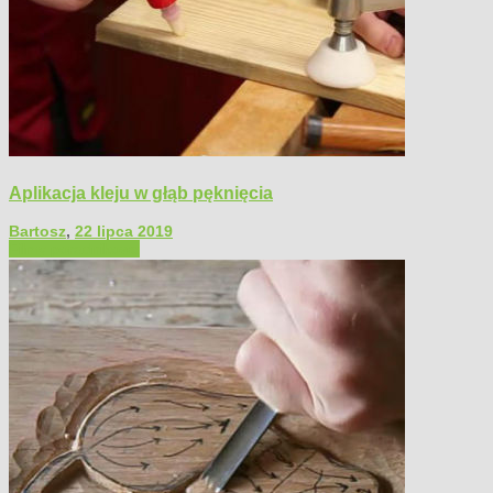
Aplikacja kleju w głąb pęknięcia
Bartosz
,
22 lipca 2019
Filmy poradnikowe