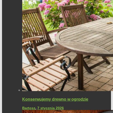
Konserwujemy drewno w ogrodzie
Bartosz
,
7 stycznia 2026