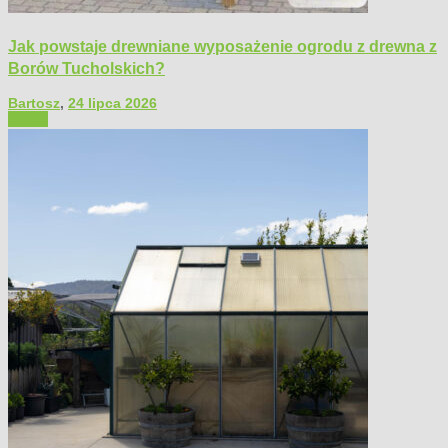
Jak powstaje drewniane wyposażenie ogrodu z drewna z
Borów Tucholskich?
Bartosz
,
24 lipca 2026
Ogród