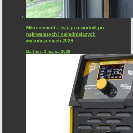
Mikrocement – twój przewodnik po
najtrwalszych i najładniejszych
wykończeniach 2026
Bartosz
,
2 marca 2026