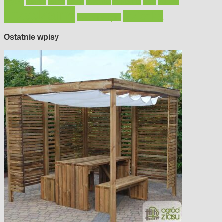
płytki
sypialnia
rolety
salon
remont
snycerka
taras
traktorki
urządzamy
łazienka
wystrój wnętrz
Ostatnie wpisy