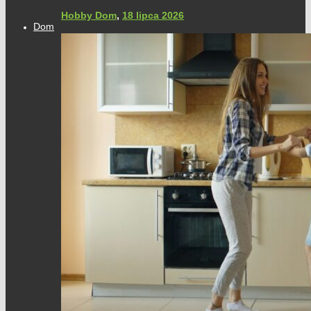
Hobby Dom
,
18 lipca 2026
Dom