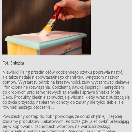
Fot. Śnieżka
Niewielki lifting przedmiotów codziennego użytku poprawia nastrój,
ale także nadaje niepowtarzalnego charakteru wnętrzom naszych
domów. Wystarczy odrobina kreatywności, żeby wyczarować ciekawe
i funkcjonalne rozwiązania. Codzienną dawką inspiracji i narzędziem
do drobnych prac remontowych są emalie i spray’e Śnieżka Moje
Deko. Produkty idealnie sprawdzą się wiosną, kiedy wraz z budzącą się
do życia przyrodą, nabieramy ochoty do zmiany nie tylko siebie, ale
również naszego otoczenia…
Powszechny dostęp do dóbr powoduje, że coraz chętniej i częściej
szukamy produktów unikatowych. Podczas gdy „sieciówki” prześcigają
się w kopiowaniu zachodnich wzorców, na wartości zyskują
samodzielnie wykonane przedmioty. Nie dość, że są oryginalne