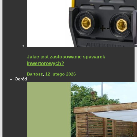
Jakie jest zastosowanie spawarek
inwertorowych?
Bartosz
,
12 lutego 2026
Ogród