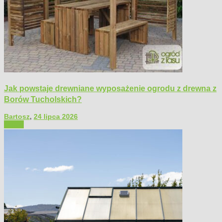
Jak powstaje drewniane wyposażenie ogrodu z drewna z
Borów Tucholskich?
Bartosz
,
24 lipca 2026
Ogród