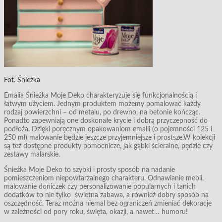
Fot. Śnieżka
Emalia Śnieżka Moje Deko charakteryzuje się funkcjonalnością i
łatwym użyciem. Jednym produktem możemy pomalować każdy
rodzaj powierzchni – od metalu, po drewno, na betonie kończąc.
Ponadto zapewniają one doskonałe krycie i dobrą przyczepność do
podłoża. Dzięki poręcznym opakowaniom emalii (o pojemności 125 i
250 ml) malowanie będzie jeszcze przyjemniejsze i prostsze.W kolekcji
są też dostępne produkty pomocnicze, jak gąbki ścieralne, pędzle czy
zestawy malarskie.
Śnieżka Moje Deko to szybki i prosty sposób na nadanie
pomieszczeniom niepowtarzalnego charakteru. Odnawianie mebli,
malowanie doniczek czy personalizowanie popularnych i tanich
dodatków to nie tylko świetna zabawa, a również dobry sposób na
oszczędność. Teraz można niemal bez ograniczeń zmieniać dekoracje
w zależności od pory roku, święta, okazji, a nawet… humoru!