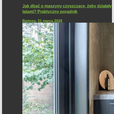
Jak dbać o maszyny czyszczące, żeby działały
latami? Praktyczny poradnik
Bartosz
,
31 marca 2026