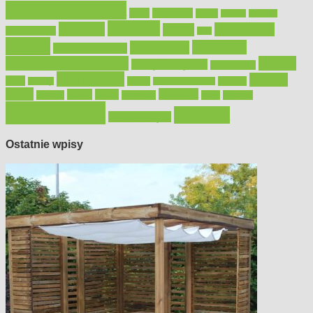
elektronarzędzia
farby
fototapety
garaż
jadalnia
kominek
kuchnia
kosiarki
malowanie
lampy
konserwacja
LED
meble
narzędzia
mieszkanie
meble ogrodowe
narzędzia ogrodowe
Ogród
narzędzia ręczne
ogrzewanie
oświetlenie
porady
okna
pilarki
podłogi
osprzęt
pilarki łańcuchowe
płytki
sypialnia
rolety
salon
remont
snycerka
taras
traktorki
urządzamy
łazienka
wystrój wnętrz
Ostatnie wpisy