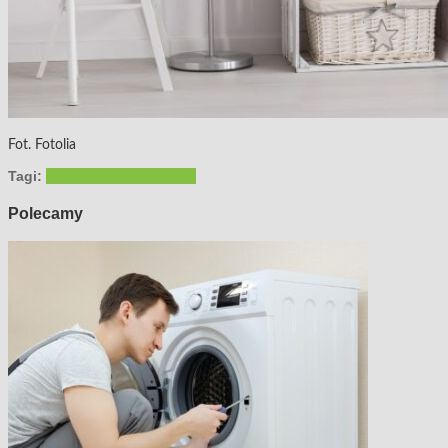
Fot. Fotolia
Tagi:
farby
malowanie
Śnieżka
Polecamy