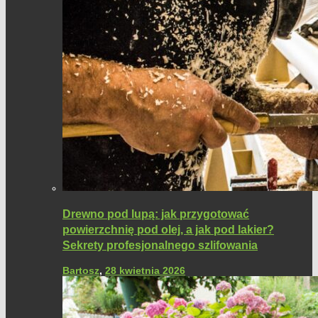
Drewno pod lupą: jak przygotować
powierzchnię pod olej, a jak pod lakier?
Sekrety profesjonalnego szlifowania
Bartosz
,
28 kwietnia 2026