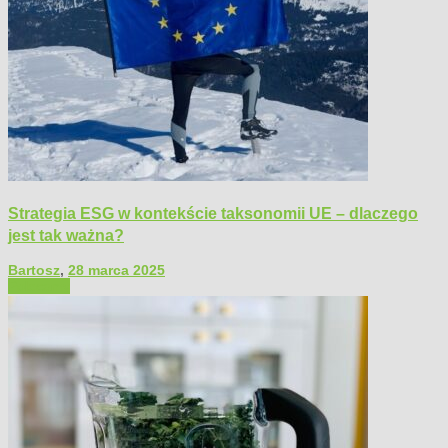
Strategia ESG w kontekście taksonomii UE – dlaczego
jest tak ważna?
Bartosz
,
28 marca 2025
Polecamy