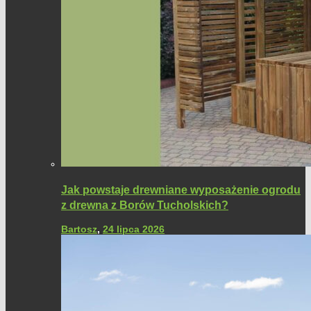
Jak powstaje drewniane wyposażenie ogrodu
z drewna z Borów Tucholskich?
Bartosz
,
24 lipca 2026