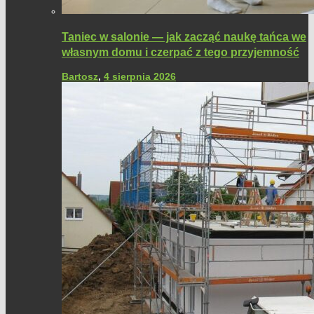
Taniec w salonie — jak zacząć naukę tańca we
własnym domu i czerpać z tego przyjemność
Bartosz
,
4 sierpnia 2026