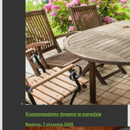
Konserwujemy drewno w ogrodzie
Bartosz
,
7 stycznia 2026