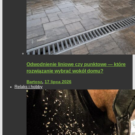
Odwodnienie liniowe czy punktowe — które
rozwiązanie wybrać wokół domu?
Bartosz
,
17 lipca 2026
Relaks i hobby