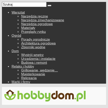
Warsztat
Narzędzia ręczne
Narzędzia zmechanizowane
Narzędzia ogrodowe
Materiały
Przeglądy rynku
Ogród
Porady ogrodnicze
Architektura ogrodowa
Zbiorniki wodne
Dom
Wystrój wnętrz
Urządzenia i instalacje
Budowa i remont
Relaks i hobby
Grillowanie, wędzenie…
Majsterkowanie
Rekreacja
Marki i firmy