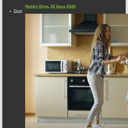
Hobby Dom
,
18 lipca 2026
Dom