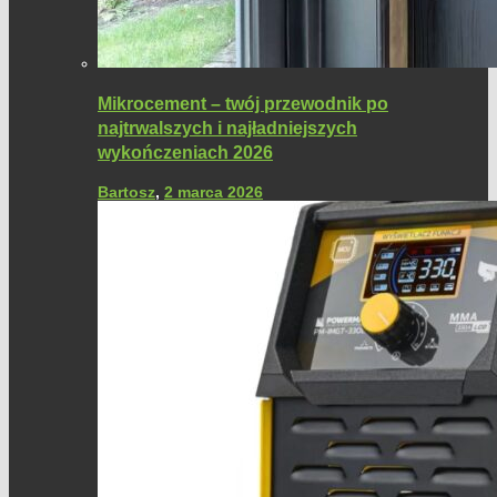
Mikrocement – twój przewodnik po
najtrwalszych i najładniejszych
wykończeniach 2026
Bartosz
,
2 marca 2026