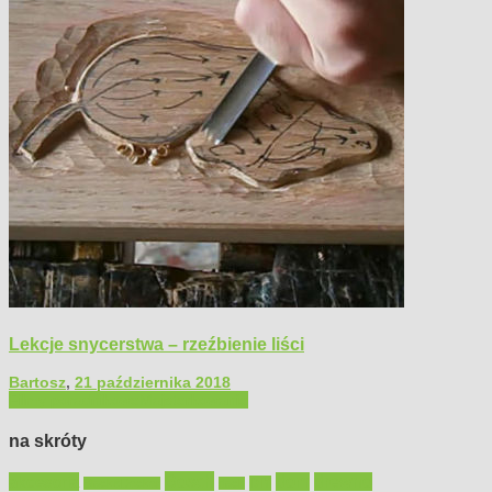
Lekcje snycerstwa – rzeźbienie liści
Bartosz
,
21 października 2018
Filmy poradnikowe
Majsterkowanie
na skróty
Bosch
akcesoria
dom
drewno
DIY
Black&Decker
dach