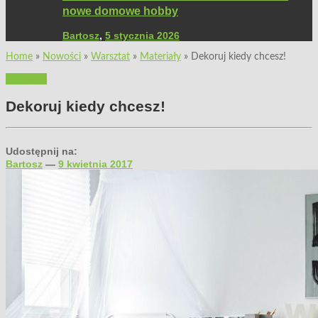
nowe domowe hobby
Bartosz
,
5 stycznia 2026
Home
»
Nowości
»
Warsztat
»
Materiały
»
Dekoruj kiedy chcesz!
Materiały
Dekoruj kiedy chcesz!
Udostępnij na:
Bartosz
—
9 kwietnia 2017