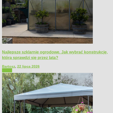
Najlepsze szklarnie ogrodowe. Jak wybrać konstrukcję,
która sprawdzi się przez lata?
Bartosz
,
22 lipca 2026
Ogród