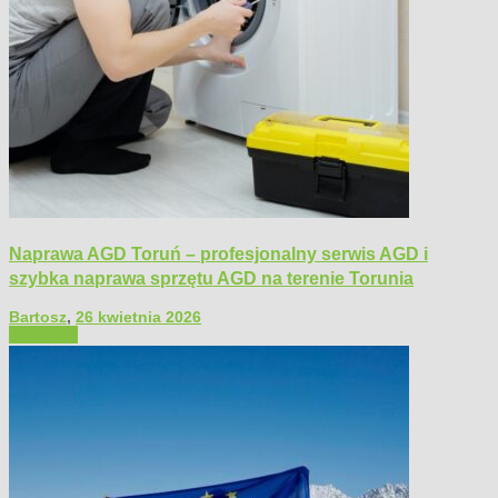
Naprawa AGD Toruń – profesjonalny serwis AGD i
szybka naprawa sprzętu AGD na terenie Torunia
Bartosz
,
26 kwietnia 2026
Polecamy