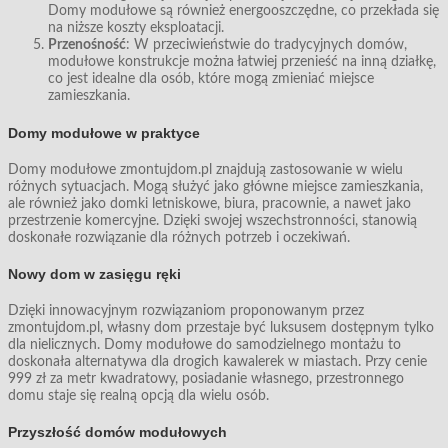
Domy modułowe są również energooszczędne, co przekłada się
na niższe koszty eksploatacji.
Przenośność
: W przeciwieństwie do tradycyjnych domów,
modułowe konstrukcje można łatwiej przenieść na inną działkę,
co jest idealne dla osób, które mogą zmieniać miejsce
zamieszkania.
Domy modułowe w praktyce
Domy modułowe zmontujdom.pl znajdują zastosowanie w wielu
różnych sytuacjach. Mogą służyć jako główne miejsce zamieszkania,
ale również jako domki letniskowe, biura, pracownie, a nawet jako
przestrzenie komercyjne. Dzięki swojej wszechstronności, stanowią
doskonałe rozwiązanie dla różnych potrzeb i oczekiwań.
Nowy dom w zasięgu ręki
Dzięki innowacyjnym rozwiązaniom proponowanym przez
zmontujdom.pl, własny dom przestaje być luksusem dostępnym tylko
dla nielicznych. Domy modułowe do samodzielnego montażu to
doskonała alternatywa dla drogich kawalerek w miastach. Przy cenie
999 zł za metr kwadratowy, posiadanie własnego, przestronnego
domu staje się realną opcją dla wielu osób.
Przyszłość domów modułowych