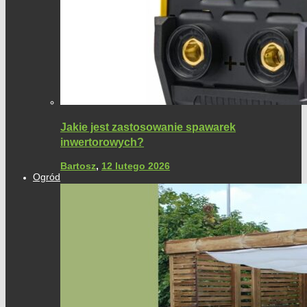
Jakie jest zastosowanie spawarek
inwertorowych?
Bartosz
,
12 lutego 2026
Ogród