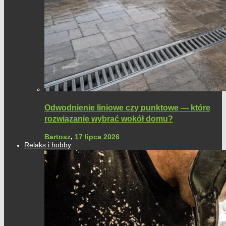
Odwodnienie liniowe czy punktowe — które
rozwiązanie wybrać wokół domu?
Bartosz
,
17 lipca 2026
Relaks i hobby