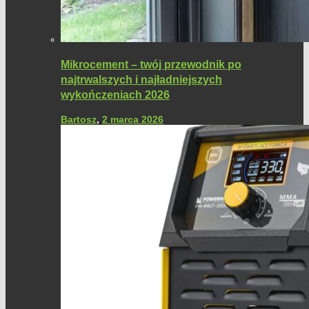
Mikrocement – twój przewodnik po
najtrwalszych i najładniejszych
wykończeniach 2026
Bartosz
,
2 marca 2026