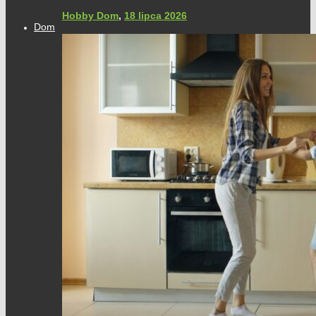
Hobby Dom
,
18 lipca 2026
Dom