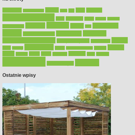
Bosch
akcesoria
dom
drewno
DIY
Black&Decker
dach
elektronarzędzia
farby
fototapety
garaż
jadalnia
kominek
kuchnia
kosiarki
malowanie
lampy
konserwacja
LED
meble
narzędzia
mieszkanie
meble ogrodowe
narzędzia ogrodowe
Ogród
narzędzia ręczne
ogrzewanie
oświetlenie
porady
okna
pilarki
podłogi
osprzęt
pilarki łańcuchowe
płytki
sypialnia
rolety
salon
remont
snycerka
taras
traktorki
urządzamy
łazienka
wystrój wnętrz
Ostatnie wpisy