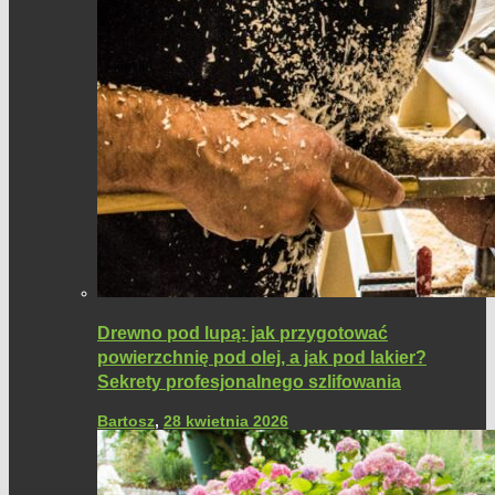
Drewno pod lupą: jak przygotować
powierzchnię pod olej, a jak pod lakier?
Sekrety profesjonalnego szlifowania
Bartosz
,
28 kwietnia 2026