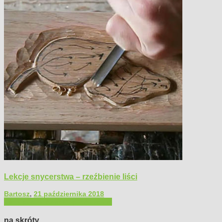
Lekcje snycerstwa – rzeźbienie liści
Bartosz
,
21 października 2018
Filmy poradnikowe
Majsterkowanie
na skróty