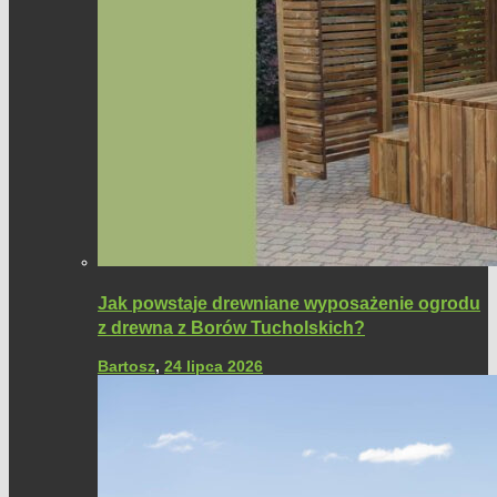
Jak powstaje drewniane wyposażenie ogrodu
z drewna z Borów Tucholskich?
Bartosz
,
24 lipca 2026