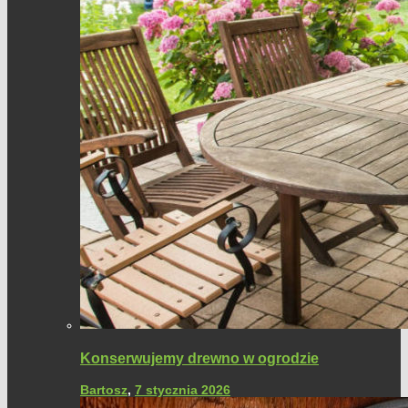
Konserwujemy drewno w ogrodzie
Bartosz
,
7 stycznia 2026