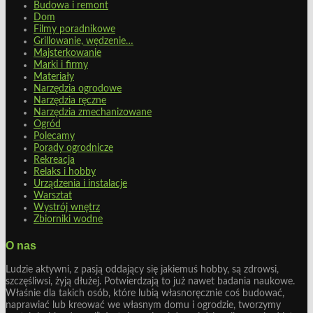
Budowa i remont
Dom
Filmy poradnikowe
Grillowanie, wędzenie…
Majsterkowanie
Marki i firmy
Materiały
Narzędzia ogrodowe
Narzędzia ręczne
Narzędzia zmechanizowane
Ogród
Polecamy
Porady ogrodnicze
Rekreacja
Relaks i hobby
Urządzenia i instalacje
Warsztat
Wystrój wnętrz
Zbiorniki wodne
O nas
Ludzie aktywni, z pasją oddający się jakiemuś hobby, są zdrowsi,
szczęśliwsi, żyją dłużej. Potwierdzają to już nawet badania naukowe.
Właśnie dla takich osób, które lubią własnoręcznie coś budować,
naprawiać lub kreować we własnym domu i ogrodzie, tworzymy