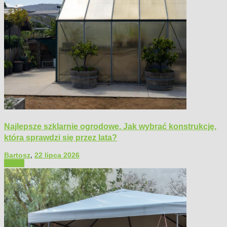
Najlepsze szklarnie ogrodowe. Jak wybrać konstrukcję,
która sprawdzi się przez lata?
Bartosz
,
22 lipca 2026
Ogród