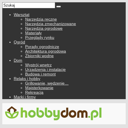
Warsztat
Narzędzia ręczne
Narzędzia zmechanizowane
Narzędzia ogrodowe
Materiały
Przeglądy rynku
Ogród
Porady ogrodnicze
Architektura ogrodowa
Zbiorniki wodne
Dom
Wystrój wnętrz
Urządzenia i instalacje
Budowa i remont
Relaks i hobby
Grillowanie, wędzenie…
Majsterkowanie
Rekreacja
Marki i firmy