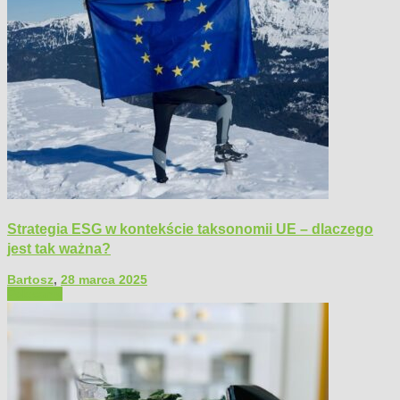
Strategia ESG w kontekście taksonomii UE – dlaczego
jest tak ważna?
Bartosz
,
28 marca 2025
Polecamy