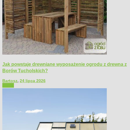
Jak powstaje drewniane wyposażenie ogrodu z drewna z
Borów Tucholskich?
Bartosz
,
24 lipca 2026
Ogród