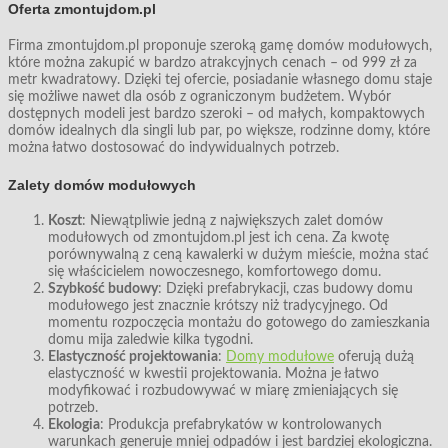
Oferta zmontujdom.pl
Firma zmontujdom.pl proponuje szeroką gamę domów modułowych,
które można zakupić w bardzo atrakcyjnych cenach – od 999 zł za
metr kwadratowy. Dzięki tej ofercie, posiadanie własnego domu staje
się możliwe nawet dla osób z ograniczonym budżetem. Wybór
dostępnych modeli jest bardzo szeroki – od małych, kompaktowych
domów idealnych dla singli lub par, po większe, rodzinne domy, które
można łatwo dostosować do indywidualnych potrzeb.
Zalety domów modułowych
Koszt
: Niewątpliwie jedną z największych zalet domów
modułowych od zmontujdom.pl jest ich cena. Za kwotę
porównywalną z ceną kawalerki w dużym mieście, można stać
się właścicielem nowoczesnego, komfortowego domu.
Szybkość budowy
: Dzięki prefabrykacji, czas budowy domu
modułowego jest znacznie krótszy niż tradycyjnego. Od
momentu rozpoczęcia montażu do gotowego do zamieszkania
domu mija zaledwie kilka tygodni.
Elastyczność projektowania
:
Domy modułowe
oferują dużą
elastyczność w kwestii projektowania. Można je łatwo
modyfikować i rozbudowywać w miarę zmieniających się
potrzeb.
Ekologia
: Produkcja prefabrykatów w kontrolowanych
warunkach generuje mniej odpadów i jest bardziej ekologiczna.