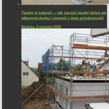
Taniec w salonie — jak zacząć naukę tańca we
własnym domu i czerpać z tego przyjemność
Bartosz
,
4 sierpnia 2026