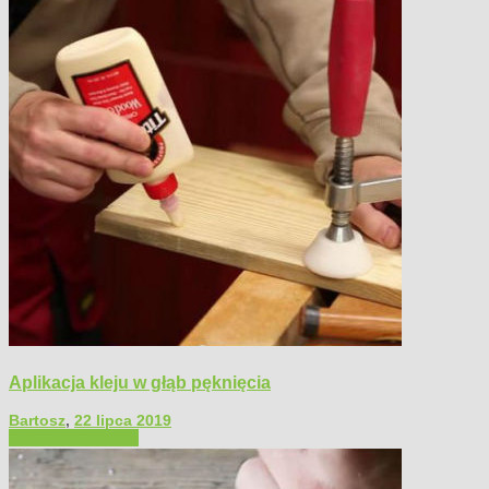
Aplikacja kleju w głąb pęknięcia
Bartosz
,
22 lipca 2019
Filmy poradnikowe