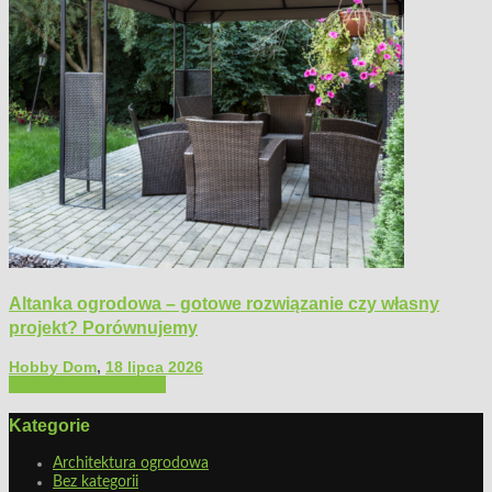
Altanka ogrodowa – gotowe rozwiązanie czy własny
projekt? Porównujemy
Hobby Dom
,
18 lipca 2026
Architektura ogrodowa
Kategorie
Architektura ogrodowa
Bez kategorii