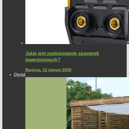
Jakie jest zastosowanie spawarek
inwertorowych?
Bartosz
,
12 lutego 2026
Ogród