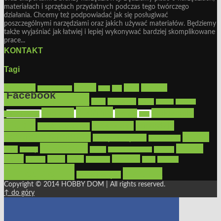
materiałach i sprzętach przydatnych podczas tego twórczego
działania. Chcemy też podpowiadać jak się posługiwać
poszczególnymi narzędziami oraz jakich używać materiałów. Będziemy
także wyjaśniać jak łatwiej i lepiej wykonywać bardziej skomplikowane
prace...
KONTAKT
Tagi
Bosch
akcesoria
dom
drewno
DIY
Black&Decker
dach
Facebook
elektronarzędzia
farby
fototapety
garaż
jadalnia
kominek
kuchnia
kosiarki
malowanie
lampy
konserwacja
LED
Get the Facebook Likebox Slider Pro for WordPress
meble
narzędzia
mieszkanie
meble ogrodowe
narzędzia ogrodowe
Ogród
narzędzia ręczne
ogrzewanie
oświetlenie
porady
okna
pilarki
podłogi
osprzęt
pilarki łańcuchowe
płytki
sypialnia
rolety
salon
remont
snycerka
taras
traktorki
urządzamy
łazienka
wystrój wnętrz
Copyright © 2014 HOBBY DOM | All rights reserved.
↑ do góry