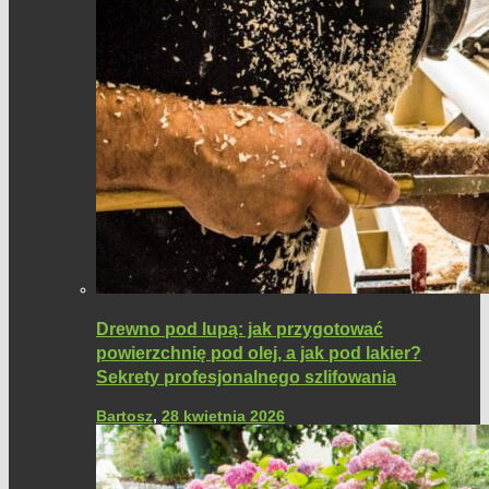
Drewno pod lupą: jak przygotować
powierzchnię pod olej, a jak pod lakier?
Sekrety profesjonalnego szlifowania
Bartosz
,
28 kwietnia 2026