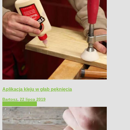
Aplikacja kleju w głąb pęknięcia
Bartosz
,
22 lipca 2019
Filmy poradnikowe