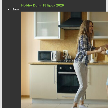
Hobby Dom
,
18 lipca 2026
Dom