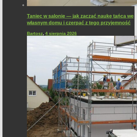
Taniec w salonie — jak zacząć naukę tańca we
własnym domu i czerpać z tego przyjemność
Bartosz
,
4 sierpnia 2026