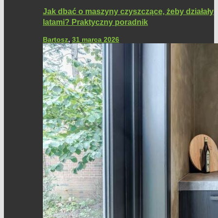
Jak dbać o maszyny czyszczące, żeby działały
latami? Praktyczny poradnik
Bartosz
,
31 marca 2026