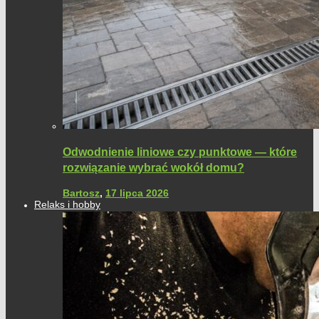
Odwodnienie liniowe czy punktowe — które
rozwiązanie wybrać wokół domu?
Bartosz
,
17 lipca 2026
Relaks i hobby