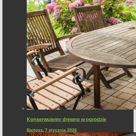
Konserwujemy drewno w ogrodzie
Bartosz
,
7 stycznia 2026