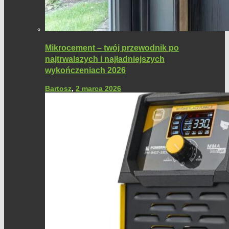
Mikrocement – twój przewodnik po
najtrwalszych i najładniejszych
wykończeniach 2026
Bartosz
,
2 marca 2026