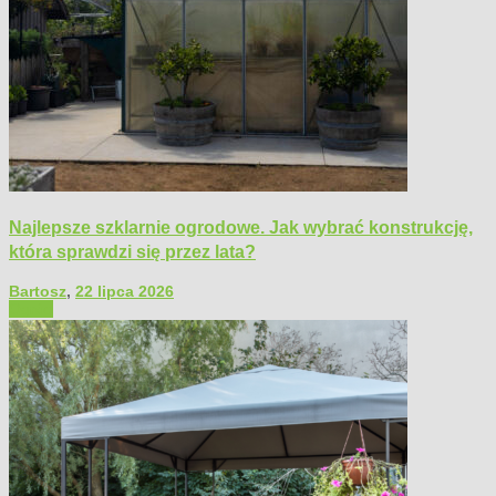
Najlepsze szklarnie ogrodowe. Jak wybrać konstrukcję,
która sprawdzi się przez lata?
Bartosz
,
22 lipca 2026
Ogród