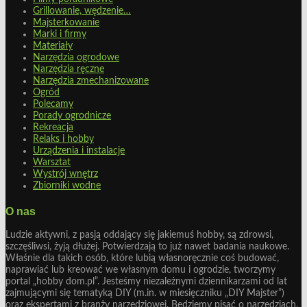
Grillowanie, wędzenie…
Majsterkowanie
Marki i firmy
Materiały
Narzędzia ogrodowe
Narzędzia ręczne
Narzędzia zmechanizowane
Ogród
Polecamy
Porady ogrodnicze
Rekreacja
Relaks i hobby
Urządzenia i instalacje
Warsztat
Wystrój wnętrz
Zbiorniki wodne
O nas
Ludzie aktywni, z pasją oddający się jakiemuś hobby, są zdrowsi,
szczęśliwsi, żyją dłużej. Potwierdzają to już nawet badania naukowe.
Właśnie dla takich osób, które lubią własnoręcznie coś budować,
naprawiać lub kreować we własnym domu i ogrodzie, tworzymy
portal „hobby dom.pl”. Jesteśmy niezależnymi dziennikarzami od lat
zajmującymi się tematyką DIY (m.in. w miesięczniku „DIY Majster”)
oraz ekspertami z branży narzędziowej. Będziemy pisać o narzędziach,