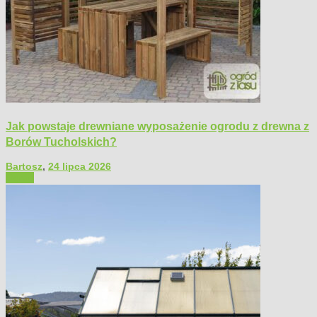
Jak powstaje drewniane wyposażenie ogrodu z drewna z
Borów Tucholskich?
Bartosz
,
24 lipca 2026
Ogród