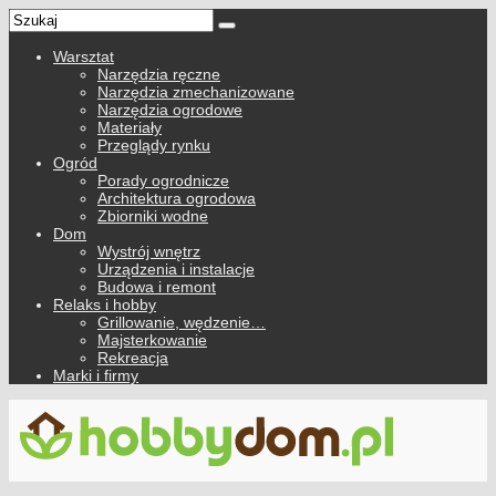
Warsztat
Narzędzia ręczne
Narzędzia zmechanizowane
Narzędzia ogrodowe
Materiały
Przeglądy rynku
Ogród
Porady ogrodnicze
Architektura ogrodowa
Zbiorniki wodne
Dom
Wystrój wnętrz
Urządzenia i instalacje
Budowa i remont
Relaks i hobby
Grillowanie, wędzenie…
Majsterkowanie
Rekreacja
Marki i firmy