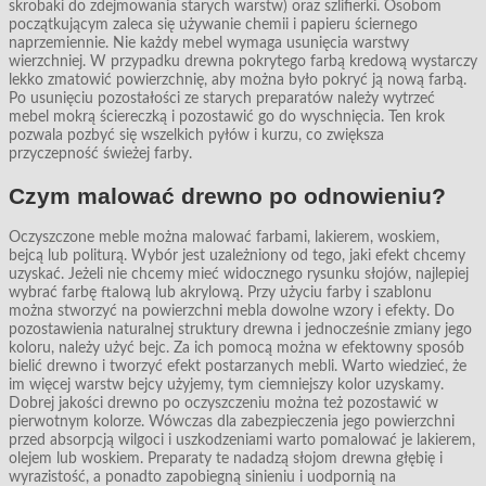
skrobaki do zdejmowania starych warstw) oraz szlifierki. Osobom
początkującym zaleca się używanie chemii i papieru ściernego
naprzemiennie. Nie każdy mebel wymaga usunięcia warstwy
wierzchniej. W przypadku drewna pokrytego farbą kredową wystarczy
lekko zmatowić powierzchnię, aby można było pokryć ją nową farbą.
Po usunięciu pozostałości ze starych preparatów należy wytrzeć
mebel mokrą ściereczką i pozostawić go do wyschnięcia. Ten krok
pozwala pozbyć się wszelkich pyłów i kurzu, co zwiększa
przyczepność świeżej farby.
Czym malować drewno po odnowieniu?
Oczyszczone meble można malować farbami, lakierem, woskiem,
bejcą lub politurą. Wybór jest uzależniony od tego, jaki efekt chcemy
uzyskać. Jeżeli nie chcemy mieć widocznego rysunku słojów, najlepiej
wybrać farbę ftalową lub akrylową. Przy użyciu farby i szablonu
można stworzyć na powierzchni mebla dowolne wzory i efekty. Do
pozostawienia naturalnej struktury drewna i jednocześnie zmiany jego
koloru, należy użyć bejc. Za ich pomocą można w efektowny sposób
bielić drewno i tworzyć efekt postarzanych mebli. Warto wiedzieć, że
im więcej warstw bejcy użyjemy, tym ciemniejszy kolor uzyskamy.
Dobrej jakości drewno po oczyszczeniu można też pozostawić w
pierwotnym kolorze. Wówczas dla zabezpieczenia jego powierzchni
przed absorpcją wilgoci i uszkodzeniami warto pomalować je lakierem,
olejem lub woskiem. Preparaty te nadadzą słojom drewna głębię i
wyrazistość, a ponadto zapobiegną sinieniu i uodpornią na