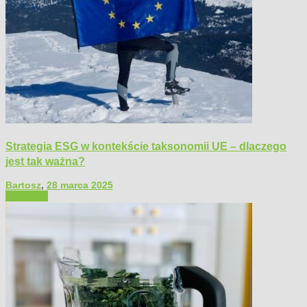
Strategia ESG w kontekście taksonomii UE – dlaczego
jest tak ważna?
Bartosz
,
28 marca 2025
Polecamy