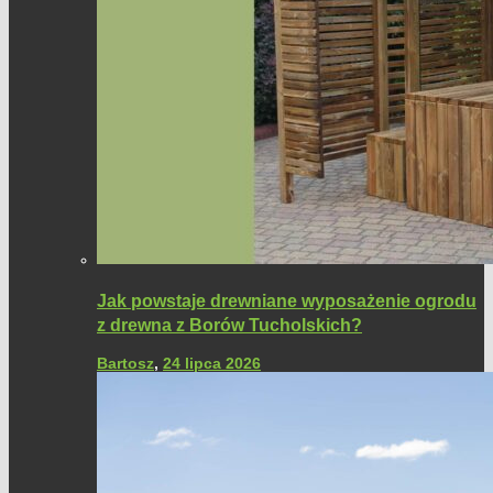
Jak powstaje drewniane wyposażenie ogrodu
z drewna z Borów Tucholskich?
Bartosz
,
24 lipca 2026