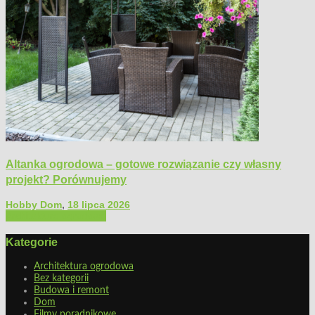
Altanka ogrodowa – gotowe rozwiązanie czy własny
projekt? Porównujemy
Hobby Dom
,
18 lipca 2026
Architektura ogrodowa
Kategorie
Architektura ogrodowa
Bez kategorii
Budowa i remont
Dom
Filmy poradnikowe