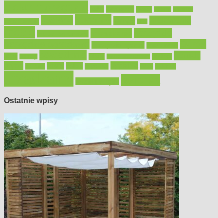
elektronarzędzia
farby
fototapety
garaż
jadalnia
kominek
kuchnia
kosiarki
malowanie
lampy
konserwacja
LED
meble
narzędzia
mieszkanie
meble ogrodowe
narzędzia ogrodowe
Ogród
narzędzia ręczne
ogrzewanie
oświetlenie
porady
okna
pilarki
podłogi
osprzęt
pilarki łańcuchowe
płytki
sypialnia
rolety
salon
remont
snycerka
taras
traktorki
urządzamy
łazienka
wystrój wnętrz
Ostatnie wpisy