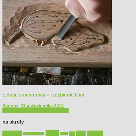
Lekcje snycerstwa – rzeźbienie liści
Bartosz
,
21 października 2018
Filmy poradnikowe
Majsterkowanie
na skróty
Bosch
akcesoria
dom
drewno
DIY
Black&Decker
dach