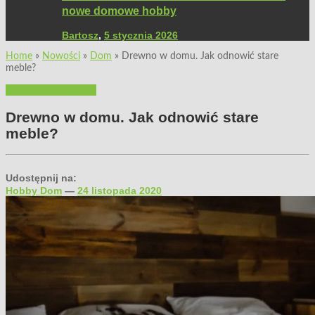
nowe domowe hobby
Bartosz
,
5 stycznia 2026
Home
»
Nowości
»
Dom
»
Drewno w domu. Jak odnowić stare
meble?
Dom
Majsterkowanie
Drewno w domu. Jak odnowić stare
meble?
Udostępnij na:
Hobby Dom
—
24 listopada 2020