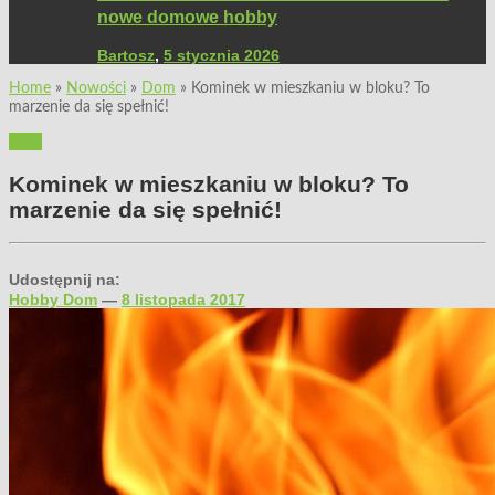
nowe domowe hobby
Bartosz
,
5 stycznia 2026
Home
»
Nowości
»
Dom
»
Kominek w mieszkaniu w bloku? To
marzenie da się spełnić!
Dom
Kominek w mieszkaniu w bloku? To
marzenie da się spełnić!
Udostępnij na:
Hobby Dom
—
8 listopada 2017