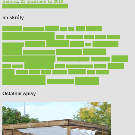
Bartosz
,
21 października 2018
Filmy poradnikowe
Majsterkowanie
na skróty
Bosch
akcesoria
dom
drewno
DIY
Black&Decker
dach
elektronarzędzia
farby
fototapety
garaż
jadalnia
kominek
kuchnia
kosiarki
malowanie
lampy
konserwacja
LED
meble
narzędzia
mieszkanie
meble ogrodowe
narzędzia ogrodowe
Ogród
narzędzia ręczne
ogrzewanie
oświetlenie
porady
okna
pilarki
podłogi
osprzęt
pilarki łańcuchowe
płytki
sypialnia
rolety
salon
remont
snycerka
taras
traktorki
urządzamy
łazienka
wystrój wnętrz
Ostatnie wpisy