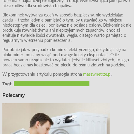
to jedna z najbardziej ekologicznych opcji, wykorzystująca jako paliwo
nieszkodliwe dla środowiska biopaliwa.
Biokominek wytwarza ogień w sposób bezpieczny, nie wydzielając
czadu – trzeba jedynie pamiętać o tym, by ustawiać go w miejscu
niedostępnym dla dzieci, ponieważ nie posiada osłony. Biokominek nie
produkuje również dymu ani nieprzyjemnych zapachów, chociaż
emituje niewielkie ilości dwutlenku węgla, dlatego warto pamiętać o
regularnym wietrzeniu pomieszczenia.
Podobnie jak w przypadku kominka elektrycznego, decydując się na
biokominek, musimy wziąć pod uwagę koszty eksploatacji. O ile
bowiem samo urządzenie to wydatek jedynie kilkuset złotych, to jego
praca będzie nas kosztować od pięciu do ośmiu złotych na godzinę.
W przygotowaniu artykułu pomogła strona
maszwnetrze.pl
.
Tagi:
biokominek
kominek
kominek elektryczny
Polecamy