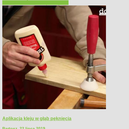
Filmy poradnikowe
Narzędzia ręczne
Aplikacja kleju w głąb pęknięcia
Bartosz
,
22 lipca 2019