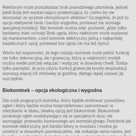
Niektórym może przeszkadzać brak prawdziwego płomienia, jednak
jeżeli iluzja jest wystarczająco przekonująca, to czemu by nie
skorzystać ze sprytnie obmyślonych efektów? Szczególnie, że jest to
opcja relatywnie tania i bardzo wygodna, ponieważ nie wymaga
specjalnej instalacji. Taki kominek można więc postawić, gdzie tylko
będziemy mieć ochotę! Brak ognia, który niektórym może wydawać
się mankamentem, czyni kominek elektryczny jedną z najbardziej
bezpiecznych opcji, ponieważ bez ognia nie ma też dymu!
Warto też wspomnieć, że tego rodzaju kominek może pełnić funkcję
nie tylko dekoracyjną, ale i grzewczą, którą w większości modeli
można wedle potrzeb włączać i wyłączać w dowolnej chwili. Trzeba
tylko pamiętać, że przy użyciu funkcji grzewczej koszty eksploatacji
wynoszą więcej niż złotówkę za godzinę, dlatego lepiej używać jej
oszczędnie.
Biokominek – opcja ekologiczna i wygodna
Dla osób pragnących kominka, który będzie emitować prawdziwy
ogień i który będzie można bezproblemowo zamontować w
mieszkaniu w bloku, idealną opcją jest biokominek. Biokominek
produkuje ogień wydobywający się ze specjalnych dysz, nie
wymagając przewodu kominowego ani wentylacyjnego. Podobnie jak
kominek elektryczny, jest bardzo łatwy w montażu i można go
umieścić w dowolnym pomieszczeniu. Jak wskazuje sama nazwa, jest