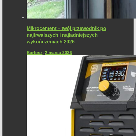
Mikrocement – twój przewodnik po
najtrwalszych i najładniejszych
wykończeniach 2026
Bartosz
,
2 marca 2026