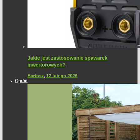
Jakie jest zastosowanie spawarek
inwertorowych?
Bartosz
,
12 lutego 2026
Ogród