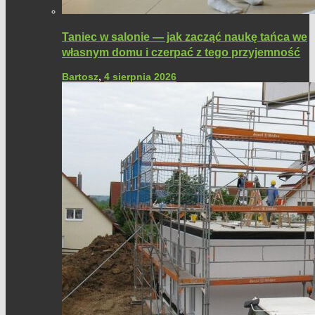
Taniec w salonie — jak zacząć naukę tańca we
własnym domu i czerpać z tego przyjemność
Bartosz
,
4 sierpnia 2026