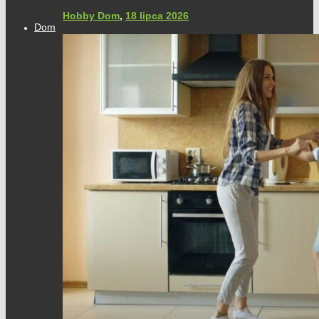
Hobby Dom
,
18 lipca 2026
Dom