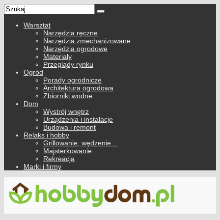
Warsztat
Narzędzia ręczne
Narzędzia zmechanizowane
Narzędzia ogrodowe
Materiały
Przeglądy rynku
Ogród
Porady ogrodnicze
Architektura ogrodowa
Zbiorniki wodne
Dom
Wystrój wnętrz
Urządzenia i instalacje
Budowa i remont
Relaks i hobby
Grillowanie, wędzenie…
Majsterkowanie
Rekreacja
Marki i firmy