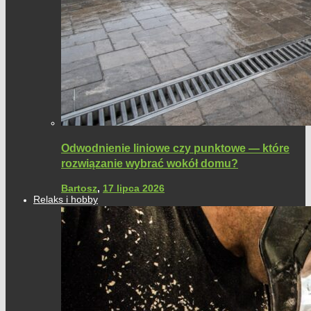
Odwodnienie liniowe czy punktowe — które
rozwiązanie wybrać wokół domu?
Bartosz
,
17 lipca 2026
Relaks i hobby