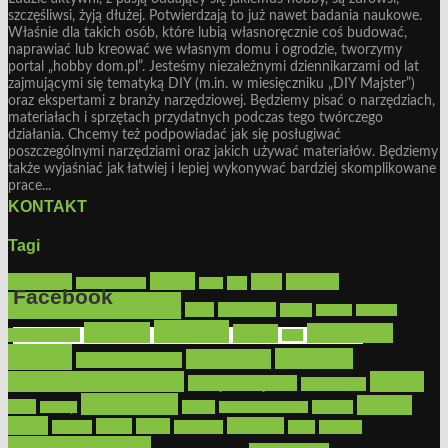
szczęśliwsi, żyją dłużej. Potwierdzają to już nawet badania naukowe.
Właśnie dla takich osób, które lubią własnoręcznie coś budować,
naprawiać lub kreować we własnym domu i ogrodzie, tworzymy
portal „hobby dom.pl”. Jesteśmy niezależnymi dziennikarzami od lat
zajmującymi się tematyką DIY (m.in. w miesięczniku „DIY Majster”)
oraz ekspertami z branży narzędziowej. Będziemy pisać o narzędziach,
materiałach i sprzętach przydatnych podczas tego twórczego
działania. Chcemy też podpowiadać jak się posługiwać
poszczególnymi narzędziami oraz jakich używać materiałów. Będziemy
także wyjaśniać jak łatwiej i lepiej wykonywać bardziej skomplikowane
prace...
KONTAKT
Tagi
Bosch
akcesoria
dom
drewno
DIY
Black&Decker
dach
Facebook
elektronarzędzia
farby
fototapety
garaż
jadalnia
kominek
kuchnia
kosiarki
malowanie
lampy
konserwacja
LED
Get the Facebook Likebox Slider Pro for WordPress
meble
narzędzia
mieszkanie
meble ogrodowe
narzędzia ogrodowe
Ogród
narzędzia ręczne
ogrzewanie
oświetlenie
porady
okna
pilarki
podłogi
osprzęt
pilarki łańcuchowe
płytki
sypialnia
rolety
salon
remont
snycerka
taras
traktorki