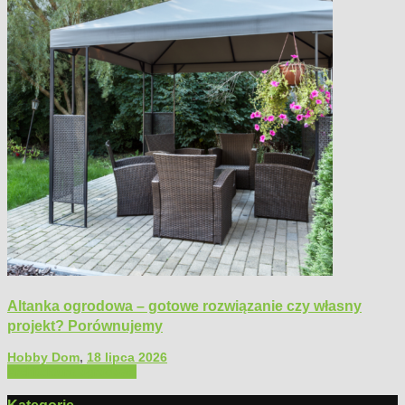
Altanka ogrodowa – gotowe rozwiązanie czy własny
projekt? Porównujemy
Hobby Dom
,
18 lipca 2026
Architektura ogrodowa