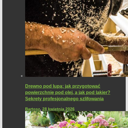
Drewno pod lupą: jak przygotować
powierzchnię pod olej, a jak pod lakier?
Sekrety profesjonalnego szlifowania
Bartosz
,
28 kwietnia 2026