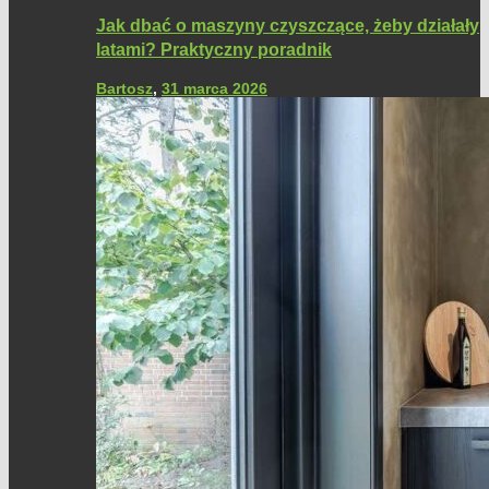
Jak dbać o maszyny czyszczące, żeby działały
latami? Praktyczny poradnik
Bartosz
,
31 marca 2026