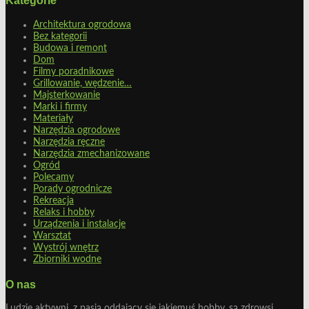
Kategorie
Architektura ogrodowa
Bez kategorii
Budowa i remont
Dom
Filmy poradnikowe
Grillowanie, wędzenie…
Majsterkowanie
Marki i firmy
Materiały
Narzędzia ogrodowe
Narzędzia ręczne
Narzędzia zmechanizowane
Ogród
Polecamy
Porady ogrodnicze
Rekreacja
Relaks i hobby
Urządzenia i instalacje
Warsztat
Wystrój wnętrz
Zbiorniki wodne
O nas
Ludzie aktywni, z pasją oddający się jakiemuś hobby, są zdrowsi,