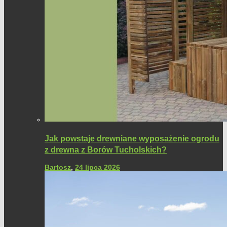
Jak powstaje drewniane wyposażenie ogrodu
z drewna z Borów Tucholskich?
Bartosz
,
24 lipca 2026