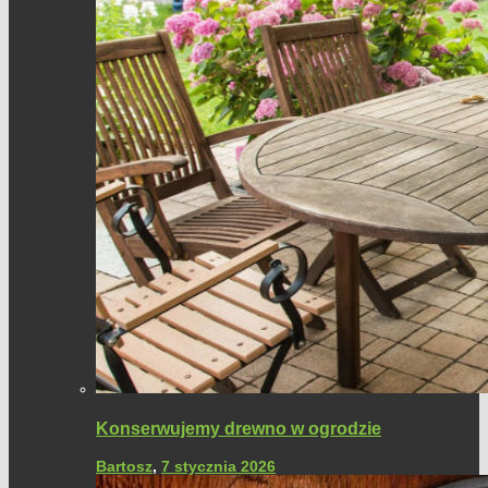
Konserwujemy drewno w ogrodzie
Bartosz
,
7 stycznia 2026