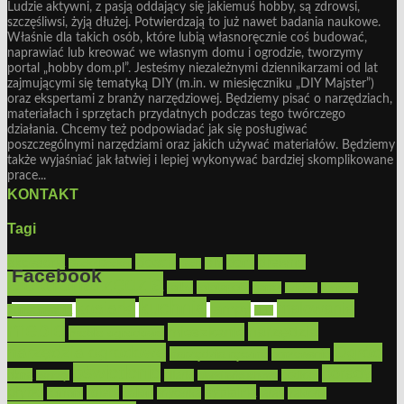
Ludzie aktywni, z pasją oddający się jakiemuś hobby, są zdrowsi,
szczęśliwsi, żyją dłużej. Potwierdzają to już nawet badania naukowe.
Właśnie dla takich osób, które lubią własnoręcznie coś budować,
naprawiać lub kreować we własnym domu i ogrodzie, tworzymy
portal „hobby dom.pl”. Jesteśmy niezależnymi dziennikarzami od lat
zajmującymi się tematyką DIY (m.in. w miesięczniku „DIY Majster”)
oraz ekspertami z branży narzędziowej. Będziemy pisać o narzędziach,
materiałach i sprzętach przydatnych podczas tego twórczego
działania. Chcemy też podpowiadać jak się posługiwać
poszczególnymi narzędziami oraz jakich używać materiałów. Będziemy
także wyjaśniać jak łatwiej i lepiej wykonywać bardziej skomplikowane
prace...
KONTAKT
Tagi
Bosch
akcesoria
dom
drewno
DIY
Black&Decker
dach
Facebook
elektronarzędzia
farby
fototapety
garaż
jadalnia
kominek
kuchnia
kosiarki
malowanie
lampy
konserwacja
LED
Get the Facebook Likebox Slider Pro for WordPress
meble
narzędzia
mieszkanie
meble ogrodowe
narzędzia ogrodowe
Ogród
narzędzia ręczne
ogrzewanie
oświetlenie
porady
okna
pilarki
podłogi
osprzęt
pilarki łańcuchowe
płytki
sypialnia
rolety
salon
remont
snycerka
taras
traktorki