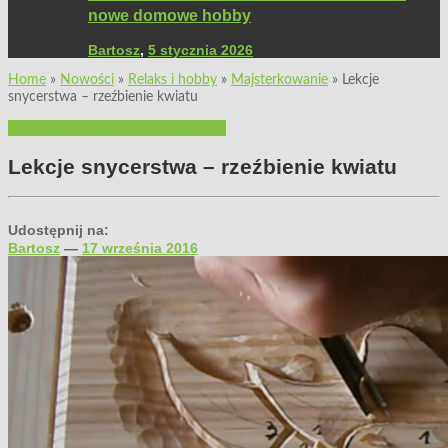
nowe domowe hobby
Bartosz
,
5 stycznia 2026
Home
»
Nowości
»
Relaks i hobby
»
Majsterkowanie
»
Lekcje
snycerstwa – rzeźbienie kwiatu
Filmy poradnikowe
Majsterkowanie
Lekcje snycerstwa – rzeźbienie kwiatu
Udostępnij na:
Bartosz
—
17 września 2016