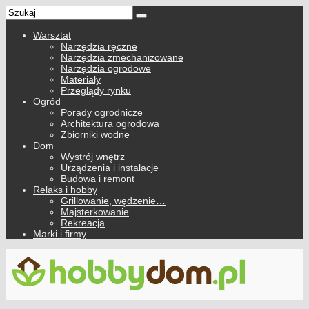
Warsztat
Narzędzia ręczne
Narzędzia zmechanizowane
Narzędzia ogrodowe
Materiały
Przeglądy rynku
Ogród
Porady ogrodnicze
Architektura ogrodowa
Zbiorniki wodne
Dom
Wystrój wnętrz
Urządzenia i instalacje
Budowa i remont
Relaks i hobby
Grillowanie, wędzenie…
Majsterkowanie
Rekreacja
Marki i firmy