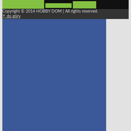
urządzamy
łazienka
wystrój wnętrz
Copyright © 2014 HOBBY DOM | All rights reserved.
↑ do góry