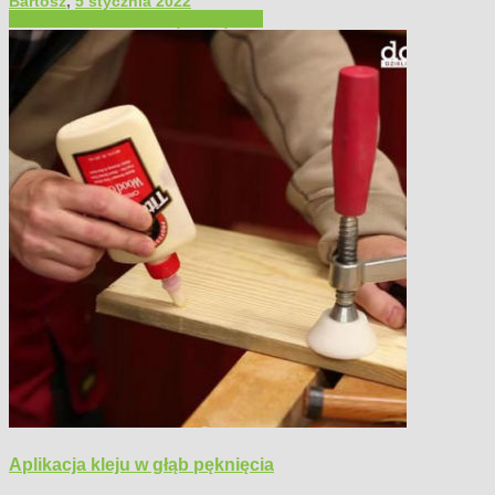
Bartosz
,
5 stycznia 2022
Filmy poradnikowe
Narzędzia ręczne
Aplikacja kleju w głąb pęknięcia