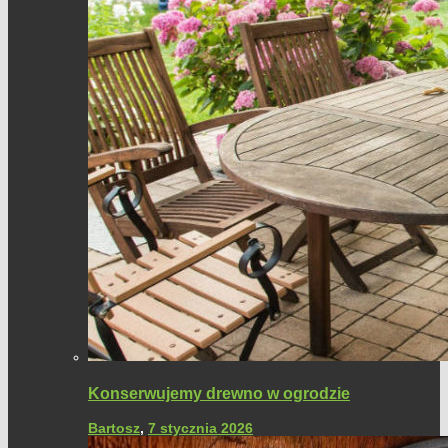
Konserwujemy drewno w ogrodzie
Bartosz
,
7 stycznia 2026