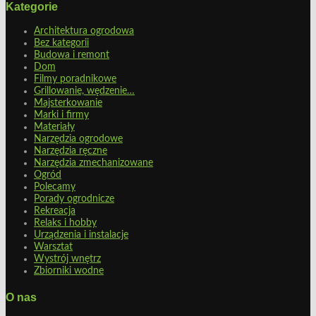
Kategorie
Architektura ogrodowa
Bez kategorii
Budowa i remont
Dom
Filmy poradnikowe
Grillowanie, wędzenie…
Majsterkowanie
Marki i firmy
Materiały
Narzędzia ogrodowe
Narzędzia ręczne
Narzędzia zmechanizowane
Ogród
Polecamy
Porady ogrodnicze
Rekreacja
Relaks i hobby
Urządzenia i instalacje
Warsztat
Wystrój wnętrz
Zbiorniki wodne
O nas