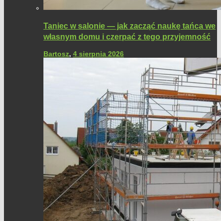
Taniec w salonie — jak zacząć naukę tańca we
własnym domu i czerpać z tego przyjemność
Bartosz
,
4 sierpnia 2026