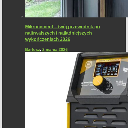
Mikrocement – twój przewodnik po
najtrwalszych i najładniejszych
wykończeniach 2026
Bartosz
,
2 marca 2026