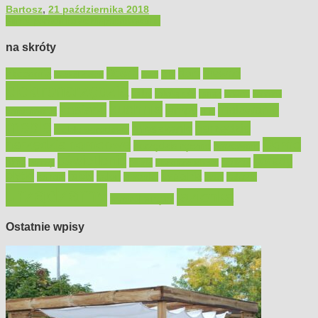
Bartosz
,
21 października 2018
Filmy poradnikowe
Majsterkowanie
na skróty
Bosch
akcesoria
dom
drewno
DIY
Black&Decker
dach
elektronarzędzia
farby
fototapety
garaż
jadalnia
kominek
kuchnia
kosiarki
malowanie
lampy
konserwacja
LED
meble
narzędzia
mieszkanie
meble ogrodowe
narzędzia ogrodowe
Ogród
narzędzia ręczne
ogrzewanie
oświetlenie
porady
okna
pilarki
podłogi
osprzęt
pilarki łańcuchowe
płytki
sypialnia
rolety
salon
remont
snycerka
taras
traktorki
urządzamy
łazienka
wystrój wnętrz
Ostatnie wpisy