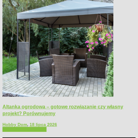
Altanka ogrodowa – gotowe rozwiązanie czy własny
projekt? Porównujemy
Hobby Dom
,
18 lipca 2026
Architektura ogrodowa