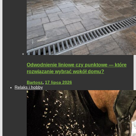
Odwodnienie liniowe czy punktowe — które
rozwiązanie wybrać wokół domu?
Bartosz
,
17 lipca 2026
Relaks i hobby