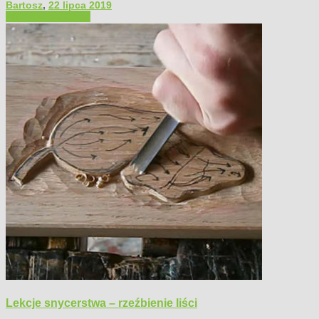
Bartosz
,
22 lipca 2019
Filmy poradnikowe
Lekcje snycerstwa – rzeźbienie liści