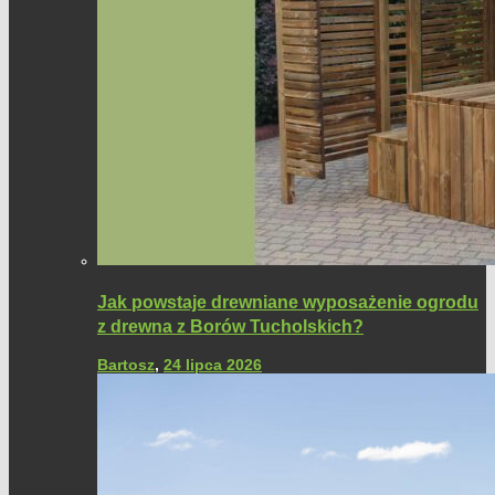
Jak powstaje drewniane wyposażenie ogrodu
z drewna z Borów Tucholskich?
Bartosz
,
24 lipca 2026