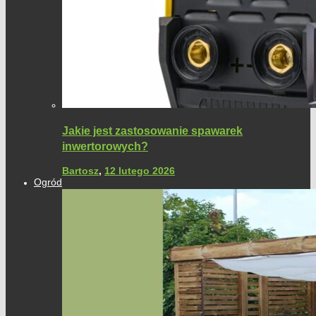
Jakie jest zastosowanie spawarek
inwertorowych?
Bartosz
,
12 lutego 2026
Ogród