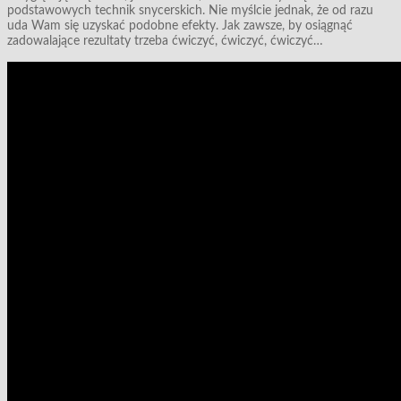
podstawowych technik snycerskich. Nie myślcie jednak, że od razu
uda Wam się uzyskać podobne efekty. Jak zawsze, by osiągnąć
zadowalające rezultaty trzeba ćwiczyć, ćwiczyć, ćwiczyć…