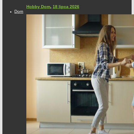
Hobby Dom
,
18 lipca 2026
Dom