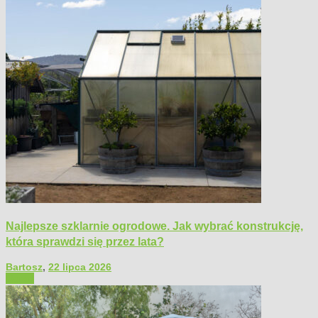
Najlepsze szklarnie ogrodowe. Jak wybrać konstrukcję,
która sprawdzi się przez lata?
Bartosz
,
22 lipca 2026
Ogród