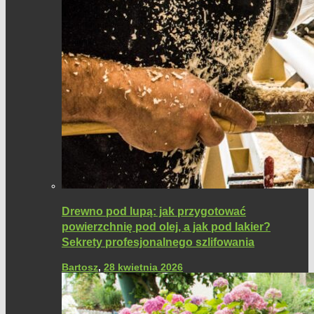
Drewno pod lupą: jak przygotować
powierzchnię pod olej, a jak pod lakier?
Sekrety profesjonalnego szlifowania
Bartosz
,
28 kwietnia 2026