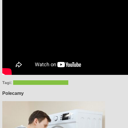
Tagi:
rzeźbienie
snycerka
snycerstwo
Polecamy