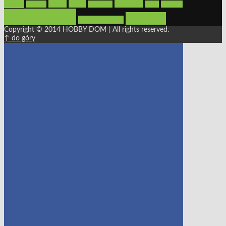
płytki
sypialnia
rolety
salon
remont
snycerka
taras
traktorki
urządzamy
łazienka
wystrój wnętrz
Copyright © 2014 HOBBY DOM | All rights reserved.
↑ do góry