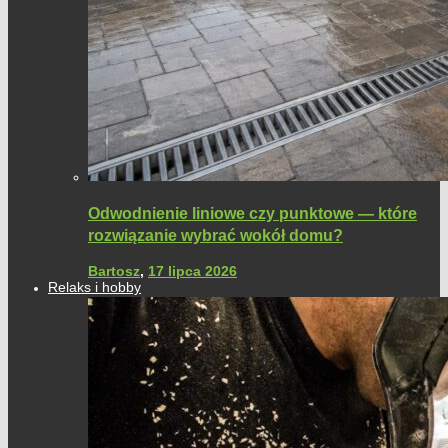
Odwodnienie liniowe czy punktowe — które
rozwiązanie wybrać wokół domu?
Bartosz
,
17 lipca 2026
Relaks i hobby