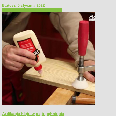
Bartosz
,
5 stycznia 2022
Filmy poradnikowe
Narzędzia ręczne
Aplikacja kleju w głąb pęknięcia