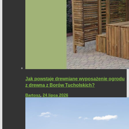
Jak powstaje drewniane wyposażenie ogrodu
z drewna z Borów Tucholskich?
Bartosz
,
24 lipca 2026