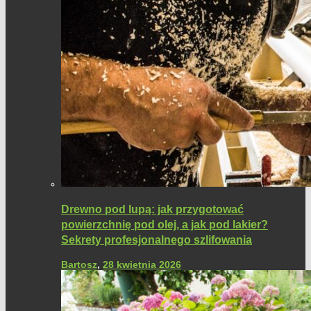
Drewno pod lupą: jak przygotować
powierzchnię pod olej, a jak pod lakier?
Sekrety profesjonalnego szlifowania
Bartosz
,
28 kwietnia 2026