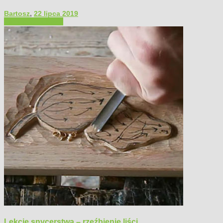
Bartosz
,
22 lipca 2019
Filmy poradnikowe
Lekcje snycerstwa – rzeźbienie liści