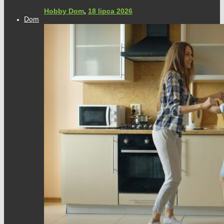
Hobby Dom
,
18 lipca 2026
Dom