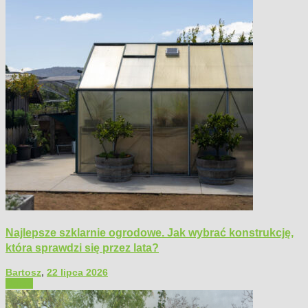
Najlepsze szklarnie ogrodowe. Jak wybrać konstrukcję,
która sprawdzi się przez lata?
Bartosz
,
22 lipca 2026
Ogród