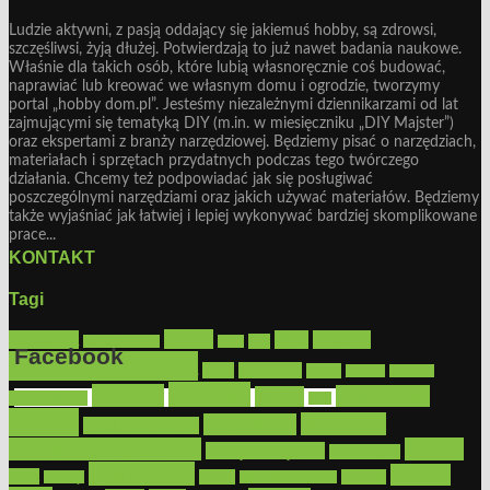
Ludzie aktywni, z pasją oddający się jakiemuś hobby, są zdrowsi,
szczęśliwsi, żyją dłużej. Potwierdzają to już nawet badania naukowe.
Właśnie dla takich osób, które lubią własnoręcznie coś budować,
naprawiać lub kreować we własnym domu i ogrodzie, tworzymy
portal „hobby dom.pl”. Jesteśmy niezależnymi dziennikarzami od lat
zajmującymi się tematyką DIY (m.in. w miesięczniku „DIY Majster”)
oraz ekspertami z branży narzędziowej. Będziemy pisać o narzędziach,
materiałach i sprzętach przydatnych podczas tego twórczego
działania. Chcemy też podpowiadać jak się posługiwać
poszczególnymi narzędziami oraz jakich używać materiałów. Będziemy
także wyjaśniać jak łatwiej i lepiej wykonywać bardziej skomplikowane
prace...
KONTAKT
Tagi
Bosch
akcesoria
dom
drewno
DIY
Black&Decker
dach
Facebook
elektronarzędzia
farby
fototapety
garaż
jadalnia
kominek
kuchnia
kosiarki
malowanie
lampy
konserwacja
LED
Get the Facebook Likebox Slider Pro for WordPress
meble
narzędzia
mieszkanie
meble ogrodowe
narzędzia ogrodowe
Ogród
narzędzia ręczne
ogrzewanie
oświetlenie
porady
okna
pilarki
podłogi
osprzęt
pilarki łańcuchowe