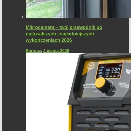
Mikrocement – twój przewodnik po
najtrwalszych i najładniejszych
wykończeniach 2026
Bartosz
,
2 marca 2026