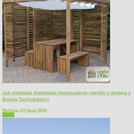
Jak powstaje drewniane wyposażenie ogrodu z drewna z
Borów Tucholskich?
Bartosz
,
24 lipca 2026
Ogród