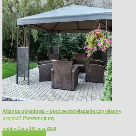
Altanka ogrodowa – gotowe rozwiązanie czy własny
projekt? Porównujemy
Hobby Dom
,
18 lipca 2026
Architektura ogrodowa