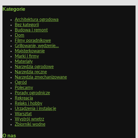
Kategorie
Architektura ogrodowa
Bez kategorii
Budowa i remont
Dom
Filmy poradnikowe
Grillowanie, wędzenie…
Majsterkowanie
Marki i firmy
Materiały
Narzędzia ogrodowe
Narzędzia ręczne
Narzędzia zmechanizowane
Ogród
Polecamy
Porady ogrodnicze
Rekreacja
Relaks i hobby
Urządzenia i instalacje
Warsztat
Wystrój wnętrz
Zbiorniki wodne
O nas