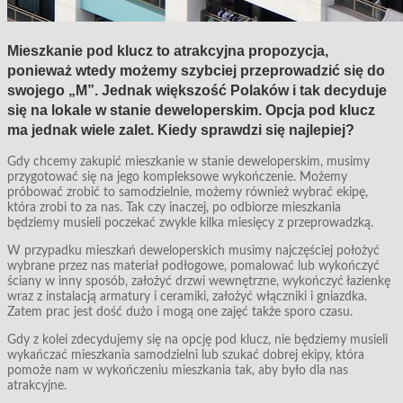
Mieszkanie pod klucz to atrakcyjna propozycja,
ponieważ wtedy możemy szybciej przeprowadzić się do
swojego „M”. Jednak większość Polaków i tak decyduje
się na lokale w stanie deweloperskim. Opcja pod klucz
ma jednak wiele zalet. Kiedy sprawdzi się najlepiej?
Gdy chcemy zakupić mieszkanie w stanie deweloperskim, musimy
przygotować się na jego kompleksowe wykończenie. Możemy
próbować zrobić to samodzielnie, możemy również wybrać ekipę,
która zrobi to za nas. Tak czy inaczej, po odbiorze mieszkania
będziemy musieli poczekać zwykle kilka miesięcy z przeprowadzką.
W przypadku mieszkań deweloperskich musimy najczęściej położyć
wybrane przez nas materiał podłogowe, pomalować lub wykończyć
ściany w inny sposób, założyć drzwi wewnętrzne, wykończyć łazienkę
wraz z instalacją armatury i ceramiki, założyć włączniki i gniazdka.
Zatem prac jest dość dużo i mogą one zajęć także sporo czasu.
Gdy z kolei zdecydujemy się na opcję pod klucz, nie będziemy musieli
wykańczać mieszkania samodzielni lub szukać dobrej ekipy, która
pomoże nam w wykończeniu mieszkania tak, aby było dla nas
atrakcyjne.