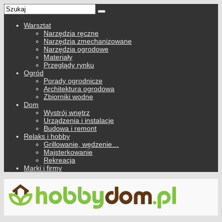
Warsztat
Narzędzia ręczne
Narzędzia zmechanizowane
Narzędzia ogrodowe
Materiały
Przeglądy rynku
Ogród
Porady ogrodnicze
Architektura ogrodowa
Zbiorniki wodne
Dom
Wystrój wnętrz
Urządzenia i instalacje
Budowa i remont
Relaks i hobby
Grillowanie, wędzenie…
Majsterkowanie
Rekreacja
Marki i firmy