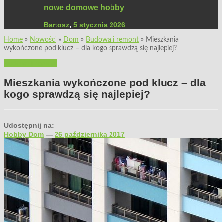
nowe domowe hobby
Bartosz
,
5 stycznia 2026
Home
»
Nowości
»
Dom
»
Budowa i remont
»
Mieszkania
wykończone pod klucz – dla kogo sprawdzą się najlepiej?
Budowa i remont
Mieszkania wykończone pod klucz – dla
kogo sprawdzą się najlepiej?
Udostępnij na:
Hobby Dom
—
26 października 2017