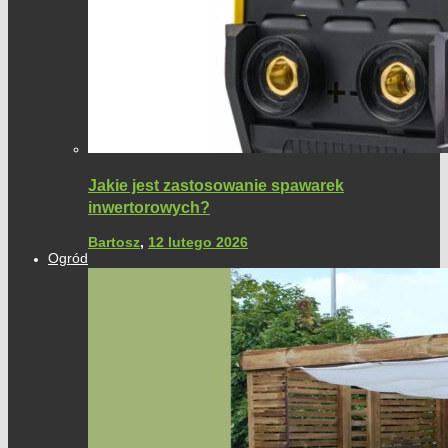
Jakie jest zastosowanie spawarek
inwertorowych?
Bartosz
,
12 lutego 2026
Ogród