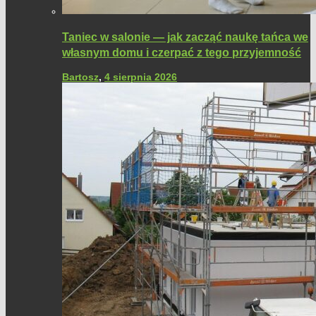
Taniec w salonie — jak zacząć naukę tańca we
własnym domu i czerpać z tego przyjemność
Bartosz
,
4 sierpnia 2026