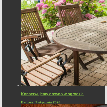
Konserwujemy drewno w ogrodzie
Bartosz
,
7 stycznia 2026