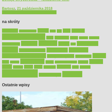
Bartosz
,
21 października 2018
Filmy poradnikowe
Majsterkowanie
na skróty
Bosch
akcesoria
dom
drewno
DIY
Black&Decker
dach
elektronarzędzia
farby
fototapety
garaż
jadalnia
kominek
kuchnia
kosiarki
malowanie
lampy
konserwacja
LED
meble
narzędzia
mieszkanie
meble ogrodowe
narzędzia ogrodowe
Ogród
narzędzia ręczne
ogrzewanie
oświetlenie
porady
okna
pilarki
podłogi
osprzęt
pilarki łańcuchowe
płytki
sypialnia
rolety
salon
remont
snycerka
taras
traktorki
urządzamy
łazienka
wystrój wnętrz
Ostatnie wpisy