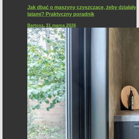
Jak dbać o maszyny czyszczące, żeby działały
latami? Praktyczny poradnik
Bartosz
,
31 marca 2026