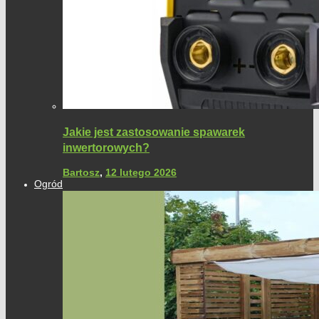
Jakie jest zastosowanie spawarek
inwertorowych?
Bartosz
,
12 lutego 2026
Ogród