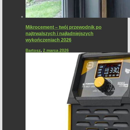
Mikrocement – twój przewodnik po
najtrwalszych i najładniejszych
wykończeniach 2026
Bartosz
,
2 marca 2026