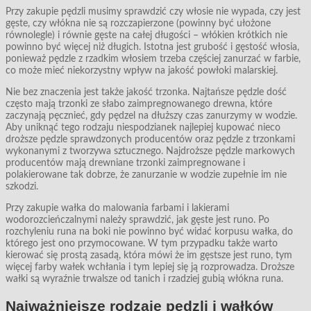
Przy zakupie pędzli musimy sprawdzić czy włosie nie wypada, czy jest
gęste, czy włókna nie są rozczapierzone (powinny być ułożone
równolegle) i równie gęste na całej długości – włókien krótkich nie
powinno być więcej niż długich. Istotna jest grubość i gęstość włosia,
ponieważ pędzle z rzadkim włosiem trzeba częściej zanurzać w farbie,
co może mieć niekorzystny wpływ na jakość powłoki malarskiej.
Nie bez znaczenia jest także jakość trzonka. Najtańsze pędzle dość
często mają trzonki ze słabo zaimpregnowanego drewna, które
zaczynają pęcznieć, gdy pędzel na dłuższy czas zanurzymy w wodzie.
Aby uniknąć tego rodzaju niespodzianek najlepiej kupować nieco
droższe pędzle sprawdzonych producentów oraz pędzle z trzonkami
wykonanymi z tworzywa sztucznego. Najdroższe pędzle markowych
producentów mają drewniane trzonki zaimpregnowane i
polakierowane tak dobrze, że zanurzanie w wodzie zupełnie im nie
szkodzi.
Przy zakupie wałka do malowania farbami i lakierami
wodorozcieńczalnymi należy sprawdzić, jak gęste jest runo. Po
rozchyleniu runa na boki nie powinno być widać korpusu wałka, do
którego jest ono przymocowane. W tym przypadku także warto
kierować się prostą zasadą, która mówi że im gęstsze jest runo, tym
więcej farby wałek wchłania i tym lepiej się ją rozprowadza. Droższe
wałki są wyraźnie trwalsze od tanich i rzadziej gubią włókna runa.
Najważniejsze rodzaje pędzli i wałków