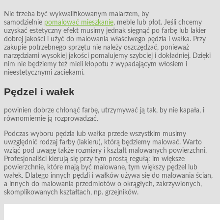
Nie trzeba być wykwalifikowanym malarzem, by
samodzielnie
pomalować mieszkanie
, meble lub płot. Jeśli chcemy
uzyskać estetyczny efekt musimy jednak sięgnąć po farbę lub lakier
dobrej jakości i użyć do malowania właściwego pędzla i wałka. Przy
zakupie potrzebnego sprzętu nie należy oszczędzać, ponieważ
narzędziami wysokiej jakości pomalujemy szybciej i dokładniej. Dzięki
nim nie będziemy też mieli kłopotu z wypadającym włosiem i
nieestetycznymi zaciekami.
Pędzel i wałek
powinien dobrze chłonąć farbę, utrzymywać ją tak, by nie kapała, i
równomiernie ją rozprowadzać.
Podczas wyboru pędzla lub wałka przede wszystkim musimy
uwzględnić rodzaj farby (lakieru), którą będziemy malować. Warto
wziąć pod uwagę także rozmiary i kształt malowanych powierzchni.
Profesjonaliści kierują się przy tym prostą regułą: im większe
powierzchnie, które mają być malowane, tym większy pędzel lub
wałek. Dlatego innych pędzli i wałków używa się do malowania ścian,
a innych do malowania przedmiotów o okrągłych, zakrzywionych,
skomplikowanych kształtach, np. grzejników.