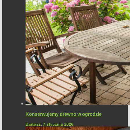
Konserwujemy drewno w ogrodzie
Bartosz
,
7 stycznia 2026