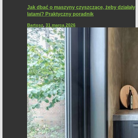
Jak dbać o maszyny czyszczące, żeby działały
latami? Praktyczny poradnik
Bartosz
,
31 marca 2026