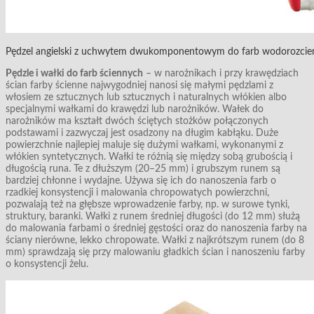
Pędzel angielski z uchwytem dwukomponentowym do farb wodorozcieńcz
Pędzle i wałki do farb ściennych
– w narożnikach i przy krawędziach
ścian farby ścienne najwygodniej nanosi się małymi pędzlami z
włosiem ze sztucznych lub sztucznych i naturalnych włókien albo
specjalnymi wałkami do krawędzi lub narożników. Wałek do
narożników ma kształt dwóch ściętych stożków połączonych
podstawami i zazwyczaj jest osadzony na długim kabłąku. Duże
powierzchnie najlepiej maluje się dużymi wałkami, wykonanymi z
włókien syntetycznych. Wałki te różnią się między sobą grubością i
długością runa. Te z dłuższym (20–25 mm) i grubszym runem są
bardziej chłonne i wydajne. Używa się ich do nanoszenia farb o
rzadkiej konsystencji i malowania chropowatych powierzchni,
pozwalają też na głębsze wprowadzenie farby, np. w surowe tynki,
struktury, baranki. Wałki z runem średniej długości (do 12 mm) służą
do malowania farbami o średniej gęstości oraz do nanoszenia farby na
ściany nierówne, lekko chropowate. Wałki z najkrótszym runem (do 8
mm) sprawdzają się przy malowaniu gładkich ścian i nanoszeniu farby
o konsystencji żelu.