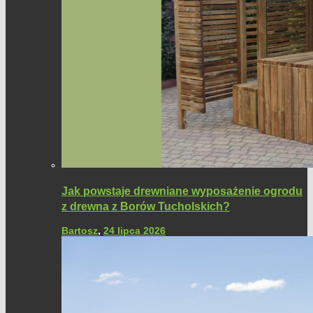
Jak powstaje drewniane wyposażenie ogrodu
z drewna z Borów Tucholskich?
Bartosz
,
24 lipca 2026