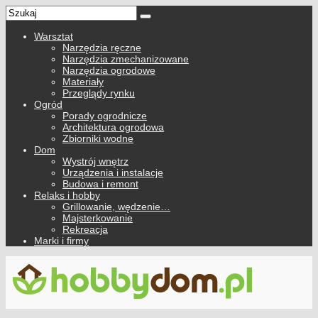
Warsztat
Narzędzia ręczne
Narzędzia zmechanizowane
Narzędzia ogrodowe
Materiały
Przeglądy rynku
Ogród
Porady ogrodnicze
Architektura ogrodowa
Zbiorniki wodne
Dom
Wystrój wnętrz
Urządzenia i instalacje
Budowa i remont
Relaks i hobby
Grillowanie, wędzenie…
Majsterkowanie
Rekreacja
Marki i firmy