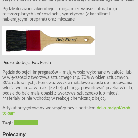
Pędzle do lazur i lakierobejc
– mogą mieć włosie naturalne (o
rozszczepionych końcówkach), syntetyczne (z kanalikami
nabierającymi preparat) oraz mieszane.
Pędzel do bejc. Fot. Forch
Pędzle do bejc i impregnatów
– mają włosie wykonane w całości lub
w większości z tworzywa sztucznego (np. 70% włókien sztucznych,
30% naturalnych). Ponieważ zwykłe metalowe opaski do mocowania
włosia wchodzą w reakcję z bejcą i mogą powodować przebarwienia,
pędzle do bejc mają opaski z tworzywa sztucznego lub miedzi.
Materiały te nie wchodzą w reakcję chemiczną z bejcą.
Artykuł przygotowany we współpracy z portalem
deko-rady.pl/zrob-
to-sam
Tagi:
pędzel
wałek
Polecamy