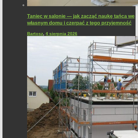
Taniec w salonie — jak zacząć naukę tańca we
własnym domu i czerpać z tego przyjemność
Bartosz
,
4 sierpnia 2026