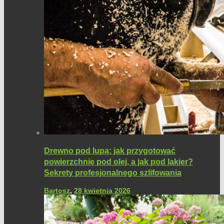
Drewno pod lupą: jak przygotować
powierzchnię pod olej, a jak pod lakier?
Sekrety profesjonalnego szlifowania
Bartosz
,
28 kwietnia 2026