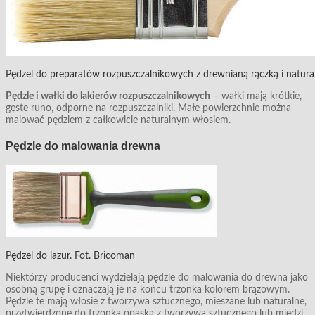
Pędzel do preparatów rozpuszczalnikowych z drewnianą rączką i natural
Pędzle i wałki do lakierów rozpuszczalnikowych
– wałki mają krótkie,
gęste runo, odporne na rozpuszczalniki. Małe powierzchnie można
malować pędzlem z całkowicie naturalnym włosiem.
Pędzle do malowania drewna
Pędzel do lazur. Fot. Bricoman
Niektórzy producenci wydzielają pędzle do malowania do drewna jako
osobną grupę i oznaczają je na końcu trzonka kolorem brązowym.
Pędzle te mają włosie z tworzywa sztucznego, mieszane lub naturalne,
przytwierdzone do trzonka opaską z tworzywa sztucznego lub miedzi.