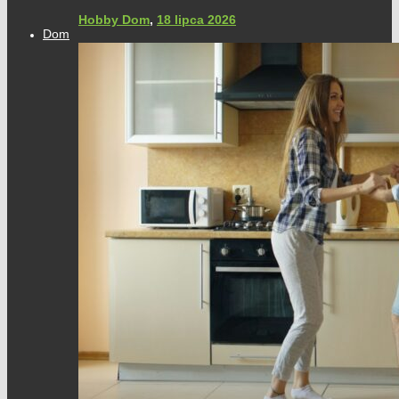
Hobby Dom
,
18 lipca 2026
Dom