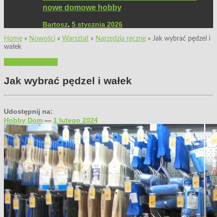
nowe domowe hobby
Bartosz
,
5 stycznia 2026
Home
»
Nowości
»
Warsztat
»
Narzędzia ręczne
»
Jak wybrać pędzel i
wałek
Narzędzia ręczne
Jak wybrać pędzel i wałek
Udostępnij na:
Hobby Dom
—
1 lutego 2024