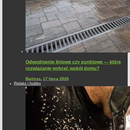
Odwodnienie liniowe czy punktowe — które
rozwiązanie wybrać wokół domu?
Bartosz
,
17 lipca 2026
Relaks i hobby