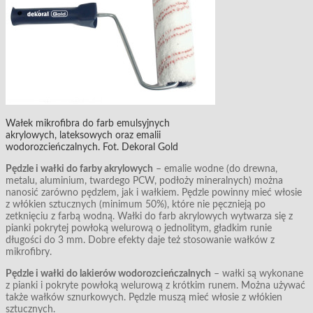
Wałek mikrofibra do farb emulsyjnych
akrylowych, lateksowych oraz emalii
wodorozcieńczalnych. Fot. Dekoral Gold
Pędzle i wałki do farby akrylowych
– emalie wodne (do drewna,
metalu, aluminium, twardego PCW, podłoży mineralnych) można
nanosić zarówno pędzlem, jak i wałkiem. Pędzle powinny mieć włosie
z włókien sztucznych (minimum 50%), które nie pęcznieją po
zetknięciu z farbą wodną. Wałki do farb akrylowych wytwarza się z
pianki pokrytej powłoką welurową o jednolitym, gładkim runie
długości do 3 mm. Dobre efekty daje też stosowanie wałków z
mikrofibry.
Pędzle i wałki do lakierów wodorozcieńczalnych
– wałki są wykonane
z pianki i pokryte powłoką welurową z krótkim runem. Można używać
także wałków sznurkowych. Pędzle muszą mieć włosie z włókien
sztucznych.