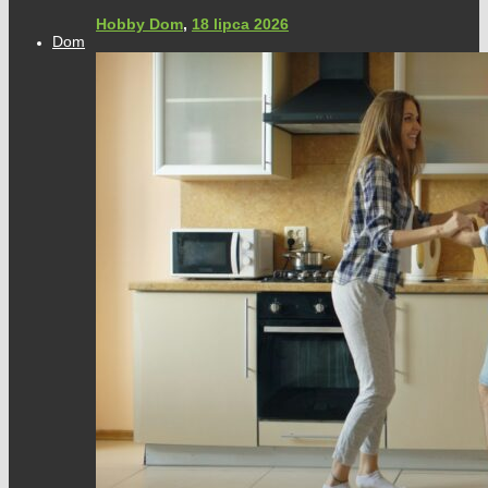
Hobby Dom
,
18 lipca 2026
Dom