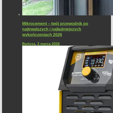
Mikrocement – twój przewodnik po
najtrwalszych i najładniejszych
wykończeniach 2026
Bartosz
,
2 marca 2026