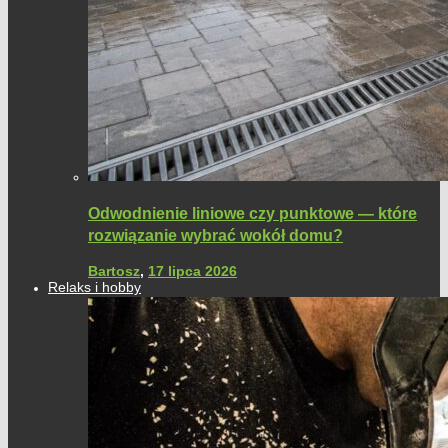
Odwodnienie liniowe czy punktowe — które
rozwiązanie wybrać wokół domu?
Bartosz
,
17 lipca 2026
Relaks i hobby