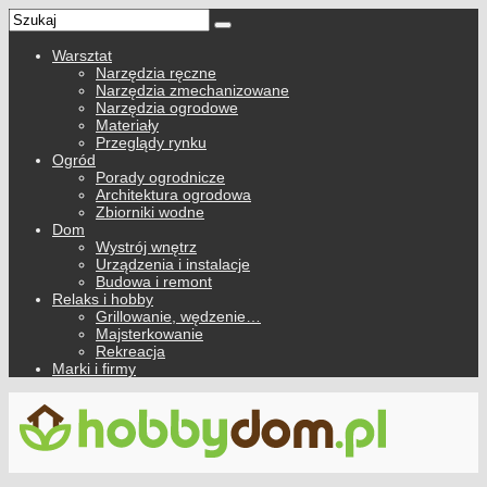
Warsztat
Narzędzia ręczne
Narzędzia zmechanizowane
Narzędzia ogrodowe
Materiały
Przeglądy rynku
Ogród
Porady ogrodnicze
Architektura ogrodowa
Zbiorniki wodne
Dom
Wystrój wnętrz
Urządzenia i instalacje
Budowa i remont
Relaks i hobby
Grillowanie, wędzenie…
Majsterkowanie
Rekreacja
Marki i firmy