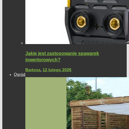
Jakie jest zastosowanie spawarek
inwertorowych?
Bartosz
,
12 lutego 2026
Ogród