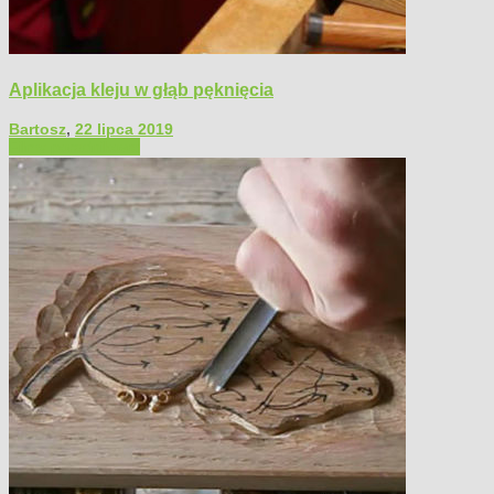
Aplikacja kleju w głąb pęknięcia
Bartosz
,
22 lipca 2019
Filmy poradnikowe