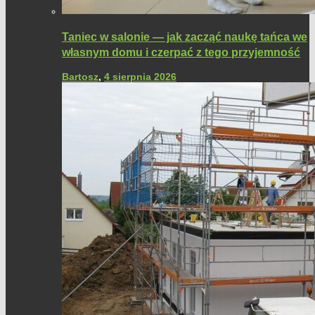
Taniec w salonie — jak zacząć naukę tańca we
własnym domu i czerpać z tego przyjemność
Bartosz
,
4 sierpnia 2026