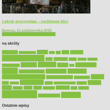
Lekcje snycerstwa – rzeźbienie liści
Bartosz
,
21 października 2018
Filmy poradnikowe
Majsterkowanie
na skróty
Bosch
akcesoria
dom
drewno
DIY
Black&Decker
dach
elektronarzędzia
farby
fototapety
garaż
jadalnia
kominek
kuchnia
kosiarki
malowanie
lampy
konserwacja
LED
meble
narzędzia
mieszkanie
meble ogrodowe
narzędzia ogrodowe
Ogród
narzędzia ręczne
ogrzewanie
oświetlenie
porady
okna
pilarki
podłogi
osprzęt
pilarki łańcuchowe
płytki
sypialnia
rolety
salon
remont
snycerka
taras
traktorki
urządzamy
łazienka
wystrój wnętrz
Ostatnie wpisy