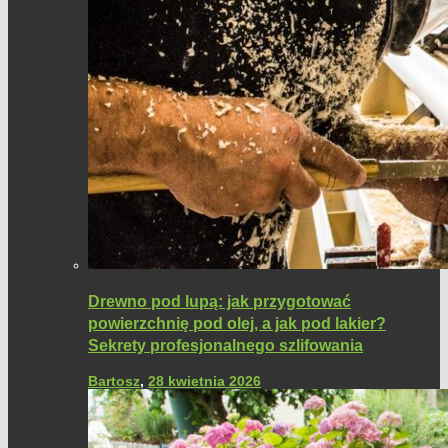
Drewno pod lupą: jak przygotować
powierzchnię pod olej, a jak pod lakier?
Sekrety profesjonalnego szlifowania
Bartosz
,
28 kwietnia 2026