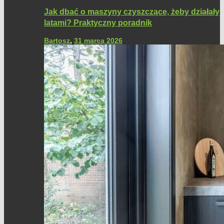
Jak dbać o maszyny czyszczące, żeby działały
latami? Praktyczny poradnik
Bartosz
,
31 marca 2026