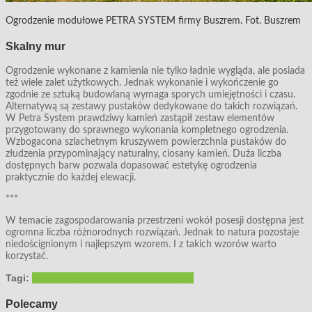
Ogrodzenie modułowe PETRA SYSTEM firmy Buszrem. Fot. Buszrem
Skalny mur
Ogrodzenie wykonane z kamienia nie tylko ładnie wygląda, ale posiada
też wiele zalet użytkowych. Jednak wykonanie i wykończenie go
zgodnie ze sztuką budowlaną wymaga sporych umiejętności i czasu.
Alternatywą są zestawy pustaków dedykowane do takich rozwiązań.
W Petra System prawdziwy kamień zastąpił zestaw elementów
przygotowany do sprawnego wykonania kompletnego ogrodzenia.
Wzbogacona szlachetnym kruszywem powierzchnia pustaków do
złudzenia przypominający naturalny, ciosany kamień. Duża liczba
dostępnych barw pozwala dopasować estetykę ogrodzenia
praktycznie do każdej elewacji.
***
W temacie zagospodarowania przestrzeni wokół posesji dostępna jest
ogromna liczba różnorodnych rozwiązań. Jednak to natura pozostaje
niedoścignionym i najlepszym wzorem. I z takich wzorów warto
korzystać.
Tagi:
aranżacja przestrzeni
Buszrem
Ogród
Polecamy