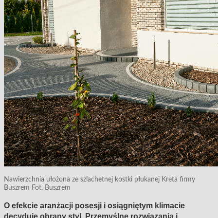
Nawierzchnia ułożona ze szlachetnej kostki płukanej Kreta firmy
Buszrem Fot. Buszrem
O efekcie aranżacji posesji i osiągniętym klimacie
decyduje obrany styl. Przemyślne rozwiązania i