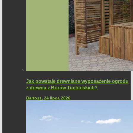
Jak powstaje drewniane wyposażenie ogrodu
z drewna z Borów Tucholskich?
Bartosz
,
24 lipca 2026