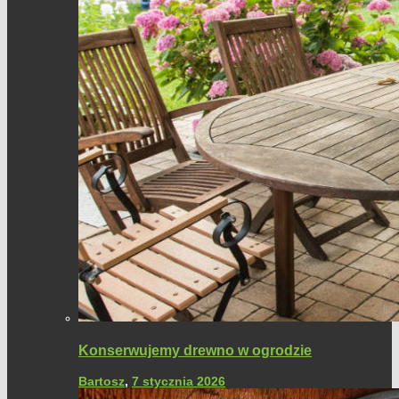
Konserwujemy drewno w ogrodzie
Bartosz
,
7 stycznia 2026