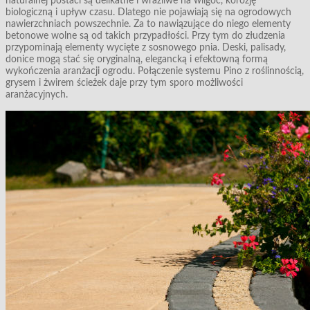
naturalnej postaci są delikatne i wrażliwe na wilgoć, korozję
biologiczną i upływ czasu. Dlatego nie pojawiają się na ogrodowych
nawierzchniach powszechnie. Za to nawiązujące do niego elementy
betonowe wolne są od takich przypadłości. Przy tym do złudzenia
przypominają elementy wycięte z sosnowego pnia. Deski, palisady,
donice mogą stać się oryginalną, elegancką i efektowną formą
wykończenia aranżacji ogrodu. Połączenie systemu Pino z roślinnością,
grysem i żwirem ścieżek daje przy tym sporo możliwości
aranżacyjnych.