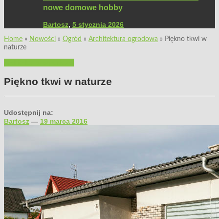
nowe domowe hobby
Bartosz
,
5 stycznia 2026
Home
»
Nowości
»
Ogród
»
Architektura ogrodowa
»
Piękno tkwi w
naturze
Architektura ogrodowa
Piękno tkwi w naturze
Udostępnij na:
Bartosz
—
19 marca 2016