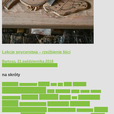
Lekcje snycerstwa – rzeźbienie liści
Bartosz
,
21 października 2018
Filmy poradnikowe
Majsterkowanie
na skróty
Bosch
akcesoria
dom
drewno
DIY
Black&Decker
dach
elektronarzędzia
farby
fototapety
garaż
jadalnia
kominek
kuchnia
kosiarki
malowanie
lampy
konserwacja
LED
meble
narzędzia
mieszkanie
meble ogrodowe
narzędzia ogrodowe
Ogród
narzędzia ręczne
ogrzewanie