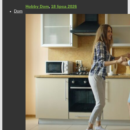
Hobby Dom
,
18 lipca 2026
Dom