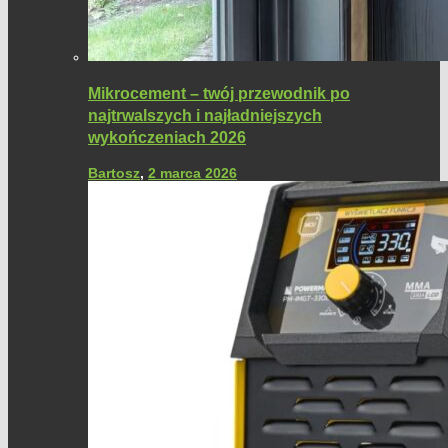
Mikrocement – twój przewodnik po
najtrwalszych i najładniejszych
wykończeniach 2026
Bartosz
,
2 marca 2026