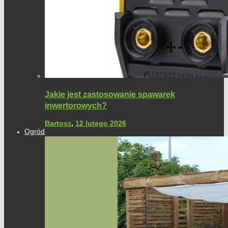
Jakie jest zastosowanie spawarek
inwertorowych?
Bartosz
,
12 lutego 2026
Ogród