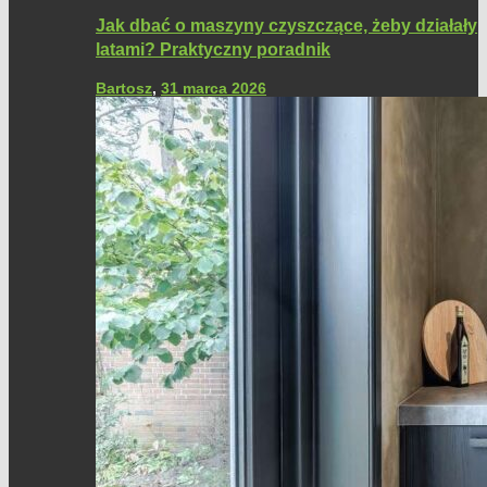
Jak dbać o maszyny czyszczące, żeby działały
latami? Praktyczny poradnik
Bartosz
,
31 marca 2026