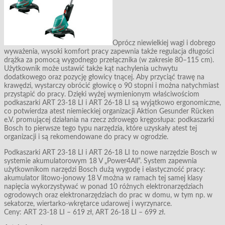
Oprócz niewielkiej wagi i dobrego
wyważenia, wysoki komfort pracy zapewnia także regulacja długości
drążka za pomocą wygodnego przełącznika (w zakresie 80–115 cm).
Użytkownik może ustawić także kąt nachylenia uchwytu
dodatkowego oraz pozycję głowicy tnącej. Aby przyciąć trawę na
krawędzi, wystarczy obrócić głowicę o 90 stopni i można natychmiast
przystąpić do pracy. Dzięki wyżej wymienionym właściwościom
podkaszarki ART 23-18 LI i ART 26-18 LI są wyjątkowo ergonomiczne,
co potwierdza atest niemieckiej organizacji Aktion Gesunder Rücken
e.V. promującej działania na rzecz zdrowego kręgosłupa: podkaszarki
Bosch to pierwsze tego typu narzędzia, które uzyskały atest tej
organizacji i są rekomendowane do pracy w ogrodzie.
Podkaszarki ART 23-18 LI i ART 26-18 LI to nowe narzędzie Bosch w
systemie akumulatorowym 18 V „Power4All“. System zapewnia
użytkownikom narzędzi Bosch dużą wygodę i elastyczność pracy:
akumulator litowo-jonowy 18 V można w ramach tej samej klasy
napięcia wykorzystywać w ponad 10 różnych elektronarzędziach
ogrodowych oraz elektronarzędziach do prac w domu, w tym np. w
sekatorze, wiertarko-wkrętarce udarowej i wyrzynarce.
Ceny: ART 23-18 LI – 619 zł, ART 26-18 LI – 699 zł.