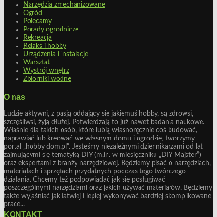
Narzędzia zmechanizowane
Ogród
Polecamy
Porady ogrodnicze
Rekreacja
Relaks i hobby
Urządzenia i instalacje
Warsztat
Wystrój wnętrz
Zbiorniki wodne
O nas
Ludzie aktywni, z pasją oddający się jakiemuś hobby, są zdrowsi,
szczęśliwsi, żyją dłużej. Potwierdzają to już nawet badania naukowe.
Właśnie dla takich osób, które lubią własnoręcznie coś budować,
naprawiać lub kreować we własnym domu i ogrodzie, tworzymy
portal „hobby dom.pl”. Jesteśmy niezależnymi dziennikarzami od lat
zajmującymi się tematyką DIY (m.in. w miesięczniku „DIY Majster”)
oraz ekspertami z branży narzędziowej. Będziemy pisać o narzędziach,
materiałach i sprzętach przydatnych podczas tego twórczego
działania. Chcemy też podpowiadać jak się posługiwać
poszczególnymi narzędziami oraz jakich używać materiałów. Będziemy
także wyjaśniać jak łatwiej i lepiej wykonywać bardziej skomplikowane
prace...
KONTAKT