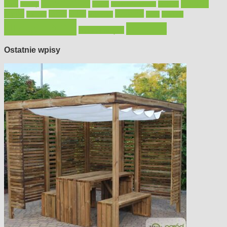
oświetlenie
porady
okna
pilarki
podłogi
osprzęt
pilarki łańcuchowe
płytki
sypialnia
rolety
salon
remont
snycerka
taras
traktorki
urządzamy
łazienka
wystrój wnętrz
Ostatnie wpisy