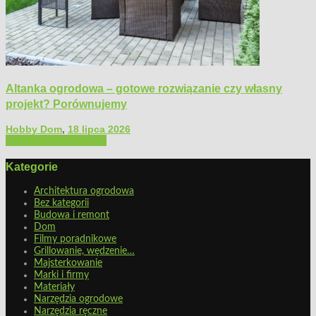
Altanka ogrodowa – gotowe rozwiązanie czy własny
projekt? Porównujemy
Hobby Dom
,
18 lipca 2026
Architektura ogrodowa
Kategorie
Architektura ogrodowa
Bez kategorii
Budowa i remont
Dom
Filmy poradnikowe
Grillowanie, wędzenie…
Majsterkowanie
Marki i firmy
Materiały
Narzędzia ogrodowe
Narzędzia ręczne