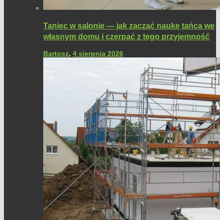
Taniec w salonie — jak zacząć naukę tańca we
własnym domu i czerpać z tego przyjemność
Bartosz
,
4 sierpnia 2026