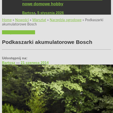
nowe domowe hobby
Bartosz
,
5 stycznia 2026
Home
»
Nowości
»
Warsztat
»
Narzędzia ogrodowe
»
Podkaszarki
akumulatorowe Bosch
Narzędzia ogrodowe
Podkaszarki akumulatorowe Bosch
Udostępnij na:
Bartosz
—
21 czerwca 2014