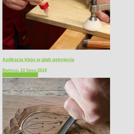
Aplikacja kleju w głąb pęknięcia
Bartosz
,
22 lipca 2019
Filmy poradnikowe