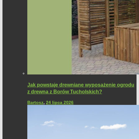
Jak powstaje drewniane wyposażenie ogrodu
z drewna z Borów Tucholskich?
Bartosz
,
24 lipca 2026