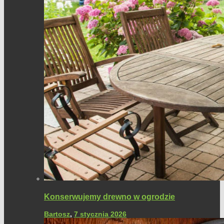
Konserwujemy drewno w ogrodzie
Bartosz
,
7 stycznia 2026