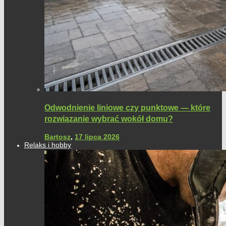
Odwodnienie liniowe czy punktowe — które
rozwiązanie wybrać wokół domu?
Bartosz
,
17 lipca 2026
Relaks i hobby