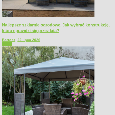
Najlepsze szklarnie ogrodowe. Jak wybrać konstrukcję,
która sprawdzi się przez lata?
Bartosz
,
22 lipca 2026
Ogród