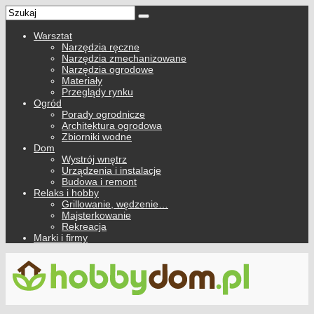
Warsztat
Narzędzia ręczne
Narzędzia zmechanizowane
Narzędzia ogrodowe
Materiały
Przeglądy rynku
Ogród
Porady ogrodnicze
Architektura ogrodowa
Zbiorniki wodne
Dom
Wystrój wnętrz
Urządzenia i instalacje
Budowa i remont
Relaks i hobby
Grillowanie, wędzenie…
Majsterkowanie
Rekreacja
Marki i firmy