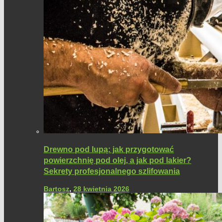
Drewno pod lupą: jak przygotować
powierzchnię pod olej, a jak pod lakier?
Sekrety profesjonalnego szlifowania
Bartosz
,
28 kwietnia 2026