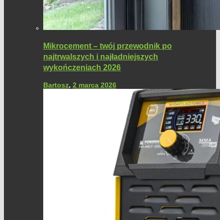
Mikrocement – twój przewodnik po
najtrwalszych i najładniejszych
wykończeniach 2026
Bartosz
,
2 marca 2026