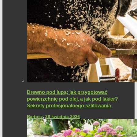
Drewno pod lupą: jak przygotować
powierzchnię pod olej, a jak pod lakier?
Sekrety profesjonalnego szlifowania
Bartosz
,
28 kwietnia 2026