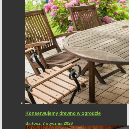
Konserwujemy drewno w ogrodzie
Bartosz
,
7 stycznia 2026