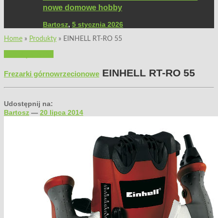
nowe domowe hobby
Bartosz
,
5 stycznia 2026
Home
»
Produkty
»
EINHELL RT-RO 55
Przeglądy rynku
EINHELL RT-RO 55
Frezarki górnowrzecionowe
Udostępnij na:
Bartosz
—
20 lipca 2014