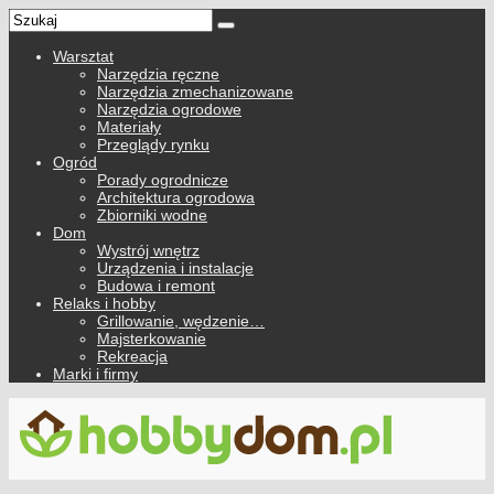
Warsztat
Narzędzia ręczne
Narzędzia zmechanizowane
Narzędzia ogrodowe
Materiały
Przeglądy rynku
Ogród
Porady ogrodnicze
Architektura ogrodowa
Zbiorniki wodne
Dom
Wystrój wnętrz
Urządzenia i instalacje
Budowa i remont
Relaks i hobby
Grillowanie, wędzenie…
Majsterkowanie
Rekreacja
Marki i firmy