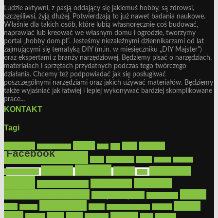
Ludzie aktywni, z pasją oddający się jakiemuś hobby, są zdrowsi,
szczęśliwsi, żyją dłużej. Potwierdzają to już nawet badania naukowe.
Właśnie dla takich osób, które lubią własnoręcznie coś budować,
naprawiać lub kreować we własnym domu i ogrodzie, tworzymy
portal „hobby dom.pl”. Jesteśmy niezależnymi dziennikarzami od lat
zajmującymi się tematyką DIY (m.in. w miesięczniku „DIY Majster”)
oraz ekspertami z branży narzędziowej. Będziemy pisać o narzędziach,
materiałach i sprzętach przydatnych podczas tego twórczego
działania. Chcemy też podpowiadać jak się posługiwać
poszczególnymi narzędziami oraz jakich używać materiałów. Będziemy
także wyjaśniać jak łatwiej i lepiej wykonywać bardziej skomplikowane
prace...
KONTAKT
Tagi
Bosch
akcesoria
dom
drewno
DIY
Black&Decker
dach
Facebook
elektronarzędzia
farby
fototapety
garaż
jadalnia
kominek
kuchnia
kosiarki
malowanie
lampy
konserwacja
LED
Get the Facebook Likebox Slider Pro for WordPress
meble
narzędzia
mieszkanie
meble ogrodowe
narzędzia ogrodowe
Ogród
narzędzia ręczne
ogrzewanie
oświetlenie
porady
okna
pilarki
podłogi
osprzęt
pilarki łańcuchowe
płytki
sypialnia
rolety
salon
remont
snycerka
taras
traktorki