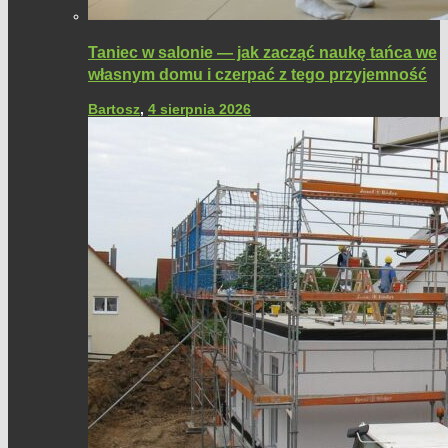
Taniec w salonie — jak zacząć naukę tańca we
własnym domu i czerpać z tego przyjemność
Bartosz
,
4 sierpnia 2026