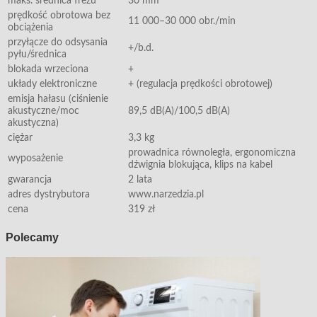
maks. średnica frezu
30 mm
prędkość obrotowa bez
11 000–30 000 obr./min
obciążenia
przyłącze do odsysania
+/b.d.
pyłu/średnica
blokada wrzeciona
+
układy elektroniczne
+ (regulacja prędkości obrotowej)
emisja hałasu (ciśnienie
akustyczne/moc
89,5 dB(A)/100,5 dB(A)
akustyczna)
ciężar
3,3 kg
prowadnica równoległa, ergonomiczna
wyposażenie
dźwignia blokująca, klips na kabel
gwarancja
2 lata
adres dystrybutora
www.narzedzia.pl
cena
319 zł
Polecamy