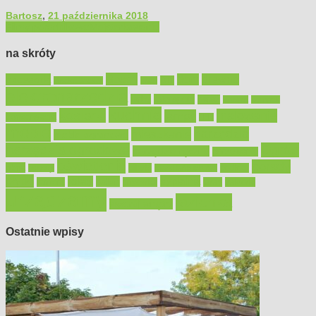
Bartosz
,
21 października 2018
Filmy poradnikowe
Majsterkowanie
na skróty
Bosch
akcesoria
dom
drewno
DIY
Black&Decker
dach
elektronarzędzia
farby
fototapety
garaż
jadalnia
kominek
kuchnia
kosiarki
malowanie
lampy
konserwacja
LED
meble
narzędzia
mieszkanie
meble ogrodowe
narzędzia ogrodowe
Ogród
narzędzia ręczne
ogrzewanie
oświetlenie
porady
okna
pilarki
podłogi
osprzęt
pilarki łańcuchowe
płytki
sypialnia
rolety
salon
remont
snycerka
taras
traktorki
urządzamy
łazienka
wystrój wnętrz
Ostatnie wpisy