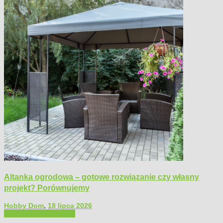
Altanka ogrodowa – gotowe rozwiązanie czy własny
projekt? Porównujemy
Hobby Dom
,
18 lipca 2026
Architektura ogrodowa