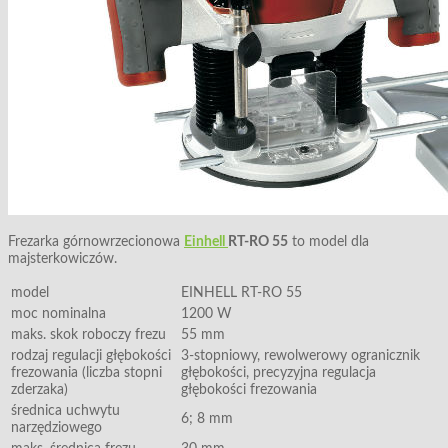
Frezarka górnowrzecionowa
Einhell
RT-RO 55
to model dla
majsterkowiczów.
model
EINHELL RT-RO 55
moc nominalna
1200 W
maks. skok roboczy frezu
55 mm
rodzaj regulacji głębokości
3-stopniowy, rewolwerowy ogranicznik
frezowania (liczba stopni
głębokości, precyzyjna regulacja
zderzaka)
głębokości frezowania
średnica uchwytu
6; 8 mm
narzędziowego