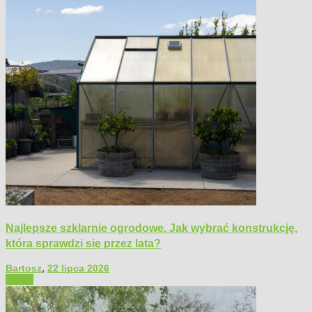
Najlepsze szklarnie ogrodowe. Jak wybrać konstrukcję,
która sprawdzi się przez lata?
Bartosz
,
22 lipca 2026
Ogród