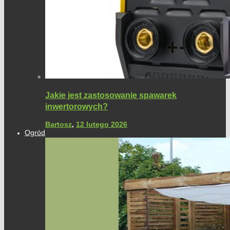
Jakie jest zastosowanie spawarek
inwertorowych?
Bartosz
,
12 lutego 2026
Ogród