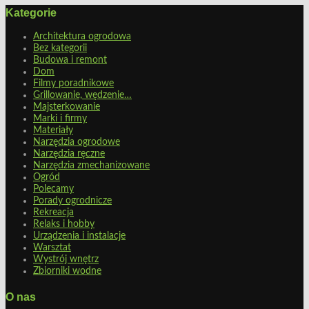
Kategorie
Architektura ogrodowa
Bez kategorii
Budowa i remont
Dom
Filmy poradnikowe
Grillowanie, wędzenie…
Majsterkowanie
Marki i firmy
Materiały
Narzędzia ogrodowe
Narzędzia ręczne
Narzędzia zmechanizowane
Ogród
Polecamy
Porady ogrodnicze
Rekreacja
Relaks i hobby
Urządzenia i instalacje
Warsztat
Wystrój wnętrz
Zbiorniki wodne
O nas