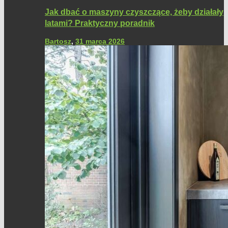
Jak dbać o maszyny czyszczące, żeby działały
latami? Praktyczny poradnik
Bartosz
,
31 marca 2026