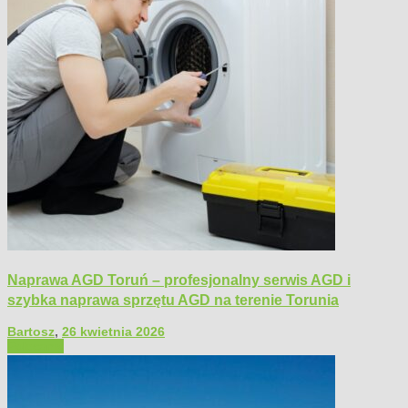
Naprawa AGD Toruń – profesjonalny serwis AGD i
szybka naprawa sprzętu AGD na terenie Torunia
Bartosz
,
26 kwietnia 2026
Polecamy