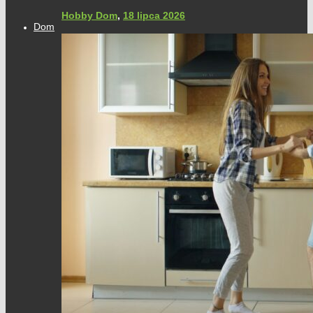
Hobby Dom
,
18 lipca 2026
Dom