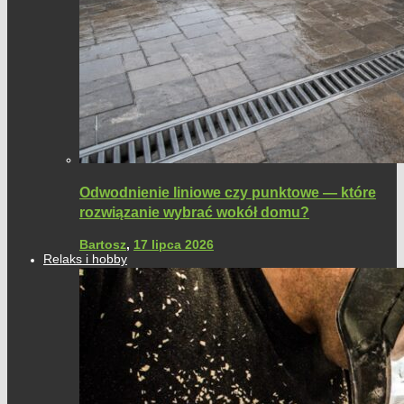
Odwodnienie liniowe czy punktowe — które
rozwiązanie wybrać wokół domu?
Bartosz
,
17 lipca 2026
Relaks i hobby