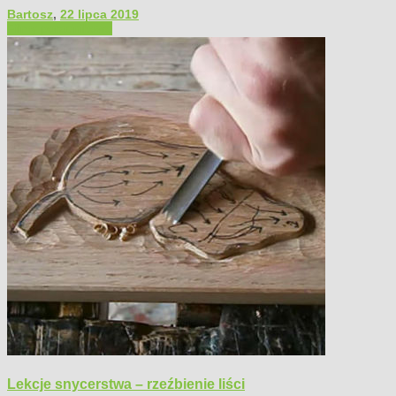
Bartosz
,
22 lipca 2019
Filmy poradnikowe
Lekcje snycerstwa – rzeźbienie liści