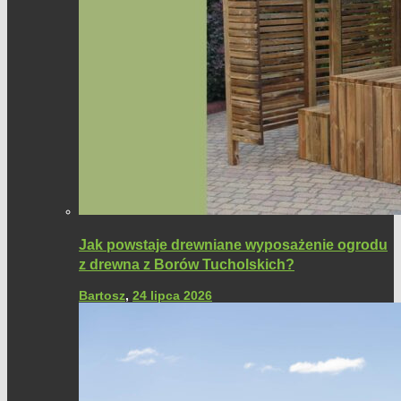
Jak powstaje drewniane wyposażenie ogrodu
z drewna z Borów Tucholskich?
Bartosz
,
24 lipca 2026