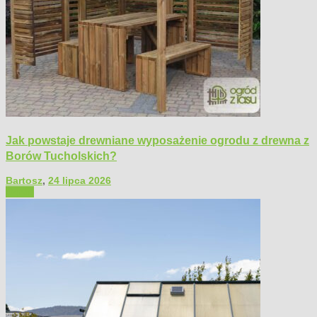
Jak powstaje drewniane wyposażenie ogrodu z drewna z
Borów Tucholskich?
Bartosz
,
24 lipca 2026
Ogród