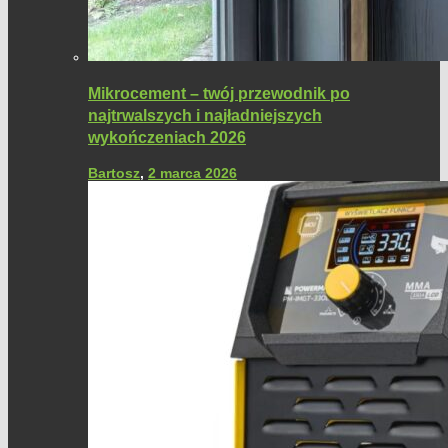
Mikrocement – twój przewodnik po
najtrwalszych i najładniejszych
wykończeniach 2026
Bartosz
,
2 marca 2026