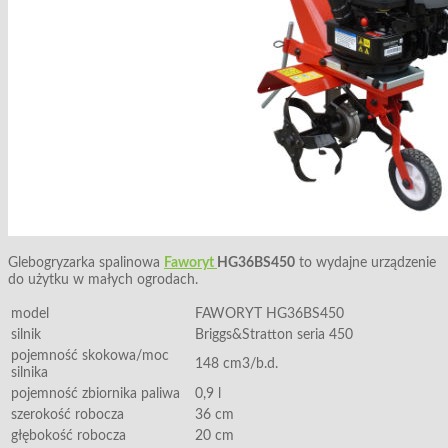
Glebogryzarka spalinowa
Faworyt
HG36BS450
to wydajne urządzenie
do użytku w małych ogrodach.
model
FAWORYT HG36BS450
silnik
Briggs&Stratton seria 450
pojemność skokowa/moc
148 cm3/b.d.
silnika
pojemność zbiornika paliwa
0,9 l
szerokość robocza
36 cm
głębokość robocza
20 cm