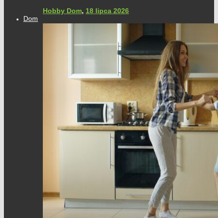
Hobby Dom
,
18 lipca 2026
Dom