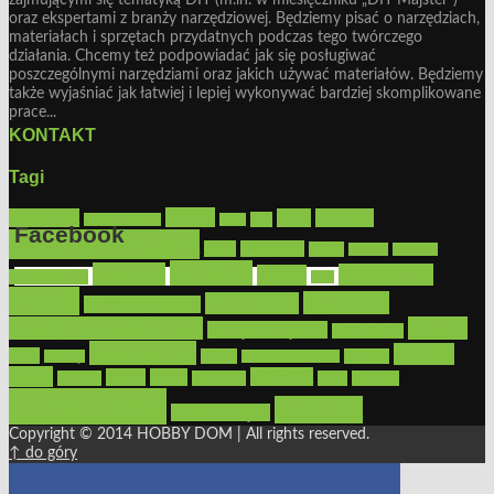
zajmującymi się tematyką DIY (m.in. w miesięczniku „DIY Majster”)
oraz ekspertami z branży narzędziowej. Będziemy pisać o narzędziach,
materiałach i sprzętach przydatnych podczas tego twórczego
działania. Chcemy też podpowiadać jak się posługiwać
poszczególnymi narzędziami oraz jakich używać materiałów. Będziemy
także wyjaśniać jak łatwiej i lepiej wykonywać bardziej skomplikowane
prace...
KONTAKT
Tagi
Bosch
akcesoria
dom
drewno
DIY
Black&Decker
dach
Facebook
elektronarzędzia
farby
fototapety
garaż
jadalnia
kominek
kuchnia
kosiarki
malowanie
lampy
konserwacja
LED
Get the Facebook Likebox Slider Pro for WordPress
meble
narzędzia
mieszkanie
meble ogrodowe
narzędzia ogrodowe
Ogród
narzędzia ręczne
ogrzewanie
oświetlenie
porady
okna
pilarki
podłogi
osprzęt
pilarki łańcuchowe
płytki
sypialnia
rolety
salon
remont
snycerka
taras
traktorki
urządzamy
łazienka
wystrój wnętrz
Copyright © 2014 HOBBY DOM | All rights reserved.
↑ do góry