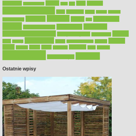
Bosch
akcesoria
dom
drewno
DIY
Black&Decker
dach
elektronarzędzia
farby
fototapety
garaż
jadalnia
kominek
kuchnia
kosiarki
malowanie
lampy
konserwacja
LED
meble
narzędzia
mieszkanie
meble ogrodowe
narzędzia ogrodowe
Ogród
narzędzia ręczne
ogrzewanie
oświetlenie
porady
okna
pilarki
podłogi
osprzęt
pilarki łańcuchowe
płytki
sypialnia
rolety
salon
remont
snycerka
taras
traktorki
urządzamy
łazienka
wystrój wnętrz
Ostatnie wpisy