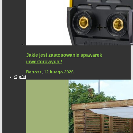
Jakie jest zastosowanie spawarek
inwertorowych?
Bartosz
,
12 lutego 2026
Ogród