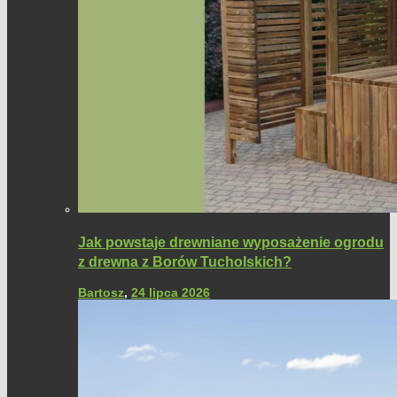
Jak powstaje drewniane wyposażenie ogrodu
z drewna z Borów Tucholskich?
Bartosz
,
24 lipca 2026