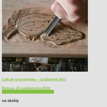
Lekcje snycerstwa – rzeźbienie liści
Bartosz
,
21 października 2018
Filmy poradnikowe
Majsterkowanie
na skróty