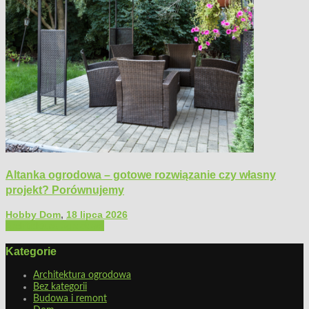
Altanka ogrodowa – gotowe rozwiązanie czy własny
projekt? Porównujemy
Hobby Dom
,
18 lipca 2026
Architektura ogrodowa
Kategorie
Architektura ogrodowa
Bez kategorii
Budowa i remont