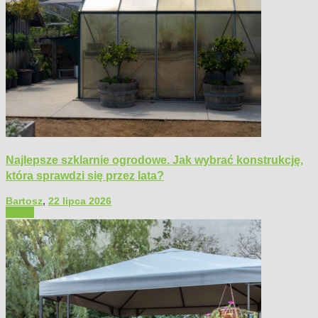
Najlepsze szklarnie ogrodowe. Jak wybrać konstrukcję,
która sprawdzi się przez lata?
Bartosz
,
22 lipca 2026
Ogród