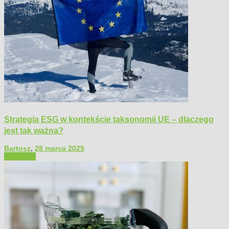
Strategia ESG w kontekście taksonomii UE – dlaczego
jest tak ważna?
Bartosz
,
28 marca 2025
Polecamy