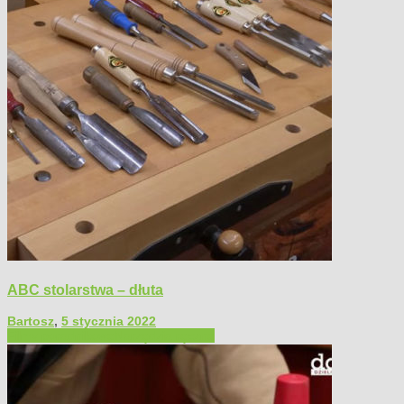
ABC stolarstwa – dłuta
Bartosz
,
5 stycznia 2022
Filmy poradnikowe
Narzędzia ręczne