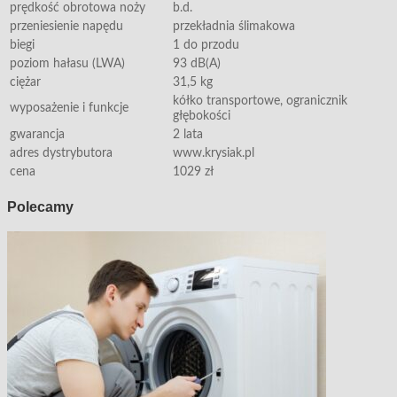
prędkość obrotowa noży
b.d.
przeniesienie napędu
przekładnia ślimakowa
biegi
1 do przodu
poziom hałasu (LWA)
93 dB(A)
ciężar
31,5 kg
kółko transportowe, ogranicznik
wyposażenie i funkcje
głębokości
gwarancja
2 lata
adres dystrybutora
www.krysiak.pl
cena
1029 zł
Polecamy