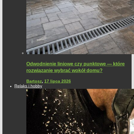
Odwodnienie liniowe czy punktowe — które
rozwiązanie wybrać wokół domu?
Bartosz
,
17 lipca 2026
Relaks i hobby