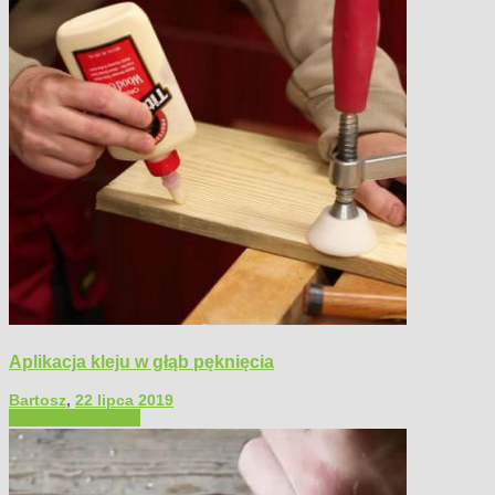
Aplikacja kleju w głąb pęknięcia
Bartosz
,
22 lipca 2019
Filmy poradnikowe