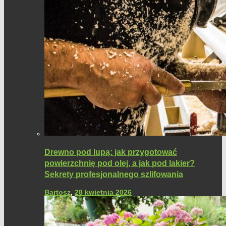
Drewno pod lupą: jak przygotować
powierzchnię pod olej, a jak pod lakier?
Sekrety profesjonalnego szlifowania
Bartosz
,
28 kwietnia 2026