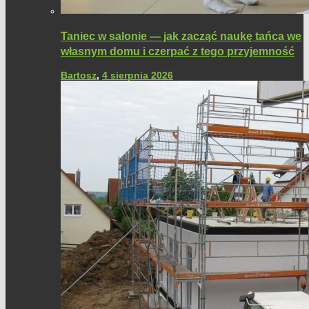
Taniec w salonie — jak zacząć naukę tańca we
własnym domu i czerpać z tego przyjemność
Bartosz
,
4 sierpnia 2026