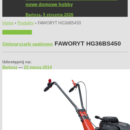
nowe domowe hobby
Bartosz
,
5 stycznia 2026
Home
»
Produkty
»
FAWORYT HG36BS450
Przeglądy rynku
FAWORYT HG36BS450
Glebogryzarki spalinowe
Udostępnij na:
Bartosz
—
23 marca 2014