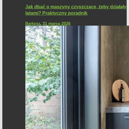
Jak dbać o maszyny czyszczące, żeby działały
latami? Praktyczny poradnik
Bartosz
,
31 marca 2026