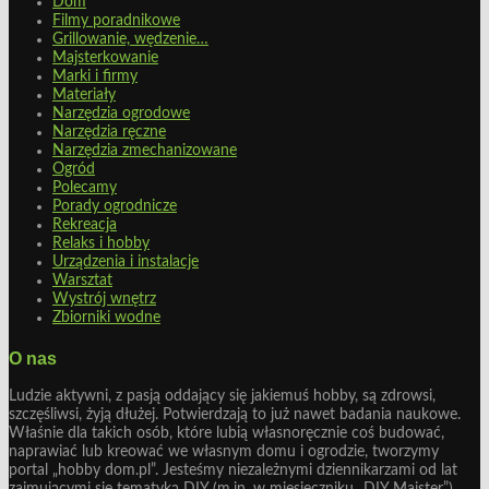
Dom
Filmy poradnikowe
Grillowanie, wędzenie…
Majsterkowanie
Marki i firmy
Materiały
Narzędzia ogrodowe
Narzędzia ręczne
Narzędzia zmechanizowane
Ogród
Polecamy
Porady ogrodnicze
Rekreacja
Relaks i hobby
Urządzenia i instalacje
Warsztat
Wystrój wnętrz
Zbiorniki wodne
O nas
Ludzie aktywni, z pasją oddający się jakiemuś hobby, są zdrowsi,
szczęśliwsi, żyją dłużej. Potwierdzają to już nawet badania naukowe.
Właśnie dla takich osób, które lubią własnoręcznie coś budować,
naprawiać lub kreować we własnym domu i ogrodzie, tworzymy
portal „hobby dom.pl”. Jesteśmy niezależnymi dziennikarzami od lat