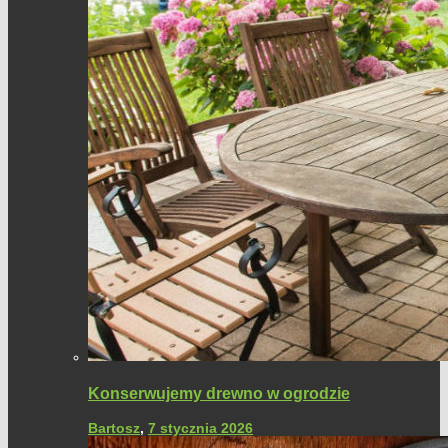
Konserwujemy drewno w ogrodzie
Bartosz
,
7 stycznia 2026