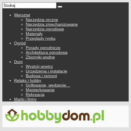
Warsztat
Narzędzia ręczne
Narzędzia zmechanizowane
Narzędzia ogrodowe
Materiały
Przeglądy rynku
Ogród
Porady ogrodnicze
Architektura ogrodowa
Zbiorniki wodne
Dom
Wystrój wnętrz
Urządzenia i instalacje
Budowa i remont
Relaks i hobby
Grillowanie, wędzenie…
Majsterkowanie
Rekreacja
Marki i firmy