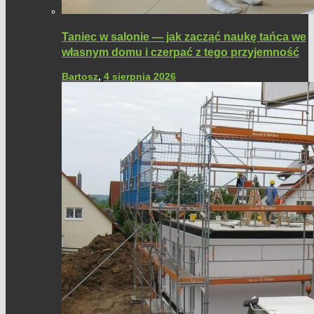
Taniec w salonie — jak zacząć naukę tańca we
własnym domu i czerpać z tego przyjemność
Bartosz
,
4 sierpnia 2026