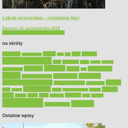
Lekcje snycerstwa – rzeźbienie liści
Bartosz
,
21 października 2018
Filmy poradnikowe
Majsterkowanie
na skróty
Bosch
akcesoria
dom
drewno
DIY
Black&Decker
dach
elektronarzędzia
farby
fototapety
garaż
jadalnia
kominek
kuchnia
kosiarki
malowanie
lampy
konserwacja
LED
meble
narzędzia
mieszkanie
meble ogrodowe
narzędzia ogrodowe
Ogród
narzędzia ręczne
ogrzewanie
oświetlenie
porady
okna
pilarki
podłogi
osprzęt
pilarki łańcuchowe
płytki
sypialnia
rolety
salon
remont
snycerka
taras
traktorki
urządzamy
łazienka
wystrój wnętrz
Ostatnie wpisy