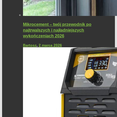
Mikrocement – twój przewodnik po
najtrwalszych i najładniejszych
wykończeniach 2026
Bartosz
,
2 marca 2026