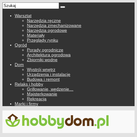
Warsztat
Narzędzia ręczne
Narzędzia zmechanizowane
Narzędzia ogrodowe
Materiały
Przeglądy rynku
Ogród
Porady ogrodnicze
Architektura ogrodowa
Zbiorniki wodne
Dom
Wystrój wnętrz
Urządzenia i instalacje
Budowa i remont
Relaks i hobby
Grillowanie, wędzenie…
Majsterkowanie
Rekreacja
Marki i firmy