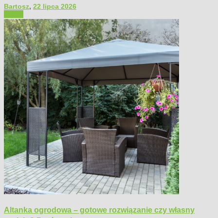
Bartosz
,
22 lipca 2026
Ogród
Altanka ogrodowa – gotowe rozwiązanie czy własny