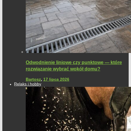
Odwodnienie liniowe czy punktowe — które
rozwiązanie wybrać wokół domu?
Bartosz
,
17 lipca 2026
Relaks i hobby