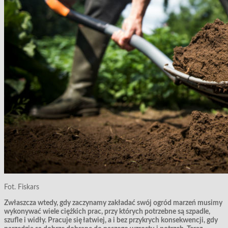
Fot. Fiskars
Zwłaszcza wtedy, gdy zaczynamy zakładać swój ogród marzeń musimy
wykonywać wiele ciężkich prac, przy których potrzebne są szpadle,
szufle i widły. Pracuje się łatwiej, a i bez przykrych konsekwencji, gdy