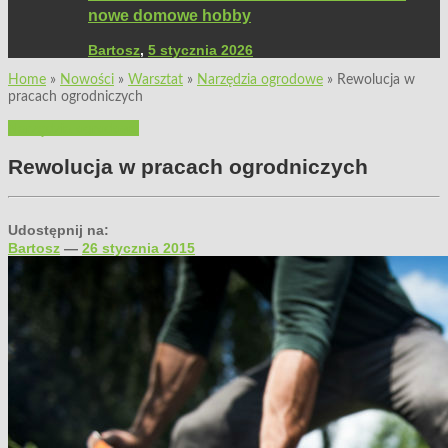
nowe domowe hobby
Bartosz
,
5 stycznia 2026
Home
»
Nowości
»
Warsztat
»
Narzędzia ogrodowe
»
Rewolucja w
pracach ogrodniczych
Narzędzia ogrodowe
Rewolucja w pracach ogrodniczych
Udostępnij na:
Bartosz
—
26 stycznia 2015