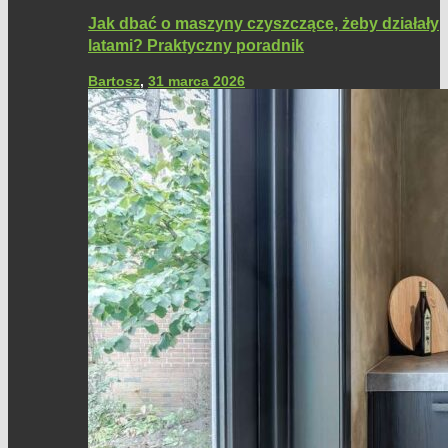
Jak dbać o maszyny czyszczące, żeby działały
latami? Praktyczny poradnik
Bartosz
,
31 marca 2026