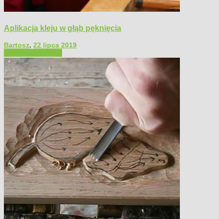
Aplikacja kleju w głąb pęknięcia
Bartosz
,
22 lipca 2019
Filmy poradnikowe