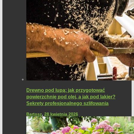
Drewno pod lupą: jak przygotować
powierzchnię pod olej, a jak pod lakier?
Sekrety profesjonalnego szlifowania
Bartosz
,
28 kwietnia 2026