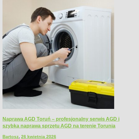
Naprawa AGD Toruń – profesjonalny serwis AGD i
szybka naprawa sprzętu AGD na terenie Torunia
Bartosz
,
26 kwietnia 2026