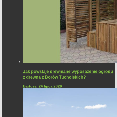
Jak powstaje drewniane wyposażenie ogrodu
z drewna z Borów Tucholskich?
Bartosz
,
24 lipca 2026