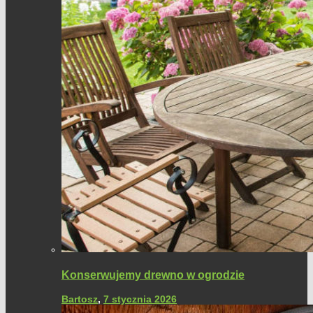
Konserwujemy drewno w ogrodzie
Bartosz
,
7 stycznia 2026