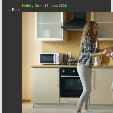
Hobby Dom
,
18 lipca 2026
Dom