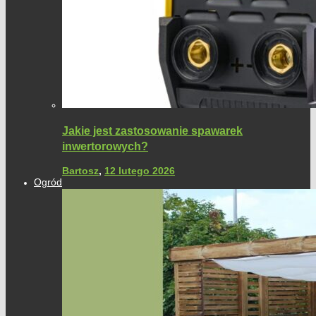
Jakie jest zastosowanie spawarek
inwertorowych?
Bartosz
,
12 lutego 2026
Ogród