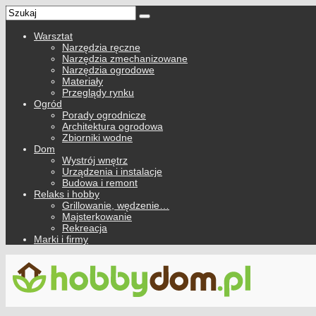
Warsztat
Narzędzia ręczne
Narzędzia zmechanizowane
Narzędzia ogrodowe
Materiały
Przeglądy rynku
Ogród
Porady ogrodnicze
Architektura ogrodowa
Zbiorniki wodne
Dom
Wystrój wnętrz
Urządzenia i instalacje
Budowa i remont
Relaks i hobby
Grillowanie, wędzenie…
Majsterkowanie
Rekreacja
Marki i firmy