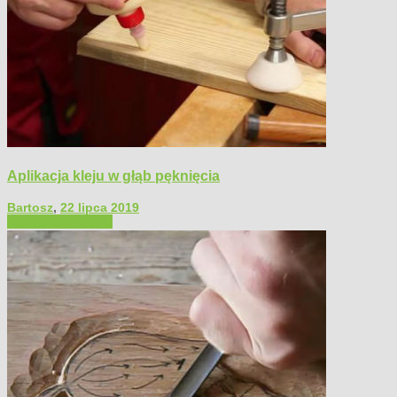
Aplikacja kleju w głąb pęknięcia
Bartosz
,
22 lipca 2019
Filmy poradnikowe