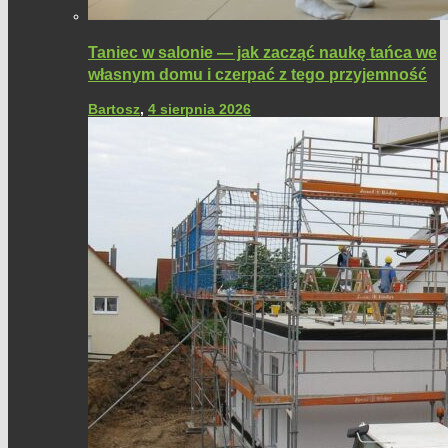
Taniec w salonie — jak zacząć naukę tańca we
własnym domu i czerpać z tego przyjemność
Bartosz
,
4 sierpnia 2026