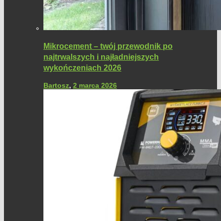
Mikrocement – twój przewodnik po
najtrwalszych i najładniejszych
wykończeniach 2026
Bartosz
,
2 marca 2026