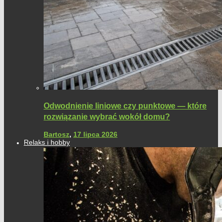
Odwodnienie liniowe czy punktowe — które
rozwiązanie wybrać wokół domu?
Bartosz
,
17 lipca 2026
Relaks i hobby