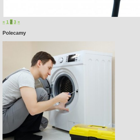
«
1
2
3
»
Polecamy