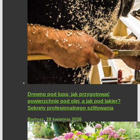
Drewno pod lupą: jak przygotować
powierzchnię pod olej, a jak pod lakier?
Sekrety profesjonalnego szlifowania
Bartosz
,
28 kwietnia 2026