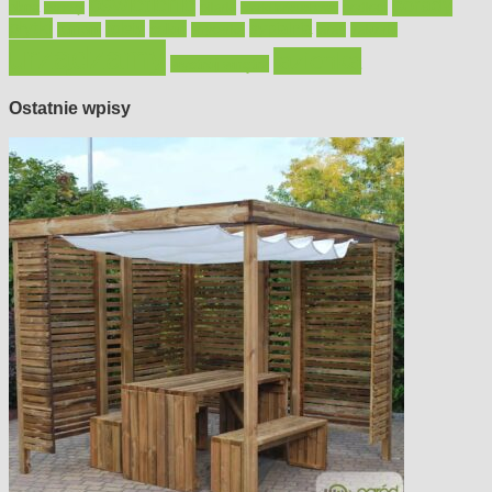
oświetlenie
porady
okna
pilarki
podłogi
osprzęt
pilarki łańcuchowe
płytki
sypialnia
rolety
salon
remont
snycerka
taras
traktorki
urządzamy
łazienka
wystrój wnętrz
Ostatnie wpisy