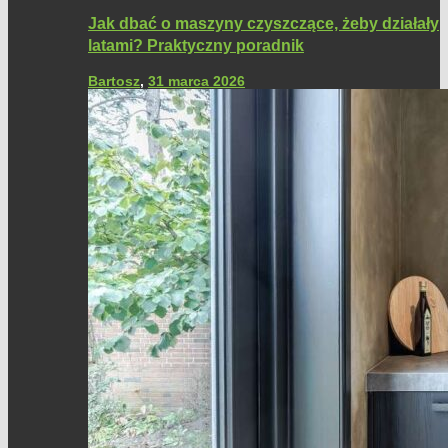
Jak dbać o maszyny czyszczące, żeby działały
latami? Praktyczny poradnik
Bartosz
,
31 marca 2026