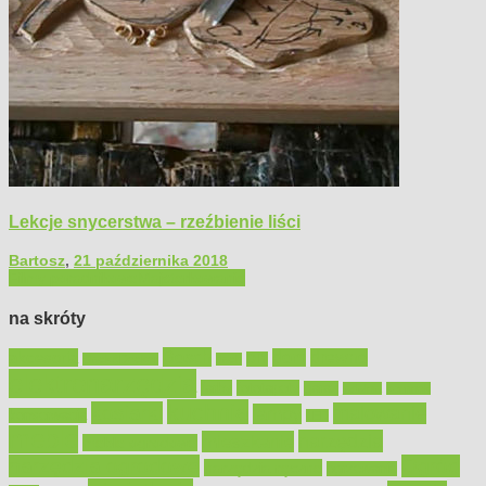
Lekcje snycerstwa – rzeźbienie liści
Bartosz
,
21 października 2018
Filmy poradnikowe
Majsterkowanie
na skróty
Bosch
akcesoria
dom
drewno
DIY
Black&Decker
dach
elektronarzędzia
farby
fototapety
garaż
jadalnia
kominek
kuchnia
kosiarki
malowanie
lampy
konserwacja
LED
meble
narzędzia
mieszkanie
meble ogrodowe
narzędzia ogrodowe
Ogród
narzędzia ręczne
ogrzewanie