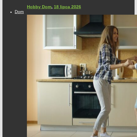
Hobby Dom
,
18 lipca 2026
Dom