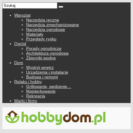
Warsztat
Narzędzia ręczne
Narzędzia zmechanizowane
Narzędzia ogrodowe
Materiały
Przeglądy rynku
Ogród
Porady ogrodnicze
Architektura ogrodowa
Zbiorniki wodne
Dom
Wystrój wnętrz
Urządzenia i instalacje
Budowa i remont
Relaks i hobby
Grillowanie, wędzenie…
Majsterkowanie
Rekreacja
Marki i firmy