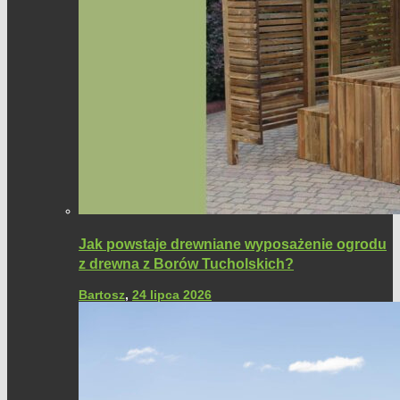
Jak powstaje drewniane wyposażenie ogrodu
z drewna z Borów Tucholskich?
Bartosz
,
24 lipca 2026