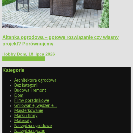
Altanka ogrodowa – gotowe rozwiązanie czy własny
projekt? Porównujemy
Hobby Dom
,
18 lipca 2026
Architektura ogrodowa
Kategorie
Architektura ogrodowa
Bez kategorii
Budowa i remont
Dom
Filmy poradnikowe
Grillowanie, wędzenie…
Majsterkowanie
Marki i firmy
Materiały
Narzędzia ogrodowe
Narzędzia ręczne