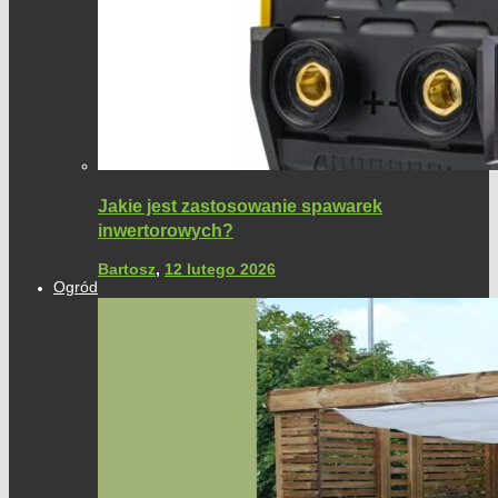
Jakie jest zastosowanie spawarek
inwertorowych?
Bartosz
,
12 lutego 2026
Ogród