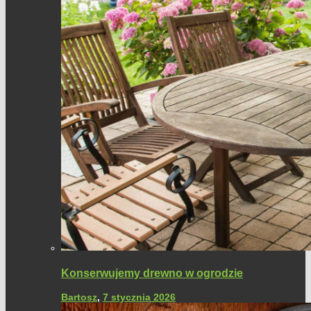
Konserwujemy drewno w ogrodzie
Bartosz
,
7 stycznia 2026