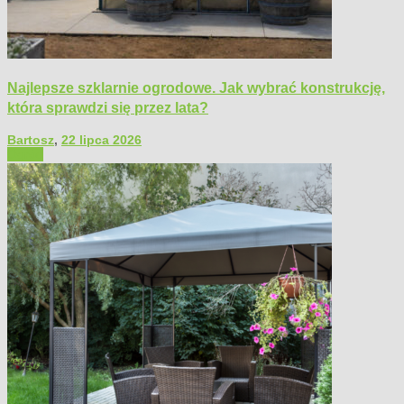
Najlepsze szklarnie ogrodowe. Jak wybrać konstrukcję,
która sprawdzi się przez lata?
Bartosz
,
22 lipca 2026
Ogród