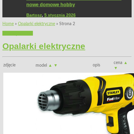
nowe domowe hobby
Bartosz
,
5 stycznia 2026
Home
»
Opalarki elektryczne
»
Strona 2
Przeglądy rynku
Opalarki elektryczne
cena
▲
zdjęcie
opis
model
▲
▼
▼