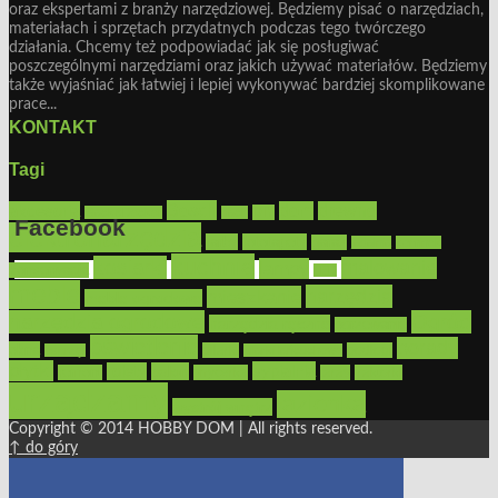
oraz ekspertami z branży narzędziowej. Będziemy pisać o narzędziach,
materiałach i sprzętach przydatnych podczas tego twórczego
działania. Chcemy też podpowiadać jak się posługiwać
poszczególnymi narzędziami oraz jakich używać materiałów. Będziemy
także wyjaśniać jak łatwiej i lepiej wykonywać bardziej skomplikowane
prace...
KONTAKT
Tagi
Bosch
akcesoria
dom
drewno
DIY
Black&Decker
dach
Facebook
elektronarzędzia
farby
fototapety
garaż
jadalnia
kominek
kuchnia
kosiarki
malowanie
lampy
konserwacja
LED
Get the Facebook Likebox Slider Pro for WordPress
meble
narzędzia
mieszkanie
meble ogrodowe
narzędzia ogrodowe
Ogród
narzędzia ręczne
ogrzewanie
oświetlenie
porady
okna
pilarki
podłogi
osprzęt
pilarki łańcuchowe
płytki
sypialnia
rolety
salon
remont
snycerka
taras
traktorki
urządzamy
łazienka
wystrój wnętrz
Copyright © 2014 HOBBY DOM | All rights reserved.
↑ do góry