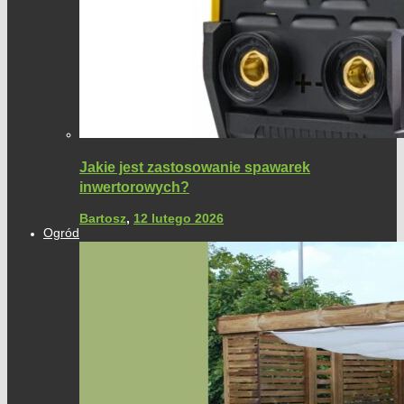
Jakie jest zastosowanie spawarek
inwertorowych?
Bartosz
,
12 lutego 2026
Ogród