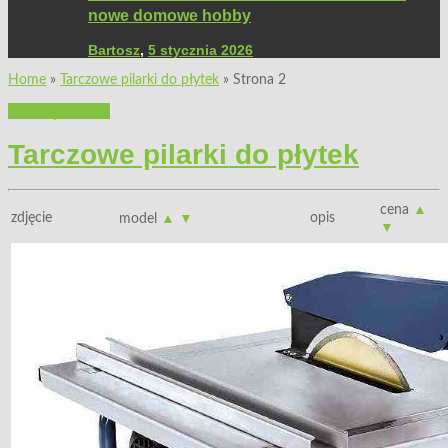
nowe domowe hobby
Bartosz
,
5 stycznia 2026
Home
»
Tarczowe pilarki do płytek
»
Strona 2
Przeglądy rynku
Tarczowe pilarki do płytek
cena
▲
zdjęcie
opis
model
▲
▼
▼