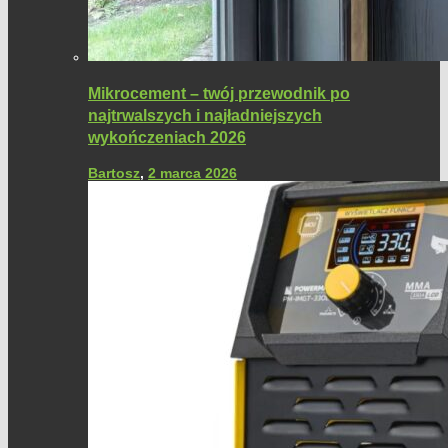
Mikrocement – twój przewodnik po
najtrwalszych i najładniejszych
wykończeniach 2026
Bartosz
,
2 marca 2026