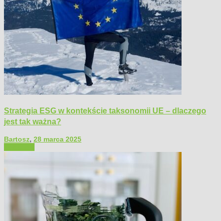
Strategia ESG w kontekście taksonomii UE – dlaczego
jest tak ważna?
Bartosz
,
28 marca 2025
Polecamy