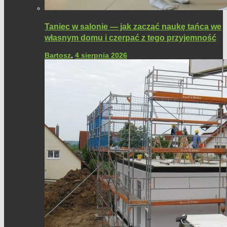
Taniec w salonie — jak zacząć naukę tańca we
własnym domu i czerpać z tego przyjemność
Bartosz
,
4 sierpnia 2026