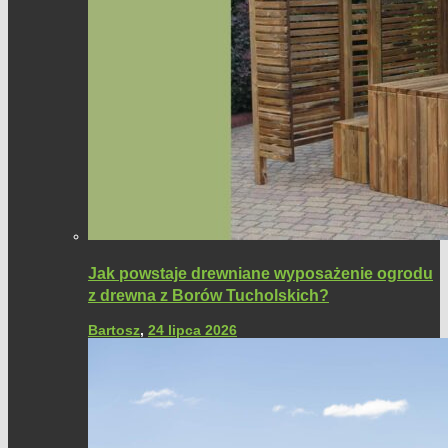
Jak powstaje drewniane wyposażenie ogrodu
z drewna z Borów Tucholskich?
Bartosz
,
24 lipca 2026