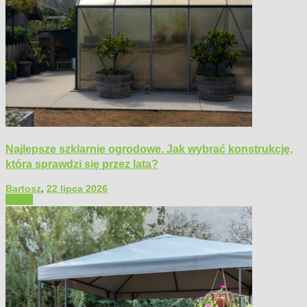
Najlepsze szklarnie ogrodowe. Jak wybrać konstrukcję,
która sprawdzi się przez lata?
Bartosz
,
22 lipca 2026
Ogród