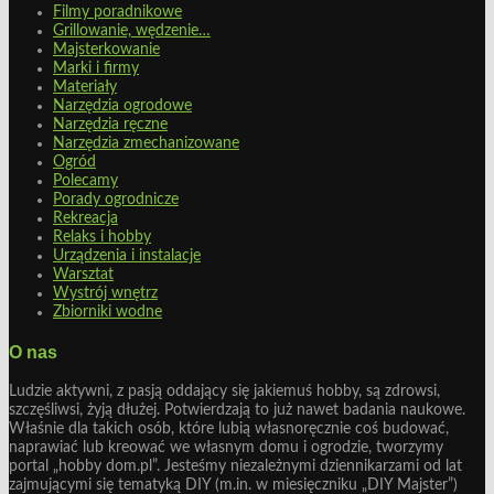
Filmy poradnikowe
Grillowanie, wędzenie…
Majsterkowanie
Marki i firmy
Materiały
Narzędzia ogrodowe
Narzędzia ręczne
Narzędzia zmechanizowane
Ogród
Polecamy
Porady ogrodnicze
Rekreacja
Relaks i hobby
Urządzenia i instalacje
Warsztat
Wystrój wnętrz
Zbiorniki wodne
O nas
Ludzie aktywni, z pasją oddający się jakiemuś hobby, są zdrowsi,
szczęśliwsi, żyją dłużej. Potwierdzają to już nawet badania naukowe.
Właśnie dla takich osób, które lubią własnoręcznie coś budować,
naprawiać lub kreować we własnym domu i ogrodzie, tworzymy
portal „hobby dom.pl”. Jesteśmy niezależnymi dziennikarzami od lat
zajmującymi się tematyką DIY (m.in. w miesięczniku „DIY Majster”)