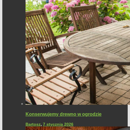
Konserwujemy drewno w ogrodzie
Bartosz
,
7 stycznia 2026