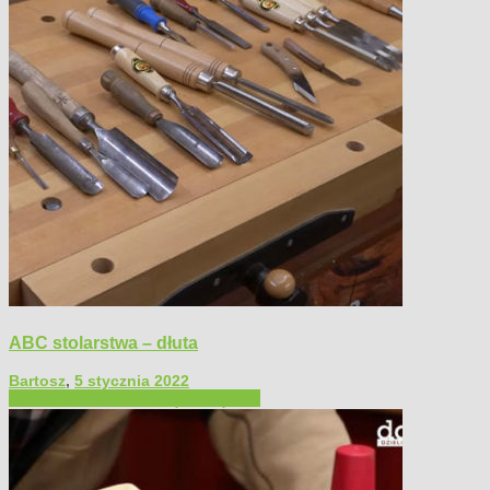
ABC stolarstwa – dłuta
Bartosz
,
5 stycznia 2022
Filmy poradnikowe
Narzędzia ręczne