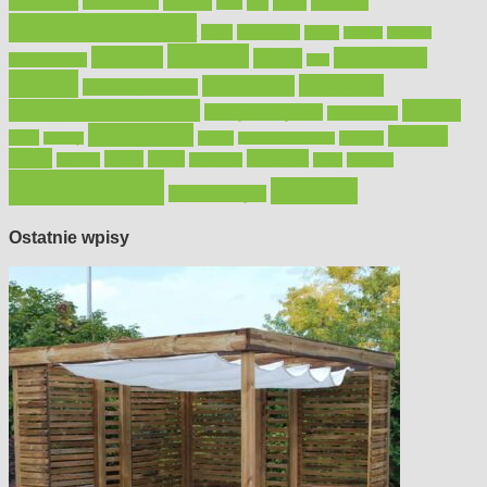
Bosch
akcesoria
dom
drewno
DIY
Black&Decker
dach
elektronarzędzia
farby
fototapety
garaż
jadalnia
kominek
kuchnia
kosiarki
malowanie
lampy
konserwacja
LED
meble
narzędzia
mieszkanie
meble ogrodowe
narzędzia ogrodowe
Ogród
narzędzia ręczne
ogrzewanie
oświetlenie
porady
okna
pilarki
podłogi
osprzęt
pilarki łańcuchowe
płytki
sypialnia
rolety
salon
remont
snycerka
taras
traktorki
urządzamy
łazienka
wystrój wnętrz
Ostatnie wpisy