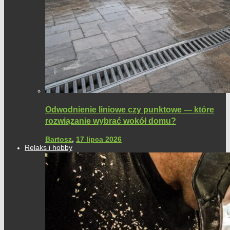
Odwodnienie liniowe czy punktowe — które
rozwiązanie wybrać wokół domu?
Bartosz
,
17 lipca 2026
Relaks i hobby