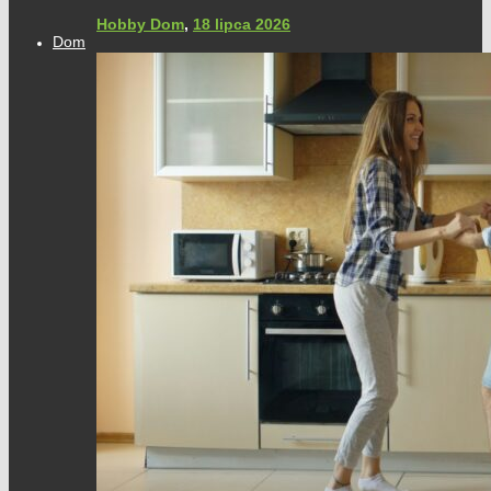
Hobby Dom
,
18 lipca 2026
Dom