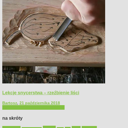
Lekcje snycerstwa – rzeźbienie liści
Bartosz
,
21 października 2018
Filmy poradnikowe
Majsterkowanie
na skróty