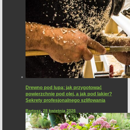
Drewno pod lupą: jak przygotować
powierzchnię pod olej, a jak pod lakier?
Sekrety profesjonalnego szlifowania
Bartosz
,
28 kwietnia 2026