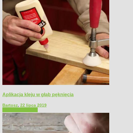
Aplikacja kleju w głąb pęknięcia
Bartosz
,
22 lipca 2019
Filmy poradnikowe