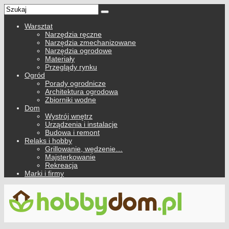
Warsztat
Narzędzia ręczne
Narzędzia zmechanizowane
Narzędzia ogrodowe
Materiały
Przeglądy rynku
Ogród
Porady ogrodnicze
Architektura ogrodowa
Zbiorniki wodne
Dom
Wystrój wnętrz
Urządzenia i instalacje
Budowa i remont
Relaks i hobby
Grillowanie, wędzenie…
Majsterkowanie
Rekreacja
Marki i firmy