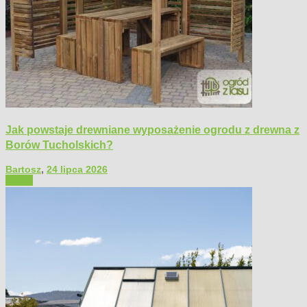
Jak powstaje drewniane wyposażenie ogrodu z drewna z
Borów Tucholskich?
Bartosz
,
24 lipca 2026
Ogród