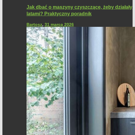
Jak dbać o maszyny czyszczące, żeby działały
latami? Praktyczny poradnik
Bartosz
,
31 marca 2026