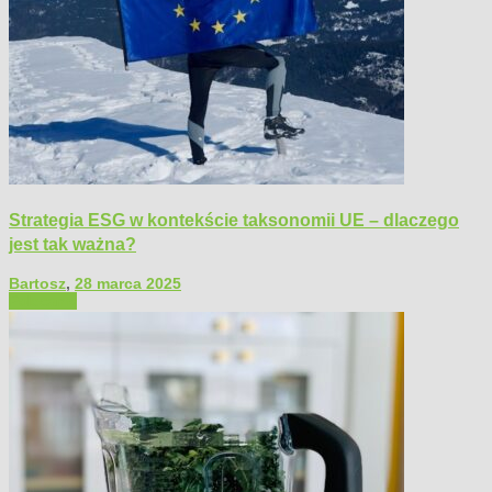
Strategia ESG w kontekście taksonomii UE – dlaczego
jest tak ważna?
Bartosz
,
28 marca 2025
Polecamy