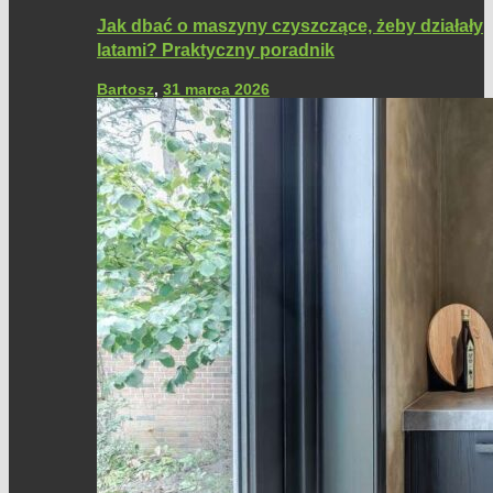
Jak dbać o maszyny czyszczące, żeby działały
latami? Praktyczny poradnik
Bartosz
,
31 marca 2026