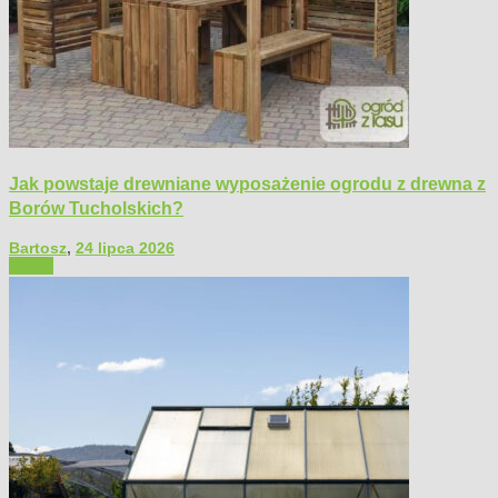
Jak powstaje drewniane wyposażenie ogrodu z drewna z
Borów Tucholskich?
Bartosz
,
24 lipca 2026
Ogród