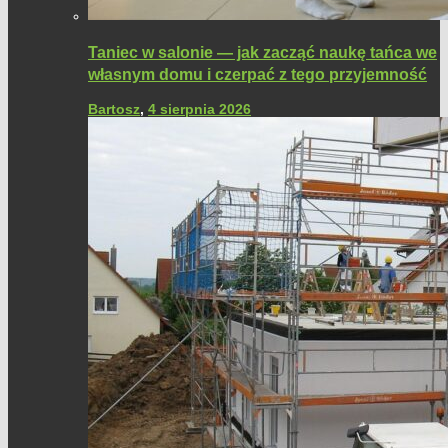
Taniec w salonie — jak zacząć naukę tańca we
własnym domu i czerpać z tego przyjemność
Bartosz
,
4 sierpnia 2026