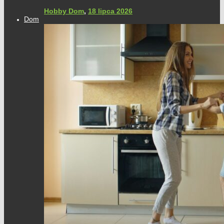
Hobby Dom
,
18 lipca 2026
Dom