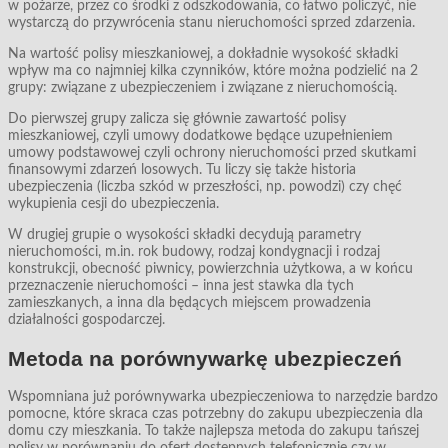
w pożarze, przez co środki z odszkodowania, co łatwo policzyć, nie
wystarczą do przywrócenia stanu nieruchomości sprzed zdarzenia.
Na wartość polisy mieszkaniowej, a dokładnie wysokość składki
wpływ ma co najmniej kilka czynników, które można podzielić na 2
grupy: związane z ubezpieczeniem i związane z nieruchomością.
Do pierwszej grupy zalicza się głównie zawartość polisy
mieszkaniowej, czyli umowy dodatkowe będące uzupełnieniem
umowy podstawowej czyli ochrony nieruchomości przed skutkami
finansowymi zdarzeń losowych. Tu liczy się także historia
ubezpieczenia (liczba szkód w przeszłości, np. powodzi) czy chęć
wykupienia cesji do ubezpieczenia.
W drugiej grupie o wysokości składki decydują parametry
nieruchomości, m.in. rok budowy, rodzaj kondygnacji i rodzaj
konstrukcji, obecność piwnicy, powierzchnia użytkowa, a w końcu
przeznaczenie nieruchomości – inna jest stawka dla tych
zamieszkanych, a inna dla będących miejscem prowadzenia
działalności gospodarczej.
Metoda na porównywarkę ubezpieczeń
Wspomniana już porównywarka ubezpieczeniowa to narzędzie bardzo
pomocne, które skraca czas potrzebny do zakupu ubezpieczenia dla
domu czy mieszkania. To także najlepsza metoda do zakupu tańszej
polisy w porównaniu do ofert dostępnych telefonicznie czy w