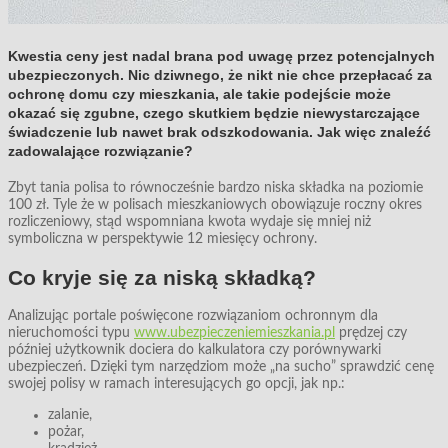
Kwestia ceny jest nadal brana pod uwagę przez potencjalnych
ubezpieczonych. Nic dziwnego, że nikt nie chce przepłacać za
ochronę domu czy mieszkania, ale takie podejście może
okazać się zgubne, czego skutkiem będzie niewystarczające
świadczenie lub nawet brak odszkodowania. Jak więc znaleźć
zadowalające rozwiązanie?
Zbyt tania polisa to równocześnie bardzo niska składka na poziomie
100 zł. Tyle że w polisach mieszkaniowych obowiązuje roczny okres
rozliczeniowy, stąd wspomniana kwota wydaje się mniej niż
symboliczna w perspektywie 12 miesięcy ochrony.
Co kryje się za niską składką?
Analizując portale poświęcone rozwiązaniom ochronnym dla
nieruchomości typu
www.ubezpieczeniemieszkania.pl
prędzej czy
później użytkownik dociera do kalkulatora czy porównywarki
ubezpieczeń. Dzięki tym narzędziom może „na sucho” sprawdzić cenę
swojej polisy w ramach interesujących go opcji, jak np.:
zalanie,
pożar,