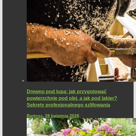
Drewno pod lupą: jak przygotować
powierzchnię pod olej, a jak pod lakier?
Sekrety profesjonalnego szlifowania
Bartosz
,
28 kwietnia 2026