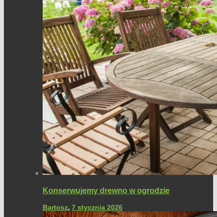
Konserwujemy drewno w ogrodzie
Bartosz
,
7 stycznia 2026