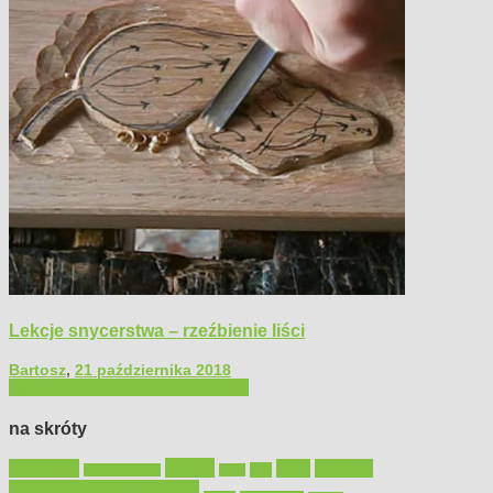
Lekcje snycerstwa – rzeźbienie liści
Bartosz
,
21 października 2018
Filmy poradnikowe
Majsterkowanie
na skróty
Bosch
akcesoria
dom
drewno
DIY
Black&Decker
dach