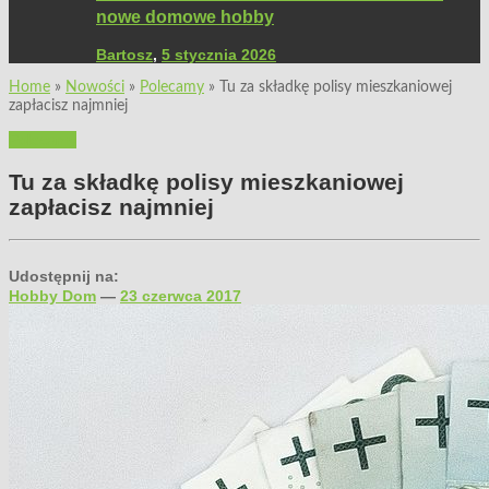
nowe domowe hobby
Bartosz
,
5 stycznia 2026
Home
»
Nowości
»
Polecamy
»
Tu za składkę polisy mieszkaniowej
zapłacisz najmniej
Polecamy
Tu za składkę polisy mieszkaniowej
zapłacisz najmniej
Udostępnij na:
Hobby Dom
—
23 czerwca 2017