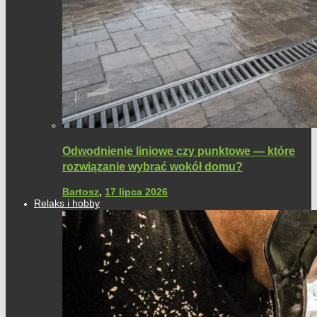
Odwodnienie liniowe czy punktowe — które
rozwiązanie wybrać wokół domu?
Bartosz
,
17 lipca 2026
Relaks i hobby