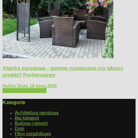
Altanka ogrodowa – gotowe rozwiązanie czy własny
projekt? Porównujemy
Hobby Dom
,
18 lipca 2026
Architektura ogrodowa
Kategorie
Architektura ogrodowa
Bez kategorii
Budowa i remont
Dom
Filmy poradnikowe