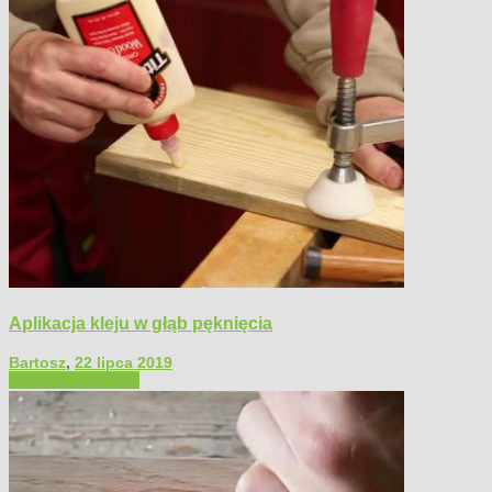
Aplikacja kleju w głąb pęknięcia
Bartosz
,
22 lipca 2019
Filmy poradnikowe