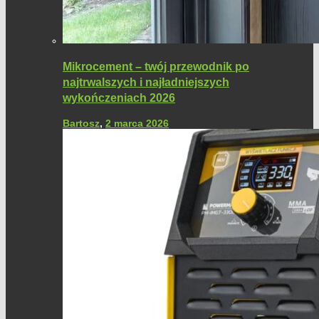
Mikrocement – twój przewodnik po
najtrwalszych i najładniejszych
wykończeniach 2026
Bartosz
,
2 marca 2026