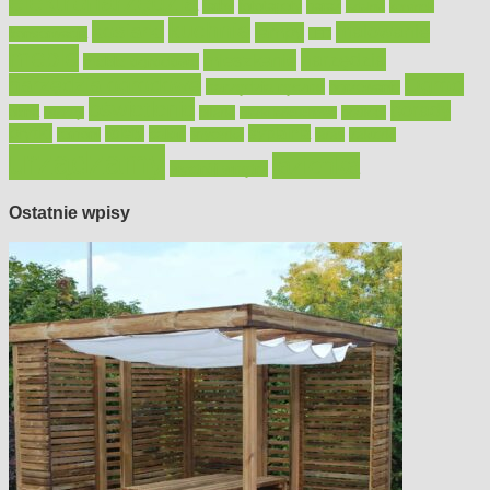
elektronarzędzia
farby
fototapety
garaż
jadalnia
kominek
kuchnia
kosiarki
malowanie
lampy
konserwacja
LED
meble
narzędzia
mieszkanie
meble ogrodowe
narzędzia ogrodowe
Ogród
narzędzia ręczne
ogrzewanie
oświetlenie
porady
okna
pilarki
podłogi
osprzęt
pilarki łańcuchowe
płytki
sypialnia
rolety
salon
remont
snycerka
taras
traktorki
urządzamy
łazienka
wystrój wnętrz
Ostatnie wpisy