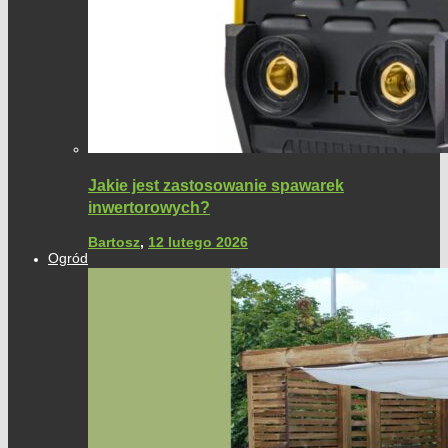
Jakie jest zastosowanie spawarek
inwertorowych?
Bartosz
,
12 lutego 2026
Ogród