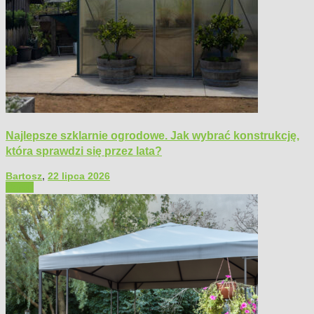
Najlepsze szklarnie ogrodowe. Jak wybrać konstrukcję,
która sprawdzi się przez lata?
Bartosz
,
22 lipca 2026
Ogród