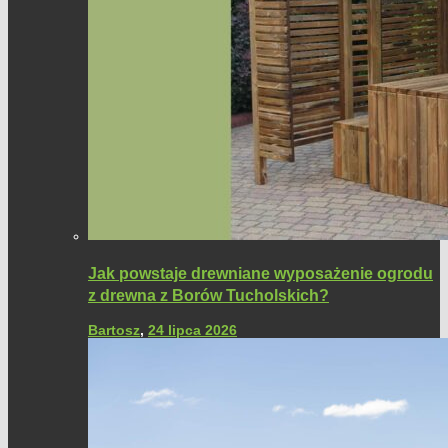
Jak powstaje drewniane wyposażenie ogrodu
z drewna z Borów Tucholskich?
Bartosz
,
24 lipca 2026