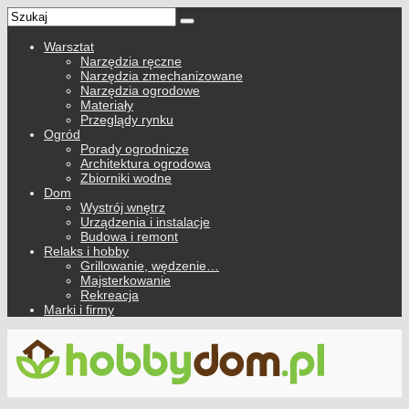
Warsztat
Narzędzia ręczne
Narzędzia zmechanizowane
Narzędzia ogrodowe
Materiały
Przeglądy rynku
Ogród
Porady ogrodnicze
Architektura ogrodowa
Zbiorniki wodne
Dom
Wystrój wnętrz
Urządzenia i instalacje
Budowa i remont
Relaks i hobby
Grillowanie, wędzenie…
Majsterkowanie
Rekreacja
Marki i firmy