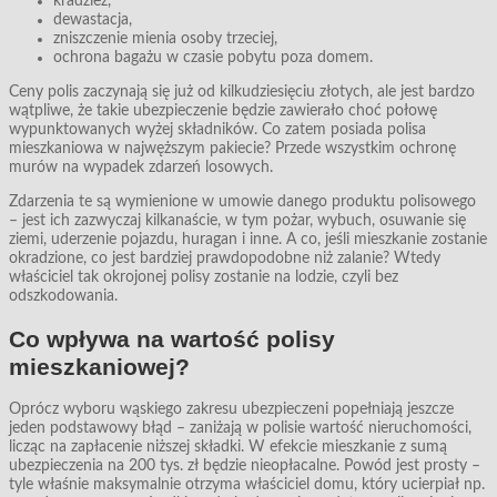
kradzież,
dewastacja,
zniszczenie mienia osoby trzeciej,
ochrona bagażu w czasie pobytu poza domem.
Ceny polis zaczynają się już od kilkudziesięciu złotych, ale jest bardzo
wątpliwe, że takie ubezpieczenie będzie zawierało choć połowę
wypunktowanych wyżej składników. Co zatem posiada polisa
mieszkaniowa w najwęższym pakiecie? Przede wszystkim ochronę
murów na wypadek zdarzeń losowych.
Zdarzenia te są wymienione w umowie danego produktu polisowego
– jest ich zazwyczaj kilkanaście, w tym pożar, wybuch, osuwanie się
ziemi, uderzenie pojazdu, huragan i inne. A co, jeśli mieszkanie zostanie
okradzione, co jest bardziej prawdopodobne niż zalanie? Wtedy
właściciel tak okrojonej polisy zostanie na lodzie, czyli bez
odszkodowania.
Co wpływa na wartość polisy
mieszkaniowej?
Oprócz wyboru wąskiego zakresu ubezpieczeni popełniają jeszcze
jeden podstawowy błąd – zaniżają w polisie wartość nieruchomości,
licząc na zapłacenie niższej składki. W efekcie mieszkanie z sumą
ubezpieczenia na 200 tys. zł będzie nieopłacalne. Powód jest prosty –
tyle właśnie maksymalnie otrzyma właściciel domu, który ucierpiał np.