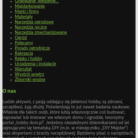
Grillowanie, wędzenie…
Majsterkowanie
Marki i firmy
Materiały
Narzędzia ogrodowe
Narzędzia ręczne
Narzędzia zmechanizowane
Ogród
Polecamy
Porady ogrodnicze
Rekreacja
Relaks i hobby
Urządzenia i instalacje
Warsztat
Wystrój wnętrz
Zbiorniki wodne
O nas
Ludzie aktywni, z pasją oddający się jakiemuś hobby, są zdrowsi,
szczęśliwsi, żyją dłużej. Potwierdzają to już nawet badania naukowe.
Właśnie dla takich osób, które lubią własnoręcznie coś budować,
naprawiać lub kreować we własnym domu i ogrodzie, tworzymy
portal „hobby dom.pl”. Jesteśmy niezależnymi dziennikarzami od lat
zajmującymi się tematyką DIY (m.in. w miesięczniku „DIY Majster”)
oraz ekspertami z branży narzędziowej. Będziemy pisać o narzędziach,