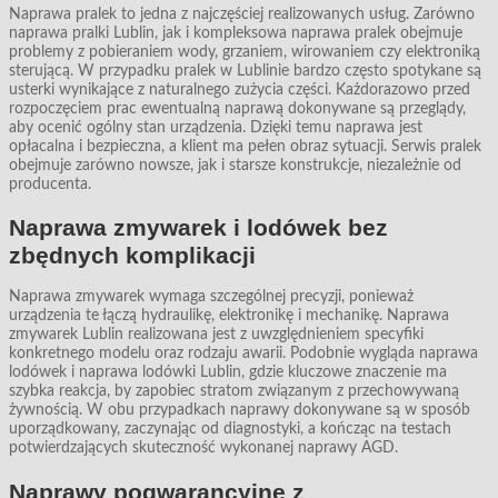
Naprawa pralek to jedna z najczęściej realizowanych usług. Zarówno
naprawa pralki Lublin, jak i kompleksowa naprawa pralek obejmuje
problemy z pobieraniem wody, grzaniem, wirowaniem czy elektroniką
sterującą. W przypadku pralek w Lublinie bardzo często spotykane są
usterki wynikające z naturalnego zużycia części. Każdorazowo przed
rozpoczęciem prac ewentualną naprawą dokonywane są przeglądy,
aby ocenić ogólny stan urządzenia. Dzięki temu naprawa jest
opłacalna i bezpieczna, a klient ma pełen obraz sytuacji. Serwis pralek
obejmuje zarówno nowsze, jak i starsze konstrukcje, niezależnie od
producenta.
Naprawa zmywarek i lodówek bez
zbędnych komplikacji
Naprawa zmywarek wymaga szczególnej precyzji, ponieważ
urządzenia te łączą hydraulikę, elektronikę i mechanikę. Naprawa
zmywarek Lublin realizowana jest z uwzględnieniem specyfiki
konkretnego modelu oraz rodzaju awarii. Podobnie wygląda naprawa
lodówek i naprawa lodówki Lublin, gdzie kluczowe znaczenie ma
szybka reakcja, by zapobiec stratom związanym z przechowywaną
żywnością. W obu przypadkach naprawy dokonywane są w sposób
uporządkowany, zaczynając od diagnostyki, a kończąc na testach
potwierdzających skuteczność wykonanej naprawy AGD.
Naprawy pogwarancyjne z