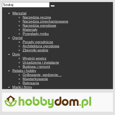
Warsztat
Narzędzia ręczne
Narzędzia zmechanizowane
Narzędzia ogrodowe
Materiały
Przeglądy rynku
Ogród
Porady ogrodnicze
Architektura ogrodowa
Zbiorniki wodne
Dom
Wystrój wnętrz
Urządzenia i instalacje
Budowa i remont
Relaks i hobby
Grillowanie, wędzenie…
Majsterkowanie
Rekreacja
Marki i firmy