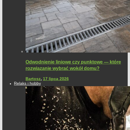
Odwodnienie liniowe czy punktowe — które
rozwiązanie wybrać wokół domu?
Bartosz
,
17 lipca 2026
Relaks i hobby