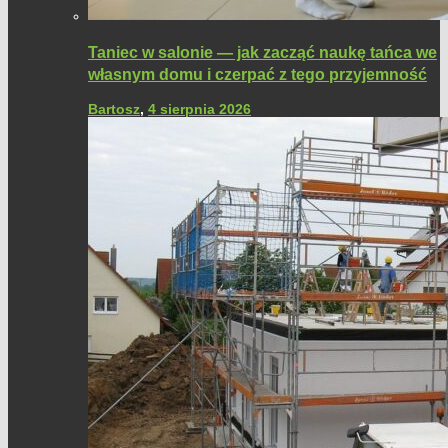
Taniec w salonie — jak zacząć naukę tańca we
własnym domu i czerpać z tego przyjemność
Bartosz
,
4 sierpnia 2026