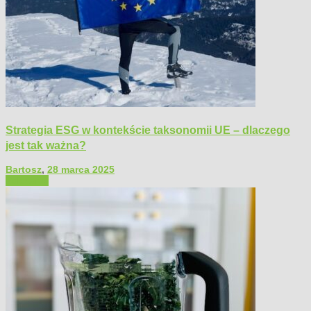
Strategia ESG w kontekście taksonomii UE – dlaczego
jest tak ważna?
Bartosz
,
28 marca 2025
Polecamy