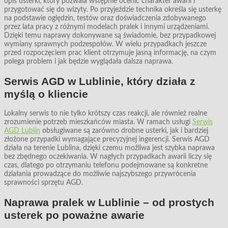
opis usterki, który pozwala wstępnie ocenić charakter awarii i
przygotować się do wizyty. Po przyjeździe technika określa się usterkę
na podstawie oględzin, testów oraz doświadczenia zdobywanego
przez lata pracy z różnymi modelach pralek i innymi urządzeniami.
Dzięki temu naprawy dokonywane są świadomie, bez przypadkowej
wymiany sprawnych podzespołów. W wielu przypadkach jeszcze
przed rozpoczęciem prac klient otrzymuje jasną informację, na czym
polega problem i jak będzie wyglądała dalsza naprawa.
Serwis AGD w Lublinie, który działa z
myślą o kliencie
Lokalny serwis to nie tylko krótszy czas reakcji, ale również realne
zrozumienie potrzeb mieszkańców miasta. W ramach usługi
Serwis
AGD Lublin
obsługiwane są zarówno drobne usterki, jak i bardziej
złożone przypadki wymagające precyzyjnej ingerencji. Serwis AGD
działa na terenie Lublina, dzięki czemu możliwa jest szybka naprawa
bez zbędnego oczekiwania. W nagłych przypadkach awarii liczy się
czas, dlatego po otrzymaniu telefonu podejmowane są konkretne
działania prowadzące do możliwie najszybszego przywrócenia
sprawności sprzętu AGD.
Naprawa pralek w Lublinie – od prostych
usterek po poważne awarie