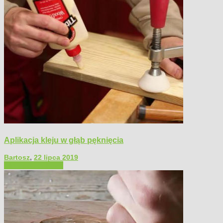
Aplikacja kleju w głąb pęknięcia
Bartosz
,
22 lipca 2019
Filmy poradnikowe