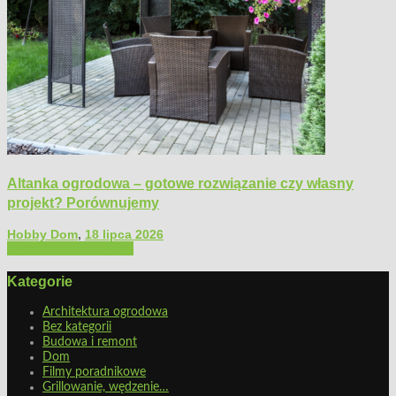
Altanka ogrodowa – gotowe rozwiązanie czy własny
projekt? Porównujemy
Hobby Dom
,
18 lipca 2026
Architektura ogrodowa
Kategorie
Architektura ogrodowa
Bez kategorii
Budowa i remont
Dom
Filmy poradnikowe
Grillowanie, wędzenie…