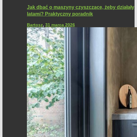
Jak dbać o maszyny czyszczące, żeby działały
latami? Praktyczny poradnik
Bartosz
,
31 marca 2026