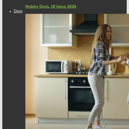
Hobby Dom
,
18 lipca 2026
Dom