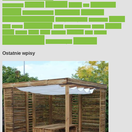
kuchnia
kosiarki
malowanie
lampy
konserwacja
LED
meble
narzędzia
mieszkanie
meble ogrodowe
narzędzia ogrodowe
Ogród
narzędzia ręczne
ogrzewanie
oświetlenie
porady
okna
pilarki
podłogi
osprzęt
pilarki łańcuchowe
płytki
sypialnia
rolety
salon
remont
snycerka
taras
traktorki
urządzamy
łazienka
wystrój wnętrz
Ostatnie wpisy