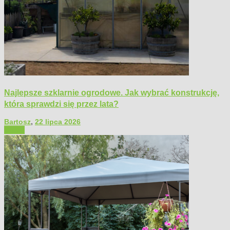
Najlepsze szklarnie ogrodowe. Jak wybrać konstrukcję,
która sprawdzi się przez lata?
Bartosz
,
22 lipca 2026
Ogród