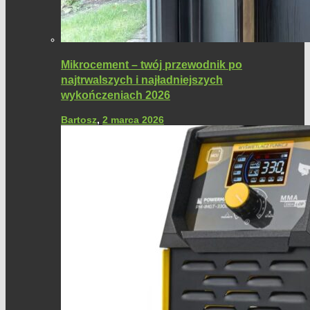
Mikrocement – twój przewodnik po
najtrwalszych i najładniejszych
wykończeniach 2026
Bartosz
,
2 marca 2026