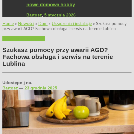
nowe domowe hobby
Bartosz
,
5 stycznia 2026
Home
»
Nowości
»
Dom
»
Urządzenia i instalacje
»
Szukasz pomocy
przy awarii AGD? Fachowa obsługa i serwis na terenie Lublina
Urządzenia i instalacje
Szukasz pomocy przy awarii AGD?
Fachowa obsługa i serwis na terenie
Lublina
Udostępnij na:
Bartosz
—
23 grudnia 2025