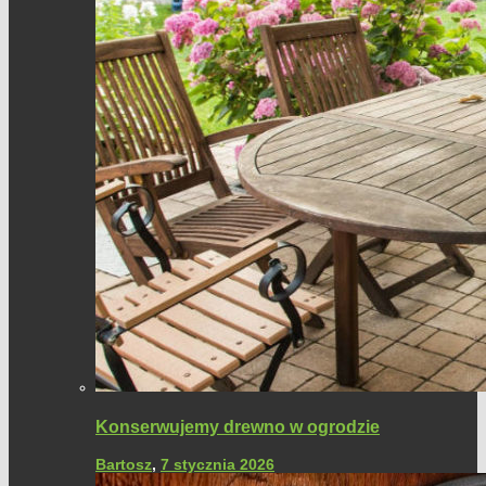
Konserwujemy drewno w ogrodzie
Bartosz
,
7 stycznia 2026