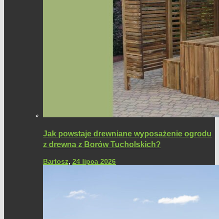
Jak powstaje drewniane wyposażenie ogrodu
z drewna z Borów Tucholskich?
Bartosz
,
24 lipca 2026