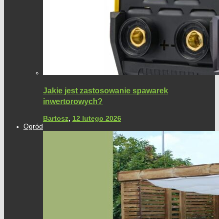
Jakie jest zastosowanie spawarek
inwertorowych?
Bartosz
,
12 lutego 2026
Ogród