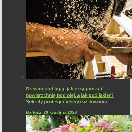
Drewno pod lupą: jak przygotować
powierzchnię pod olej, a jak pod lakier?
Sekrety profesjonalnego szlifowania
Bartosz
,
28 kwietnia 2026