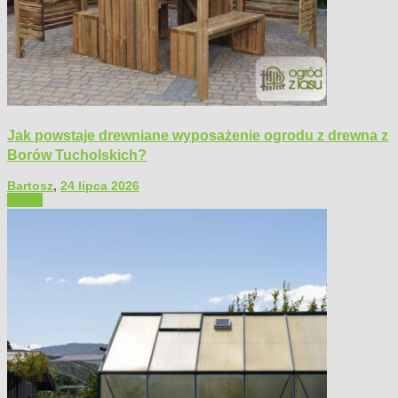
Jak powstaje drewniane wyposażenie ogrodu z drewna z
Borów Tucholskich?
Bartosz
,
24 lipca 2026
Ogród