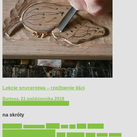
Lekcje snycerstwa – rzeźbienie liści
Bartosz
,
21 października 2018
Filmy poradnikowe
Majsterkowanie
na skróty
Bosch
akcesoria
dom
drewno
DIY
Black&Decker
dach
elektronarzędzia
farby
fototapety
garaż
jadalnia
kominek