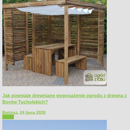
Jak powstaje drewniane wyposażenie ogrodu z drewna z
Borów Tucholskich?
Bartosz
,
24 lipca 2026
Ogród