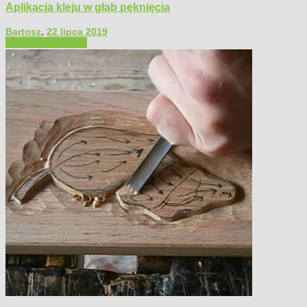
Aplikacja kleju w głąb pęknięcia
Bartosz
,
22 lipca 2019
Filmy poradnikowe