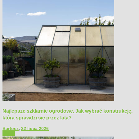
Najlepsze szklarnie ogrodowe. Jak wybrać konstrukcję,
która sprawdzi się przez lata?
Bartosz
,
22 lipca 2026
Ogród