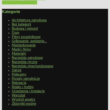
Architektura ogrodowa
Kategorie
Architektura ogrodowa
Bez kategorii
Budowa i remont
Dom
Filmy poradnikowe
Grillowanie, wędzenie…
Majsterkowanie
Marki i firmy
Materiały
Narzędzia ogrodowe
Narzędzia ręczne
Narzędzia zmechanizowane
Ogród
Polecamy
Porady ogrodnicze
Rekreacja
Relaks i hobby
Urządzenia i instalacje
Warsztat
Wystrój wnętrz
Zbiorniki wodne