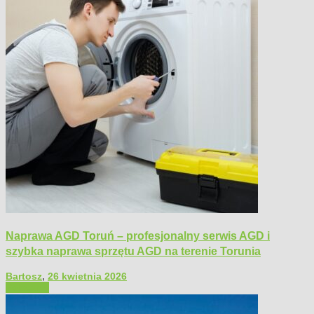
Naprawa AGD Toruń – profesjonalny serwis AGD i
szybka naprawa sprzętu AGD na terenie Torunia
Bartosz
,
26 kwietnia 2026
Polecamy