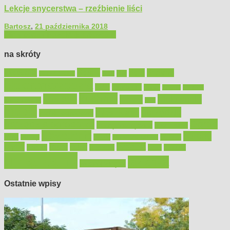
Lekcje snycerstwa – rzeźbienie liści
Bartosz
,
21 października 2018
Filmy poradnikowe
Majsterkowanie
na skróty
Bosch
akcesoria
dom
drewno
DIY
Black&Decker
dach
elektronarzędzia
farby
fototapety
garaż
jadalnia
kominek
kuchnia
kosiarki
malowanie
lampy
konserwacja
LED
meble
narzędzia
mieszkanie
meble ogrodowe
narzędzia ogrodowe
Ogród
narzędzia ręczne
ogrzewanie
oświetlenie
porady
okna
pilarki
podłogi
osprzęt
pilarki łańcuchowe
płytki
sypialnia
rolety
salon
remont
snycerka
taras
traktorki
urządzamy
łazienka
wystrój wnętrz
Ostatnie wpisy