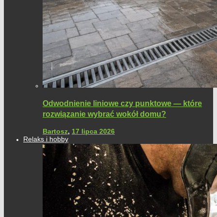
Odwodnienie liniowe czy punktowe — które
rozwiązanie wybrać wokół domu?
Bartosz
,
17 lipca 2026
Relaks i hobby