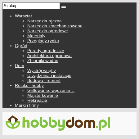
Warsztat
Narzędzia ręczne
Narzędzia zmechanizowane
Narzędzia ogrodowe
Materiały
Przeglądy rynku
Ogród
Porady ogrodnicze
Architektura ogrodowa
Zbiorniki wodne
Dom
Wystrój wnętrz
Urządzenia i instalacje
Budowa i remont
Relaks i hobby
Grillowanie, wędzenie…
Majsterkowanie
Rekreacja
Marki i firmy