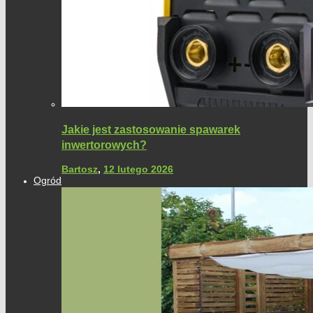
Jakie jest zastosowanie spawarek
inwertorowych?
Bartosz
,
12 lutego 2026
Ogród