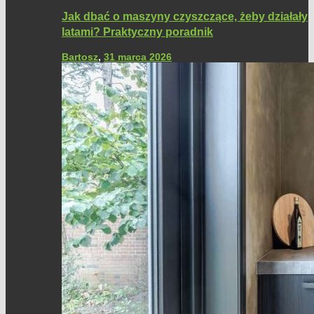
Jak dbać o maszyny czyszczące, żeby działały
latami? Praktyczny poradnik
Bartosz
,
31 marca 2026