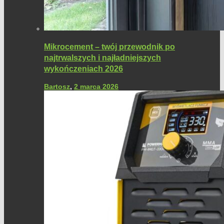
Mikrocement – twój przewodnik po
najtrwalszych i najładniejszych
wykończeniach 2026
Bartosz
,
2 marca 2026