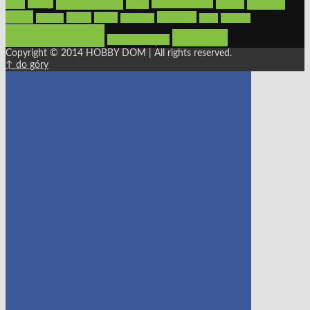
oświetlenie
porady
okna
pilarki
podłogi
osprzęt
pilarki łańcuchowe
płytki
sypialnia
rolety
salon
remont
snycerka
taras
traktorki
urządzamy
łazienka
wystrój wnętrz
Copyright © 2014 HOBBY DOM | All rights reserved.
↑ do góry