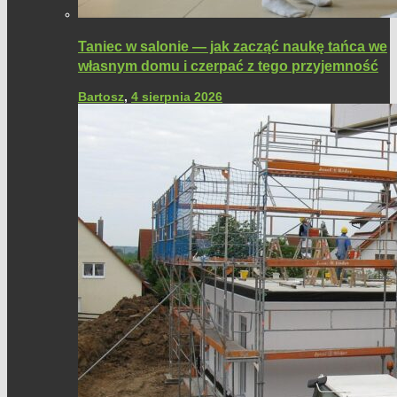
Taniec w salonie — jak zacząć naukę tańca we
własnym domu i czerpać z tego przyjemność
Bartosz
,
4 sierpnia 2026