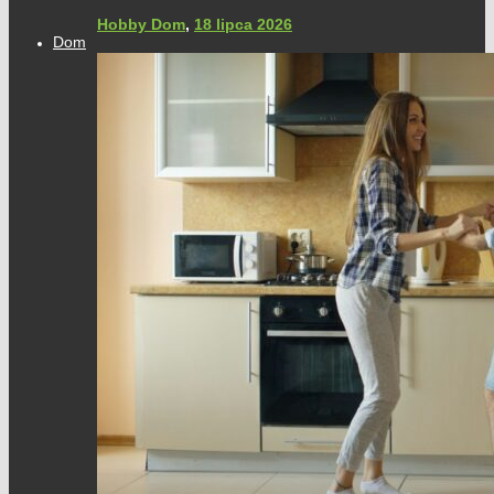
Hobby Dom
,
18 lipca 2026
Dom