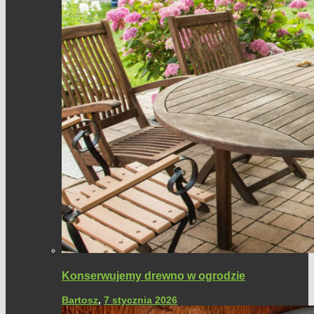
Konserwujemy drewno w ogrodzie
Bartosz
,
7 stycznia 2026