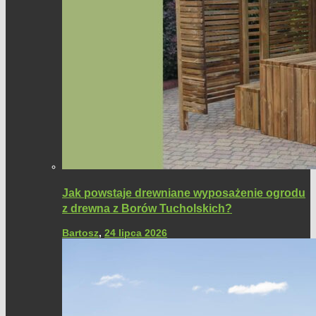
Jak powstaje drewniane wyposażenie ogrodu
z drewna z Borów Tucholskich?
Bartosz
,
24 lipca 2026