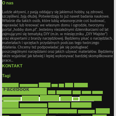
O nas
Ludzie aktywni, z pasją oddający się jakiemuś hobby, są zdrowsi,
szczęśliwsi, żyją dłużej. Potwierdzają to już nawet badania naukowe.
Właśnie dla takich osób, które lubią własnoręcznie coś budować,
naprawiać lub kreować we własnym domu i ogrodzie, tworzymy
portal „hobby dom.pl”. Jesteśmy niezależnymi dziennikarzami od lat
zajmującymi się tematyką DIY (m.in. w miesięczniku „DIY Majster”)
oraz ekspertami z branży narzędziowej. Będziemy pisać o narzędziach,
materiałach i sprzętach przydatnych podczas tego twórczego
działania. Chcemy też podpowiadać jak się posługiwać
poszczególnymi narzędziami oraz jakich używać materiałów. Będziemy
także wyjaśniać jak łatwiej i lepiej wykonywać bardziej skomplikowane
prace...
KONTAKT
Tagi
Bosch
akcesoria
dom
drewno
DIY
Black&Decker
dach
Facebook
elektronarzędzia
farby
fototapety
garaż
jadalnia
kominek
kuchnia
kosiarki
malowanie
lampy
konserwacja
LED
Get the Facebook Likebox Slider Pro for WordPress
meble
narzędzia
mieszkanie
meble ogrodowe
narzędzia ogrodowe
Ogród
narzędzia ręczne
ogrzewanie