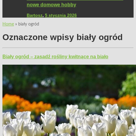
nowe domowe hobby
Bartosz
,
5 stycznia 2026
Home
»
biały ogród
Oznaczone wpisy
biały ogród
Biały ogród – zasadź rośliny kwitnące na biało