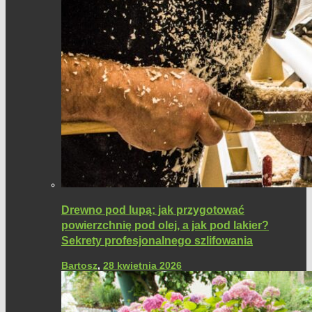
Drewno pod lupą: jak przygotować
powierzchnię pod olej, a jak pod lakier?
Sekrety profesjonalnego szlifowania
Bartosz
,
28 kwietnia 2026