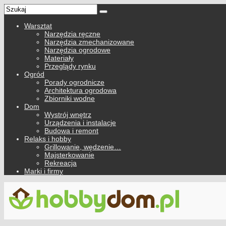
Warsztat
Narzędzia ręczne
Narzędzia zmechanizowane
Narzędzia ogrodowe
Materiały
Przeglądy rynku
Ogród
Porady ogrodnicze
Architektura ogrodowa
Zbiorniki wodne
Dom
Wystrój wnętrz
Urządzenia i instalacje
Budowa i remont
Relaks i hobby
Grillowanie, wędzenie…
Majsterkowanie
Rekreacja
Marki i firmy