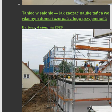
Taniec w salonie — jak zacząć naukę tańca we
własnym domu i czerpać z tego przyjemność
Bartosz
,
4 sierpnia 2026