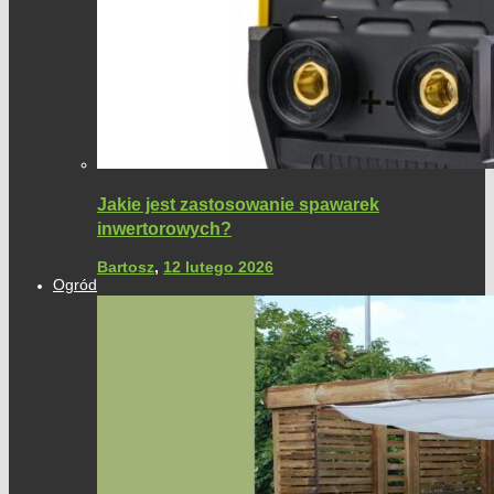
Jakie jest zastosowanie spawarek
inwertorowych?
Bartosz
,
12 lutego 2026
Ogród