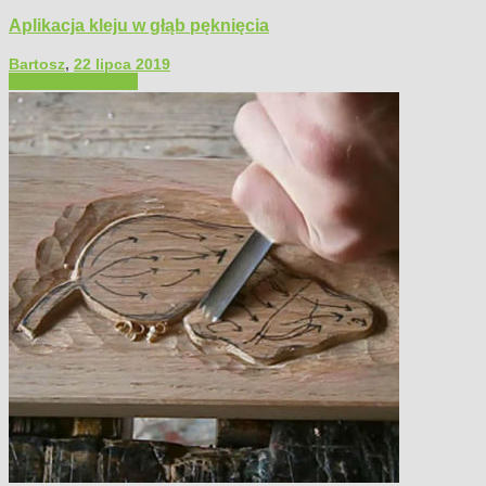
Aplikacja kleju w głąb pęknięcia
Bartosz
,
22 lipca 2019
Filmy poradnikowe