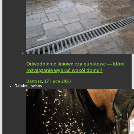
Odwodnienie liniowe czy punktowe — które
rozwiązanie wybrać wokół domu?
Bartosz
,
17 lipca 2026
Relaks i hobby