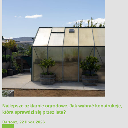
Najlepsze szklarnie ogrodowe. Jak wybrać konstrukcję,
która sprawdzi się przez lata?
Bartosz
,
22 lipca 2026
Ogród