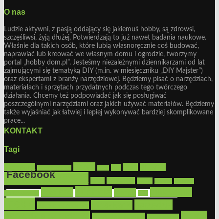
O nas
Ludzie aktywni, z pasją oddający się jakiemuś hobby, są zdrowsi,
szczęśliwsi, żyją dłużej. Potwierdzają to już nawet badania naukowe.
Właśnie dla takich osób, które lubią własnoręcznie coś budować,
naprawiać lub kreować we własnym domu i ogrodzie, tworzymy
portal „hobby dom.pl”. Jesteśmy niezależnymi dziennikarzami od lat
zajmującymi się tematyką DIY (m.in. w miesięczniku „DIY Majster”)
oraz ekspertami z branży narzędziowej. Będziemy pisać o narzędziach,
materiałach i sprzętach przydatnych podczas tego twórczego
działania. Chcemy też podpowiadać jak się posługiwać
poszczególnymi narzędziami oraz jakich używać materiałów. Będziemy
także wyjaśniać jak łatwiej i lepiej wykonywać bardziej skomplikowane
prace...
KONTAKT
Tagi
Bosch
akcesoria
dom
drewno
DIY
Black&Decker
dach
Facebook
elektronarzędzia
farby
fototapety
garaż
jadalnia
kominek
kuchnia
kosiarki
malowanie
lampy
konserwacja
LED
Get the Facebook Likebox Slider Pro for WordPress
meble
narzędzia
mieszkanie
meble ogrodowe
narzędzia ogrodowe
Ogród
narzędzia ręczne
ogrzewanie