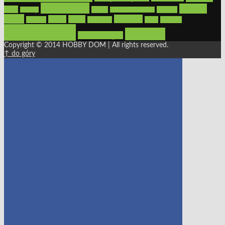
oświetlenie
porady
okna
pilarki
podłogi
osprzęt
pilarki łańcuchowe
płytki
sypialnia
rolety
salon
remont
snycerka
taras
traktorki
urządzamy
łazienka
wystrój wnętrz
Copyright © 2014 HOBBY DOM | All rights reserved.
↑ do góry