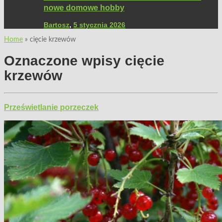
nowe domowe hobby
Bartosz
,
5 stycznia 2026
Home
»
cięcie krzewów
Oznaczone wpisy
cięcie
krzewów
Prześwietlanie porzeczek