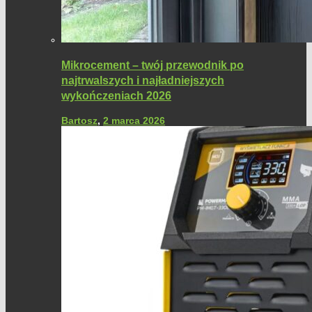
Mikrocement – twój przewodnik po
najtrwalszych i najładniejszych
wykończeniach 2026
Bartosz
,
2 marca 2026