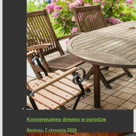
Konserwujemy drewno w ogrodzie
Bartosz
,
7 stycznia 2026