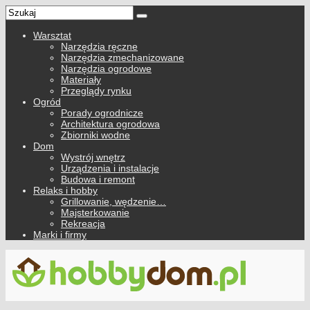
Warsztat
Narzędzia ręczne
Narzędzia zmechanizowane
Narzędzia ogrodowe
Materiały
Przeglądy rynku
Ogród
Porady ogrodnicze
Architektura ogrodowa
Zbiorniki wodne
Dom
Wystrój wnętrz
Urządzenia i instalacje
Budowa i remont
Relaks i hobby
Grillowanie, wędzenie…
Majsterkowanie
Rekreacja
Marki i firmy