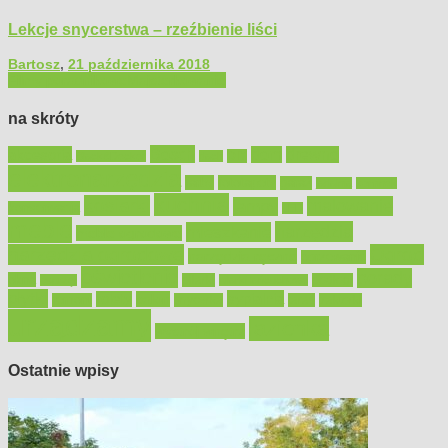
Lekcje snycerstwa – rzeźbienie liści
Bartosz
,
21 października 2018
Filmy poradnikowe
Majsterkowanie
na skróty
Bosch
akcesoria
dom
drewno
DIY
Black&Decker
dach
elektronarzędzia
farby
fototapety
garaż
jadalnia
kominek
kuchnia
kosiarki
malowanie
lampy
konserwacja
LED
meble
narzędzia
mieszkanie
meble ogrodowe
narzędzia ogrodowe
Ogród
narzędzia ręczne
ogrzewanie
oświetlenie
porady
okna
pilarki
podłogi
osprzęt
pilarki łańcuchowe
płytki
sypialnia
rolety
salon
remont
snycerka
taras
traktorki
urządzamy
łazienka
wystrój wnętrz
Ostatnie wpisy