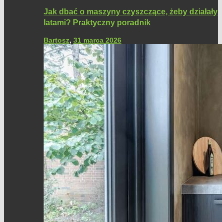
Jak dbać o maszyny czyszczące, żeby działały
latami? Praktyczny poradnik
Bartosz
,
31 marca 2026