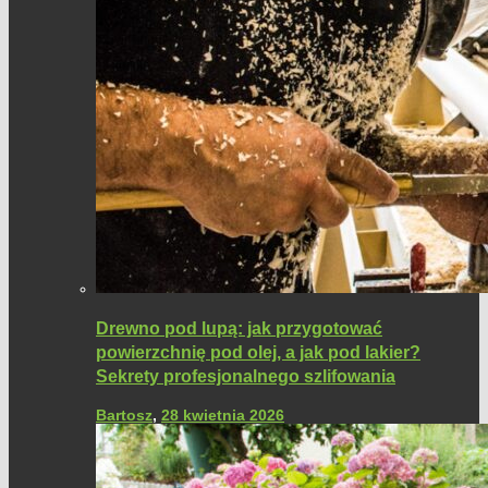
Drewno pod lupą: jak przygotować
powierzchnię pod olej, a jak pod lakier?
Sekrety profesjonalnego szlifowania
Bartosz
,
28 kwietnia 2026