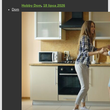
Hobby Dom
,
18 lipca 2026
Dom