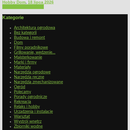
Hobby Dom
,
18 lipca 2026
Architektura ogrodowa
Kategorie
Architektura ogrodowa
Bez kategorii
Budowa i remont
Dom
Filmy poradnikowe
Grillowanie, wędzenie…
Majsterkowanie
Marki i firmy
Materiały
Narzędzia ogrodowe
Narzędzia ręczne
Narzędzia zmechanizowane
Ogród
Polecamy
Porady ogrodnicze
Rekreacja
Relaks i hobby
Urządzenia i instalacje
Warsztat
Wystrój wnętrz
Zbiorniki wodne