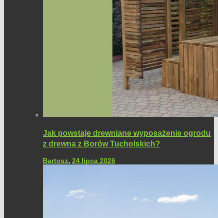
Jak powstaje drewniane wyposażenie ogrodu
z drewna z Borów Tucholskich?
Bartosz
,
24 lipca 2026