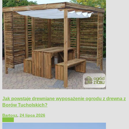
Jak powstaje drewniane wyposażenie ogrodu z drewna z
Borów Tucholskich?
Bartosz
,
24 lipca 2026
Ogród