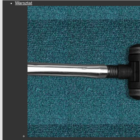
Warsztat