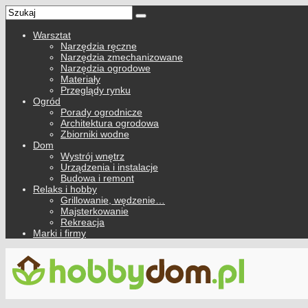
Warsztat
Narzędzia ręczne
Narzędzia zmechanizowane
Narzędzia ogrodowe
Materiały
Przeglądy rynku
Ogród
Porady ogrodnicze
Architektura ogrodowa
Zbiorniki wodne
Dom
Wystrój wnętrz
Urządzenia i instalacje
Budowa i remont
Relaks i hobby
Grillowanie, wędzenie…
Majsterkowanie
Rekreacja
Marki i firmy