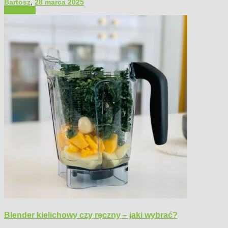
Bartosz
,
28 marca 2025
Polecamy
Blender kielichowy czy ręczny – jaki wybrać?