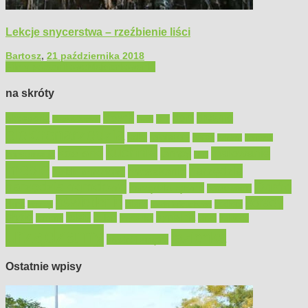
Lekcje snycerstwa – rzeźbienie liści
Bartosz
,
21 października 2018
Filmy poradnikowe
Majsterkowanie
na skróty
Bosch
akcesoria
dom
drewno
DIY
Black&Decker
dach
elektronarzędzia
farby
fototapety
garaż
jadalnia
kominek
kuchnia
kosiarki
malowanie
lampy
konserwacja
LED
meble
narzędzia
mieszkanie
meble ogrodowe
narzędzia ogrodowe
Ogród
narzędzia ręczne
ogrzewanie
oświetlenie
porady
okna
pilarki
podłogi
osprzęt
pilarki łańcuchowe
płytki
sypialnia
rolety
salon
remont
snycerka
taras
traktorki
urządzamy
łazienka
wystrój wnętrz
Ostatnie wpisy