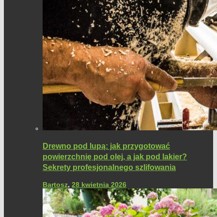
Drewno pod lupą: jak przygotować
powierzchnię pod olej, a jak pod lakier?
Sekrety profesjonalnego szlifowania
Bartosz
,
28 kwietnia 2026