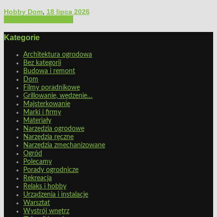
Hobby Dom
,
18 lipca 2026
Architektura ogrodowa
Kategorie
Architektura ogrodowa
Bez kategorii
Budowa i remont
Dom
Filmy poradnikowe
Grillowanie, wędzenie…
Majsterkowanie
Marki i firmy
Materiały
Narzędzia ogrodowe
Narzędzia ręczne
Narzędzia zmechanizowane
Ogród
Polecamy
Porady ogrodnicze
Rekreacja
Relaks i hobby
Urządzenia i instalacje
Warsztat
Wystrój wnętrz