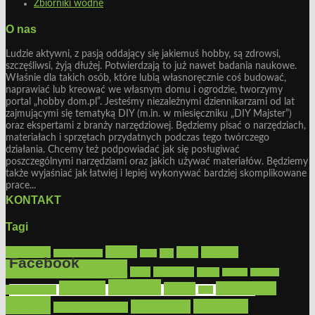
Zbiorniki wodne
O nas
Ludzie aktywni, z pasją oddający się jakiemuś hobby, są zdrowsi,
szczęśliwsi, żyją dłużej. Potwierdzają to już nawet badania naukowe.
Właśnie dla takich osób, które lubią własnoręcznie coś budować,
naprawiać lub kreować we własnym domu i ogrodzie, tworzymy
portal „hobby dom.pl”. Jesteśmy niezależnymi dziennikarzami od lat
zajmującymi się tematyką DIY (m.in. w miesięczniku „DIY Majster”)
oraz ekspertami z branży narzędziowej. Będziemy pisać o narzędziach,
materiałach i sprzętach przydatnych podczas tego twórczego
działania. Chcemy też podpowiadać jak się posługiwać
poszczególnymi narzędziami oraz jakich używać materiałów. Będziemy
także wyjaśniać jak łatwiej i lepiej wykonywać bardziej skomplikowane
prace...
KONTAKT
Tagi
Bosch
akcesoria
dom
drewno
DIY
Black&Decker
dach
Facebook
elektronarzędzia
farby
fototapety
garaż
jadalnia
kominek
kuchnia
kosiarki
malowanie
lampy
konserwacja
LED
Get the Facebook Likebox Slider Pro for WordPress
meble
narzędzia
mieszkanie
meble ogrodowe