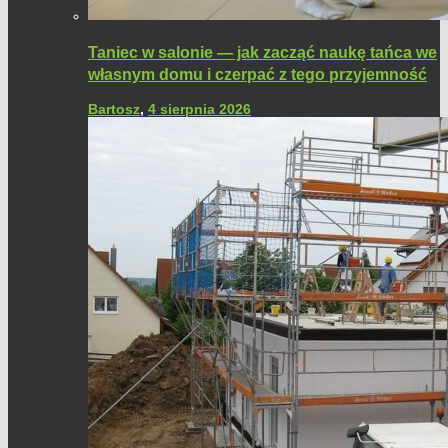
Taniec w salonie — jak zacząć naukę tańca we
własnym domu i czerpać z tego przyjemność
Bartosz
,
4 sierpnia 2026