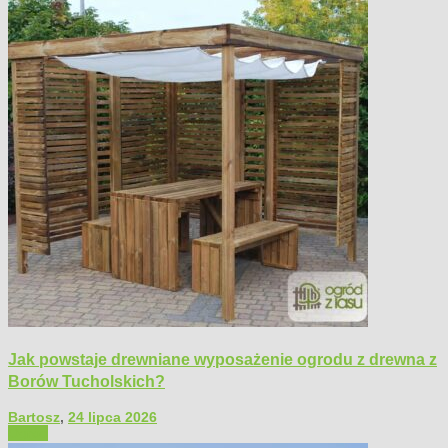
Jak powstaje drewniane wyposażenie ogrodu z drewna z
Borów Tucholskich?
Bartosz
,
24 lipca 2026
Ogród