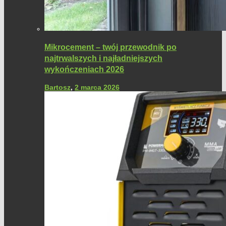
Mikrocement – twój przewodnik po
najtrwalszych i najładniejszych
wykończeniach 2026
Bartosz
,
2 marca 2026