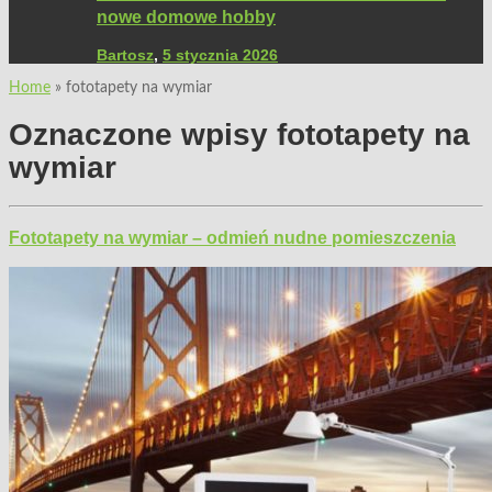
nowe domowe hobby
Bartosz
,
5 stycznia 2026
Home
»
fototapety na wymiar
Oznaczone wpisy
fototapety na
wymiar
Fototapety na wymiar – odmień nudne pomieszczenia