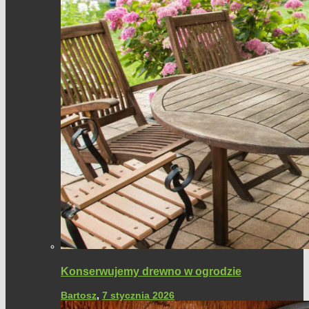
Konserwujemy drewno w ogrodzie
Bartosz
,
7 stycznia 2026