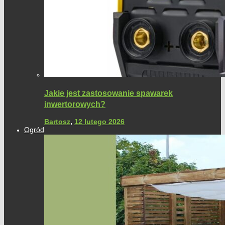
Jakie jest zastosowanie spawarek
inwertorowych?
Bartosz
,
12 lutego 2026
Ogród