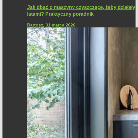
Jak dbać o maszyny czyszczące, żeby działały
latami? Praktyczny poradnik
Bartosz
,
31 marca 2026