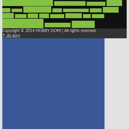
narzędzia ogrodowe
Ogród
narzędzia ręczne
ogrzewanie
oświetlenie
porady
okna
pilarki
podłogi
osprzęt
pilarki łańcuchowe
płytki
sypialnia
rolety
salon
remont
snycerka
taras
traktorki
urządzamy
łazienka
wystrój wnętrz
Copyright © 2014 HOBBY DOM | All rights reserved.
↑ do góry