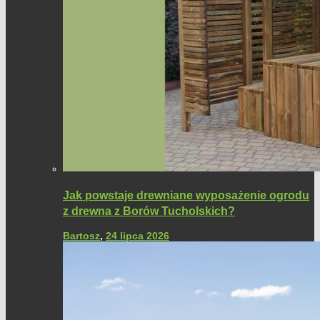
Jak powstaje drewniane wyposażenie ogrodu
z drewna z Borów Tucholskich?
Bartosz
,
24 lipca 2026