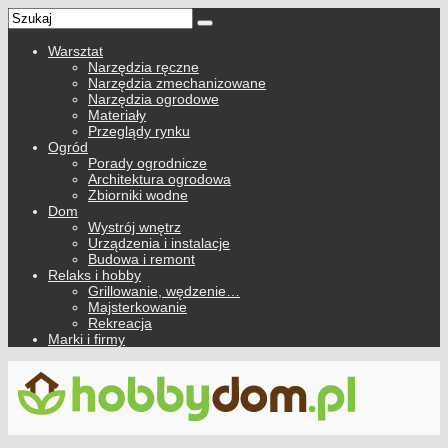
Warsztat
Narzędzia ręczne
Narzędzia zmechanizowane
Narzędzia ogrodowe
Materiały
Przeglądy rynku
Ogród
Porady ogrodnicze
Architektura ogrodowa
Zbiorniki wodne
Dom
Wystrój wnętrz
Urządzenia i instalacje
Budowa i remont
Relaks i hobby
Grillowanie, wędzenie…
Majsterkowanie
Rekreacja
Marki i firmy