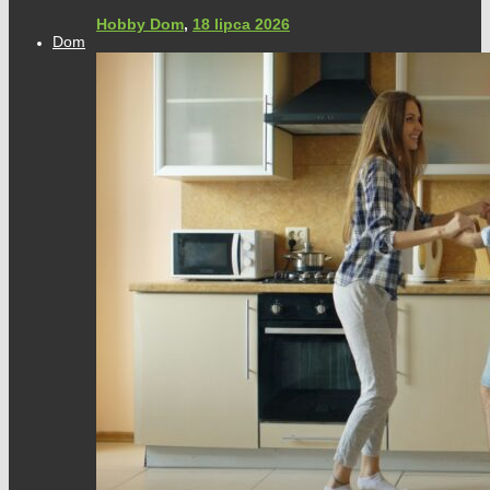
Hobby Dom
,
18 lipca 2026
Dom