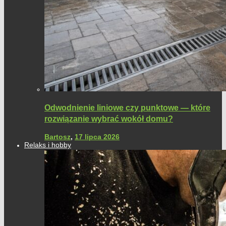
Odwodnienie liniowe czy punktowe — które
rozwiązanie wybrać wokół domu?
Bartosz
,
17 lipca 2026
Relaks i hobby