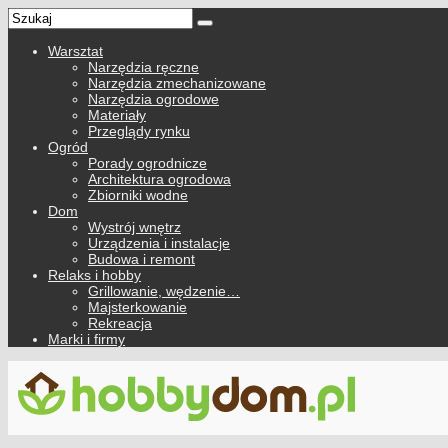
Warsztat
Narzędzia ręczne
Narzędzia zmechanizowane
Narzędzia ogrodowe
Materiały
Przeglądy rynku
Ogród
Porady ogrodnicze
Architektura ogrodowa
Zbiorniki wodne
Dom
Wystrój wnętrz
Urządzenia i instalacje
Budowa i remont
Relaks i hobby
Grillowanie, wędzenie…
Majsterkowanie
Rekreacja
Marki i firmy