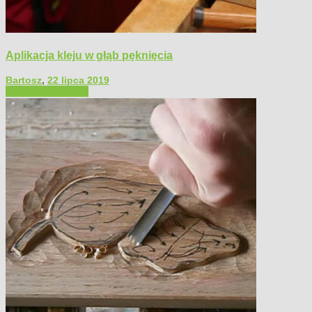
Aplikacja kleju w głąb pęknięcia
Bartosz
,
22 lipca 2019
Filmy poradnikowe