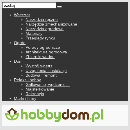
Warsztat
Narzędzia ręczne
Narzędzia zmechanizowane
Narzędzia ogrodowe
Materiały
Przeglądy rynku
Ogród
Porady ogrodnicze
Architektura ogrodowa
Zbiorniki wodne
Dom
Wystrój wnętrz
Urządzenia i instalacje
Budowa i remont
Relaks i hobby
Grillowanie, wędzenie…
Majsterkowanie
Rekreacja
Marki i firmy