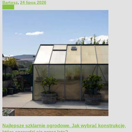
Bartosz
,
24 lipca 2026
Ogród
Najlepsze szklarnie ogrodowe. Jak wybrać konstrukcję,
która sprawdzi się przez lata?