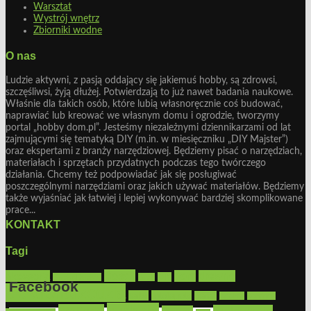
Warsztat
Wystrój wnętrz
Zbiorniki wodne
O nas
Ludzie aktywni, z pasją oddający się jakiemuś hobby, są zdrowsi,
szczęśliwsi, żyją dłużej. Potwierdzają to już nawet badania naukowe.
Właśnie dla takich osób, które lubią własnoręcznie coś budować,
naprawiać lub kreować we własnym domu i ogrodzie, tworzymy
portal „hobby dom.pl”. Jesteśmy niezależnymi dziennikarzami od lat
zajmującymi się tematyką DIY (m.in. w miesięczniku „DIY Majster”)
oraz ekspertami z branży narzędziowej. Będziemy pisać o narzędziach,
materiałach i sprzętach przydatnych podczas tego twórczego
działania. Chcemy też podpowiadać jak się posługiwać
poszczególnymi narzędziami oraz jakich używać materiałów. Będziemy
także wyjaśniać jak łatwiej i lepiej wykonywać bardziej skomplikowane
prace...
KONTAKT
Tagi
Bosch
akcesoria
dom
drewno
DIY
Black&Decker
dach
Facebook
elektronarzędzia
farby
fototapety
garaż
jadalnia
kominek
kuchnia