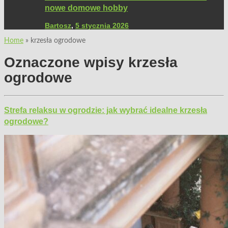
nowe domowe hobby
Bartosz
,
5 stycznia 2026
Home
»
krzesła ogrodowe
Oznaczone wpisy
krzesła
ogrodowe
Strefa relaksu w ogrodzie: jak wybrać idealne krzesła
ogrodowe?