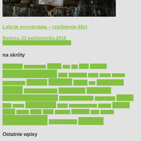
Lekcje snycerstwa – rzeźbienie liści
Bartosz
,
21 października 2018
Filmy poradnikowe
Majsterkowanie
na skróty
Bosch
akcesoria
dom
drewno
DIY
Black&Decker
dach
elektronarzędzia
farby
fototapety
garaż
jadalnia
kominek
kuchnia
kosiarki
malowanie
lampy
konserwacja
LED
meble
narzędzia
mieszkanie
meble ogrodowe
narzędzia ogrodowe
Ogród
narzędzia ręczne
ogrzewanie
oświetlenie
porady
okna
pilarki
podłogi
osprzęt
pilarki łańcuchowe
płytki
sypialnia
rolety
salon
remont
snycerka
taras
traktorki
urządzamy
łazienka
wystrój wnętrz
Ostatnie wpisy