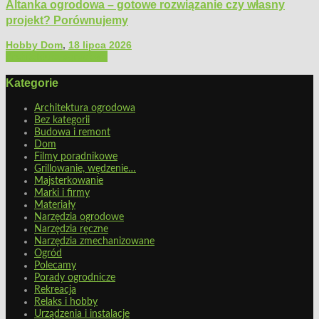
Altanka ogrodowa – gotowe rozwiązanie czy własny
projekt? Porównujemy
Hobby Dom
,
18 lipca 2026
Architektura ogrodowa
Kategorie
Architektura ogrodowa
Bez kategorii
Budowa i remont
Dom
Filmy poradnikowe
Grillowanie, wędzenie…
Majsterkowanie
Marki i firmy
Materiały
Narzędzia ogrodowe
Narzędzia ręczne
Narzędzia zmechanizowane
Ogród
Polecamy
Porady ogrodnicze
Rekreacja
Relaks i hobby
Urządzenia i instalacje