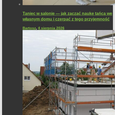
Taniec w salonie — jak zacząć naukę tańca we
własnym domu i czerpać z tego przyjemność
Bartosz
,
4 sierpnia 2026