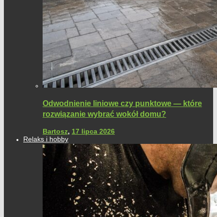
Odwodnienie liniowe czy punktowe — które
rozwiązanie wybrać wokół domu?
Bartosz
,
17 lipca 2026
Relaks i hobby