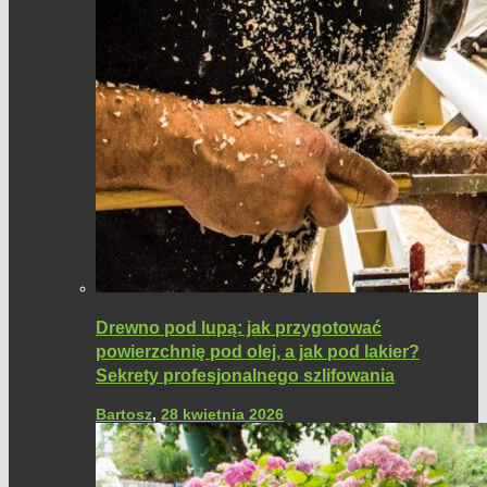
Drewno pod lupą: jak przygotować
powierzchnię pod olej, a jak pod lakier?
Sekrety profesjonalnego szlifowania
Bartosz
,
28 kwietnia 2026