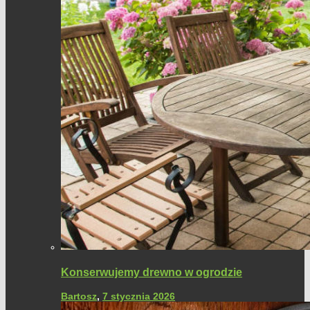
Konserwujemy drewno w ogrodzie
Bartosz
,
7 stycznia 2026