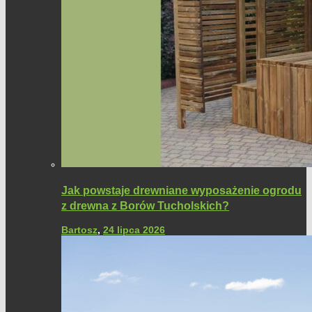
Jak powstaje drewniane wyposażenie ogrodu
z drewna z Borów Tucholskich?
Bartosz
,
24 lipca 2026