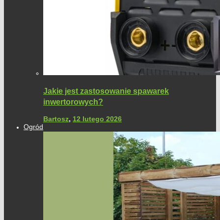
Jakie jest zastosowanie spawarek
inwertorowych?
Bartosz
,
12 lutego 2026
Ogród