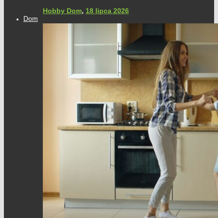
Hobby Dom
,
18 lipca 2026
Dom