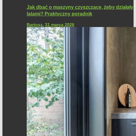
Jak dbać o maszyny czyszczące, żeby działały
latami? Praktyczny poradnik
Bartosz
,
31 marca 2026