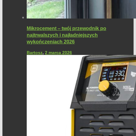
Mikrocement – twój przewodnik po
najtrwalszych i najładniejszych
wykończeniach 2026
Bartosz
,
2 marca 2026