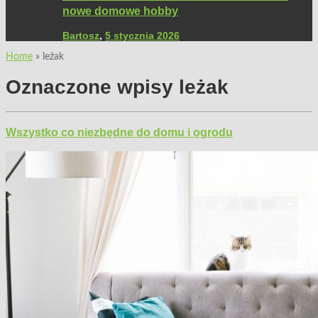
nowe domowe hobby
Bartosz
,
5 stycznia 2026
Home
»
leżak
Oznaczone wpisy
leżak
Wszystko co niezbędne do domu i ogrodu