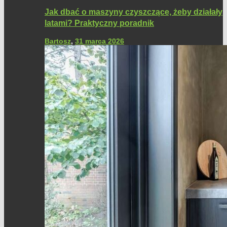
Jak dbać o maszyny czyszczące, żeby działały
latami? Praktyczny poradnik
Bartosz
,
31 marca 2026