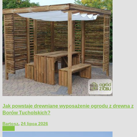
Jak powstaje drewniane wyposażenie ogrodu z drewna z
Borów Tucholskich?
Bartosz
,
24 lipca 2026
Ogród