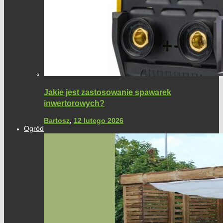
Jakie jest zastosowanie spawarek
inwertorowych?
Bartosz
,
12 lutego 2026
Ogród