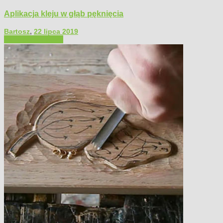
Aplikacja kleju w głąb pęknięcia
Bartosz
,
22 lipca 2019
Filmy poradnikowe