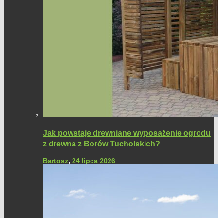
Jak powstaje drewniane wyposażenie ogrodu
z drewna z Borów Tucholskich?
Bartosz
,
24 lipca 2026