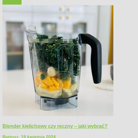
Polecamy
Blender kielichowy czy ręczny – jaki wybrać?
Bartosz
,
19 kwietnia 2024