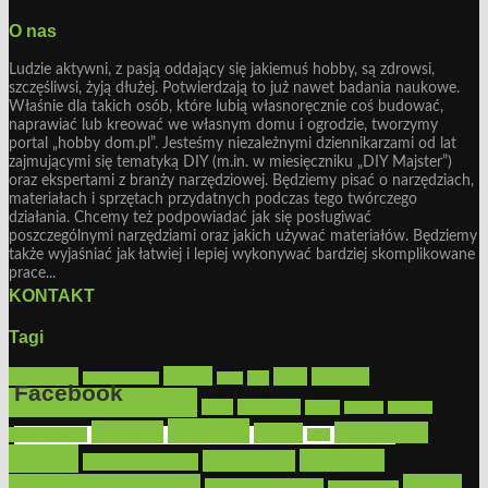
O nas
Ludzie aktywni, z pasją oddający się jakiemuś hobby, są zdrowsi,
szczęśliwsi, żyją dłużej. Potwierdzają to już nawet badania naukowe.
Właśnie dla takich osób, które lubią własnoręcznie coś budować,
naprawiać lub kreować we własnym domu i ogrodzie, tworzymy
portal „hobby dom.pl”. Jesteśmy niezależnymi dziennikarzami od lat
zajmującymi się tematyką DIY (m.in. w miesięczniku „DIY Majster”)
oraz ekspertami z branży narzędziowej. Będziemy pisać o narzędziach,
materiałach i sprzętach przydatnych podczas tego twórczego
działania. Chcemy też podpowiadać jak się posługiwać
poszczególnymi narzędziami oraz jakich używać materiałów. Będziemy
także wyjaśniać jak łatwiej i lepiej wykonywać bardziej skomplikowane
prace...
KONTAKT
Tagi
Bosch
akcesoria
dom
drewno
DIY
Black&Decker
dach
Facebook
elektronarzędzia
farby
fototapety
garaż
jadalnia
kominek
kuchnia
kosiarki
malowanie
lampy
konserwacja
LED
Get the Facebook Likebox Slider Pro for WordPress
meble
narzędzia
mieszkanie
meble ogrodowe
narzędzia ogrodowe
Ogród
narzędzia ręczne