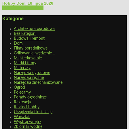
Hobby Dom
,
18 lipca 2026
Architektura ogrodowa
Kategorie
Architektura ogrodowa
Bez kategorii
Budowa i remont
Dom
Filmy poradnikowe
Grillowanie, wędzenie…
Majsterkowanie
Marki i firmy
Materiały
Narzędzia ogrodowe
Narzędzia ręczne
Narzędzia zmechanizowane
Ogród
Polecamy
Porady ogrodnicze
Rekreacja
Relaks i hobby
Urządzenia i instalacje
Warsztat
Wystrój wnętrz
Zbiorniki wodne