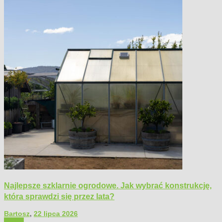
Najlepsze szklarnie ogrodowe. Jak wybrać konstrukcję,
która sprawdzi się przez lata?
Bartosz
,
22 lipca 2026
Ogród