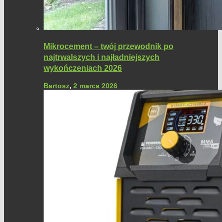
Mikrocement – twój przewodnik po
najtrwalszych i najładniejszych
wykończeniach 2026
Bartosz
,
2 marca 2026