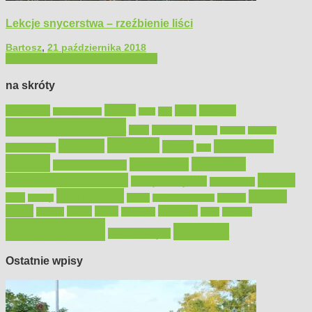
Lekcje snycerstwa – rzeźbienie liści
Bartosz
,
21 października 2018
Filmy poradnikowe
Majsterkowanie
na skróty
Bosch
akcesoria
dom
drewno
DIY
Black&Decker
dach
elektronarzędzia
farby
fototapety
garaż
jadalnia
kominek
kuchnia
kosiarki
malowanie
lampy
konserwacja
LED
meble
narzędzia
mieszkanie
meble ogrodowe
narzędzia ogrodowe
Ogród
narzędzia ręczne
ogrzewanie
oświetlenie
porady
okna
pilarki
podłogi
osprzęt
pilarki łańcuchowe
płytki
sypialnia
rolety
salon
remont
snycerka
taras
traktorki
urządzamy
łazienka
wystrój wnętrz
Ostatnie wpisy