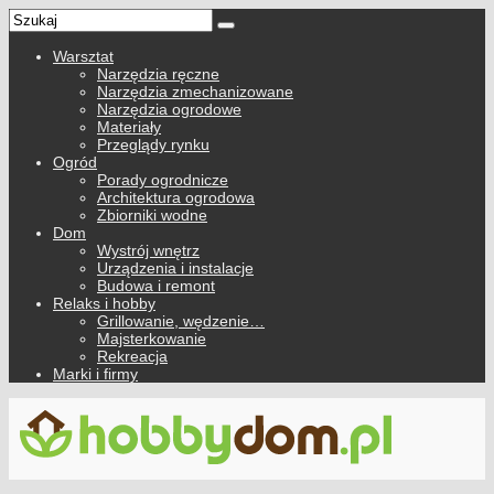
Warsztat
Narzędzia ręczne
Narzędzia zmechanizowane
Narzędzia ogrodowe
Materiały
Przeglądy rynku
Ogród
Porady ogrodnicze
Architektura ogrodowa
Zbiorniki wodne
Dom
Wystrój wnętrz
Urządzenia i instalacje
Budowa i remont
Relaks i hobby
Grillowanie, wędzenie…
Majsterkowanie
Rekreacja
Marki i firmy