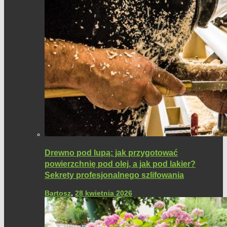
Drewno pod lupą: jak przygotować
powierzchnię pod olej, a jak pod lakier?
Sekrety profesjonalnego szlifowania
Bartosz
,
28 kwietnia 2026