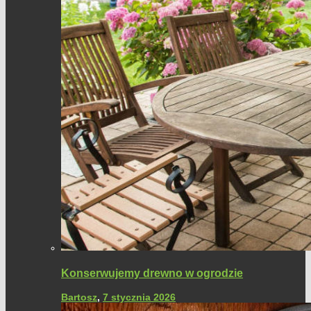
Konserwujemy drewno w ogrodzie
Bartosz
,
7 stycznia 2026