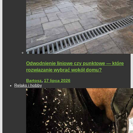
Odwodnienie liniowe czy punktowe — które
rozwiązanie wybrać wokół domu?
Bartosz
,
17 lipca 2026
Relaks i hobby