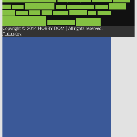
ogrzewanie
oświetlenie
porady
okna
pilarki
podłogi
osprzęt
pilarki łańcuchowe
płytki
sypialnia
rolety
salon
remont
snycerka
taras
traktorki
urządzamy
łazienka
wystrój wnętrz
Copyright © 2014 HOBBY DOM | All rights reserved.
↑ do góry