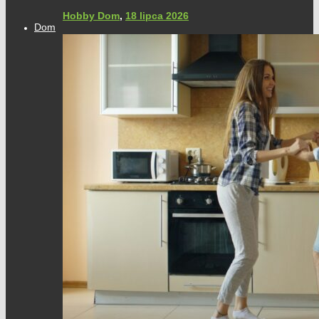
Hobby Dom
,
18 lipca 2026
Dom