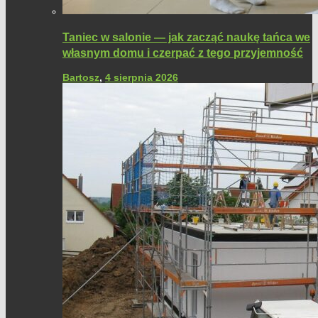
Taniec w salonie — jak zacząć naukę tańca we
własnym domu i czerpać z tego przyjemność
Bartosz
,
4 sierpnia 2026