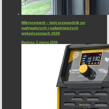
Mikrocement – twój przewodnik po
najtrwalszych i najładniejszych
wykończeniach 2026
Bartosz
,
2 marca 2026