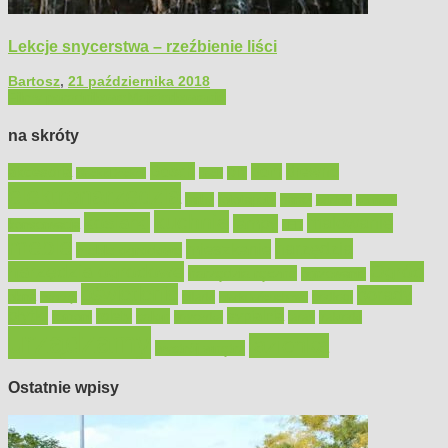
Lekcje snycerstwa – rzeźbienie liści
Bartosz
,
21 października 2018
Filmy poradnikowe
Majsterkowanie
na skróty
Bosch
akcesoria
dom
drewno
DIY
Black&Decker
dach
elektronarzędzia
farby
fototapety
garaż
jadalnia
kominek
kuchnia
kosiarki
malowanie
lampy
konserwacja
LED
meble
narzędzia
mieszkanie
meble ogrodowe
narzędzia ogrodowe
Ogród
narzędzia ręczne
ogrzewanie
oświetlenie
porady
okna
pilarki
podłogi
osprzęt
pilarki łańcuchowe
płytki
sypialnia
rolety
salon
remont
snycerka
taras
traktorki
urządzamy
łazienka
wystrój wnętrz
Ostatnie wpisy