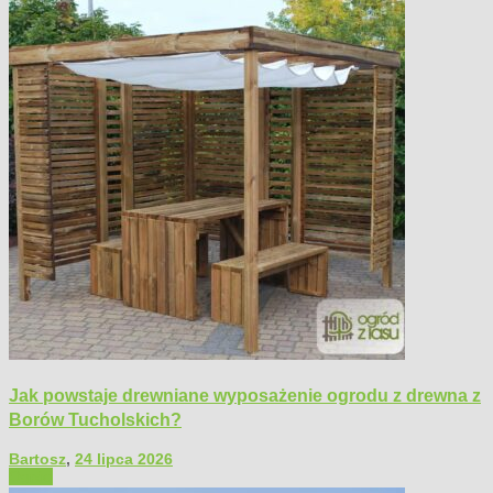
Jak powstaje drewniane wyposażenie ogrodu z drewna z
Borów Tucholskich?
Bartosz
,
24 lipca 2026
Ogród