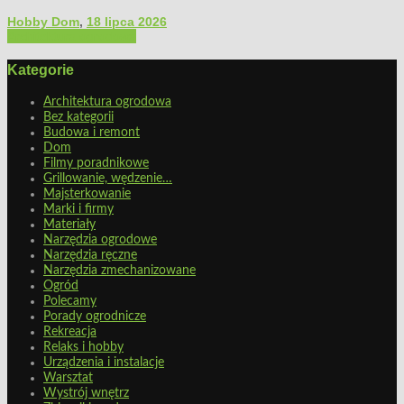
Hobby Dom
,
18 lipca 2026
Architektura ogrodowa
Kategorie
Architektura ogrodowa
Bez kategorii
Budowa i remont
Dom
Filmy poradnikowe
Grillowanie, wędzenie…
Majsterkowanie
Marki i firmy
Materiały
Narzędzia ogrodowe
Narzędzia ręczne
Narzędzia zmechanizowane
Ogród
Polecamy
Porady ogrodnicze
Rekreacja
Relaks i hobby
Urządzenia i instalacje
Warsztat
Wystrój wnętrz