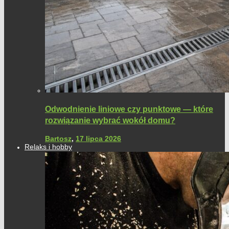
Odwodnienie liniowe czy punktowe — które
rozwiązanie wybrać wokół domu?
Bartosz
,
17 lipca 2026
Relaks i hobby