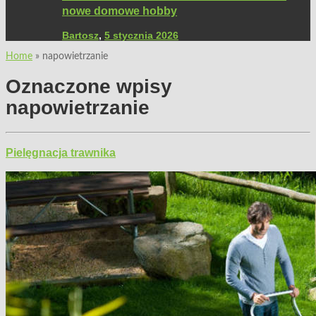
nowe domowe hobby
Bartosz
,
5 stycznia 2026
Home
»
napowietrzanie
Oznaczone wpisy
napowietrzanie
Pielęgnacja trawnika