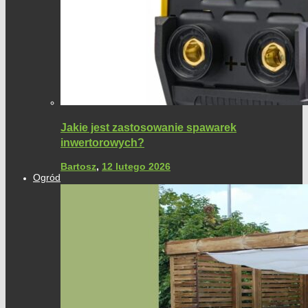
Jakie jest zastosowanie spawarek
inwertorowych?
Bartosz
,
12 lutego 2026
Ogród