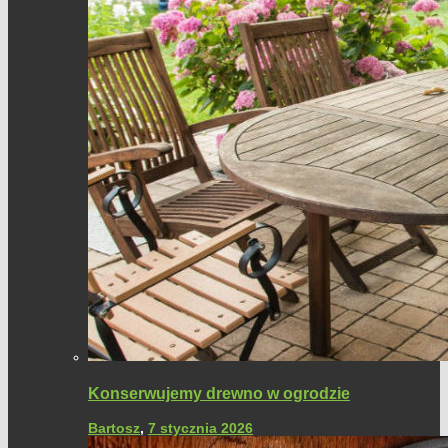
Konserwujemy drewno w ogrodzie
Bartosz
,
7 stycznia 2026