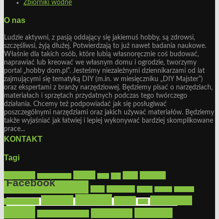
Zbiorniki wodne
O nas
Ludzie aktywni, z pasją oddający się jakiemuś hobby, są zdrowsi,
szczęśliwsi, żyją dłużej. Potwierdzają to już nawet badania naukowe.
Właśnie dla takich osób, które lubią własnoręcznie coś budować,
naprawiać lub kreować we własnym domu i ogrodzie, tworzymy
portal „hobby dom.pl”. Jesteśmy niezależnymi dziennikarzami od lat
zajmującymi się tematyką DIY (m.in. w miesięczniku „DIY Majster”)
oraz ekspertami z branży narzędziowej. Będziemy pisać o narzędziach,
materiałach i sprzętach przydatnych podczas tego twórczego
działania. Chcemy też podpowiadać jak się posługiwać
poszczególnymi narzędziami oraz jakich używać materiałów. Będziemy
także wyjaśniać jak łatwiej i lepiej wykonywać bardziej skomplikowane
prace...
KONTAKT
Tagi
Bosch
akcesoria
dom
drewno
DIY
Black&Decker
dach
Facebook
elektronarzędzia
farby
fototapety
garaż
jadalnia
kominek
kuchnia
kosiarki
malowanie
lampy
konserwacja
LED
Get the Facebook Likebox Slider Pro for WordPress
meble
narzędzia
mieszkanie
meble ogrodowe