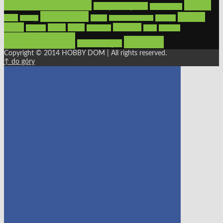
narzędzia ogrodowe
Ogród
narzędzia ręczne
ogrzewanie
oświetlenie
porady
okna
pilarki
podłogi
osprzęt
pilarki łańcuchowe
płytki
sypialnia
rolety
salon
remont
snycerka
taras
traktorki
urządzamy
łazienka
wystrój wnętrz
Copyright © 2014 HOBBY DOM | All rights reserved.
↑ do góry