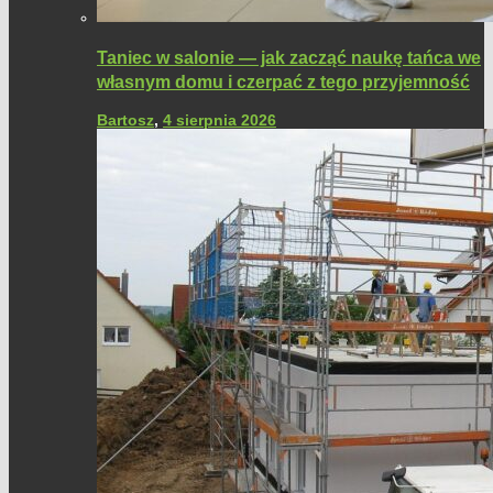
Taniec w salonie — jak zacząć naukę tańca we
własnym domu i czerpać z tego przyjemność
Bartosz
,
4 sierpnia 2026