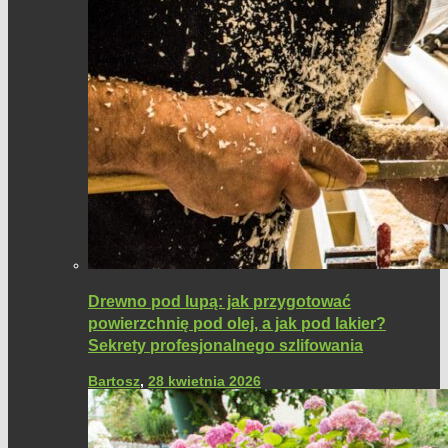
Drewno pod lupą: jak przygotować
powierzchnię pod olej, a jak pod lakier?
Sekrety profesjonalnego szlifowania
Bartosz
,
28 kwietnia 2026