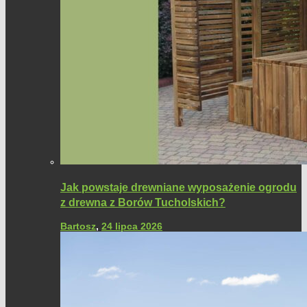
Jak powstaje drewniane wyposażenie ogrodu
z drewna z Borów Tucholskich?
Bartosz
,
24 lipca 2026