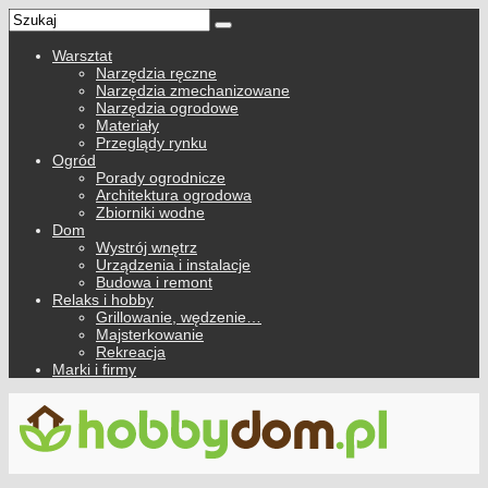
Warsztat
Narzędzia ręczne
Narzędzia zmechanizowane
Narzędzia ogrodowe
Materiały
Przeglądy rynku
Ogród
Porady ogrodnicze
Architektura ogrodowa
Zbiorniki wodne
Dom
Wystrój wnętrz
Urządzenia i instalacje
Budowa i remont
Relaks i hobby
Grillowanie, wędzenie…
Majsterkowanie
Rekreacja
Marki i firmy