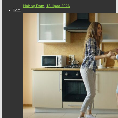
Hobby Dom
,
18 lipca 2026
Dom