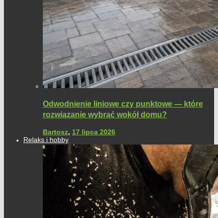
Odwodnienie liniowe czy punktowe — które
rozwiązanie wybrać wokół domu?
Bartosz
,
17 lipca 2026
Relaks i hobby