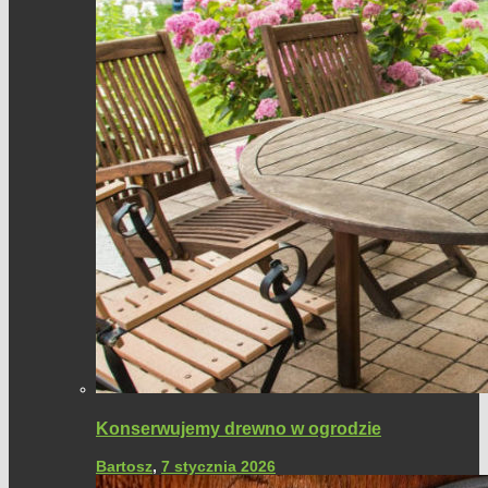
Konserwujemy drewno w ogrodzie
Bartosz
,
7 stycznia 2026