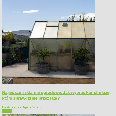
Najlepsze szklarnie ogrodowe. Jak wybrać konstrukcję,
która sprawdzi się przez lata?
Bartosz
,
22 lipca 2026
Ogród