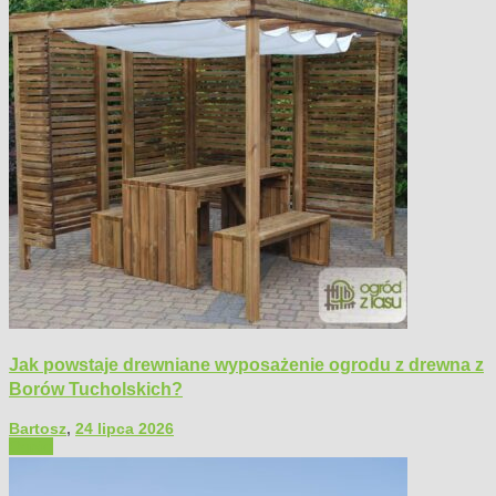
Jak powstaje drewniane wyposażenie ogrodu z drewna z
Borów Tucholskich?
Bartosz
,
24 lipca 2026
Ogród