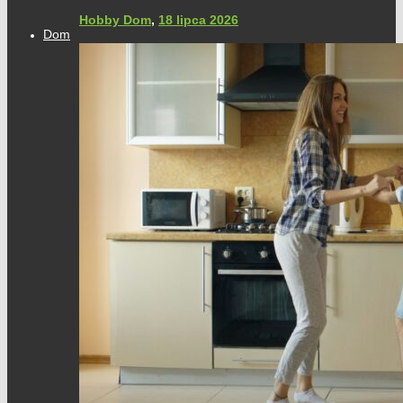
Hobby Dom
,
18 lipca 2026
Dom