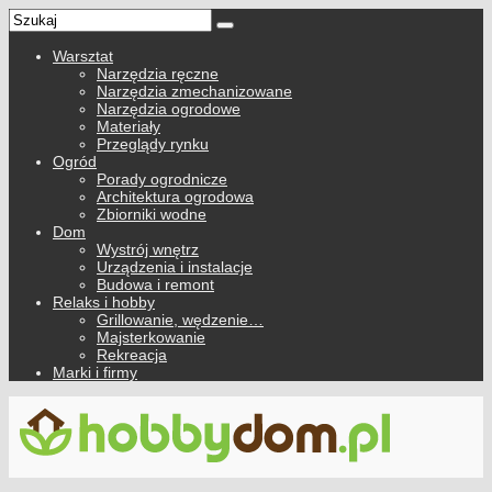
Warsztat
Narzędzia ręczne
Narzędzia zmechanizowane
Narzędzia ogrodowe
Materiały
Przeglądy rynku
Ogród
Porady ogrodnicze
Architektura ogrodowa
Zbiorniki wodne
Dom
Wystrój wnętrz
Urządzenia i instalacje
Budowa i remont
Relaks i hobby
Grillowanie, wędzenie…
Majsterkowanie
Rekreacja
Marki i firmy