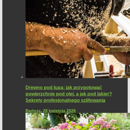
Drewno pod lupą: jak przygotować
powierzchnię pod olej, a jak pod lakier?
Sekrety profesjonalnego szlifowania
Bartosz
,
28 kwietnia 2026