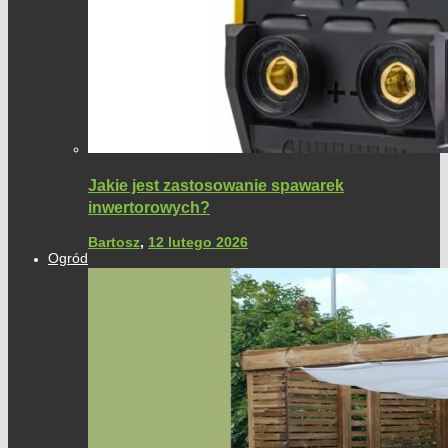
Jakie jest zastosowanie spawarek
inwertorowych?
Bartosz
,
12 lutego 2026
Ogród