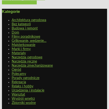
Architektura ogrodowa
Kategorie
Architektura ogrodowa
Bez kategorii
Budowa i remont
Dom
Filmy poradnikowe
Grillowanie, wędzenie…
Majsterkowanie
Marki i firmy
Materiały
Narzędzia ogrodowe
Narzędzia ręczne
Narzędzia zmechanizowane
Ogród
Polecamy
Porady ogrodnicze
Rekreacja
Relaks i hobby
Urządzenia i instalacje
Warsztat
Wystrój wnętrz
Zbiorniki wodne