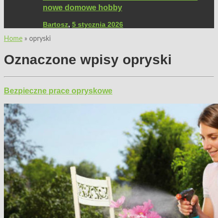
nowe domowe hobby
Bartosz
,
5 stycznia 2026
Home
»
opryski
Oznaczone wpisy
opryski
Bezpieczne prace opryskowe