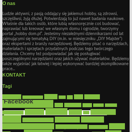
O nas
Ludzie aktywni, z pasją oddający się jakiemuś hobby, są zdrowsi,
szczęśliwsi, żyją dłużej. Potwierdzają to już nawet badania naukowe.
Właśnie dla takich osób, które lubią własnoręcznie coś budować,
naprawiać lub kreować we własnym domu i ogrodzie, tworzymy
portal „hobby dom.pl”. Jesteśmy niezależnymi dziennikarzami od lat
zajmującymi się tematyką DIY (m.in. w miesięczniku „DIY Majster”)
oraz ekspertami z branży narzędziowej. Będziemy pisać o narzędziach,
materiałach i sprzętach przydatnych podczas tego twórczego
działania. Chcemy też podpowiadać jak się posługiwać
poszczególnymi narzędziami oraz jakich używać materiałów. Będziemy
także wyjaśniać jak łatwiej i lepiej wykonywać bardziej skomplikowane
prace...
KONTAKT
Tagi
Bosch
akcesoria
dom
drewno
DIY
Black&Decker
dach
Facebook
elektronarzędzia
farby
fototapety
garaż
jadalnia
kominek
kuchnia
kosiarki
malowanie
lampy
konserwacja
LED
Get the Facebook Likebox Slider Pro for WordPress
meble
narzędzia
mieszkanie
meble ogrodowe
narzędzia ogrodowe
Ogród
narzędzia ręczne
ogrzewanie