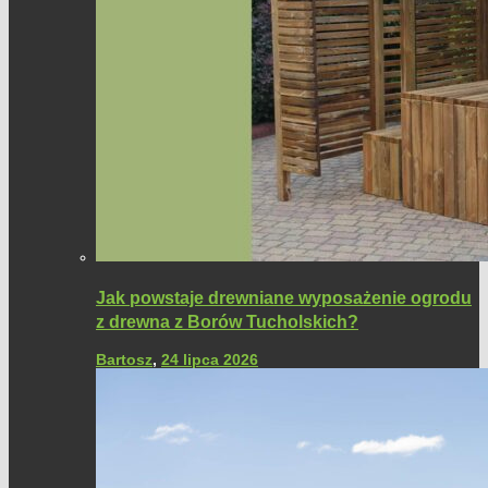
Jak powstaje drewniane wyposażenie ogrodu
z drewna z Borów Tucholskich?
Bartosz
,
24 lipca 2026