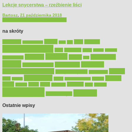
Lekcje snycerstwa – rzeźbienie liści
Bartosz
,
21 października 2018
Filmy poradnikowe
Majsterkowanie
na skróty
Bosch
akcesoria
dom
drewno
DIY
Black&Decker
dach
elektronarzędzia
farby
fototapety
garaż
jadalnia
kominek
kuchnia
kosiarki
malowanie
lampy
konserwacja
LED
meble
narzędzia
mieszkanie
meble ogrodowe
narzędzia ogrodowe
Ogród
narzędzia ręczne
ogrzewanie
oświetlenie
porady
okna
pilarki
podłogi
osprzęt
pilarki łańcuchowe
płytki
sypialnia
rolety
salon
remont
snycerka
taras
traktorki
urządzamy
łazienka
wystrój wnętrz
Ostatnie wpisy