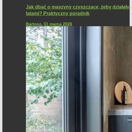
Jak dbać o maszyny czyszczące, żeby działały
latami? Praktyczny poradnik
Bartosz
,
31 marca 2026