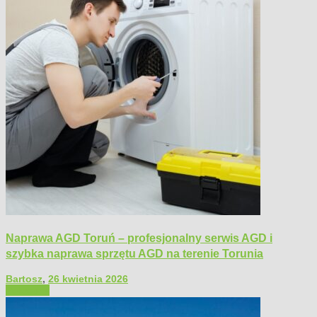
Naprawa AGD Toruń – profesjonalny serwis AGD i
szybka naprawa sprzętu AGD na terenie Torunia
Bartosz
,
26 kwietnia 2026
Polecamy