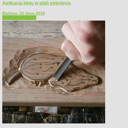
Aplikacja kleju w głąb pęknięcia
Bartosz
,
22 lipca 2019
Filmy poradnikowe