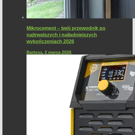
Mikrocement – twój przewodnik po
najtrwalszych i najładniejszych
wykończeniach 2026
Bartosz
,
2 marca 2026