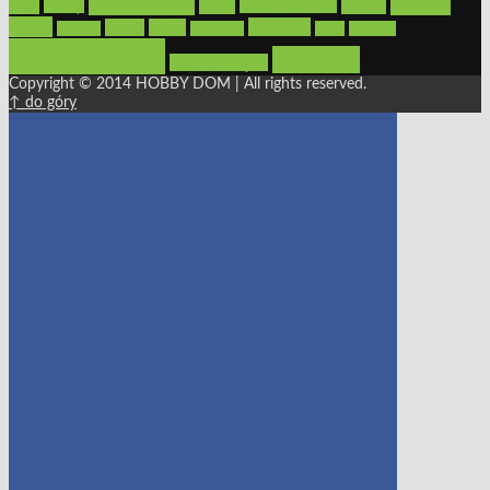
oświetlenie
porady
okna
pilarki
podłogi
osprzęt
pilarki łańcuchowe
płytki
sypialnia
rolety
salon
remont
snycerka
taras
traktorki
urządzamy
łazienka
wystrój wnętrz
Copyright © 2014 HOBBY DOM | All rights reserved.
↑ do góry