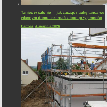
Taniec w salonie — jak zacząć naukę tańca we
własnym domu i czerpać z tego przyjemność
Bartosz
,
4 sierpnia 2026