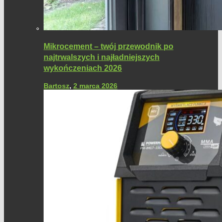
Mikrocement – twój przewodnik po
najtrwalszych i najładniejszych
wykończeniach 2026
Bartosz
,
2 marca 2026