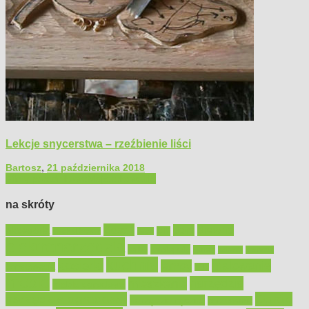
Lekcje snycerstwa – rzeźbienie liści
Bartosz
,
21 października 2018
Filmy poradnikowe
Majsterkowanie
na skróty
Bosch
akcesoria
dom
drewno
DIY
Black&Decker
dach
elektronarzędzia
farby
fototapety
garaż
jadalnia
kominek
kuchnia
kosiarki
malowanie
lampy
konserwacja
LED
meble
narzędzia
mieszkanie
meble ogrodowe
narzędzia ogrodowe
Ogród
narzędzia ręczne
ogrzewanie