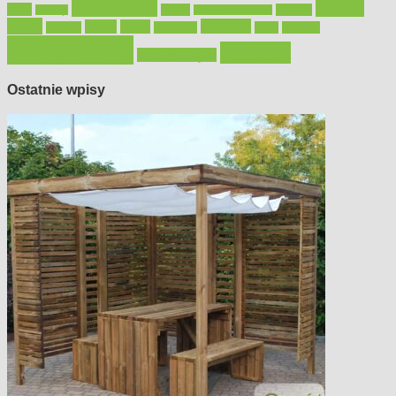
oświetlenie
porady
okna
pilarki
podłogi
osprzęt
pilarki łańcuchowe
płytki
sypialnia
rolety
salon
remont
snycerka
taras
traktorki
urządzamy
łazienka
wystrój wnętrz
Ostatnie wpisy