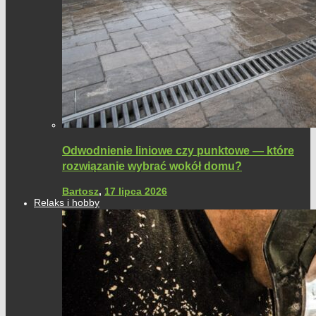
Odwodnienie liniowe czy punktowe — które
rozwiązanie wybrać wokół domu?
Bartosz
,
17 lipca 2026
Relaks i hobby