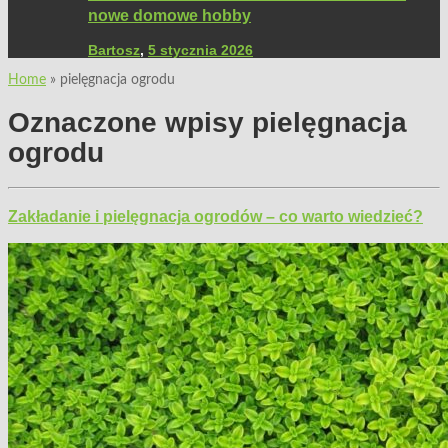
nowe domowe hobby
Bartosz
,
5 stycznia 2026
Home
»
pielęgnacja ogrodu
Oznaczone wpisy
pielęgnacja
ogrodu
Zakładanie i pielęgnacja ogrodów – co warto wiedzieć?