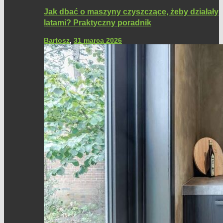
Jak dbać o maszyny czyszczące, żeby działały
latami? Praktyczny poradnik
Bartosz
,
31 marca 2026