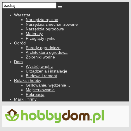
Warsztat
Narzędzia ręczne
Narzędzia zmechanizowane
Narzędzia ogrodowe
Materiały
Przeglądy rynku
Ogród
Porady ogrodnicze
Architektura ogrodowa
Zbiorniki wodne
Dom
Wystrój wnętrz
Urządzenia i instalacje
Budowa i remont
Relaks i hobby
Grillowanie, wędzenie…
Majsterkowanie
Rekreacja
Marki i firmy