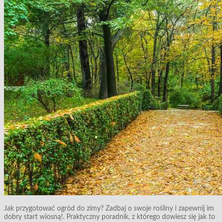
Jak przygotować ogród do zimy? Zadbaj o swoje rośliny i zapewnij im
dobry start wiosną!. Praktyczny poradnik, z którego dowiesz się jak to