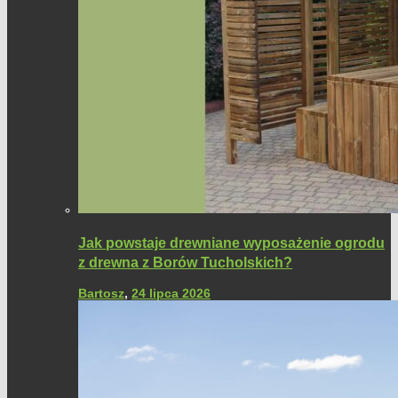
Jak powstaje drewniane wyposażenie ogrodu
z drewna z Borów Tucholskich?
Bartosz
,
24 lipca 2026