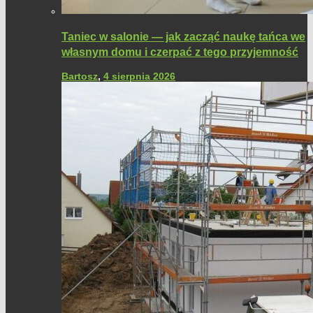
Taniec w salonie — jak zacząć naukę tańca we
własnym domu i czerpać z tego przyjemność
Bartosz
,
4 sierpnia 2026