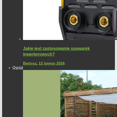
Jakie jest zastosowanie spawarek
inwertorowych?
Bartosz
,
12 lutego 2026
Ogród