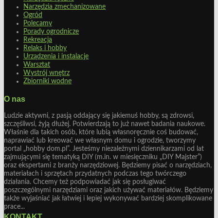
Narzędzia zmechanizowane
Ogród
Polecamy
Porady ogrodnicze
Rekreacja
Relaks i hobby
Urządzenia i instalacje
Warsztat
Wystrój wnętrz
Zbiorniki wodne
O nas
Ludzie aktywni, z pasją oddający się jakiemuś hobby, są zdrowsi,
szczęśliwsi, żyją dłużej. Potwierdzają to już nawet badania naukowe.
Właśnie dla takich osób, które lubią własnoręcznie coś budować,
naprawiać lub kreować we własnym domu i ogrodzie, tworzymy
portal „hobby dom.pl”. Jesteśmy niezależnymi dziennikarzami od lat
zajmującymi się tematyką DIY (m.in. w miesięczniku „DIY Majster”)
oraz ekspertami z branży narzędziowej. Będziemy pisać o narzędziach,
materiałach i sprzętach przydatnych podczas tego twórczego
działania. Chcemy też podpowiadać jak się posługiwać
poszczególnymi narzędziami oraz jakich używać materiałów. Będziemy
także wyjaśniać jak łatwiej i lepiej wykonywać bardziej skomplikowane
prace...
KONTAKT