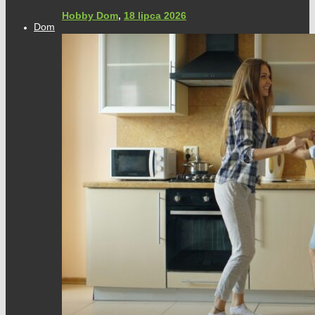
Hobby Dom
,
18 lipca 2026
Dom