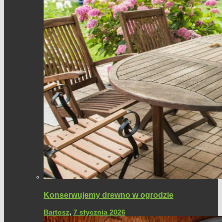
Konserwujemy drewno w ogrodzie
Bartosz
,
7 stycznia 2026