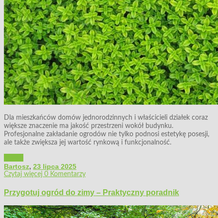
Dla mieszkańców domów jednorodzinnych i właścicieli działek coraz
większe znaczenie ma jakość przestrzeni wokół budynku.
Profesjonalne zakładanie ogrodów nie tylko podnosi estetykę posesji,
ale także zwiększa jej wartość rynkową i funkcjonalność.
Ogród
Bartosz
,
23 lipca 2025
Czytaj więcej
0 Komentarzy
Przygotuj ogród do zimy – Praktyczny poradnik