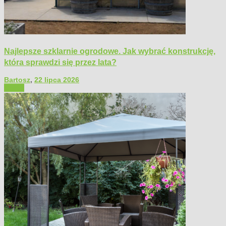
Najlepsze szklarnie ogrodowe. Jak wybrać konstrukcję,
która sprawdzi się przez lata?
Bartosz
,
22 lipca 2026
Ogród