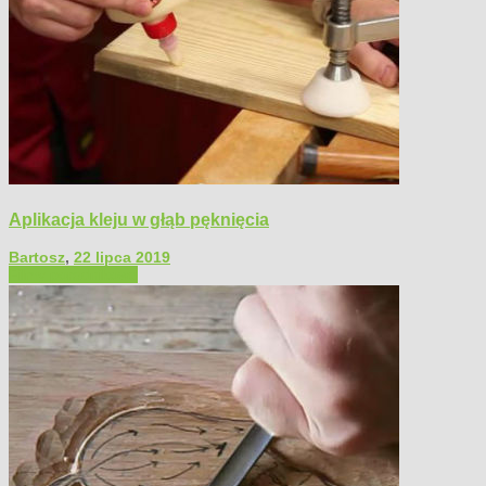
Aplikacja kleju w głąb pęknięcia
Bartosz
,
22 lipca 2019
Filmy poradnikowe