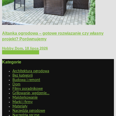
Altanka ogrodowa – gotowe rozwiązanie czy własny
projekt? Porównujemy
Hobby Dom
,
18 lipca 2026
Architektura ogrodowa
Kategorie
Architektura ogrodowa
Bez kategorii
Budowa i remont
Dom
Filmy poradnikowe
Grillowanie, wędzenie…
Majsterkowanie
Marki i firmy
Materiały
Narzędzia ogrodowe
Narzędzia ręczne