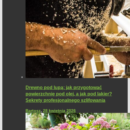
Drewno pod lupą: jak przygotować
powierzchnię pod olej, a jak pod lakier?
Sekrety profesjonalnego szlifowania
Bartosz
,
28 kwietnia 2026