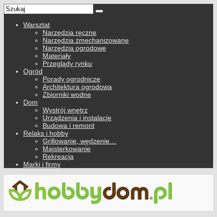
Warsztat
Narzędzia ręczne
Narzędzia zmechanizowane
Narzędzia ogrodowe
Materiały
Przeglądy rynku
Ogród
Porady ogrodnicze
Architektura ogrodowa
Zbiorniki wodne
Dom
Wystrój wnętrz
Urządzenia i instalacje
Budowa i remont
Relaks i hobby
Grillowanie, wędzenie…
Majsterkowanie
Rekreacja
Marki i firmy