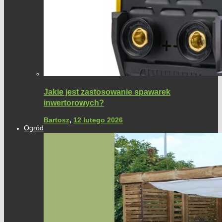
Jakie jest zastosowanie spawarek
inwertorowych?
Bartosz
,
12 lutego 2026
Ogród