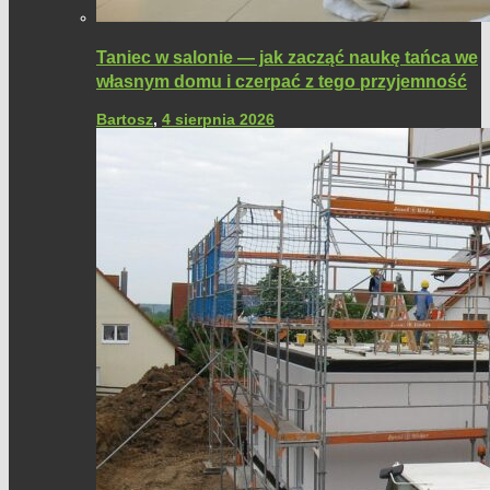
Taniec w salonie — jak zacząć naukę tańca we
własnym domu i czerpać z tego przyjemność
Bartosz
,
4 sierpnia 2026