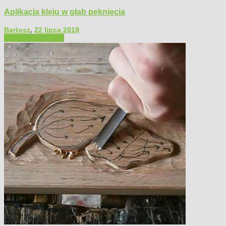
Aplikacja kleju w głąb pęknięcia
Bartosz
,
22 lipca 2019
Filmy poradnikowe