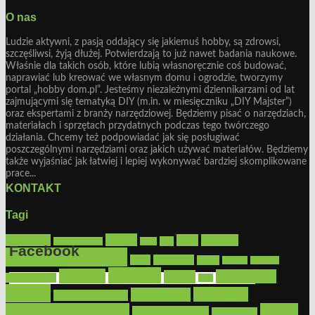
O nas
Ludzie aktywni, z pasją oddający się jakiemuś hobby, są zdrowsi,
szczęśliwsi, żyją dłużej. Potwierdzają to już nawet badania naukowe.
Właśnie dla takich osób, które lubią własnoręcznie coś budować,
naprawiać lub kreować we własnym domu i ogrodzie, tworzymy
portal „hobby dom.pl”. Jesteśmy niezależnymi dziennikarzami od lat
zajmującymi się tematyką DIY (m.in. w miesięczniku „DIY Majster”)
oraz ekspertami z branży narzędziowej. Będziemy pisać o narzędziach,
materiałach i sprzętach przydatnych podczas tego twórczego
działania. Chcemy też podpowiadać jak się posługiwać
poszczególnymi narzędziami oraz jakich używać materiałów. Będziemy
także wyjaśniać jak łatwiej i lepiej wykonywać bardziej skomplikowane
prace...
KONTAKT
Tagi
Bosch
akcesoria
dom
drewno
DIY
Black&Decker
dach
Facebook
elektronarzędzia
farby
fototapety
garaż
jadalnia
kominek
kuchnia
kosiarki
malowanie
lampy
konserwacja
LED
Get the Facebook Likebox Slider Pro for WordPress
meble
narzędzia
mieszkanie
meble ogrodowe
narzędzia ogrodowe
Ogród
narzędzia ręczne
ogrzewanie