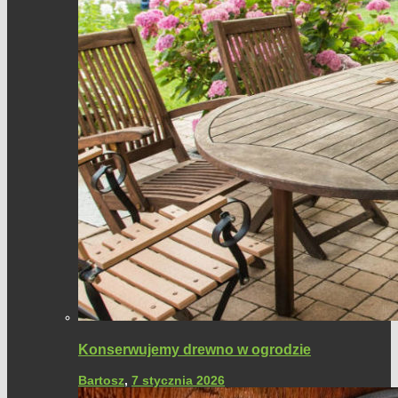
Konserwujemy drewno w ogrodzie
Bartosz
,
7 stycznia 2026