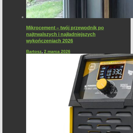
Mikrocement – twój przewodnik po
najtrwalszych i najładniejszych
wykończeniach 2026
Bartosz
,
2 marca 2026