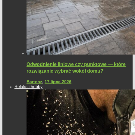
Odwodnienie liniowe czy punktowe — które
rozwiązanie wybrać wokół domu?
Bartosz
,
17 lipca 2026
Relaks i hobby