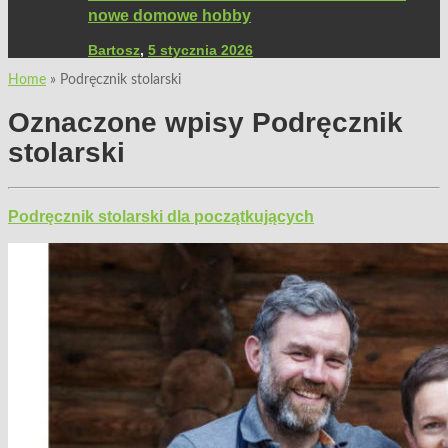
nowe domowe hobby
Bartosz
,
5 stycznia 2026
Home
»
Podręcznik stolarski
Oznaczone wpisy
Podręcznik
stolarski
Podręcznik stolarski dla początkujących