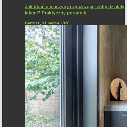
Jak dbać o maszyny czyszczące, żeby działały
latami? Praktyczny poradnik
Bartosz
,
31 marca 2026