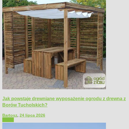
Jak powstaje drewniane wyposażenie ogrodu z drewna z
Borów Tucholskich?
Bartosz
,
24 lipca 2026
Ogród