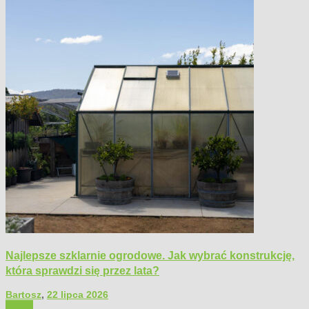
Najlepsze szklarnie ogrodowe. Jak wybrać konstrukcję,
która sprawdzi się przez lata?
Bartosz
,
22 lipca 2026
Ogród