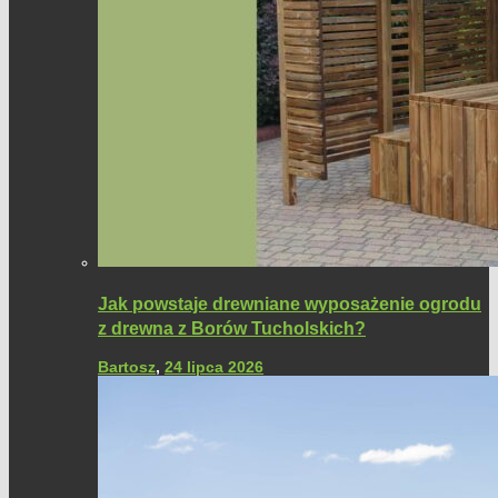
Jak powstaje drewniane wyposażenie ogrodu
z drewna z Borów Tucholskich?
Bartosz
,
24 lipca 2026