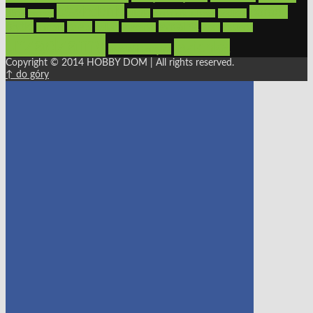
oświetlenie
porady
okna
pilarki
podłogi
osprzęt
pilarki łańcuchowe
płytki
sypialnia
rolety
salon
remont
snycerka
taras
traktorki
urządzamy
łazienka
wystrój wnętrz
Copyright © 2014 HOBBY DOM | All rights reserved.
↑ do góry