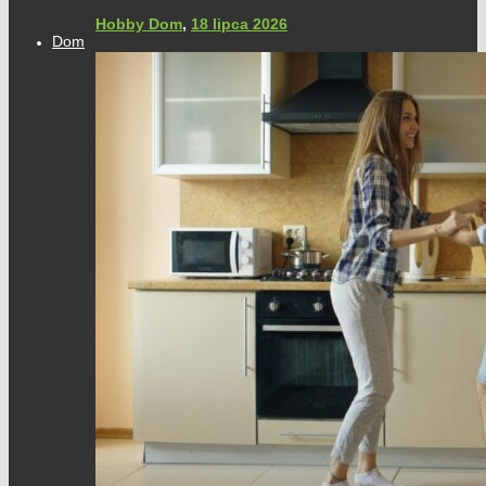
Hobby Dom
,
18 lipca 2026
Dom