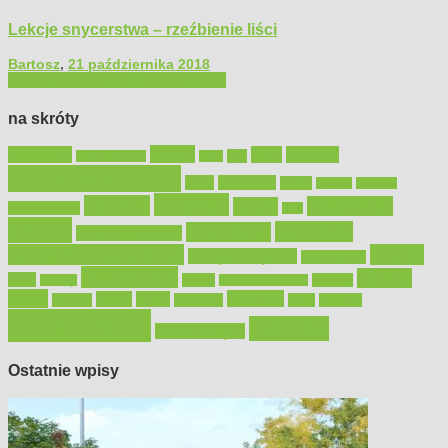
Lekcje snycerstwa – rzeźbienie liści
Bartosz
,
21 października 2018
Filmy poradnikowe
Majsterkowanie
na skróty
Bosch
akcesoria
dom
drewno
DIY
Black&Decker
dach
elektronarzędzia
farby
fototapety
garaż
jadalnia
kominek
kuchnia
kosiarki
malowanie
lampy
konserwacja
LED
meble
narzędzia
mieszkanie
meble ogrodowe
narzędzia ogrodowe
Ogród
narzędzia ręczne
ogrzewanie
oświetlenie
porady
okna
pilarki
podłogi
osprzęt
pilarki łańcuchowe
płytki
sypialnia
rolety
salon
remont
snycerka
taras
traktorki
urządzamy
łazienka
wystrój wnętrz
Ostatnie wpisy