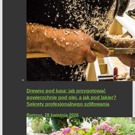
Drewno pod lupą: jak przygotować
powierzchnię pod olej, a jak pod lakier?
Sekrety profesjonalnego szlifowania
Bartosz
,
28 kwietnia 2026