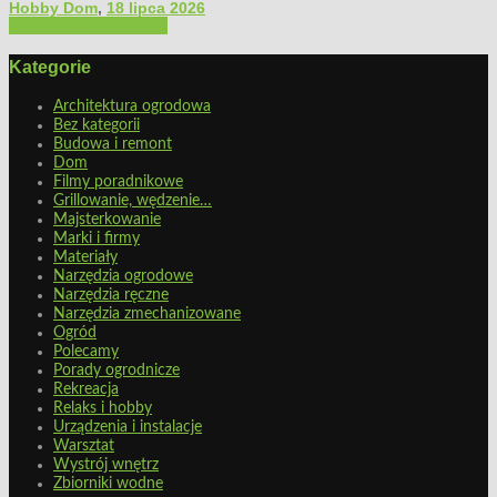
Hobby Dom
,
18 lipca 2026
Architektura ogrodowa
Kategorie
Architektura ogrodowa
Bez kategorii
Budowa i remont
Dom
Filmy poradnikowe
Grillowanie, wędzenie…
Majsterkowanie
Marki i firmy
Materiały
Narzędzia ogrodowe
Narzędzia ręczne
Narzędzia zmechanizowane
Ogród
Polecamy
Porady ogrodnicze
Rekreacja
Relaks i hobby
Urządzenia i instalacje
Warsztat
Wystrój wnętrz
Zbiorniki wodne