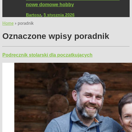
nowe domowe hobby
Bartosz
,
5 stycznia 2026
Home
»
poradnik
Oznaczone wpisy
poradnik
Podręcznik stolarski dla początkujących