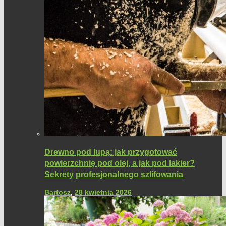
Drewno pod lupą: jak przygotować
powierzchnię pod olej, a jak pod lakier?
Sekrety profesjonalnego szlifowania
Bartosz
,
28 kwietnia 2026