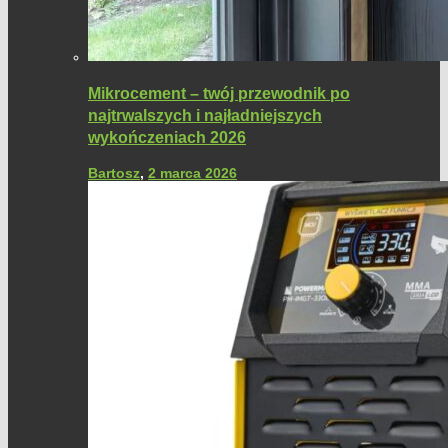
Mikrocement – twój przewodnik po
najtrwalszych i najładniejszych
wykończeniach 2026
Bartosz
,
2 marca 2026