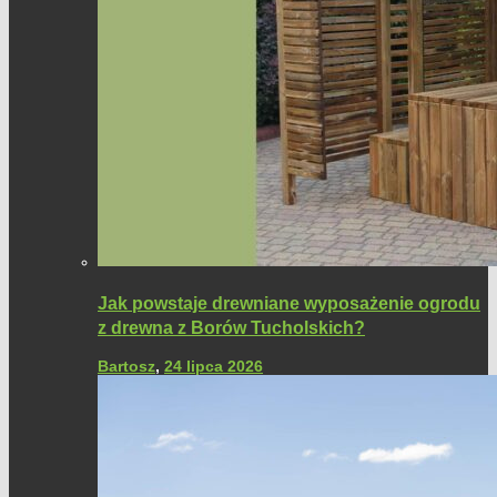
Jak powstaje drewniane wyposażenie ogrodu
z drewna z Borów Tucholskich?
Bartosz
,
24 lipca 2026