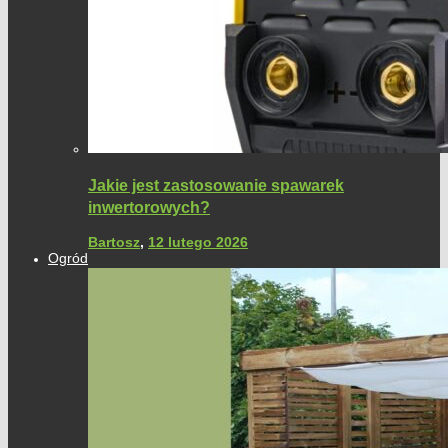
Jakie jest zastosowanie spawarek
inwertorowych?
Bartosz
,
12 lutego 2026
Ogród