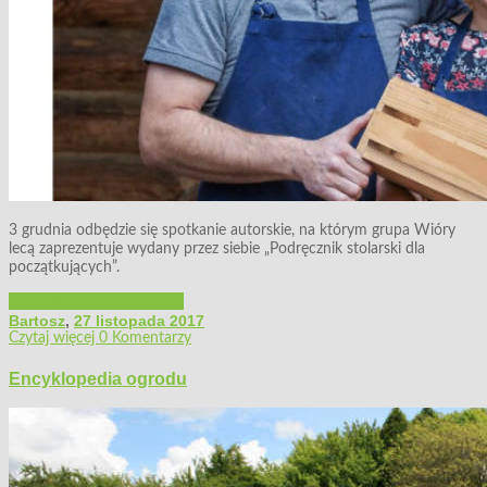
3 grudnia odbędzie się spotkanie autorskie, na którym grupa Wióry
lecą zaprezentuje wydany przez siebie „Podręcznik stolarski dla
początkujących”.
Majsterkowanie
Polecamy
Bartosz
,
27 listopada 2017
Czytaj więcej
0 Komentarzy
Encyklopedia ogrodu