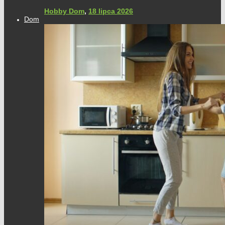
Hobby Dom
,
18 lipca 2026
Dom