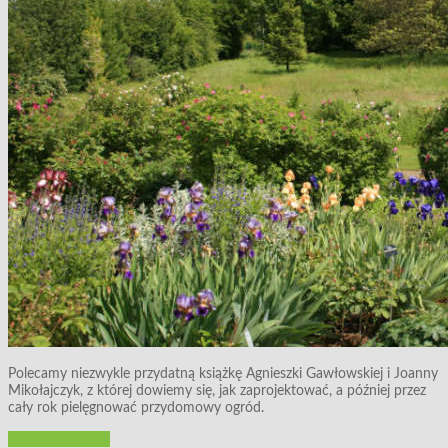
Polecamy niezwykle przydatną książkę Agnieszki Gawłowskiej i Joanny
Mikołajczyk, z której dowiemy się, jak zaprojektować, a później przez
cały rok pielęgnować przydomowy ogród.
Ogród
Polecamy