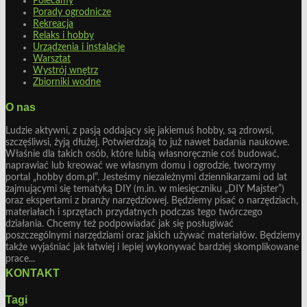
Polecamy
Porady ogrodnicze
Rekreacja
Relaks i hobby
Urządzenia i instalacje
Warsztat
Wystrój wnętrz
Zbiorniki wodne
O nas
Ludzie aktywni, z pasją oddający się jakiemuś hobby, są zdrowsi,
szczęśliwsi, żyją dłużej. Potwierdzają to już nawet badania naukowe.
Właśnie dla takich osób, które lubią własnoręcznie coś budować,
naprawiać lub kreować we własnym domu i ogrodzie, tworzymy
portal „hobby dom.pl”. Jesteśmy niezależnymi dziennikarzami od lat
zajmującymi się tematyką DIY (m.in. w miesięczniku „DIY Majster”)
oraz ekspertami z branży narzędziowej. Będziemy pisać o narzędziach,
materiałach i sprzętach przydatnych podczas tego twórczego
działania. Chcemy też podpowiadać jak się posługiwać
poszczególnymi narzędziami oraz jakich używać materiałów. Będziemy
także wyjaśniać jak łatwiej i lepiej wykonywać bardziej skomplikowane
prace...
KONTAKT
Tagi