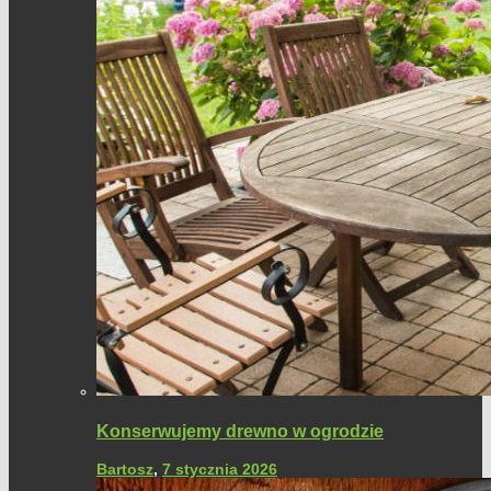
Konserwujemy drewno w ogrodzie
Bartosz
,
7 stycznia 2026