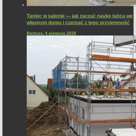
Taniec w salonie — jak zacząć naukę tańca we
własnym domu i czerpać z tego przyjemność
Bartosz
,
4 sierpnia 2026