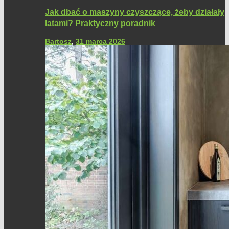
Jak dbać o maszyny czyszczące, żeby działały
latami? Praktyczny poradnik
Bartosz
,
31 marca 2026