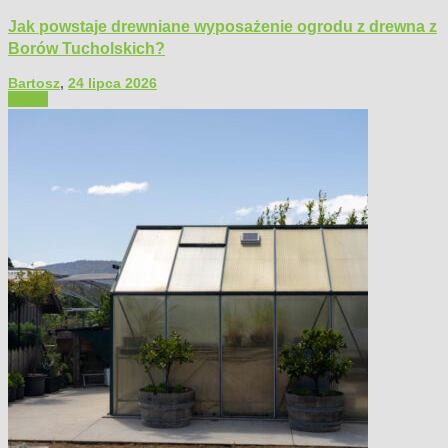
Jak powstaje drewniane wyposażenie ogrodu z drewna z
Borów Tucholskich?
Bartosz
,
24 lipca 2026
Ogród