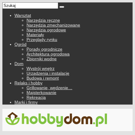
Warsztat
Narzędzia ręczne
Narzędzia zmechanizowane
Narzędzia ogrodowe
Materiały
Przeglądy rynku
Ogród
Porady ogrodnicze
Architektura ogrodowa
Zbiorniki wodne
Dom
Wystrój wnętrz
Urządzenia i instalacje
Budowa i remont
Relaks i hobby
Grillowanie, wędzenie…
Majsterkowanie
Rekreacja
Marki i firmy