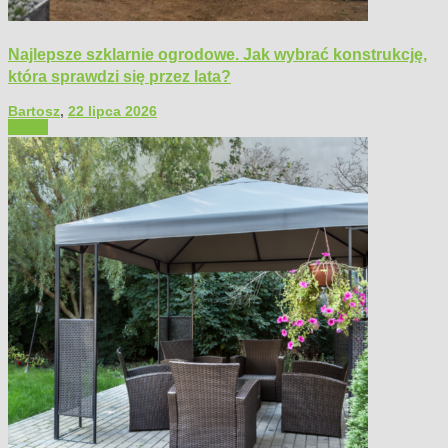
Najlepsze szklarnie ogrodowe. Jak wybrać konstrukcję,
która sprawdzi się przez lata?
Bartosz
,
22 lipca 2026
Ogród