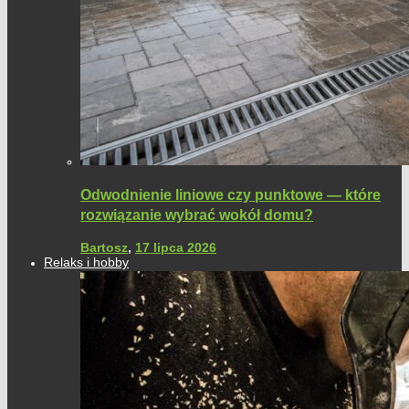
Odwodnienie liniowe czy punktowe — które
rozwiązanie wybrać wokół domu?
Bartosz
,
17 lipca 2026
Relaks i hobby