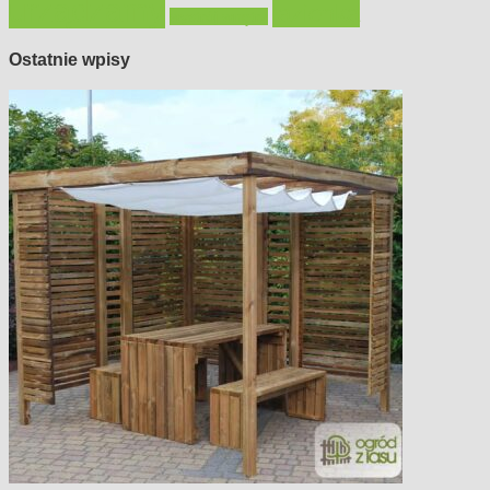
urządzamy
łazienka
wystrój wnętrz
Ostatnie wpisy