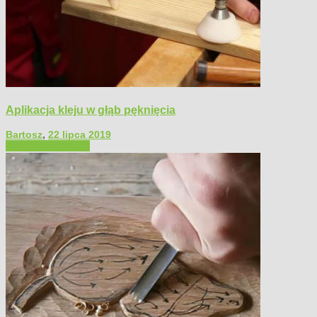
Aplikacja kleju w głąb pęknięcia
Bartosz
,
22 lipca 2019
Filmy poradnikowe