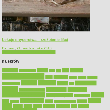
Lekcje snycerstwa – rzeźbienie liści
Bartosz
,
21 października 2018
Filmy poradnikowe
Majsterkowanie
na skróty
Bosch
akcesoria
dom
drewno
DIY
Black&Decker
dach
elektronarzędzia
farby
fototapety
garaż
jadalnia
kominek
kuchnia
kosiarki
malowanie
lampy
konserwacja
LED
meble
narzędzia
mieszkanie
meble ogrodowe
narzędzia ogrodowe
Ogród
narzędzia ręczne
ogrzewanie
oświetlenie
porady
okna
pilarki
podłogi
osprzęt
pilarki łańcuchowe
płytki
sypialnia
rolety
salon
remont
snycerka
taras
traktorki