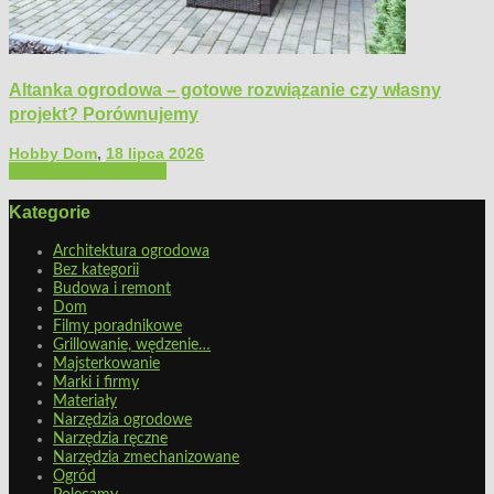
Altanka ogrodowa – gotowe rozwiązanie czy własny
projekt? Porównujemy
Hobby Dom
,
18 lipca 2026
Architektura ogrodowa
Kategorie
Architektura ogrodowa
Bez kategorii
Budowa i remont
Dom
Filmy poradnikowe
Grillowanie, wędzenie…
Majsterkowanie
Marki i firmy
Materiały
Narzędzia ogrodowe
Narzędzia ręczne
Narzędzia zmechanizowane
Ogród